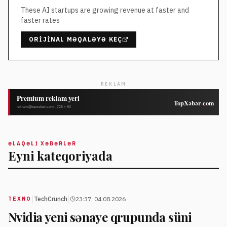
These AI startups are growing revenue at faster and
faster rates
ORIJINAL MƏQALƏYƏ KEÇ
REKLAM
ƏLAQƏLI XƏBƏRLƏR
Eyni kateqoriyada
|
|
TechCrunch
23:37, 04.08.2026
TEXNO
Nvidia yeni sənaye qrupunda süni