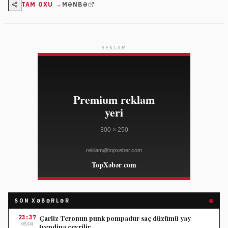
TAM OXU →
MƏNBƏ
REKLAM
SON XƏBƏRLƏR
23:37
Çarliz Teronun punk pompadur saç düzümü yay
08/04
trendinə çevrilir