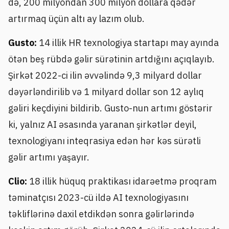
də, 200 milyondan 300 milyon dollara qədər
artırmaq üçün altı ay lazım olub.
Gusto:
14 illik HR texnologiya startapı may ayında
ötən beş rübdə gəlir sürətinin artdığını açıqlayıb.
Şirkət 2022-ci ilin əvvəlində 9,3 milyard dollar
dəyərləndirilib və 1 milyard dollar son 12 aylıq
gəliri keçdiyini bildirib. Gusto-nun artımı göstərir
ki, yalnız AI əsasında yaranan şirkətlər deyil,
texnologiyanı inteqrasiya edən hər kəs sürətli
gəlir artımı yaşayır.
Clio:
18 illik hüquq praktikası idarəetmə proqram
təminatçısı 2023-cü ildə AI texnologiyasını
təkliflərinə daxil etdikdən sonra gəlirlərində