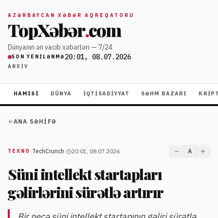
AZƏRBAYCAN XƏBƏR AQREQATORU
TopXəbər
.
com
Dünyanın ən vacib xəbərləri — 7/24
20:01, 08.07.2026
SON YENILƏNMƏ
ARXIV
HAMISI
DÜNYA
İQTISADIYYAT
SƏHM BAZARI
KRIP
ANA SƏHIFƏ
|
TechCrunch
|
20:01, 08.07.2026
A
TEXNO
Süni intellekt startapları
gəlirlərini sürətlə artırır
Bir neçə süni intellekt startapının gəliri sürətlə