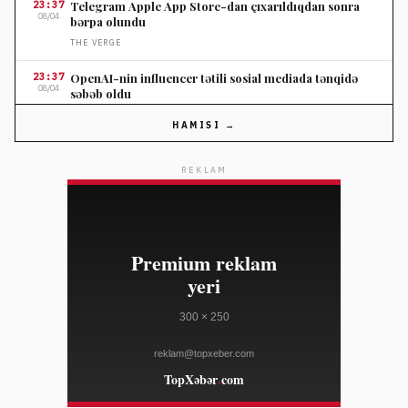
23:37
Telegram Apple App Store-dan çıxarıldıqdan sonra
08/04
bərpa olundu
THE VERGE
23:37
OpenAI-nin influencer tətili sosial mediada tənqidə
08/04
səbəb oldu
THE VERGE
HAMISI →
23:37
Nordstromun ildönümü satışında seçilmiş cins
08/04
şalvarlara endirim
REKLAM
ELLE
23:10
Salvatore Ferragamo səhm qiyməti Amerika satışları
08/04
zəifliyinə görə dəyər itirib
WWD
23:10
Marko Rubio Hörmüz Boğazında Gömrük Sazişi üzrə
08/04
irəliləyişdən xəbər verib
WWD
23:10
Süni intellekt cins tədarük zənciri məlumatlarını daha
08/04
mürəkkəb edə bilər
WWD