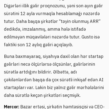
Digərləri illik gəlir proqnozunu, yəni son ayın gəlir
sürətini 12 ayla vurmaqla hesablamağı nəzərdə
tutur. Daha başqa şirkətlər “təyin olunmuş ARR”
dedikdə, imzalanmış, amma hələ istifadə
edilməyən müqavilələri nəzərdə tutur. Gusto isə
faktiki son 12 aylıq gəliri açıqlayıb.
Buna baxmayaraq, siyahıya daxil olan hər startap
gəlirləri necə ölçürlərsə ölçsünlər, gəlirlərinin
sürətlə artdığını bildirir. Əlbəttə, adı
çəkilənlərdən başqa da çox sürətli inkişaf edən AI
startapları var. Lakin biz yalnız gəlir mərhələlərini
daha sürətlə keçən şirkətləri seçmişik.
Mercor:
Bazar ertəsi, şirkətin həmtəsisçisi və CEO-