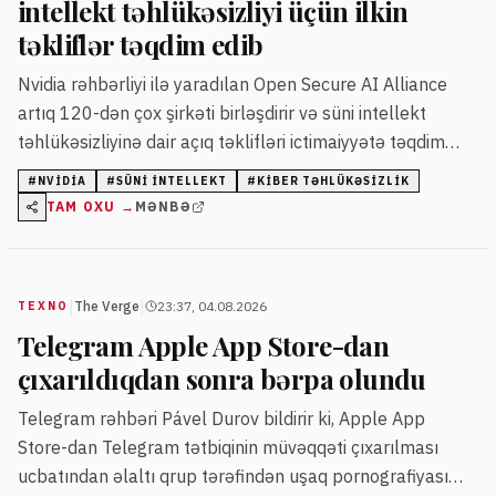
intellekt təhlükəsizliyi üçün ilkin
təkliflər təqdim edib
Nvidia rəhbərliyi ilə yaradılan Open Secure AI Alliance
artıq 120-dən çox şirkəti birləşdirir və süni intellekt
təhlükəsizliyinə dair açıq təklifləri ictimaiyyətə təqdim
edib. Qrup üzvləri arasında Adobe, Microsoft və Visa kimi
#
NVIDIA
#
SÜNI INTELLEKT
#
KIBER TƏHLÜKƏSIZLIK
nəhənglər var, lakin Anthropic, OpenAI və Google qrupda
TAM OXU →
MƏNBƏ
iştirak etmir.
|
|
The Verge
23:37, 04.08.2026
TEXNO
Telegram Apple App Store-dan
çıxarıldıqdan sonra bərpa olundu
Telegram rəhbəri Pável Durov bildirir ki, Apple App
Store-dan Telegram tətbiqinin müvəqqəti çıxarılması
ucbatından əlaltı qrup tərəfindən uşaq pornografiyası