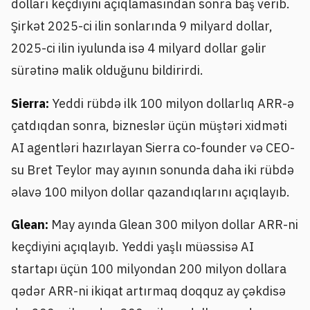
dolları keçdiyini açıqlamasından sonra baş verib.
Şirkət 2025-ci ilin sonlarında 9 milyard dollar,
2025-ci ilin iyulunda isə 4 milyard dollar gəlir
sürətinə malik olduğunu bildirirdi.
Sierra:
Yeddi rübdə ilk 100 milyon dollarlıq ARR-ə
çatdıqdan sonra, bizneslər üçün müştəri xidməti
AI agentləri hazırlayan Sierra co-founder və CEO-
su Bret Teylor may ayının sonunda daha iki rübdə
əlavə 100 milyon dollar qazandıqlarını açıqlayıb.
Glean:
May ayında Glean 300 milyon dollar ARR-ni
keçdiyini açıqlayıb. Yeddi yaşlı müəssisə AI
startapı üçün 100 milyondan 200 milyon dollara
qədər ARR-ni ikiqat artırmaq doqquz ay çəkdisə