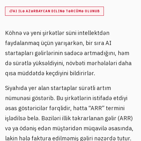
AI ILƏ AZƏRBAYCAN DILINƏ TƏRCÜMƏ OLUNUB
Köhnə və yeni şirkətlər süni intellektdən
faydalanmaq üçün yarışarkən, bir sıra AI
startapları gəlirlərinin sadəcə artmadığını, həm
də sürətlə yüksəldiyini, növbəti mərhələləri daha
qısa müddətdə keçdiyini bildirirlər.
Siyahıda yer alan startaplar sürətli artım
nümunəsi göstərib. Bu şirkətlərin istifadə etdiyi
əsas göstəricilər fərqlidir, hətta “ARR” termini
işlədilsə belə. Bəziləri illik təkrarlanan gəlir (ARR)
və ya ödəniş edən müştəridən müqavilə əsasında,
lakin hələ faktura edilməmiş gəliri nəzərdə tutur.