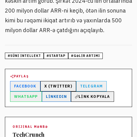
kəskin artım görüb. Şirkət 2024-cü ilin ortalarında
200 milyon dollar ARR-ni keçib, ötən ilin sonuna
kimi bu rəqəmi ikiqat artırıb və yaxınlarda 500
milyon dollar ARR-ə çatdığını açıqlayıb.
#
SÜNI INTELLEKT
#
STARTAP
#
GƏLIR ARTIMI
PAYLAŞ
FACEBOOK
X (TWITTER)
TELEGRAM
WHATSAPP
LINKEDIN
LINK KOPYALA
ORIJINAL MƏNBƏ
TechCrunch