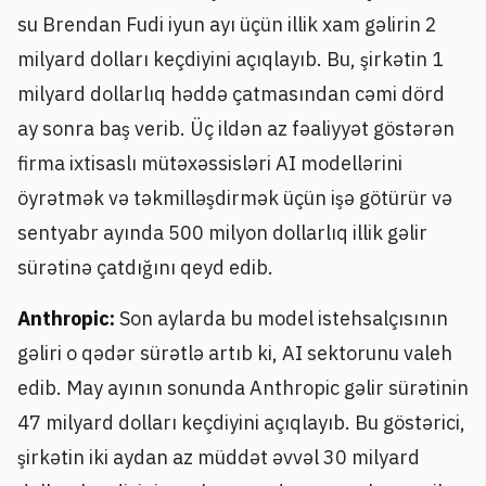
su Brendan Fudi iyun ayı üçün illik xam gəlirin 2
milyard dolları keçdiyini açıqlayıb. Bu, şirkətin 1
milyard dollarlıq həddə çatmasından cəmi dörd
ay sonra baş verib. Üç ildən az fəaliyyət göstərən
firma ixtisaslı mütəxəssisləri AI modellərini
öyrətmək və təkmilləşdirmək üçün işə götürür və
sentyabr ayında 500 milyon dollarlıq illik gəlir
sürətinə çatdığını qeyd edib.
Anthropic:
Son aylarda bu model istehsalçısının
gəliri o qədər sürətlə artıb ki, AI sektorunu valeh
edib. May ayının sonunda Anthropic gəlir sürətinin
47 milyard dolları keçdiyini açıqlayıb. Bu göstərici,
şirkətin iki aydan az müddət əvvəl 30 milyard