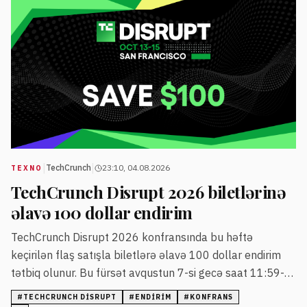
|
|
TechCrunch
23:10, 04.08.2026
TEXNO
TechCrunch Disrupt 2026 biletlərinə
əlavə 100 dollar endirim
TechCrunch Disrupt 2026 konfransında bu həftə
keçirilən flaş satışla biletlərə əlavə 100 dollar endirim
tətbiq olunur. Bu fürsət avqustun 7-si gecə saat 11:59-
da bitəcək.
#
TECHCRUNCH DISRUPT
#
ENDIRIM
#
KONFRANS