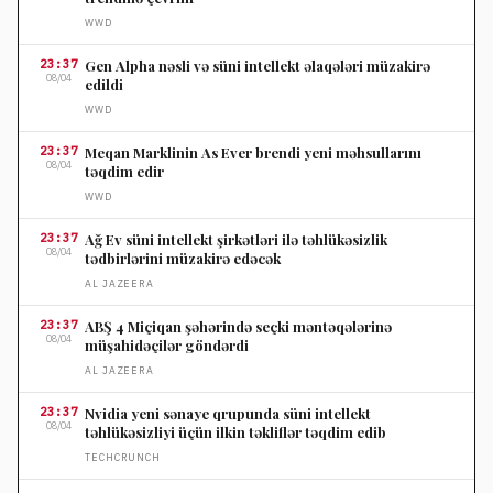
WWD
23:37
Gen Alpha nəsli və süni intellekt əlaqələri müzakirə
08/04
edildi
WWD
23:37
Meqan Marklinin As Ever brendi yeni məhsullarını
08/04
təqdim edir
WWD
23:37
Ağ Ev süni intellekt şirkətləri ilə təhlükəsizlik
08/04
tədbirlərini müzakirə edəcək
AL JAZEERA
23:37
ABŞ 4 Miçiqan şəhərində seçki məntəqələrinə
08/04
müşahidəçilər göndərdi
AL JAZEERA
23:37
Nvidia yeni sənaye qrupunda süni intellekt
08/04
təhlükəsizliyi üçün ilkin təkliflər təqdim edib
TECHCRUNCH