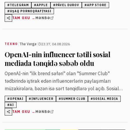
yerləşdirilib. Durov bu hadisəni digər tətbiqlərə qarşı
#
TELEGRAM
#
APPLE
#
PÁVEL DUROV
#
APP STORE
potensial təhlükə adlandırır.
#
UŞAQ PORNOQRAFIYASI
TAM OXU →
MƏNBƏ
|
|
The Verge
23:37, 04.08.2026
TEXNO
OpenAI-nin influencer tətili sosial
mediada tənqidə səbəb oldu
OpenAI-nin "ilk brend səfəri" olan "Summer Club"
tədbirində iştirak edən influencerlərin paylaşımları
müzakirələrə, bəzən isə sərt tənqidlərə yol açıb. Sosial
mediada həm ekoloji narahatlıqlar, həm də AI
#
OPENAI
#
INFLUENCER
#
SUMMER CLUB
#
SOSIAL MEDIA
sənayesinin nüfuzuna dair suallar irəli sürülür.
#
AI
TAM OXU →
MƏNBƏ