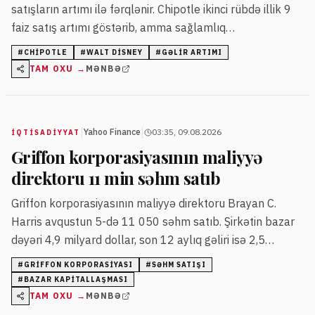
satışların artımı ilə fərqlənir. Chipotle ikinci rübdə illik 9
faiz satış artımı göstərib, amma sağlamlıq
xəbərdarlıqları onun səhmlərinə təzyiq edib.
#
CHIPOTLE
#
WALT DISNEY
#
GƏLIR ARTIMI
TAM OXU →
MƏNBƏ
|
|
Yahoo Finance
03:35, 09.08.2026
İQTISADIYYAT
Griffon korporasiyasının maliyyə
direktoru 11 min səhm satıb
Griffon korporasiyasının maliyyə direktoru Brayan C.
Harris avqustun 5-də 11 050 səhm satıb. Şirkətin bazar
dəyəri 4,9 milyard dollar, son 12 aylıq gəliri isə 2,5
milyard dollar səviyyəsindədir.
#
GRIFFON KORPORASIYASI
#
SƏHM SATIŞI
#
BAZAR KAPITALLAŞMASI
TAM OXU →
MƏNBƏ