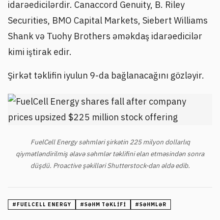
idarəedicilərdir. Canaccord Genuity, B. Riley
Securities, BMO Capital Markets, Siebert Williams
Shank və Tuohy Brothers əməkdaş idarəedicilər
kimi iştirak edir.
Şirkət təklifin iyulun 9-da bağlanacağını gözləyir.
FuelCell Energy səhmləri şirkətin 225 milyon dollarlıq
qiymətləndirilmiş əlavə səhmlər təklifini elan etməsindən sonra
düşdü. Proactive şəkilləri Shutterstock-dan əldə edib.
#
FUELCELL ENERGY
#
SƏHM TƏKLIFI
#
SƏHMLƏR