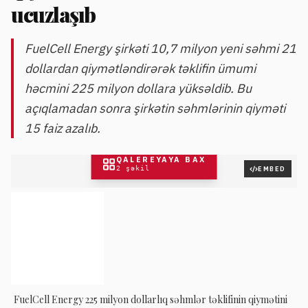
ucuzlaşıb
FuelCell Energy şirkəti 10,7 milyon yeni səhmi 21
dollardan qiymətləndirərək təklifin ümumi
həcmini 225 milyon dollara yüksəldib. Bu
açıqlamadan sonra şirkətin səhmlərinin qiyməti
15 faiz azalıb.
QALEREYAYA BAX
2
şəkil
EMBED
FuelCell Energy 225 milyon dollarlıq səhmlər təklifinin qiymətini