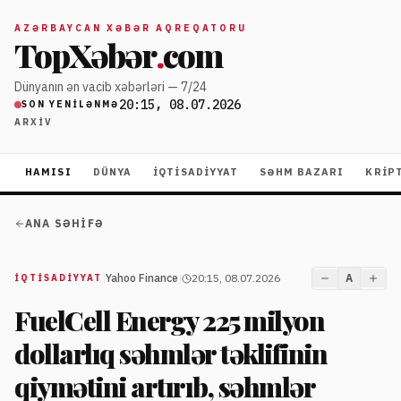
AZƏRBAYCAN XƏBƏR AQREQATORU
TopXəbər
.
com
Dünyanın ən vacib xəbərləri — 7/24
20:15, 08.07.2026
SON YENILƏNMƏ
ARXIV
HAMISI
DÜNYA
İQTISADIYYAT
SƏHM BAZARI
KRIP
ANA SƏHIFƏ
|
Yahoo Finance
|
20:15, 08.07.2026
A
İQTISADIYYAT
FuelCell Energy 225 milyon
dollarlıq səhmlər təklifinin
qiymətini artırıb, səhmlər