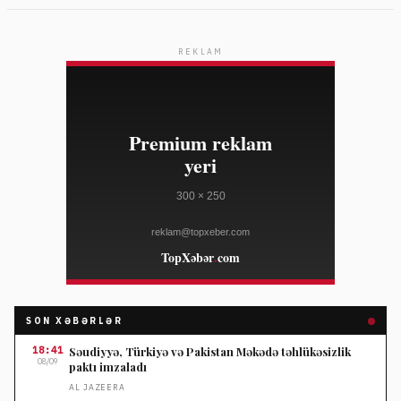
REKLAM
SON XƏBƏRLƏR
18:41
Səudiyyə, Türkiyə və Pakistan Məkədə təhlükəsizlik
08/09
paktı imzaladı
AL JAZEERA