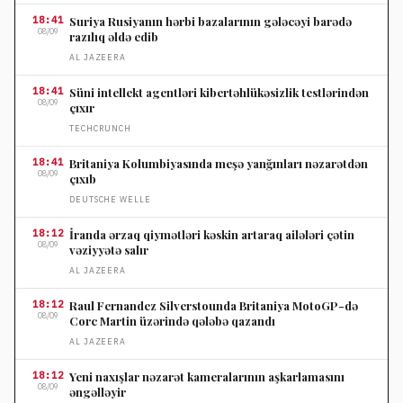
18:41
Suriya Rusiyanın hərbi bazalarının gələcəyi barədə
08/09
razılıq əldə edib
AL JAZEERA
18:41
Süni intellekt agentləri kibertəhlükəsizlik testlərindən
08/09
çıxır
TECHCRUNCH
18:41
Britaniya Kolumbiyasında meşə yanğınları nəzarətdən
08/09
çıxıb
DEUTSCHE WELLE
18:12
İranda ərzaq qiymətləri kəskin artaraq ailələri çətin
08/09
vəziyyətə salır
AL JAZEERA
18:12
Raul Fernandez Silverstounda Britaniya MotoGP-də
08/09
Corc Martin üzərində qələbə qazandı
AL JAZEERA
18:12
Yeni naxışlar nəzarət kameralarının aşkarlamasını
08/09
əngəlləyir