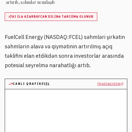
artırıb, səhmlər ucuzlaşıb
AI ILƏ AZƏRBAYCAN DILINƏ TƏRCÜMƏ OLUNUB
FuelCell Energy (NASDAQ:FCEL) səhmləri şirkətin
səhmlərin əlavə və qiymətinin artırılmış açıq
təklifini elan etdikdən sonra investorlar arasında
potesial seyrelmə narahatlığı artıb.
CANLI QRAFIK
FCEL
TRADINGVIEW