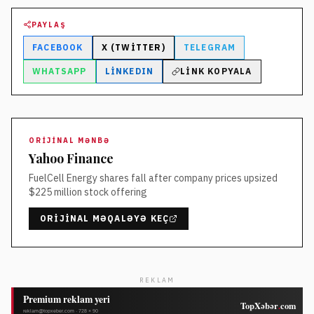
PAYLAŞ
FACEBOOK
X (TWITTER)
TELEGRAM
WHATSAPP
LINKEDIN
LINK KOPYALA
ORIJINAL MƏNBƏ
Yahoo Finance
FuelCell Energy shares fall after company prices upsized
$225 million stock offering
ORIJINAL MƏQALƏYƏ KEÇ
REKLAM