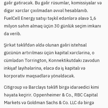
gəlir gətirəcək. Bu gəlir rüsumlar, komissiyalar və
digər xərclər çıxılmadan əvvəl hesablanıb.
FuelCell Energy satışı təşkil edənlərə əlavə 1,6
milyon səhm almaq üçün 30 günlük seçim imkanı
da verib.
Şirkət təklifdən əldə olunan gəliri istehsal
gücünün artırılması üçün kapital xərclərinə, o
cümlədən Torrington, Konnektikutdakı zavodun
inkişaf layihələrinə, eləcə də iş kapitalı və
korporativ məqsədlərə yönəldəcək.
Citigroup və Barclays təklifi birgə idarəedici kimi
həyata keçirir. Oppenheimer & Co., RBC Capital
Markets və Goldman Sachs & Co. LLC də birgə