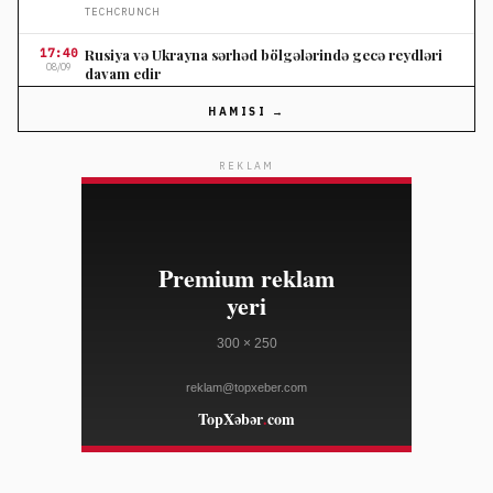
TECHCRUNCH
17:40
Rusiya və Ukrayna sərhəd bölgələrində gecə reydləri
08/09
davam edir
FRANCE 24
HAMISI →
17:40
İndoneziyada meşə yanğınları səbəbindən milli park
08/09
bağlanıb
REKLAM
AL JAZEERA
17:12
Dropbox PC qurucuları üçün etibarlı məlumat
08/09
saxlamadır
THE VERGE
17:12
La Liqada 2026-2027 mövsümünün əsas məqamları
08/09
AL JAZEERA
17:12
Türkiyə Aİ-nin viza azadlığı üçün altı meyarı yerinə
08/09
yetirir
HÜRRIYET DAILY NEWS
17:12
Türkiyədə uşaq və gənc ədalət sistemində geniş
08/09
islahatlar aparılıb