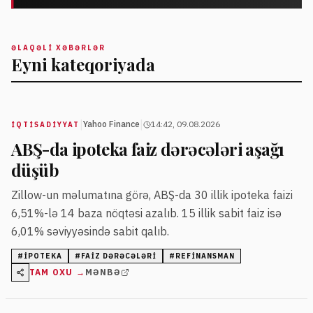
ƏLAQƏLI XƏBƏRLƏR
Eyni kateqoriyada
|
|
Yahoo Finance
14:42, 09.08.2026
İQTISADIYYAT
ABŞ-da ipoteka faiz dərəcələri aşağı
düşüb
Zillow-un məlumatına görə, ABŞ-da 30 illik ipoteka faizi
6,51%-lə 14 baza nöqtəsi azalıb. 15 illik sabit faiz isə
6,01% səviyyəsində sabit qalıb.
#
IPOTEKA
#
FAIZ DƏRƏCƏLƏRI
#
REFINANSMAN
TAM OXU →
MƏNBƏ