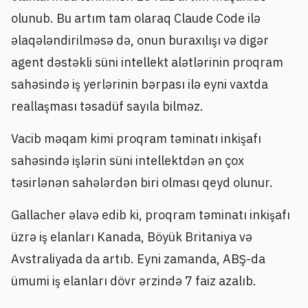
olunub. Bu artım tam olaraq Claude Code ilə
əlaqələndirilməsə də, onun buraxılışı və digər
agent dəstəkli süni intellekt alətlərinin proqram
sahəsində iş yerlərinin bərpası ilə eyni vaxtda
reallaşması təsadüf sayıla bilməz.
Vacib məqam kimi proqram təminatı inkişafı
sahəsində işlərin süni intellektdən ən çox
təsirlənən sahələrdən biri olması qeyd olunur.
Gallacher əlavə edib ki, proqram təminatı inkişafı
üzrə iş elanları Kanada, Böyük Britaniya və
Avstraliyada da artıb. Eyni zamanda, ABŞ-da
ümumi iş elanları dövr ərzində 7 faiz azalıb.