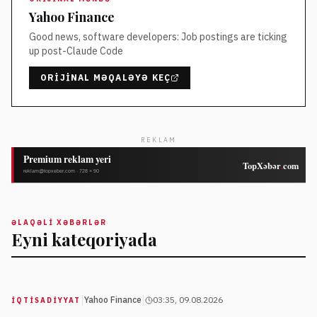
Yahoo Finance
Good news, software developers: Job postings are ticking
up post-Claude Code
ORIJINAL MƏQALƏYƏ KEÇ
REKLAM
ƏLAQƏLI XƏBƏRLƏR
Eyni kateqoriyada
|
|
Yahoo Finance
03:35, 09.08.2026
İQTISADIYYAT