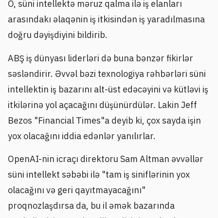
O, süni intellektə məruz qalma ilə iş elanları
arasındakı əlaqənin iş itkisindən iş yaradılmasına
doğru dəyişdiyini bildirib.
ABŞ iş dünyası liderləri də buna bənzər fikirlər
səsləndirir. Əvvəl bəzi texnologiya rəhbərləri süni
intellektin iş bazarını alt-üst edəcəyini və kütləvi iş
itkilərinə yol açacağını düşünürdülər. Lakin Jeff
Bezos "Financial Times"a deyib ki, çox sayda işin
yox olacağını iddia edənlər yanılırlar.
OpenAI-nin icraçı direktoru Sam Altman əvvəllər
süni intellekt səbəbi ilə "tam iş siniflərinin yox
olacağını və geri qayıtmayacağını"
proqnozlaşdırsa da, bu il əmək bazarında