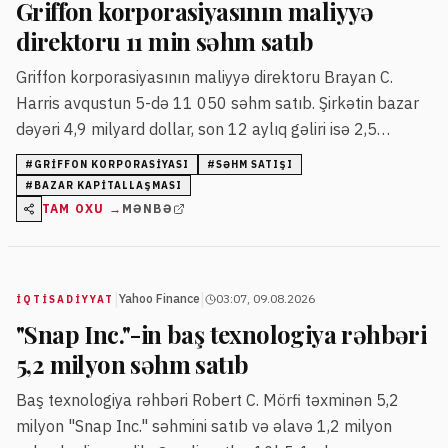
Griffon korporasiyasının maliyyə
direktoru 11 min səhm satıb
Griffon korporasiyasının maliyyə direktoru Brayan C.
Harris avqustun 5-də 11 050 səhm satıb. Şirkətin bazar
dəyəri 4,9 milyard dollar, son 12 aylıq gəliri isə 2,5
milyard dollar səviyyəsindədir.
#
GRIFFON KORPORASIYASI
#
SƏHM SATIŞI
#
BAZAR KAPITALLAŞMASI
TAM OXU →
MƏNBƏ
|
|
Yahoo Finance
03:07, 09.08.2026
İQTISADIYYAT
"Snap Inc."-in baş texnologiya rəhbəri
5,2 milyon səhm satıb
Baş texnologiya rəhbəri Robert C. Mörfi təxminən 5,2
milyon "Snap Inc." səhmini satıb və əlavə 1,2 milyon