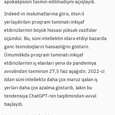
apokalipsisin təxmin edilmədiyini açıqlayıb.
Indeed-in məlumatlarına görə, ötən il
yerləşdirilən proqram təminatı inkişaf
etdiricilərinin böyük hissəsi yüksək vəzifələr
üçündür. Bu, süni intellektin idarə etdiyi bazarda
gənc texnoloqların həssaslığını göstərir.
Ümumilikdə proqram təminatı inkişaf
etdiricilərinin iş elanları yenə də pandemiya
əvvəlindən təxminən 27,5 faiz aşağıdır. 2022-ci
ildən süni intellektə daha çox məruz qalan iş
yerləri daha çox azalma göstərib, lakin bu
tendensiya ChatGPT-nin təqdimindən əvvəl
başlayıb.