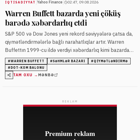
|
|
Yahoo Finance
02:47, 09.08.2026
İQTISADIYYAT
Warren Buffett bazarda yeni çöküş
barədə xəbərdarlıq etdi
S&P 500 və Dow Jones yeni rekord səviyyələrə çatsa da,
qiymətləndirmələrlə bağlı narahatlıqlar artır. Warren
Buffettın 1999-cu ildə verdiyi xəbərdarlıq kimi bazarda
yenidən risk siqnalı yanır.
#
WARREN BUFFETT
#
SƏHMLƏR BAZARI
#
QIYMƏTLƏNDIRMƏ
#
DOT-KOM BALONU
TAM OXU →
MƏNBƏ
REKLAM