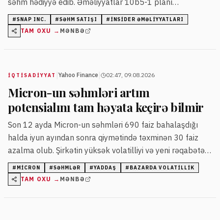
səhm hədiyyə edib. Əməliyyatlar 10b5-1 planı
çərçivəsində aparılıb. Satışdan sonra Mörfinin birbaşa və
#
SNAP INC.
#
SƏHM SATIŞI
#
INSIDER ƏMƏLIYYATLARI
dolayı səhm payı təxminən 246,55 milyon dollar
TAM OXU →
MƏNBƏ
dəyərində qalır.
|
|
Yahoo Finance
02:47, 09.08.2026
İQTISADIYYAT
Micron-un səhmləri artım
potensialını tam həyata keçirə bilmir
Son 12 ayda Micron-un səhmləri 690 faiz bahalaşdığı
halda iyun ayından sonra qiymətində təxminən 30 faiz
azalma olub. Şirkətin yüksək volatilliyi və yeni rəqabətə
görə səhmlərin qiyməti artım potensialını həyata
#
MICRON
#
SƏHMLƏR
#
YADDAŞ
#
BAZARDA VOLATILLIK
keçirməkdə çətinlik çəkir.
TAM OXU →
MƏNBƏ