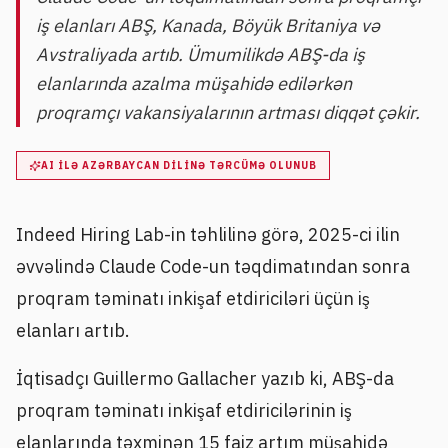
iş elanları ABŞ, Kanada, Böyük Britaniya və
Avstraliyada artıb. Ümumilikdə ABŞ-da iş
elanlarında azalma müşahidə edilərkən
proqramçı vakansiyalarının artması diqqət çəkir.
AI ILƏ AZƏRBAYCAN DILINƏ TƏRCÜMƏ OLUNUB
Indeed Hiring Lab-in təhlilinə görə, 2025-ci ilin
əvvəlində Claude Code-un təqdimatından sonra
proqram təminatı inkişaf etdiriciləri üçün iş
elanları artıb.
İqtisadçı Guillermo Gallacher yazıb ki, ABŞ-da
proqram təminatı inkişaf etdiricilərinin iş
elanlarında təxminən 15 faiz artım müşahidə