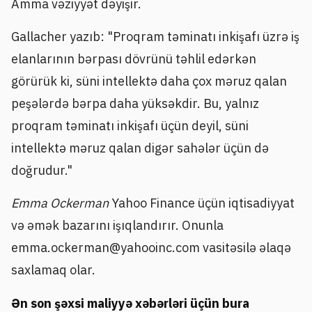
Amma vəziyyət dəyişir.
Gallacher yazıb: "Proqram təminatı inkişafı üzrə iş
elanlarının bərpası dövrünü təhlil edərkən
görürük ki, süni intellektə daha çox məruz qalan
peşələrdə bərpa daha yüksəkdir. Bu, yalnız
proqram təminatı inkişafı üçün deyil, süni
intellektə məruz qalan digər sahələr üçün də
doğrudur."
Emma Ockerman
Yahoo Finance üçün iqtisadiyyat
və əmək bazarını işıqlandırır. Onunla
emma.ockerman@yahooinc.com vasitəsilə əlaqə
saxlamaq olar.
Ən son şəxsi maliyyə xəbərləri üçün bura