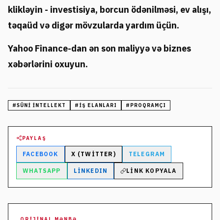
klikləyin - investisiya, borcun ödənilməsi, ev alışı,
təqaüd və digər mövzularda yardım üçün.
Yahoo Finance-dan ən son maliyyə və biznes
xəbərlərini oxuyun.
#
SÜNI INTELLEKT
#
IŞ ELANLARI
#
PROQRAMÇI
PAYLAŞ
FACEBOOK
X (TWITTER)
TELEGRAM
WHATSAPP
LINKEDIN
LINK KOPYALA
ORIJINAL MƏNBƏ