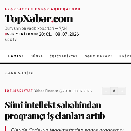
AZƏRBAYCAN XƏBƏR AQREQATORU
TopXəbər
.
com
Dünyanın ən vacib xəbərləri — 7/24
20:01, 08.07.2026
SON YENILƏNMƏ
ARXIV
HAMISI
DÜNYA
İQTISADIYYAT
SƏHM BAZARI
KRIP
ANA SƏHIFƏ
|
Yahoo Finance
|
20:01, 08.07.2026
A
İQTISADIYYAT
Süni intellekt səbəbindən
proqramçı iş elanları artıb
Claude Code-un təqdimatından sonra proqramçı