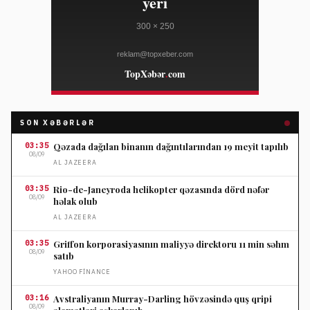
SON XƏBƏRLƏR
03:35
Qəzada dağılan binanın dağıntılarından 19 meyit tapılıb
08/09
AL JAZEERA
03:35
Rio-de-Janeyroda helikopter qəzasında dörd nəfər
08/09
həlak olub
AL JAZEERA
03:35
Griffon korporasiyasının maliyyə direktoru 11 min səhm
08/09
satıb
YAHOO FINANCE
03:16
Avstraliyanın Murray-Darling hövzəsində quş qripi
08/09