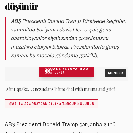
düşünür
ABŞ Prezidenti Donald Tramp Türkiyədə keçirilən
sammitdə Suriyanın dövlət terrorçuluğunu
dəstəkləyənlər siyahısından çıxarılmasını
müzakirə etdiyini bildirdi. Prezidentlərlə görüş
zamanı bu məsələ gündəmə gətirilib.
QALEREYAYA BAX
8
şəkil
EMBED
After quake, Venezuelans left to deal with trauma and grief
AI ILƏ AZƏRBAYCAN DILINƏ TƏRCÜMƏ OLUNUB
ABŞ Prezidenti Donald Tramp çərşənbə günü