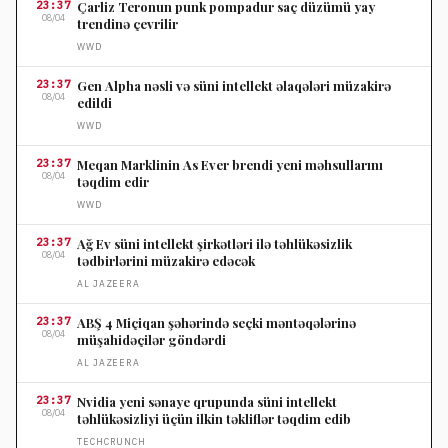
23:37
Çarliz Teronun punk pompadur saç düzümü yay
08/04
trendinə çevrilir
WWD
23:37
Gen Alpha nəsli və süni intellekt əlaqələri müzakirə
08/04
edildi
WWD
23:37
Meqan Marklinin As Ever brendi yeni məhsullarını
08/04
təqdim edir
WWD
23:37
Ağ Ev süni intellekt şirkətləri ilə təhlükəsizlik
08/04
tədbirlərini müzakirə edəcək
AL JAZEERA
23:37
ABŞ 4 Miçiqan şəhərində seçki məntəqələrinə
08/04
müşahidəçilər göndərdi
AL JAZEERA
23:37
Nvidia yeni sənaye qrupunda süni intellekt
08/04
təhlükəsizliyi üçün ilkin təkliflər təqdim edib
TECHCRUNCH