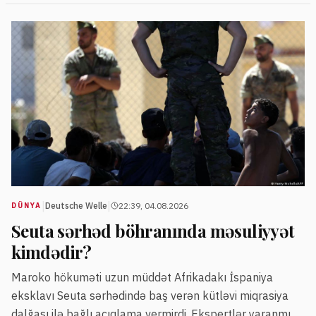
|
|
Deutsche Welle
22:39, 04.08.2026
DÜNYA
Seuta sərhəd böhranında məsuliyyət
kimdədir?
Maroko hökuməti uzun müddət Afrikadakı İspaniya
eksklavı Seuta sərhədində baş verən kütləvi miqrasiya
dalğası ilə bağlı açıqlama vermirdi. Ekspertlər yaranmış