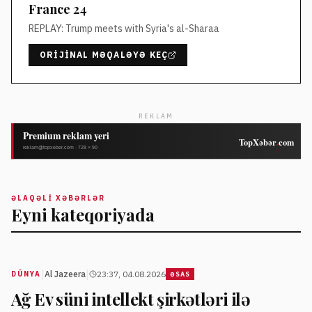
France 24
REPLAY: Trump meets with Syria's al-Sharaa
ORIJINAL MƏQALƏYƏ KEÇ
REKLAM
ƏLAQƏLI XƏBƏRLƏR
Eyni kateqoriyada
|
|
Al Jazeera
23:37, 04.08.2026
DÜNYA
ƏSAS
Ağ Ev süni intellekt şirkətləri ilə