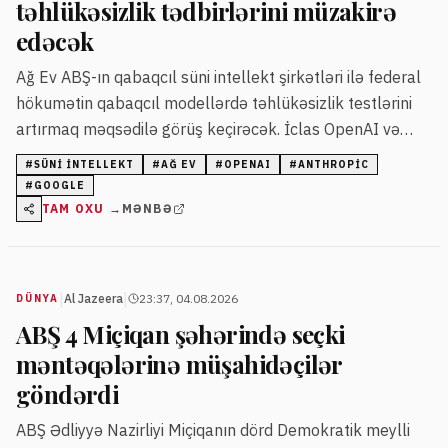
təhlükəsizlik tədbirlərini müzakirə
edəcək
Ağ Ev ABŞ-ın qabaqcıl süni intellekt şirkətləri ilə federal
hökumətin qabaqcıl modellərdə təhlükəsizlik testlərini
artırmaq məqsədilə görüş keçirəcək. İclas OpenAI və
Anthropic şirkətlərinin modellərində baş vermiş
#
SÜNI INTELLEKT
#
AĞ EV
#
OPENAI
#
ANTHROPIC
kibertəhlükəsizlik hadisələrindən sonra təşkil olunur.
#
GOOGLE
TAM OXU →
MƏNBƏ
|
|
Al Jazeera
23:37, 04.08.2026
DÜNYA
ABŞ 4 Miçiqan şəhərində seçki
məntəqələrinə müşahidəçilər
göndərdi
ABŞ Ədliyyə Nazirliyi Miçiqanın dörd Demokratik meylli