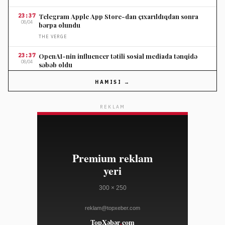
23:37
Telegram Apple App Store-dan çıxarıldıqdan sonra
08/04
bərpa olundu
THE VERGE
23:37
OpenAI-nin influencer tətili sosial mediada tənqidə
08/04
səbəb oldu
THE VERGE
HAMISI →
23:37
Nordstromun ildönümü satışında seçilmiş cins
08/04
şalvarlara endirim
REKLAM
ELLE
23:10
Salvatore Ferragamo səhm qiyməti Amerika satışları
08/04
zəifliyinə görə dəyər itirib
WWD
23:10
Marko Rubio Hörmüz Boğazında Gömrük Sazişi üzrə
08/04
irəliləyişdən xəbər verib
WWD
23:10
Süni intellekt cins tədarük zənciri məlumatlarını daha
08/04
mürəkkəb edə bilər