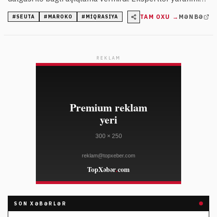
vəziyyəti siyasi gərginliklər, miqrasiya siyasəti və sosial-
TAM OXU →
MƏNBƏ
#
SEUTA
#
MAROKO
#
MIQRASIYA
iqtisadi səbəblərin qarşılıqlı təsiri kimi qiymətləndirir.
REKLAM
SON XƏBƏRLƏR