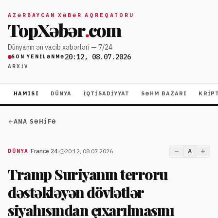
AZƏRBAYCAN XƏBƏR AQREQATORU
TopXəbər
.
com
Dünyanın ən vacib xəbərləri — 7/24
20:12, 08.07.2026
SON YENILƏNMƏ
ARXIV
HAMISI
DÜNYA
İQTISADIYYAT
SƏHM BAZARI
KRIP
ANA SƏHIFƏ
|
France 24
|
20:12, 08.07.2026
A
DÜNYA
Tramp Suriyanın terroru
dəstəkləyən dövlətlər
siyahısından çıxarılmasını