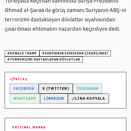
Türkiyədə keçirilən sammitdə Suriya Prezidenti
Əhməd əl-Şaraa ilə görüş zamanı Suriyanın ABŞ-ın
terrorizmi dəstəkləyən dövlətlər siyahısından
çıxarılması ehtimalını nəzərdən keçirdiyini dedi.
#
DONALD TRAMP
#
SURIYANIN SIYAHIDAN ÇIXARILMASI
#
TERRORIZMI DƏSTƏKLƏYƏN DÖVLƏTLƏR
PAYLAŞ
FACEBOOK
X (TWITTER)
TELEGRAM
WHATSAPP
LINKEDIN
LINK KOPYALA
ORIJINAL MƏNBƏ