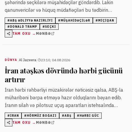
şəhərində seçkilərə müşahidəçilər göndərdib. Lakin
qanunvericilər və hüquq müdafiəçiləri bu tədbirin
partiyalar üçün istifadə edilə biləcəyindən narahatdır.
#
ABŞ ƏDLIYYƏ NAZIRLIYI
#
MÜŞAHIDƏÇILƏR
#
MIÇIQAN
#
DONALD TRAMP
#
SEÇKI
TAM OXU →
MƏNBƏ
|
|
Al Jazeera
23:10, 04.08.2026
DÜNYA
İran atəşkəs dövründə hərbi gücünü
artırır
İran hərbi rəhbərliyi müzakirələr nəticəsiz qalsa, ABŞ-la
müharibəni bərpa etməyə hazır olduqlarını bəyan edib.
İranın silah və pilotsuz uçuş aparatları istehsalında
irəliləyişlər olduğu bildirilib.
#
İRAN
#
HÖRMÜZ BOĞAZI
#
ABŞ
#
HƏRBI GÜC
TAM OXU →
MƏNBƏ