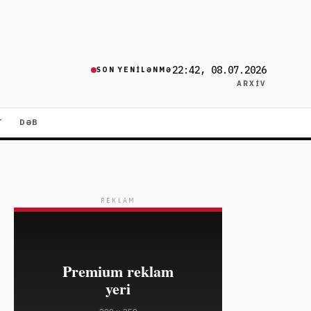
22:42, 08.07.2026
SON YENILƏNMƏ
ARXIV
T
DƏB
REKLAM