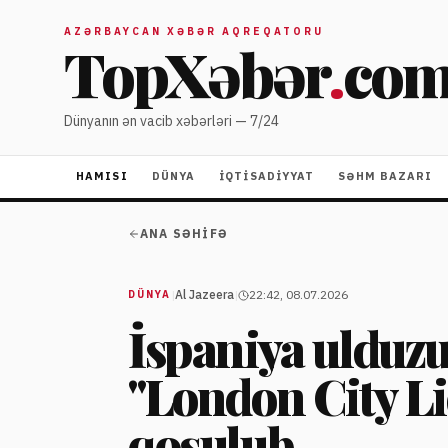
AZƏRBAYCAN XƏBƏR AQREQATORU
TopXəbər
.
co
Dünyanın ən vacib xəbərləri — 7/24
HAMISI
DÜNYA
İQTISADIYYAT
SƏHM BAZARI
ANA SƏHIFƏ
|
Al Jazeera
|
22:42, 08.07.2026
DÜNYA
İspaniya ulduzu
"London City L
qoşulub