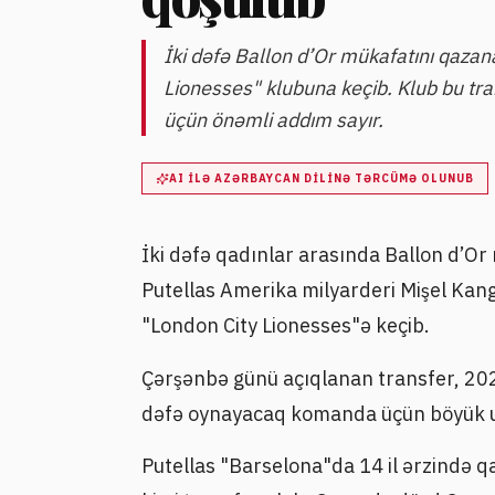
İki dəfə Ballon d’Or mükafatını qazan
Lionesses" klubuna keçib. Klub bu 
üçün önəmli addım sayır.
AI ILƏ AZƏRBAYCAN DILINƏ TƏRCÜMƏ OLUNUB
İki dəfə qadınlar arasında Ballon d’O
Putellas Amerika milyarderi Mişel Kan
"London City Lionesses"ə keçib.
Çərşənbə günü açıqlanan transfer, 20
dəfə oynayacaq komanda üçün böyük uğu
Putellas "Barselona"da 14 il ərzində q