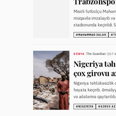
Trabzonspor
Misirli futbolçu Məhəm
müqavilə imzalayıb və 
stadionunda keçirildi.
#
MƏHƏMMƏD SALAH
#
T
|
|
The Guardian
17:4
DÜNYA
Nigeriya təh
çox girovu a
Nigeriya təhlükəsizlik 
həyata keçirib. Əməliy
və ailələrinə qaytarılıb
#
NIGERIYA
#
GIROV AZ