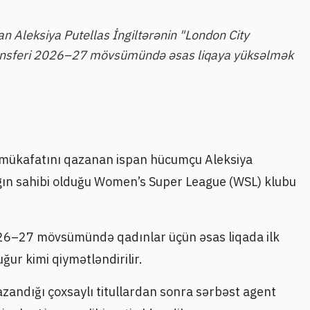
an Aleksiya Putellas İngiltərənin "London City
transferi 2026–27 mövsümündə əsas liqaya yüksəlmək
r mükafatını qazanan ispan hücumçu Aleksiya
gın sahibi olduğu Women’s Super League (WSL) klubu
26–27 mövsümündə qadınlar üçün əsas liqada ilk
r kimi qiymətləndirilir.
azandığı çoxsaylı titullardan sonra sərbəst agent