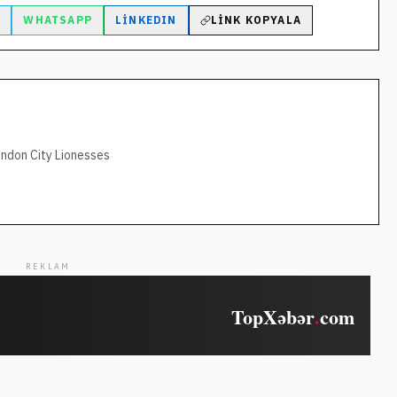
M
WHATSAPP
LINKEDIN
LINK KOPYALA
ondon City Lionesses
REKLAM