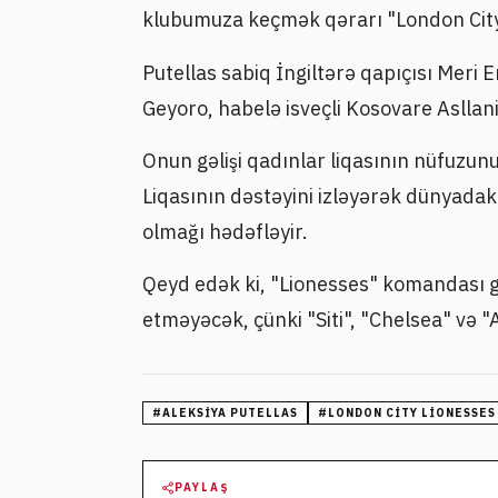
klubumuza keçmək qərarı "London City"
Putellas sabiq İngiltərə qapıçısı Meri 
Geyoro, habelə isveçli Kosovare Asllani
Onun gəlişi qadınlar liqasının nüfuzu
Liqasının dəstəyini izləyərək dünyadak
olmağı hədəfləyir.
Qeyd edək ki, "Lionesses" komandası 
etməyəcək, çünki "Siti", "Chelsea" və "A
#
ALEKSIYA PUTELLAS
#
LONDON CITY LIONESSES
PAYLAŞ