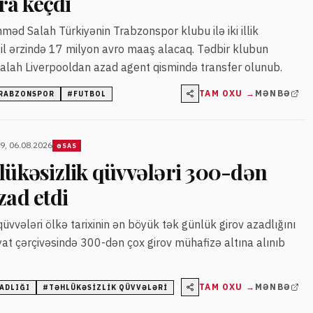
a keçdi
məd Salah Türkiyənin Trabzonspor klubu ilə iki illik
il ərzində 17 milyon avro maaş alacaq. Tədbir klubun
 Salah Liverpooldan azad agent qismində transfer olunub.
TAM OXU →
MƏNBƏ
RABZONSPOR
#
FUTBOL
9, 06.08.2026
ƏSAS
lükəsizlik qüvvələri 300-dən
zad etdi
qüvvələri ölkə tarixinin ən böyük tək günlük girov azadlığını
yat çərçivəsində 300-dən çox girov mühafizə altına alınıb
.
TAM OXU →
MƏNBƏ
ADLIĞI
#
TƏHLÜKƏSIZLIK QÜVVƏLƏRI