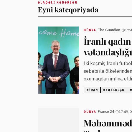
ƏLAQƏLI XƏBƏRLƏR
Eyni kateqoriyada
|
|
The Guardian
17:4
DÜNYA
İranlı qadın
vətəndaşlığı
İki keçmiş İranlı futb
səbəbi ilə ölkələrindən
oxumaqdan imtina etdikl
#
İRAN
#
FUTBOLÇU
|
|
France 24
17:49, 
DÜNYA
Məhəmməd Sa