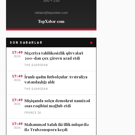
SON XƏBƏRLƏR
17:49
Nigeriya təhlükəsizlik qüvvələri
08/06
300-dən çox girovu azad etdi
THE GUARDIAN
17:49
İranlı qadın futbolçular Avstraliya
08/06
vətəndaşlığı aldı
THE GUARDIAN
17:49
Mişiqanda solçu demokrat namizəd
08/06
əsas rəqibini məğlub etdi
FRANCE 24
17:49
Məhəmməd Salah iki illik müqavilə
08/06
ilə Trabzonspora keçdi