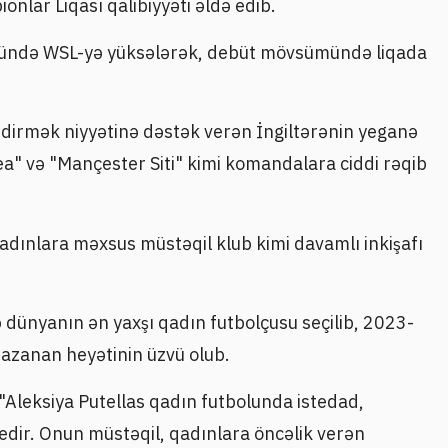
onlar Liqası qalibiyyəti əldə edib.
ündə WSL-yə yüksələrək, debüt mövsümündə liqada
tdirmək niyyətinə dəstək verən İngiltərənin yeganə
ea" və "Mançester Siti" kimi komandalara ciddi rəqib
qadınlara məxsus müstəqil klub kimi davamlı inkişafı
ə dünyanın ən yaxşı qadın futbolçusu seçilib, 2023-
qazanan heyətinin üzvü olub.
"Aleksiya Putellas qadın futbolunda istedad,
 edir. Onun müstəqil, qadınlara öncəlik verən