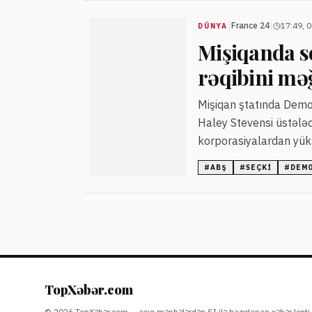
|
|
France 24
17:49, 
DÜNYA
Mişiqanda s
rəqibini məğ
Mişiqan ştatında Demok
Haley Stevensi üstələd
korporasiyalardan yüks
təkliflərini əhatə edir
#
ABŞ
#
SEÇKI
#
DEM
doğurur.
TopXəbər.com
© 2026 TopXəbər.com — açıq mənbələrdən SI ilə hazırlanan xəbər lenti.