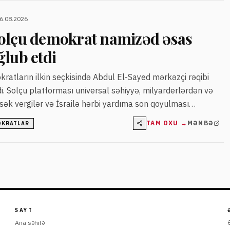
06.08.2026
olçu demokrat namizəd əsas
lub etdi
ratların ilkin seçkisində Abdul El-Sayed mərkəzçi rəqibi
i. Solçu platforması universal səhiyyə, milyarderlərdən və
ək vergilər və İsrailə hərbi yardıma son qoyulması
. Noyabr seçkilərində onun imkanları partiyada narahatlıq
TAM OXU →
MƏNBƏ
OKRATLAR
SAYT
Ana səhifə