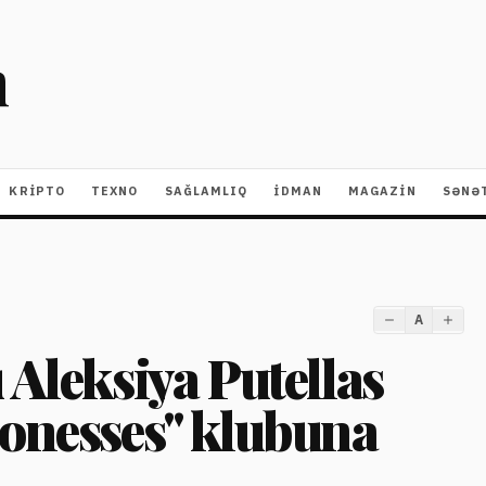
m
KRIPTO
TEXNO
SAĞLAMLIQ
İDMAN
MAGAZİN
SƏNƏ
A
 Aleksiya Putellas
ionesses" klubuna