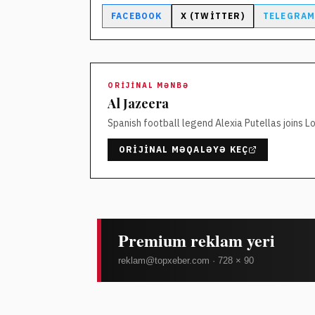
FACEBOOK
X (TWITTER)
TELEGRA
ORIJINAL MƏNBƏ
Al Jazeera
Spanish football legend Alexia Putellas joins L
ORIJINAL MƏQALƏYƏ KEÇ