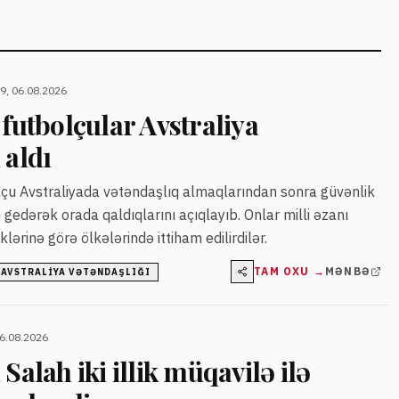
9, 06.08.2026
 futbolçular Avstraliya
 aldı
olçu Avstraliyada vətəndaşlıq almaqlarından sonra güvənlik
 gedərək orada qaldıqlarını açıqlayıb. Onlar milli əzanı
ərinə görə ölkələrində ittiham edilirdilər.
TAM OXU →
MƏNBƏ
#
AVSTRALIYA VƏTƏNDAŞLIĞI
06.08.2026
lah iki illik müqavilə ilə