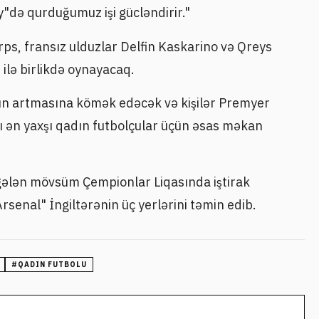
də qurduğumuz işi gücləndirir."
Erps, fransız ulduzlar Delfin Kaskarino və Qreys
 ilə birlikdə oynayacaq.
nun artmasına kömək edəcək və kişilər Premyer
ı ən yaxşı qadın futbolçular üçün əsas məkan
gələn mövsüm Çempionlar Liqasında iştirak
rsenal" İngiltərənin üç yerlərini təmin edib.
#
QADIN FUTBOLU