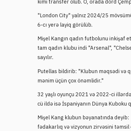
kimi transfer olub. O, orada dörd Çempi
"London City" yalnız 2024/25 mövsüm
6-cı yerə layiq görülüb.
Mişel Kangın qadın futbolunu inkişaf e
tam qadın klubu indi "Arsenal", "Chels
sayılır.
Putellas bildirib: "Klubun məqsədi və 
mənim üçün çox önəmlidir."
32 yaşlı oyunçu 2021 və 2022-ci illərd
cü ildə isə İspaniyanın Dünya Kuboku 
Mişel Kang klubun bəyanatında deyib: 
fədakarlıq və vizyonun zirvəsini təmsil