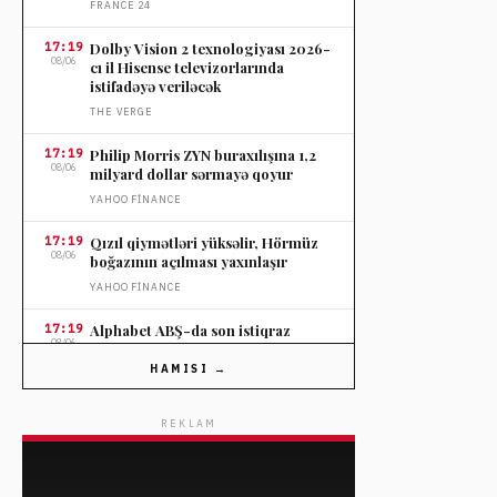
FRANCE 24
17:19
Dolby Vision 2 texnologiyası 2026-
08/06
cı il Hisense televizorlarında
istifadəyə veriləcək
THE VERGE
17:19
Philip Morris ZYN buraxılışına 1,2
08/06
milyard dollar sərmayə qoyur
YAHOO FINANCE
17:19
Qızıl qiymətləri yüksəlir, Hörmüz
08/06
boğazının açılması yaxınlaşır
YAHOO FINANCE
17:19
Alphabet ABŞ-da son istiqraz
08/06
satışından 25 milyard dollar
toplamağı planlayır
HAMISI →
YAHOO FINANCE
REKLAM
17:19
PepsiCo-nun 90 faiz bölüşdürmə
08/06
nisbəti davamlı deyil
YAHOO FINANCE