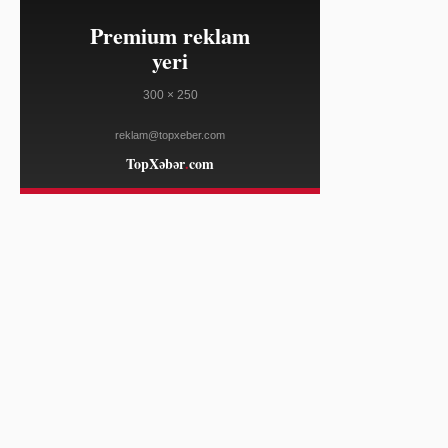
17:19
SpaceX səhmləri 100 dollara
08/06
geriləyə bilər, investorlarda AI
biznesinə şübhə
YAHOO FINANCE
16:58
Şehbaz Şərif Körfəzdə gərginlik
08/06
fonunda Səudiyyəyə rəsmi səfər edir
AL JAZEERA
16:58
ABŞ Çinin robot və texnologiya
08/06
yüksəlişini məhdudlaşdırmaq üçün
addımlar atır
AL JAZEERA
16:58
Google Maps-də yemək sifarişi və
08/06
otel rezervasiyası mümkün oldu
TECHCRUNCH
16:58
Omilia müştəri dəstəyi platforması
08/06
üçün 67 milyon dollar investisiya
aldı
TECHCRUNCH