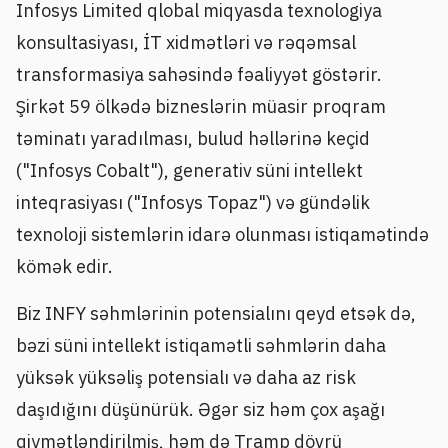
Infosys Limited qlobal miqyasda texnologiya
konsultasiyası, İT xidmətləri və rəqəmsal
transformasiya sahəsində fəaliyyət göstərir.
Şirkət 59 ölkədə bizneslərin müasir proqram
təminatı yaradılması, bulud həllərinə keçid
("Infosys Cobalt"), generativ süni intellekt
inteqrasiyası ("Infosys Topaz") və gündəlik
texnoloji sistemlərin idarə olunması istiqamətində
kömək edir.
Biz INFY səhmlərinin potensialını qeyd etsək də,
bəzi süni intellekt istiqamətli səhmlərin daha
yüksək yüksəliş potensialı və daha az risk
daşıdığını düşünürük. Əgər siz həm çox aşağı
qiymətləndirilmiş, həm də Tramp dövrü