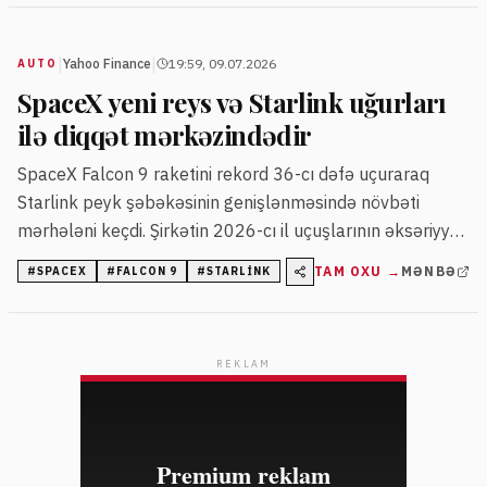
|
|
Yahoo Finance
19:59, 09.07.2026
AUTO
SpaceX yeni reys və Starlink uğurları
ilə diqqət mərkəzindədir
SpaceX Falcon 9 raketini rekord 36-cı dəfə uçuraraq
Starlink peyk şəbəkəsinin genişlənməsində növbəti
mərhələni keçdi. Şirkətin 2026-cı il uçuşlarının əksəriyyəti
Starlink peyklərinin yerləşdirilməsinə yönəlib.
TAM OXU →
MƏNBƏ
#
SPACEX
#
FALCON 9
#
STARLINK
REKLAM