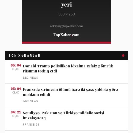
SON XƏBƏRLƏR
05:04
Donald Tramp polisilikon idxalına 15 faiz gömrük
08/07
rüsumu tətbiq etdi
BBC NEWS
05:04
Fransada strimerin ölümü üzrə iki şəxs şiddətə görə
08/07
məhkum edildi
BBC NEWS
04:21
Səudiyyə, Pakistan və Türkiyə müdafiə sazişi
08/07
imzalayacaq
FRANCE 24