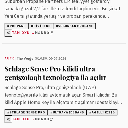
Suburban Propane Partners L.P. fəaliyyət göstərdiyi
sahədə gözəl 7,2 faiz illik dividendi təqdim edir. Bu şirkət
Yeni Cersi ştatında yerləşir və propan pərakəndə
satışında uzunmüddətli təcrübəyə malikdir.
#
PROPANE
#
DIVIDEND
#
SUBURBAN PROPANE
TAM OXU →
MƏNBƏ
|
|
The Verge
19:59, 09.07.2026
AUTO
Schlage Sense Pro kilidi ultra
genişzolaqlı texnologiya ilə açılır
Schlage Sense Pro, ultra genişzolaqlı (UWB)
texnologiyası ilə kilidi avtomatik açan Smart kiliddir. Bu
kilid Apple Home Key ilə əlçatarsız açılmanı dəstəkləyir
və fiziki açarı tamamilə aradan qaldırır.
#
SCHLAGE SENSE PRO
#
ULTRA-WIDEBAND
#
AĞILLI KILID
TAM OXU →
MƏNBƏ