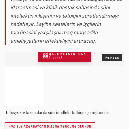
idarəetməsi və klinik dəstək sahəsində süni
intellektin inkişafını və tətbiqini sürətləndirməyi
hədəfləyir. Layihə xəstələrin və işçilərin
təcrübəsini yaxşılaşdırmaq məqsədilə
əməliyyatların effektivliyini artıracaq.
QALEREYAYA BAX
2
şəkil
EMBED
Infosys xəstəxanalarda süni intellekt tətbiqini genişləndirir
AI ILƏ AZƏRBAYCAN DILINƏ TƏRCÜMƏ OLUNUB