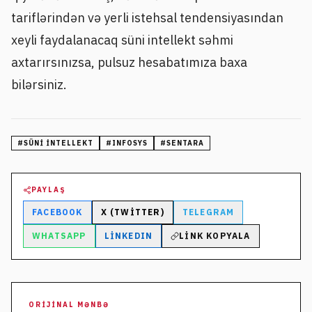
tariflərindən və yerli istehsal tendensiyasından
xeyli faydalanacaq süni intellekt səhmi
axtarırsınızsa, pulsuz hesabatımıza baxa
bilərsiniz.
#
SÜNI INTELLEKT
#
INFOSYS
#
SENTARA
PAYLAŞ
FACEBOOK
X (TWITTER)
TELEGRAM
WHATSAPP
LINKEDIN
LINK KOPYALA
ORIJINAL MƏNBƏ