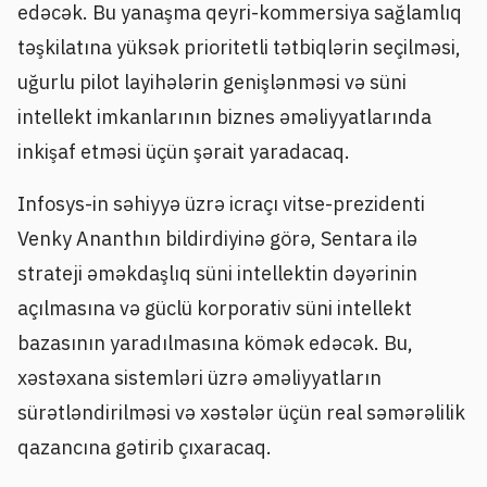
edəcək. Bu yanaşma qeyri-kommersiya sağlamlıq
təşkilatına yüksək prioritetli tətbiqlərin seçilməsi,
uğurlu pilot layihələrin genişlənməsi və süni
intellekt imkanlarının biznes əməliyyatlarında
inkişaf etməsi üçün şərait yaradacaq.
Infosys-in səhiyyə üzrə icraçı vitse-prezidenti
Venky Ananthın bildirdiyinə görə, Sentara ilə
strateji əməkdaşlıq süni intellektin dəyərinin
açılmasına və güclü korporativ süni intellekt
bazasının yaradılmasına kömək edəcək. Bu,
xəstəxana sistemləri üzrə əməliyyatların
sürətləndirilməsi və xəstələr üçün real səmərəlilik
qazancına gətirib çıxaracaq.