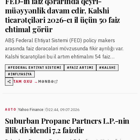
FED-in faiz qərarında qeyri-
müəyyənlik davam edir, Kalshi
ticarətçiləri 2026-cı il üçün 50 faiz
ehtimal görür
ABŞ Federal Ehtiyat Sistemi (FED) policy makers
arasında faiz dərəcələri mövzusunda fikir ayrılığı var.
Kalshi ticarətçiləri bu il artım ehtimalını 54 faiz
səviyyəsində qiymətləndirir, 2028-ci il üçün isə bu rəqəm
#
FEDERAL EHTIYAT SISTEMI
#
FAIZ ARTIMI
#
KALSHI
80 faizə çatır.
#
INFLYASIYA
TAM OXU →
MƏNBƏ
|
|
Yahoo Finance
22:44, 09.07.2026
AUTO
Suburban Propane Partners L.P.-nin
illik dividendi 7,2 faizdir