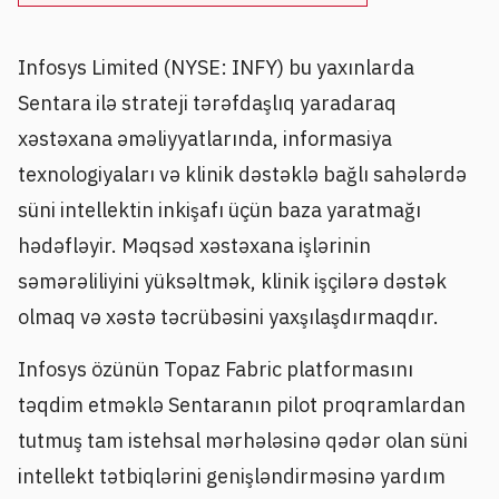
Infosys Limited (NYSE: INFY) bu yaxınlarda
Sentara ilə strateji tərəfdaşlıq yaradaraq
xəstəxana əməliyyatlarında, informasiya
texnologiyaları və klinik dəstəklə bağlı sahələrdə
süni intellektin inkişafı üçün baza yaratmağı
hədəfləyir. Məqsəd xəstəxana işlərinin
səmərəliliyini yüksəltmək, klinik işçilərə dəstək
olmaq və xəstə təcrübəsini yaxşılaşdırmaqdır.
Infosys özünün Topaz Fabric platformasını
təqdim etməklə Sentaranın pilot proqramlardan
tutmuş tam istehsal mərhələsinə qədər olan süni
intellekt tətbiqlərini genişləndirməsinə yardım