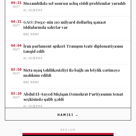
04:21
Mozambikdə sel sonrası aclıq ciddi problemlər yaradıb
08/07
AL JAZEERA
04:21
GAO: Doge-nin 110 milyard dollarlıq qənaət
08/07
iddialarında səhvlər var
BBC NEWS
04:04
İran parlament spikeri Trampın teatr diplomatiyasını
08/07
tənqid edib
AL JAZEERA
03:50
Meta uşaq təhlükəsizliyi ilə bağlı ən böyük cəriməyə
08/07
məhkum edildi
BBC NEWS
03:20
Abdul El-Sayed Miçiqan Demokrat Partiyasının Senat
08/07
seçkisində qalib gəldi
AL JAZEERA
HAMISI →
03:05
ABŞ-ın dəstəklədiyi Venesuela dialoqu Maria Korina
08/07
Maçadonun iştirakı olmadan başladı
REKLAM
FRANCE 24