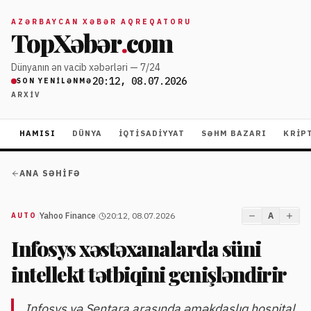
AZƏRBAYCAN XƏBƏR AQREQATORU
TopXəbər
.
com
Dünyanın ən vacib xəbərləri — 7/24
20:12, 08.07.2026
SON YENILƏNMƏ
ARXIV
HAMISI
DÜNYA
İQTISADIYYAT
SƏHM BAZARI
KRIP
ANA SƏHIFƏ
|
Yahoo Finance
|
20:12, 08.07.2026
A
AUTO
Infosys xəstəxanalarda süni
intellekt tətbiqini genişləndirir
Infosys və Sentara arasında əməkdaşlıq hospital