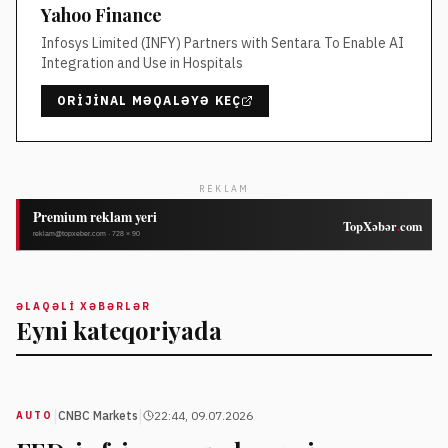
Yahoo Finance
Infosys Limited (INFY) Partners with Sentara To Enable AI
Integration and Use in Hospitals
ORIJINAL MƏQALƏYƏ KEÇ
REKLAM
ƏLAQƏLI XƏBƏRLƏR
Eyni kateqoriyada
|
|
CNBC Markets
22:44, 09.07.2026
AUTO