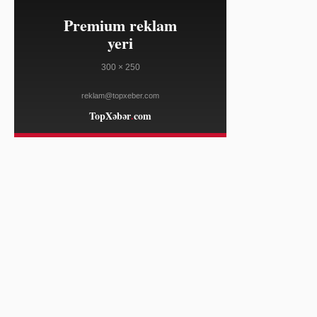
08/06
mətn söhbətlərində limitləri aradan
qaldırır
TECHCRUNCH
22:22
Bumble yeni tətbiqi ilə real
08/06
görüşlərə üstünlük verir
TECHCRUNCH
22:22
Ford-un $30 minlik Fathom
08/06
elektrikli pikapı satışlarda böyük
sıçrayış vəd etmir
TECHCRUNCH
22:22
Suriya paytaxtı yaxınlığında
08/06
partlayış baş verdi
AL JAZEERA
22:22
Seutanın rəhbəri sərhəd
08/06
insidentində 100 nəfərin öldüyünü
dedi
DEUTSCHE WELLE
22:22
Yayda trikotaj ayaqqabılardan