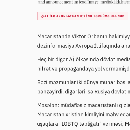
and announcement instead Image: mediaklikk.hu/
AI ILƏ AZƏRBAYCAN DILINƏ TƏRCÜMƏ OLUNUB
Macarıstanda Viktor Orbanın hakimiyyə
dezinformasiya Avropa İttifaqında ana
Heç bir digər Aİ ölkəsində dövlət medi
nifrət və propagandaya yol verməmişdi
Bəzi məzmunlar iki dünya müharibəsi ar
bənzəyirdi, digərləri isə Rusiya dövlət me
Məsələn: müdafiəsiz macarıstanlı qızla
Macarıstan xristian kimliyini məhv edə
uşaqlara "LGBTQ təbliğatı" verməsi; 