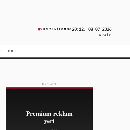
20:12, 08.07.2026
SON YENILƏNMƏ
ARXIV
T
DƏB
REKLAM