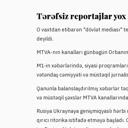
Tərəfsiz reportajlar yox 
O vaxtdan etibarən "dövlət mediası" te
deyildi.
MTVA-nın kanalları günbəgün Orbanın tə
M1-in xəbərlərində, siyasi proqramları
vətəndaş cəmiyyəti və müstəqil jurnalist
Qanunla balanslaşdırılmış xəbərlər təq
və müstəqil şəxslər MTVA kanallarınd
Rusiya Ukraynaya genişmiqyaslı hərbi
qırıcı ritorika istifadə etməyə başlad