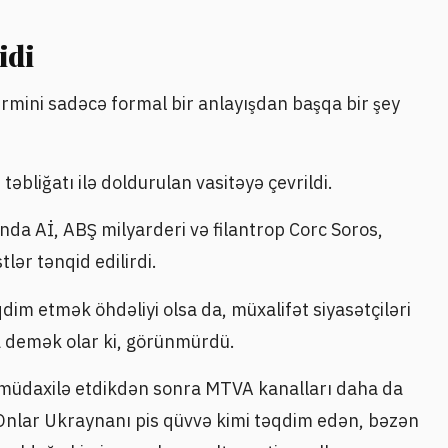
idi
rmini sadəcə formal bir anlayışdan başqa bir şey
bliğatı ilə doldurulan vasitəyə çevrildi.
nda Aİ, ABŞ milyarderi və filantrop Corc Soros,
lər tənqid edilirdi.
dim etmək öhdəliyi olsa da, müxalifət siyasətçiləri
a demək olar ki, görünmürdü.
 müdaxilə etdikdən sonra MTVA kanalları daha da
ı. Onlar Ukraynanı pis qüvvə kimi təqdim edən, bəzən