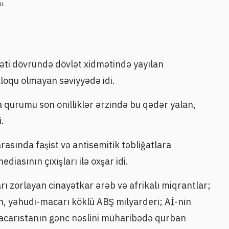
m1
ti dövründə dövlət xidmətində yayılan
loqu olmayan səviyyədə idi.
a qurumu son onilliklər ərzində bu qədər yalan,
.
asında faşist və antisemitik təbliğatlara
diasının çıxışları ilə oxşar idi.
rı zorlayan cinayətkar ərəb və afrikalı miqrantlar;
n, yəhudi-macarı köklü ABŞ milyarderi; Aİ-nin
Macarıstanın gənc nəslini müharibədə qurban