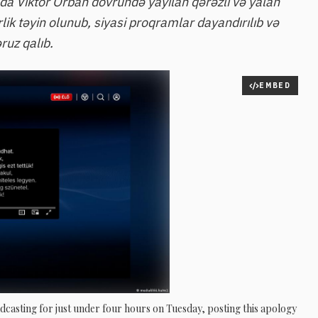
da Viktor Orban dövründə yayılan qərəzli və yalan
ik təyin olunub, siyasi proqramlar dayandırılıb və
ruz qalıb.
EMBED
casting for just under four hours on Tuesday, posting this apology