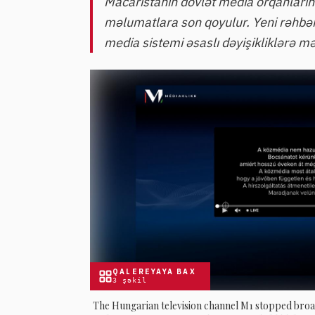
Macarıstanın dövlət media orqanların
məlumatlara son qoyulur. Yeni rəhbərl
media sistemi əsaslı dəyişikliklərə mə
QALEREYAYA BAX
3
şəkil
The Hungarian television channel M1 stopped broad