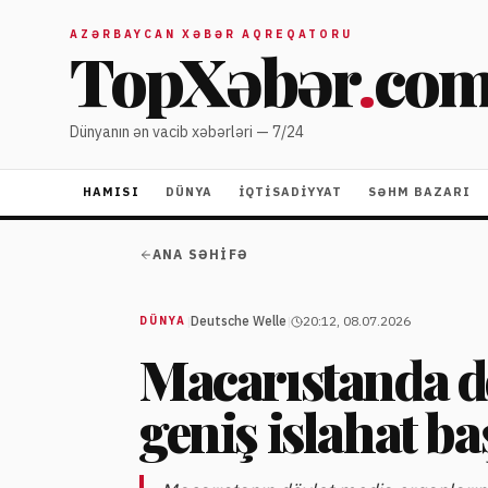
AZƏRBAYCAN XƏBƏR AQREQATORU
TopXəbər
.
co
Dünyanın ən vacib xəbərləri — 7/24
HAMISI
DÜNYA
İQTISADIYYAT
SƏHM BAZARI
ANA SƏHIFƏ
|
Deutsche Welle
|
20:12, 08.07.2026
DÜNYA
Macarıstanda d
geniş islahat ba