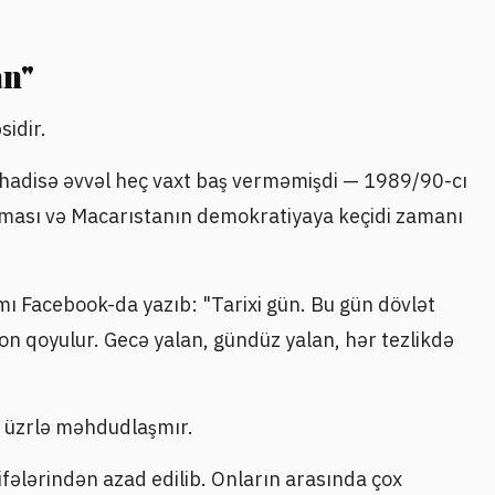
an"
sidir.
r hadisə əvvəl heç vaxt baş verməmişdi — 1989/90-cı
lması və Macarıstanın demokratiyaya keçidi zamanı
ı Facebook-da yazıb: "Tarixi gün. Bu gün dövlət
n qoyulur. Gecə yalan, gündüz yalan, hər tezlikdə
və üzrlə məhdudlaşmır.
ifələrindən azad edilib. Onların arasında çox