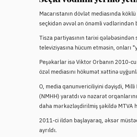
Macarıstanın dövlət mediasında köklü 
seçkidən əvvəl ən önəmli vədlərindən bi
Tisza partiyasının tarixi qələbəsindən 
televiziyasına hücum etməsin, onları "y
Peşəkarlar isə Viktor Orbanın 2010-cu 
özəl mediasını hökumət xəttinə uyğunl
O, media qanunvericiliyini dəyişdi, Mil
(NMHH) yaratdı və nəzarət orqanlarını
daha mərkəzləşdirilmiş şəkildə MTVA hol
2011-ci ildən başlayaraq, əksər müstəqil
ayrıldı.