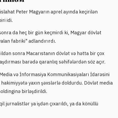
islahat Peter Magyarın aprel ayında keçirilən
ri idi.
sonra da heç bir gün keçmirdi ki, Magyar dövlət
alan fabriki" adlandırırdı.
ildən sonra Macarıstanın dövlət və hətta bir çox
aşdırması barədə qaranlıq səhifələrdən söz açır.
li Media və İnformasiya Kommunikasiyaları İdarəsini
 hakimiyyətə yaxın şəxslərlə doldurdu. Dövlət media
dinginə birləşdirildi.
 jurnalistlər ya işdən çıxarıldı, ya da könüllü