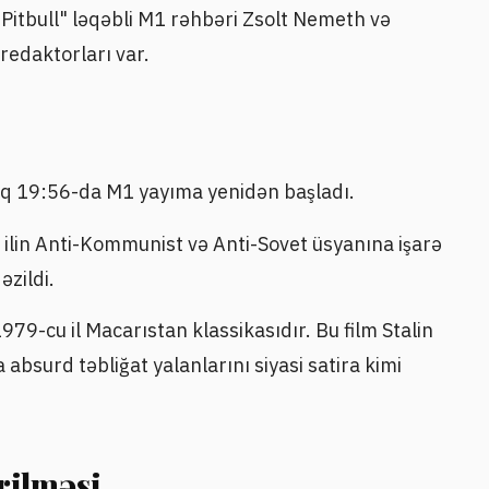
Pitbull" ləqəbli M1 rəhbəri Zsolt Nemeth və
redaktorları var.
q 19:56-da M1 yayıma yenidən başladı.
ı ilin Anti-Kommunist və Anti-Sovet üsyanına işarə
əzildi.
979-cu il Macarıstan klassikasıdır. Bu film Stalin
bsurd təbliğat yalanlarını siyasi satira kimi
irilməsi