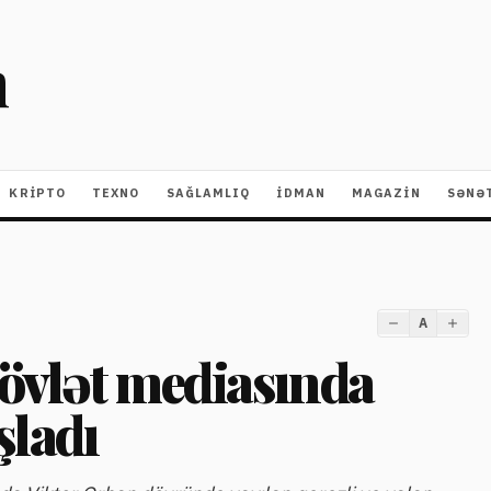
m
KRIPTO
TEXNO
SAĞLAMLIQ
İDMAN
MAGAZİN
SƏNƏ
A
övlət mediasında
şladı