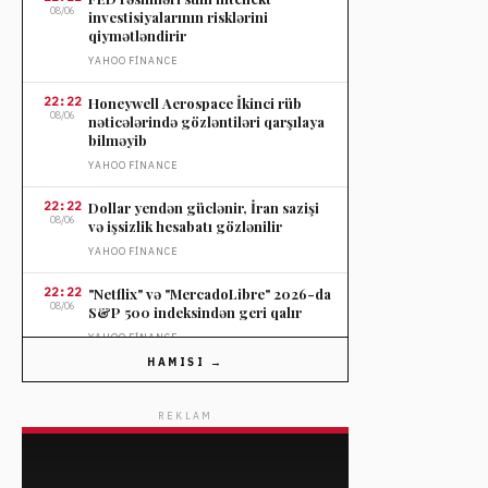
08/06
investisiyalarının risklərini
qiymətləndirir
YAHOO FINANCE
22:22
Honeywell Aerospace İkinci rüb
08/06
nəticələrində gözləntiləri qarşılaya
bilməyib
YAHOO FINANCE
22:22
Dollar yendən güclənir, İran sazişi
08/06
və işsizlik hesabatı gözlənilir
YAHOO FINANCE
22:22
"Netflix" və "MercadoLibre" 2026-da
08/06
S&P 500 indeksindən geri qalır
YAHOO FINANCE
HAMISI →
22:22
Pictet-in yeni süni intellektə
08/06
əsaslanan ETF fondu PQUS rəqabətə
hazırdır
REKLAM
YAHOO FINANCE
22:22
ChatGPT pulsuz istifadəçilər üçün