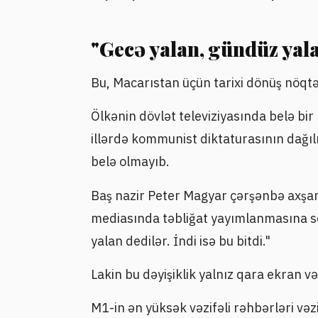
"Gecə yalan, gündüz yal
Bu, Macarıstan üçün tarixi dönüş nöqtə
Ölkənin dövlət televiziyasında belə bi
illərdə kommunist diktaturasının dağı
belə olmayıb.
Baş nazir Peter Magyar çərşənbə axşam
mediasında təbliğat yayımlanmasına so
yalan dedilər. İndi isə bu bitdi."
Lakin bu dəyişiklik yalnız qara ekran 
M1-in ən yüksək vəzifəli rəhbərləri vəz