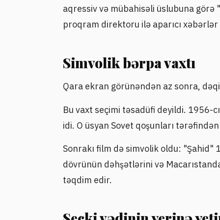
aqressiv və mübahisəli üslubuna görə "
proqram direktoru ilə aparıcı xəbərlər 
Simvolik bərpa vaxtı
Qara ekran görünəndən az sonra, dəqi
Bu vaxt seçimi təsadüfi deyildi. 1956-c
idi. O üsyan Sovet qoşunları tərəfindən 
Sonrakı film də simvolik oldu: "Şahid" 1
dövrünün dəhşətlərini və Macarıstanda a
təqdim edir.
Seçki vədinin yerinə yet