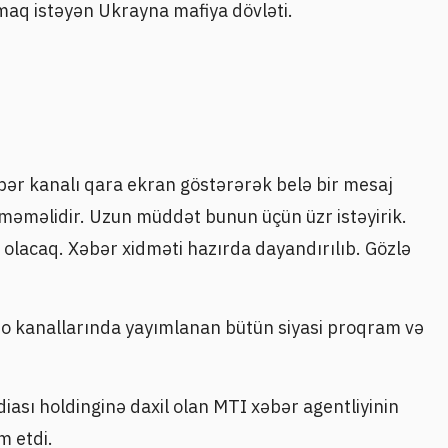
maq istəyən Ukrayna mafiya dövləti.
ər kanalı qara ekran göstərərək belə bir mesaj
əməməlidir. Uzun müddət bunun üçün üzr istəyirik.
ı olacaq. Xəbər xidməti hazırda dayandırılıb. Gözlə
dio kanallarında yayımlanan bütün siyasi proqram və
iası holdinginə daxil olan MTI xəbər agentliyinin
m etdi.