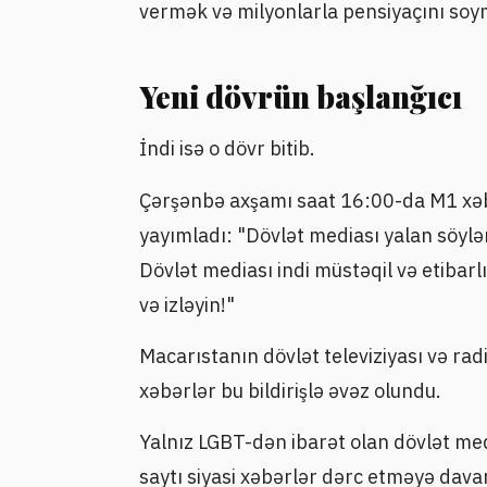
vermək və milyonlarla pensiyaçını soy
Yeni dövrün başlanğıcı
İndi isə o dövr bitib.
Çərşənbə axşamı saat 16:00-da M1 xəb
yayımladı: "Dövlət mediası yalan söyl
Dövlət mediası indi müstəqil və etibarl
və izləyin!"
Macarıstanın dövlət televiziyası və ra
xəbərlər bu bildirişlə əvəz olundu.
Yalnız LGBT-dən ibarət olan dövlət med
saytı siyasi xəbərlər dərc etməyə dava