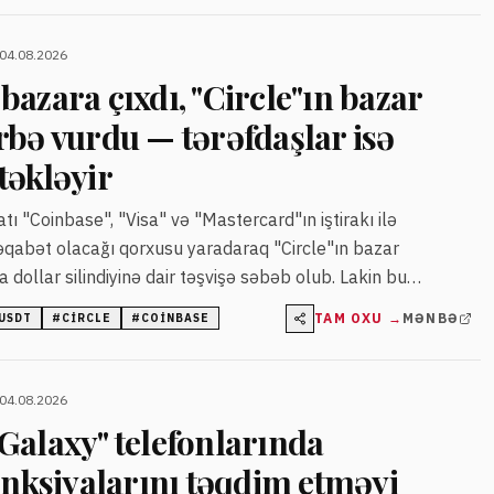
 04.08.2026
azara çıxdı, "Circle"ın bazar
rbə vurdu — tərəfdaşlar isə
təkləyir
 "Coinbase", "Visa" və "Mastercard"ın iştirakı ilə
əqabət olacağı qorxusu yaradaraq "Circle"ın bazar
 dollar silindiyinə dair təşvişə səbəb olub. Lakin bu
 layihəni "USDC"nin əvəzi yox, əlavə şəbəkə kimi təqdim
TAM OXU →
MƏNBƏ
USDT
#
CIRCLE
#
COINBASE
və çoxzəncirli strategiya izlədiklərini bildirirlər.
 04.08.2026
Galaxy" telefonlarında
unksiyalarını təqdim etməyi