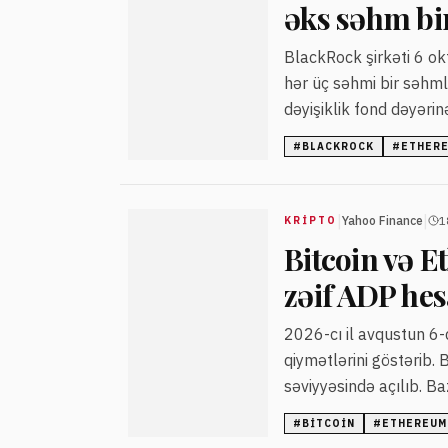
əks səhm bi
BlackRock şirkəti 6 ok
hər üç səhmi bir səhm
dəyişiklik fond dəyəri
#
BLACKROCK
#
ETHERE
|
|
Yahoo Finance
1
KRIPTO
Bitcoin və 
zəif ADP he
2026-cı il avqustun 6-
qiymətlərini göstərib.
səviyyəsində açılıb. Ba
danışıqlardan və ADP-n
#
BITCOIN
#
ETHEREUM
artdığını bildirirlər.