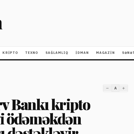
m
KRIPTO
TEXNO
SAĞLAMLIQ
İDMAN
MAGAZİN
SƏNƏ
A
rv Bankı kripto
gi ödəməkdən
ı dəstəkləyir