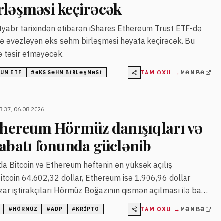
rləşməsi keçirəcək
tyabr tarixindən etibarən iShares Ethereum Trust ETF-də
lə əvəzləyən əks səhm birləşməsi həyata keçirəcək. Bu
nə təsir etməyəcək.
TAM OXU →
MƏNBƏ
UM ETF
#
ƏKS SƏHM BIRLƏŞMƏSI
8:37, 06.08.2026
Ethereum Hörmüz danışıqları və
sabatı fonunda güclənib
da Bitcoin və Ethereum həftənin ən yüksək açılış
 Bitcoin 64.602,32 dollar, Ethereum isə 1.906,96 dollar
zar iştirakçıları Hörmüz Boğazının qismən açılması ilə bağlı
in zəif iş hesabatına reaksiyada risk aktivlərinə marağın
TAM OXU →
MƏNBƏ
#
HÖRMÜZ
#
ADP
#
KRIPTO