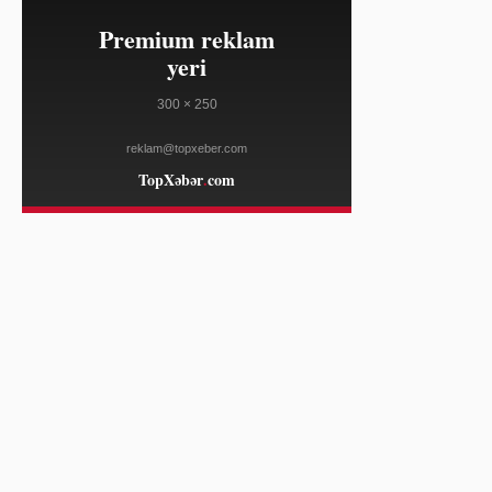
13:15
Ölən yaxınların pullarını, hesab və
08/07
pensiyalarını necə tapmaq olar
THE İNDEPENDENT
13:15
Almaniyada aeroportda dron
08/07
bombası aşkarlandı, Moskvanın
əlaqəsi araşdırılır
BBC NEWS
13:15
Hindistanın Carkhand ştatında
08/07
tələbə etirazları hakimiyyətə təzyiq
göstərir
BBC NEWS
13:15
Həkim İslam bioetikası əsasında yeni
08/07
baxış formalaşdırıb
AL JAZEERA
13:15
Testosteron istehsalı libidoya təsir
08/07
edir: kişilər buna diqqət etməlidir
DEUTSCHE WELLE
13:15
FİFA-da idarəetmə böhranı
08/07