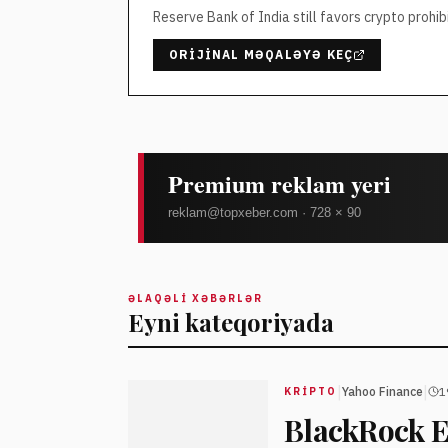
Reserve Bank of India still favors crypto prohibi
ORIJINAL MƏQALƏYƏ KEÇ
ƏLAQƏLI XƏBƏRLƏR
Eyni kateqoriyada
|
|
Yahoo Finance
1
KRIPTO
BlackRock E