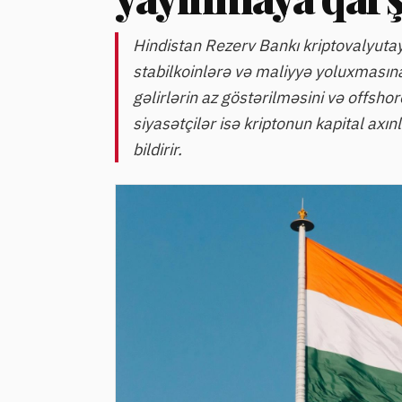
Hindistan Rezerv Bankı kriptovalyutay
stabilkoinlərə və maliyyə yoluxmasın
gəlirlərin az göstərilməsini və offshor
siyasətçilər isə kriptonun kapital axınla
bildirir.