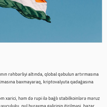
nın rəhbərliyi altında, qlobal qəbulun artırmasına
 olmasına baxmayaraq, kriptovalyuta qadağasına
m xarici, həm də rupi ilə bağlı stabilkoinlərə məruz
uxuculuğu, pul buraxma gəlirinin itirilməsi, bazar