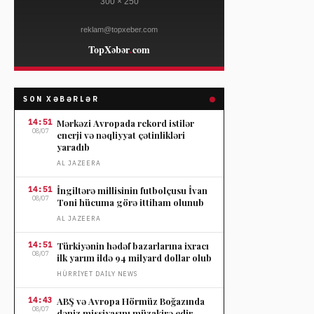
SON XƏBƏRLƏR
14:51
Mərkəzi Avropada rekord istilər
08/07
enerji və nəqliyyat çətinlikləri
yaradıb
AL JAZEERA
14:51
İngiltərə millisinin futbolçusu İvan
08/07
Toni hücuma görə ittiham olunub
AL JAZEERA
14:51
Türkiyənin hədəf bazarlarına ixracı
08/07
ilk yarım ildə 94 milyard dollar olub
HÜRRIYET DAILY NEWS
14:43
ABŞ və Avropa Hörmüz Boğazında
08/07
dəniz missiyasını müzakirə edir