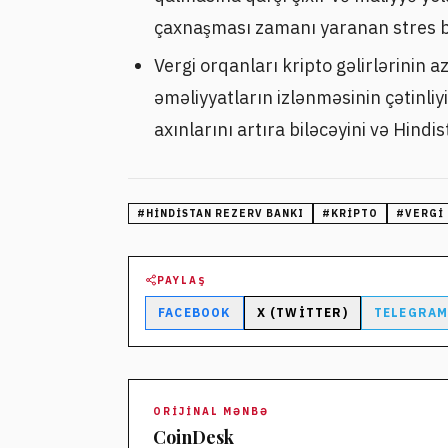
çaxnaşması zamanı yaranan stres b
Vergi orqanları kripto gəlirlərinin a
əməliyyatların izlənməsinin çətinliyi
axınlarını artıra biləcəyini və Hindist
#
HINDISTAN REZERV BANKI
#
KRIPTO
#
VERGI
PAYLAŞ
FACEBOOK
X (TWITTER)
TELEGRA
ORIJINAL MƏNBƏ
CoinDesk