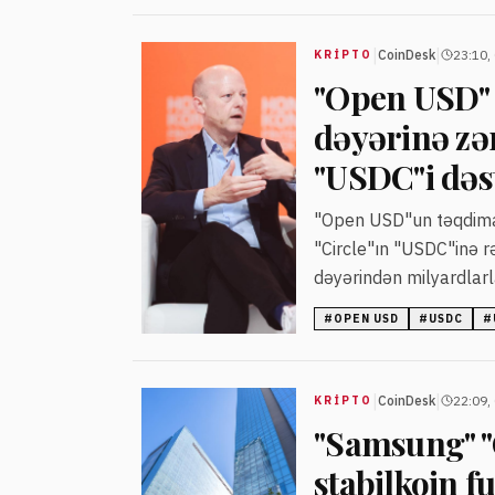
|
|
CoinDesk
23:10,
KRIPTO
"Open USD" b
dəyərinə zə
"USDC"i dəs
"Open USD"un təqdimatı
"Circle"ın "USDC"inə r
dəyərindən milyardlarla
şirkətlərin rəhbərləri
#
OPEN USD
#
USDC
#
edərək çoxlu-stablecoin 
|
|
CoinDesk
22:09,
KRIPTO
"Samsung" "
stabilkoin f