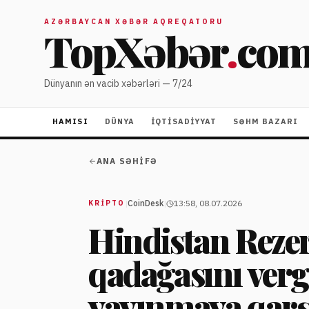
AZƏRBAYCAN XƏBƏR AQREQATORU
TopXəbər
.
co
Dünyanın ən vacib xəbərləri — 7/24
HAMISI
DÜNYA
İQTISADIYYAT
SƏHM BAZARI
ANA SƏHIFƏ
|
CoinDesk
|
13:58, 08.07.2026
KRIPTO
Hindistan Reze
qadağasını ver
yayınmaya qarş