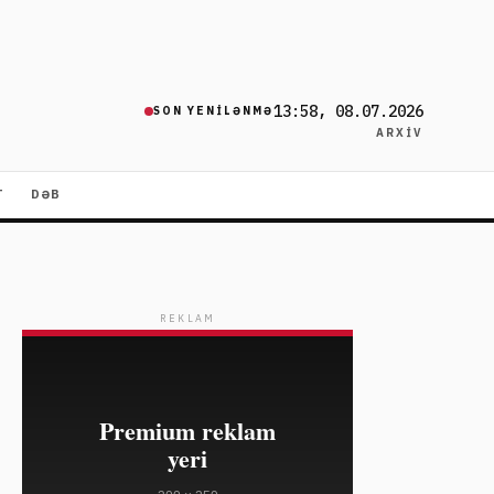
13:58, 08.07.2026
SON YENILƏNMƏ
ARXIV
T
DƏB
REKLAM