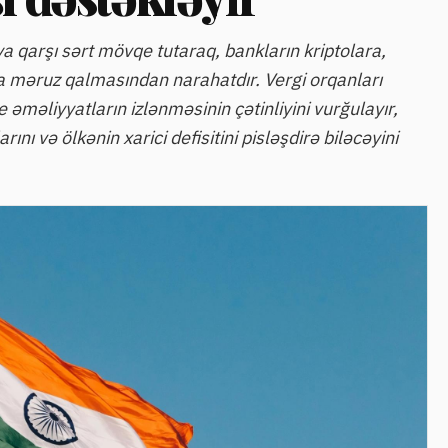
a qarşı sərt mövqe tutaraq, bankların kriptolara,
a məruz qalmasından narahatdır. Vergi orqanları
e əməliyyatların izlənməsinin çətinliyini vurğulayır,
rını və ölkənin xarici defisitini pisləşdirə biləcəyini