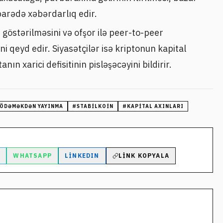
arədə xəbərdarlıq edir.
z göstərilməsini və ofşor ilə peer-to-peer
ni qeyd edir. Siyasətçilər isə kriptonun kapital
anın xarici defisitinin pisləşəcəyini bildirir.
 ÖDƏMƏKDƏN YAYINMA
#
STABILKOIN
#
KAPITAL AXINLARI
M
WHATSAPP
LINKEDIN
LINK KOPYALA