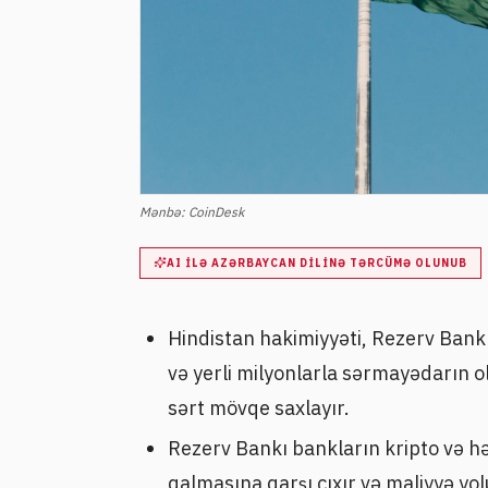
Mənbə:
CoinDesk
AI ILƏ AZƏRBAYCAN DILINƏ TƏRCÜMƏ OLUNUB
Hindistan hakimiyyəti, Rezerv Bankı
və yerli milyonlarla sərmayədarın
sərt mövqe saxlayır.
Rezerv Bankı bankların kripto və hə
qalmasına qarşı çıxır və maliyyə yol