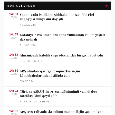
SON XƏBƏRLƏR
14:53
Yaponiyada istilikdən şübhələnilən səbəblə Fici
08/08
rugbyçisi dünyasını dəyişib
AL JAZEERA
14:53
Kataniya hava limanında Etna vulkanının külü uçuşları
08/08
dayandırdı
AL JAZEERA
14:53
Almaniyada katolik və protestantlar birgə ibadət edir
08/08
DEUTSCHE WELLE
14:30
ABŞ alimləri qasırğa proqnozları üçün
08/08
köpəkbalıqlarından istifadə edir
FRANCE 24
14:23
Türkiyə ASEAN-in 59-cu ildönümünü yeni dialoq
08/08
tərəfdaşı kimi qeyd edib
HÜRRIYET DAILY NEWS
14:00
ABŞ Avstraliyada skandium mədəni üçün 400 milyon
08/08