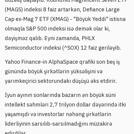
(MAGS) indeksi 8 faiz artarkən, Defiance Large
Cap ex-Mag 7 ETF (XMAG) - "Böyük Yeddi" istisna
olmaqla S&P 500 indeksi isə demək olar ki,
dəyişməz qalıb. Eyni zamanda, PHLX
Semiconductor indeksi (^SOX) 12 faiz geriləyib.
Yahoo Finance-in AlphaSpace qrafiki son beş iş
günündə böyük şirkətlərin yüksəlişini və
yarımkeçirici sektorundakı düşüşü əks etdirir.
İyun ayının sonlarında bazarın ən böyük süni
intellekt səhmləri 2,7 trilyon dollar dəyərində itki
yaşamışdı və investorlar nəhəng şirkətlərin
liderliyinin sarsılıb-sarsılmadığını müzakirə
edirdilər.