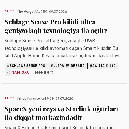
|
|
The Verge
19:59, 09.07.2026
AUTO
Schlage Sense Pro kilidi ultra
genişzolaqlı texnologiya ilə açılır
Schlage Sense Pro, ultra genişzolaqlı (UWB)
texnologiyası ilə kilidi avtomatik açan Smart kiliddir. Bu
kilid Apple Home Key ilə əlçatarsız açılmanı dəstəkləyir
və fiziki açarı tamamilə aradan qaldırır.
#
SCHLAGE SENSE PRO
#
ULTRA-WIDEBAND
#
AĞILLI KILID
TAM OXU →
MƏNBƏ
|
|
Yahoo Finance
19:59, 09.07.2026
AUTO
SpaceX yeni reys və Starlink uğurları
ilə diqqət mərkəzindədir
SpaceX Falcon 9 raketini rekord 36-cı dəfə uçuraraq