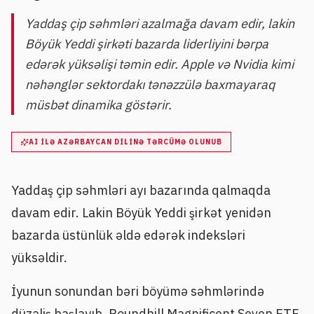
Yaddaş çip səhmləri azalmağa davam edir, lakin
Böyük Yeddi şirkəti bazarda liderliyini bərpa
edərək yüksəlişi təmin edir. Apple və Nvidia kimi
nəhənglər sektordakı tənəzzülə baxmayaraq
müsbət dinamika göstərir.
AI ILƏ AZƏRBAYCAN DILINƏ TƏRCÜMƏ OLUNUB
Yaddaş çip səhmləri ayı bazarında qalmaqda
davam edir. Lakin Böyük Yeddi şirkət yenidən
bazarda üstünlük əldə edərək indeksləri
yüksəldir.
İyunun sonundan bəri böyümə səhmlərində
düzəliş başlayıb. Roundhill Magnificent Seven ETF