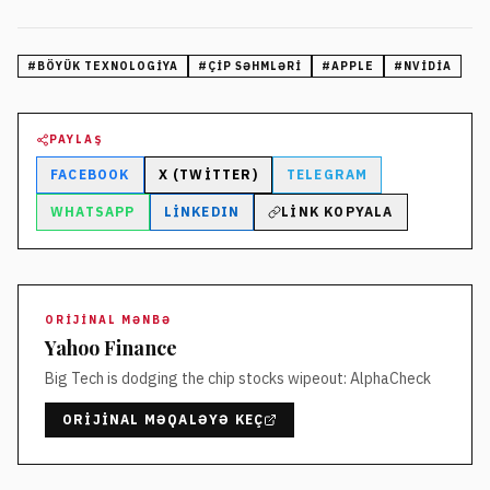
#
BÖYÜK TEXNOLOGIYA
#
ÇIP SƏHMLƏRI
#
APPLE
#
NVIDIA
PAYLAŞ
FACEBOOK
X (TWITTER)
TELEGRAM
WHATSAPP
LINKEDIN
LINK KOPYALA
ORIJINAL MƏNBƏ
Yahoo Finance
Big Tech is dodging the chip stocks wipeout: AlphaCheck
ORIJINAL MƏQALƏYƏ KEÇ