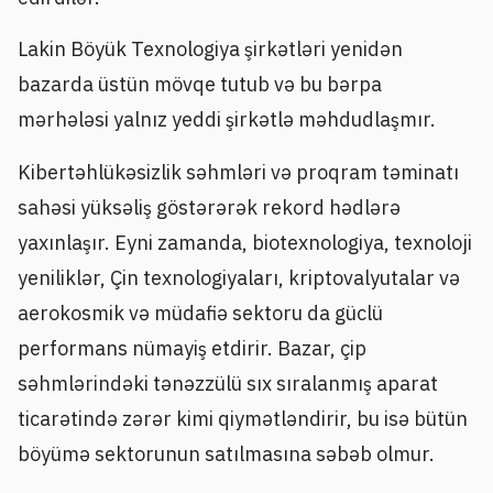
Lakin Böyük Texnologiya şirkətləri yenidən
bazarda üstün mövqe tutub və bu bərpa
mərhələsi yalnız yeddi şirkətlə məhdudlaşmır.
Kibertəhlükəsizlik səhmləri və proqram təminatı
sahəsi yüksəliş göstərərək rekord hədlərə
yaxınlaşır. Eyni zamanda, biotexnologiya, texnoloji
yeniliklər, Çin texnologiyaları, kriptovalyutalar və
aerokosmik və müdafiə sektoru da güclü
performans nümayiş etdirir. Bazar, çip
səhmlərindəki tənəzzülü sıx sıralanmış aparat
ticarətində zərər kimi qiymətləndirir, bu isə bütün
böyümə sektorunun satılmasına səbəb olmur.