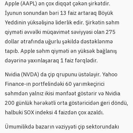
Apple (AAPL) ən çox diqqət çəkən şirkətdir.
İyunun sonundan bəri 13 faiz artaraq Böyük
Yeddinin yüksəlişinə liderlik edir. Şirkətin səhm
qiyməti əvvəlki müqavimət səviyyəsi olan 275
dollar ətrafında uğurlu şəkildə dəstəklənmə
tapıb. Apple səhm qiyməti ən yüksək bağlanış
dəyərinə yaxınlaşaraq 1 faiz fərqlədir.
Nvidia (NVDA) da çip qrupunu üstələyir. Yahoo
Finance-ın portfelindəki 60 yarımkeçirici
səhmdən yalnız ikisi mənfəət göstərir və Nvidia
200 günlük hərəkətli orta göstəricidən geri döndü,
halbuki SOX indeksi 4 faizdən çox azaldı.
Ümumilikdə bazarın vəziyyəti çip sektorundakı