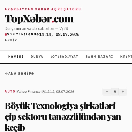
AZƏRBAYCAN XƏBƏR AQREQATORU
TopXəbər
.
com
Dünyanın ən vacib xəbərləri — 7/24
14:14, 08.07.2026
SON YENILƏNMƏ
ARXIV
HAMISI
DÜNYA
İQTISADIYYAT
SƏHM BAZARI
KRIP
ANA SƏHIFƏ
|
Yahoo Finance
|
14:14, 08.07.2026
A
AUTO
Böyük Texnologiya şirkətləri
çip sektoru tənəzzülündən yan
keçib