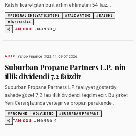
Kalshi ticarətçiləri bu il artım ehtimalını 54 faiz
səviyyəsində qiymətləndirir, 2028-ci il üçün isə bu rəqəm
#
FEDERAL EHTIYAT SISTEMI
#
FAIZ ARTIMI
#
KALSHI
80 faizə çatır.
#
INFLYASIYA
TAM OXU →
MƏNBƏ
|
|
Yahoo Finance
22:44, 09.07.2026
AUTO
Suburban Propane Partners L.P.-nin
illik dividendi 7,2 faizdir
Suburban Propane Partners L.P. fəaliyyət göstərdiyi
sahədə gözəl 7,2 faiz illik dividendi təqdim edir. Bu şirkət
Yeni Cersi ştatında yerləşir və propan pərakəndə
satışında uzunmüddətli təcrübəyə malikdir.
#
PROPANE
#
DIVIDEND
#
SUBURBAN PROPANE
TAM OXU →
MƏNBƏ