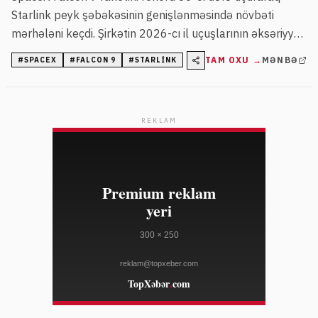
Starlink peyk şəbəkəsinin genişlənməsində növbəti
mərhələni keçdi. Şirkətin 2026-cı il uçuşlarının əksəriyyəti
Starlink peyklərinin yerləşdirilməsinə yönəlib.
TAM OXU →
MƏNBƏ
#
SPACEX
#
FALCON 9
#
STARLINK
REKLAM