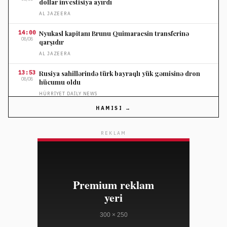
dollar investisiya ayırdı
AL JAZEERA
14:00
Nyukasl kapitanı Brunu Quimaraesin transferinə
08/08
qarşıdır
AL JAZEERA
13:53
Rusiya sahillərində türk bayraqlı yük gəmisinə dron
08/08
hücumu oldu
HÜRRIYET DAILY NEWS
HAMISI →
13:53
Türkiyə hava mühərriki proqramlarının inkişafını
08/08
sürətləndirir
REKLAM
HÜRRIYET DAILY NEWS
13:31
Türkiyə Yunanıstanın Egey turizm planını qanuni
08/08
saymır
HÜRRIYET DAILY NEWS
13:31
Avstriyalı wingsuitçü Kapadokyada isti hava şarları
08/08
arasında sürətlə uçdu
HÜRRIYET DAILY NEWS