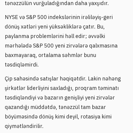
tənəzzülün vurğuladığından daha yaxşıdır.
NYSE və S&P 500 indekslərinin irəliləyiş-geri
dönüş xətləri yeni yüksəkliklərə çatır. Bu,
paylanma problemlərini həll edir; əvvəlki
mərhələdə S&P 500 yeni zirvələrə qalxmasına
baxmayaraq, ortalama səhmlər bunu
təsdiqləmirdi.
Çip sahəsində satışlar həqiqətdir. Lakin nəhəng
şirkətlər liderliyini saxladığı, proqram təminatı
təsdiqləndiyi və bazarın genişliyi yeni zirvələr
qazandığı müddətdə, tənəzzül tam bazar
böyüməsində dönüş kimi deyil, rotasiya kimi
qiymətləndirilir.