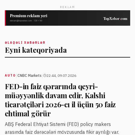
REKLAM
ƏLAQƏLI XƏBƏRLƏR
Eyni kateqoriyada
|
|
CNBC Markets
22:44, 09.07.2026
AUTO
FED-in faiz qərarında qeyri-
müəyyənlik davam edir, Kalshi
ticarətçiləri 2026-cı il üçün 50 faiz
ehtimal görür
ABŞ Federal Ehtiyat Sistemi (FED) policy makers
arasında faiz dərəcələri mövzusunda fikir ayrılığı var.