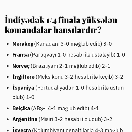
İndiyədək 1/4 finala yüksələn
komandalar hansılardır?
Mərakeş
(Kanadanı 3-0 məğlub edib) 3-0
Fransa
(Paraqvayı 1-0 hesabı ilə üstələyib) 1-0
Norveç
(Braziliyanı 2-1 məğlub edib) 2-1
İngiltərə
(Meksikonu 3-2 hesabı ilə keçib) 3-2
İspaniya
(Portuqaliyadan 1-0 hesabı ilə üstün
olub) 1-0
Belçika
(ABŞ-ı 4-1 məğlub edib) 4-1
Argentina
(Misiri 3-2 hesabı ilə udub) 3-2
İsveçrə
(Kolumbiyanı penaltilərlə 4-3 məğlub