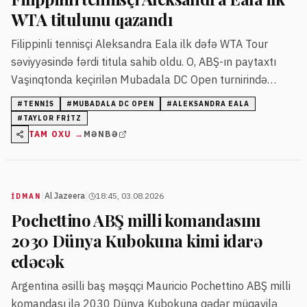
WTA titulunu qazandı
Filippinli tennisçi Aleksandra Eala ilk dəfə WTA Tour
səviyyəsində fərdi titula sahib oldu. O, ABŞ-ın paytaxtı
Vaşinqtonda keçirilən Mubadala DC Open turnirində
dünya üçüncüsü Cessika Pegulanı məğlub etdi.
#
TENNIS
#
MUBADALA DC OPEN
#
ALEKSANDRA EALA
#
TAYLOR FRITZ
TAM OXU →
MƏNBƏ
|
|
Al Jazeera
18:45, 03.08.2026
İDMAN
Pochettino ABŞ milli komandasını
2030 Dünya Kubokuna kimi idarə
edəcək
Argentina əsilli baş məşqçi Mauricio Pochettino ABŞ milli
komandası ilə 2030 Dünya Kubokuna qədər müqavilə