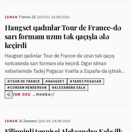
|
|
France 24
10:50, 04.08.2026
İDMAN
Haugset qadınlar Tour de France-də
sarı formanı uzun tək qaçışla ələ
keçirdi
Haugset qadınlar Tour de France-də uzun tək qaçış
nəticəsində sarı formanı ələ keçirdi. Digər idman
xəbərlərində Tadej Pogacar Vuelta a España-da iştirak
edəcək, Vozinha Çilidə qəhrəman kimi qarşılanıb, Cordan
#
TOUR DE FRANCE
#
HAUGSET
#
TADEJ POGACAR
Henderson "Chelsea" ilə müqavilə imzalayıb; Tomas
#
CORDAN HENDERSON
#
ALEXANDRA EALA
Ramos 2025-ci ildə klubunu dəyişəcək və Alexandra
TAM OXU →
MƏNBƏ
Eala WTA turunda ilk titulunu qazanıb.
|
|
Al Jazeera
02:49, 04.08.2026
İDMAN
Filippinli tennisçi Aleksandra Eala ilk