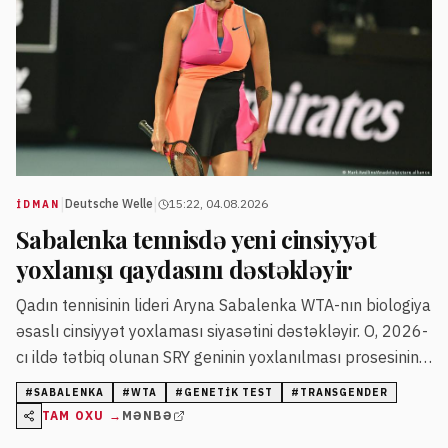
|
|
Deutsche Welle
15:22, 04.08.2026
İDMAN
Sabalenka tennisdə yeni cinsiyyət
yoxlanışı qaydasını dəstəkləyir
Qadın tennisinin lideri Aryna Sabalenka WTA-nın biologiya
əsaslı cinsiyyət yoxlaması siyasətini dəstəkləyir. O, 2026-
cı ildə tətbiq olunan SRY geninin yoxlanılması prosesinin
ədalətli olduğunu bildirib.
#
SABALENKA
#
WTA
#
GENETIK TEST
#
TRANSGENDER
TAM OXU →
MƏNBƏ