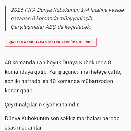
2026 FIFA Dünya Kubokunun 1/4 finalına vəsiqə
qazanan 8 komanda müəyyənləşib.
Qarşılaşmalar ABŞ-da keçiriləcək.
AI ILƏ AZƏRBAYCAN DILINƏ TƏRCÜMƏ OLUNUB
48 komandalı ən böyük Dünya Kubokunda 8
komandaya qalıb. Yarış üçüncü mərhələyə çatıb,
son iki həftədə isə 40 komanda mübarizədən
kənar qalıb.
Çeyrfinalçıların siyahısı tamdır.
Dünya Kubokunun son səkkiz mərhələsi barədə
əsas məqamlar: