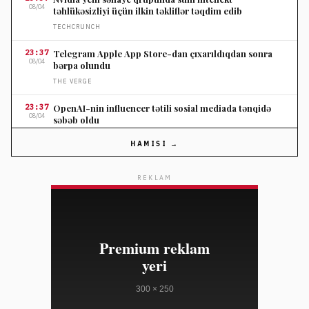
08/04
təhlükəsizliyi üçün ilkin təkliflər təqdim edib
TECHCRUNCH
23:37
Telegram Apple App Store-dan çıxarıldıqdan sonra
08/04
bərpa olundu
THE VERGE
23:37
OpenAI-nin influencer tətili sosial mediada tənqidə
08/04
səbəb oldu
THE VERGE
HAMISI →
23:37
Nordstromun ildönümü satışında seçilmiş cins
08/04
şalvarlara endirim
REKLAM
ELLE
23:10
Salvatore Ferragamo səhm qiyməti Amerika satışları
08/04
zəifliyinə görə dəyər itirib
WWD
23:10
Marko Rubio Hörmüz Boğazında Gömrük Sazişi üzrə
08/04
irəliləyişdən xəbər verib
WWD