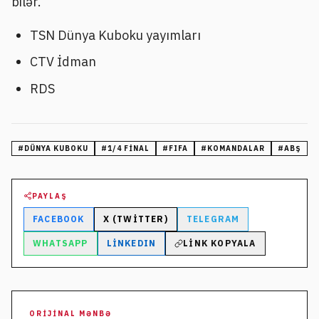
bilər.
TSN Dünya Kuboku yayımları
CTV İdman
RDS
#
DÜNYA KUBOKU
#
1/4 FINAL
#
FIFA
#
KOMANDALAR
#
ABŞ
PAYLAŞ
FACEBOOK
X (TWITTER)
TELEGRAM
WHATSAPP
LINKEDIN
LINK KOPYALA
ORIJINAL MƏNBƏ