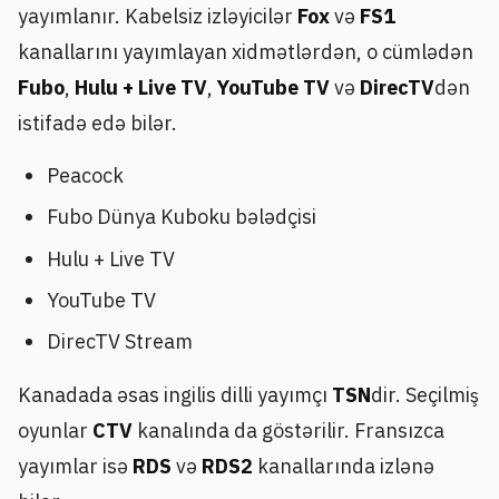
yayımlanır. Kabelsiz izləyicilər
Fox
və
FS1
kanallarını yayımlayan xidmətlərdən, o cümlədən
Fubo
,
Hulu + Live TV
,
YouTube TV
və
DirecTV
dən
istifadə edə bilər.
Peacock
Fubo Dünya Kuboku bələdçisi
Hulu + Live TV
YouTube TV
DirecTV Stream
Kanadada əsas ingilis dilli yayımçı
TSN
dir. Seçilmiş
oyunlar
CTV
kanalında da göstərilir. Fransızca
yayımlar isə
RDS
və
RDS2
kanallarında izlənə