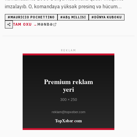
imzalayıb. O, komandaya yüksək presinq və hücum
futbolu prinsipləri ilə rəhbərlik edir.
#
MAURICIO POCHETTINO
#
ABŞ MILLISI
#
DÜNYA KUBOKU
TAM OXU →
MƏNBƏ
REKLAM