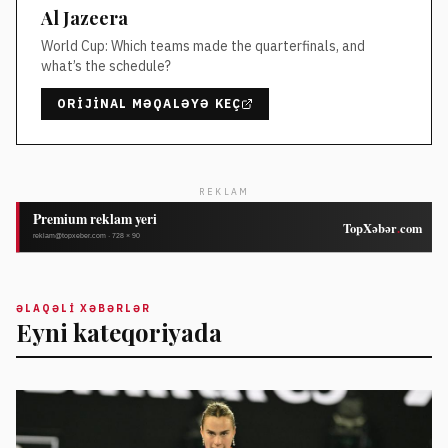
Al Jazeera
World Cup: Which teams made the quarterfinals, and
what’s the schedule?
ORIJINAL MƏQALƏYƏ KEÇ
REKLAM
ƏLAQƏLI XƏBƏRLƏR
Eyni kateqoriyada