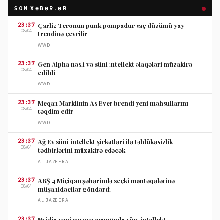
SON XƏBƏRLƏR
23:37
Çarliz Teronun punk pompadur saç düzümü yay
08/04
trendinə çevrilir
WWD
23:37
Gen Alpha nəsli və süni intellekt əlaqələri müzakirə
08/04
edildi
WWD
23:37
Meqan Marklinin As Ever brendi yeni məhsullarını
08/04
təqdim edir
WWD
23:37
Ağ Ev süni intellekt şirkətləri ilə təhlükəsizlik
08/04
tədbirlərini müzakirə edəcək
AL JAZEERA
23:37
ABŞ 4 Miçiqan şəhərində seçki məntəqələrinə
08/04
müşahidəçilər göndərdi
AL JAZEERA
23:37
Nvidia yeni sənaye qrupunda süni intellekt