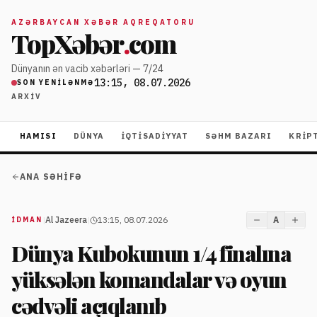
AZƏRBAYCAN XƏBƏR AQREQATORU
TopXəbər
.
com
Dünyanın ən vacib xəbərləri — 7/24
13:15, 08.07.2026
SON YENILƏNMƏ
ARXIV
HAMISI
DÜNYA
İQTISADIYYAT
SƏHM BAZARI
KRIP
ANA SƏHIFƏ
|
Al Jazeera
|
13:15, 08.07.2026
A
İDMAN
Dünya Kubokunun 1/4 finalına
yüksələn komandalar və oyun
cədvəli açıqlanıb