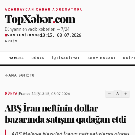
AZƏRBAYCAN XƏBƏR AQREQATORU
TopXəbər
.
com
Dünyanın ən vacib xəbərləri — 7/24
13:15, 08.07.2026
SON YENILƏNMƏ
ARXIV
HAMISI
DÜNYA
İQTISADIYYAT
SƏHM BAZARI
KRIP
ANA SƏHIFƏ
|
France 24
|
13:15, 08.07.2026
A
DÜNYA
ABŞ İran neftinin dollar
bazarında satışını qadağan etdi
ABŞ Maliyyə Nazirliyi İranın neft satışlarını qlobal