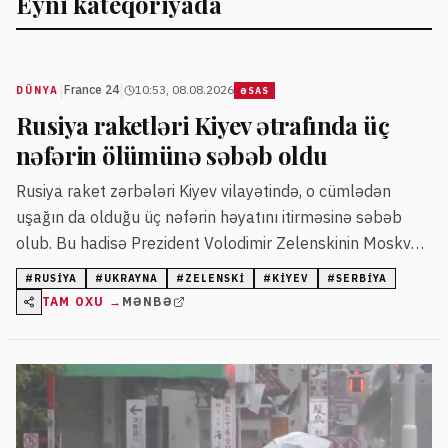
Eyni kateqoriyada
|
|
France 24
10:53, 08.08.2026
DÜNYA
ƏSAS
Rusiya raketləri Kiyev ətrafında üç
nəfərin ölümünə səbəb oldu
Rusiya raket zərbələri Kiyev vilayətində, o cümlədən
uşağın da olduğu üç nəfərin həyatını itirməsinə səbəb
olub. Bu hadisə Prezident Volodimir Zelenskinin Moskva
ilə yaxın əlaqələri olan Serbiyaya rəsmi səfərindən sonra
#
RUSIYA
#
UKRAYNA
#
ZELENSKI
#
KIYEV
#
SERBIYA
baş verib.
TAM OXU →
MƏNBƏ