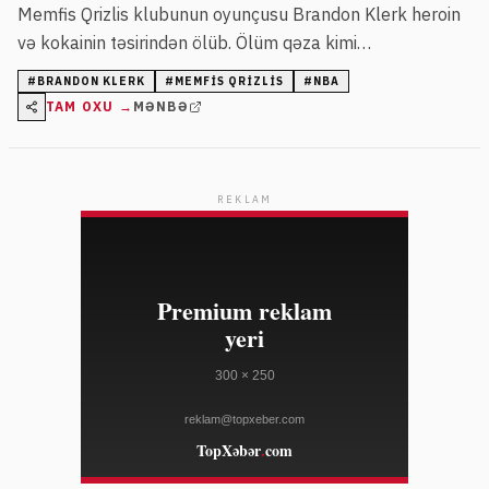
Memfis Qrizlis klubunun oyunçusu Brandon Klerk heroin
və kokainin təsirindən ölüb. Ölüm qəza kimi
qiymətləndirilib, dərmanların təsiri mühüm rol oynayıb.
#
BRANDON KLERK
#
MEMFIS QRIZLIS
#
NBA
TAM OXU →
MƏNBƏ
REKLAM