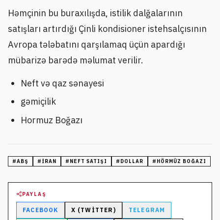
Həmçinin bu buraxılışda, istilik dalğalarının
satışları artırdığı Çinli kondisioner istehsalçısının
Avropa tələbatını qarşılamaq üçün apardığı
mübarizə barədə məlumat verilir.
Neft və qaz sənayesi
gəmiçilik
Hormuz Boğazı
#
ABŞ
#
İRAN
#
NEFT SATIŞI
#
DOLLAR
#
HÖRMÜZ BOĞAZI
PAYLAŞ
FACEBOOK
X (TWITTER)
TELEGRAM