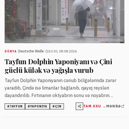
|
|
Deutsche Welle
10:30, 08.08.2026
DÜNYA
Tayfun Dolphin Yaponiyanı və Çini
güclü külək və yağışla vurub
Tayfun Dolphin Yaponiyanın cənub bölgələrində zərər
yaradıb, Çində isə limanlar bağlanıb, qayıq reysləri
dayandırılıb. Fırtınanın oktyabrın sonu və noyabrın
əvvəlində Çin sahillərinə çatması gözlənilir.
TAM OXU →
MƏNBƏ
#
TAYFUN
#
YAPONIYA
#
ÇIN