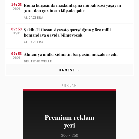
10:23
Roma küçəsində məskunlaşma mübahisəsi yaşayan
08/08
300-dən çox insan küçədə qalır
AL JAZEERA
09:53
Şakib Əl Hasan siyasətə qarışdığına görə milli
08/08
komandaya qayıda bilməyəcək
AL JAZEERA
09:53
Almaniya mülki xidmətin bərpasını müzakirə edir
08/08
DEUTSCHE WELLE
HAMISI →
09:23
Yabanı yanğın tüstüsünün sağlamlığa təsiri ölüm
08/08
hallarını artırır
REKLAM
THE GUARDIAN
09:23
FIFA prezidenti İnfantino Kolumbiyada prezident
08/08
andiçmə mərasimində dəstək aldı
AL JAZEERA
08:54
Rusiya Kiyev ətrafında hücumlarla üç nəfərin ölümünə
08/08
səbəb olub
AL JAZEERA