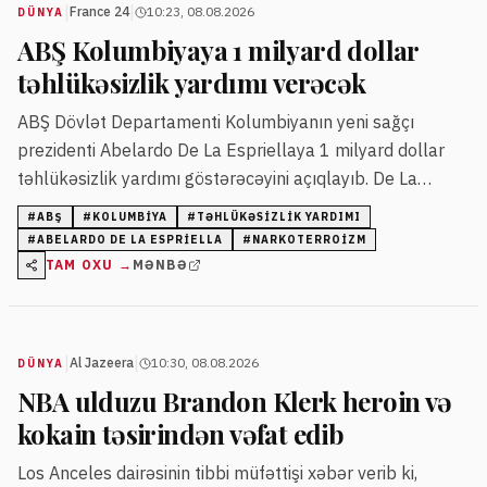
|
|
France 24
10:23, 08.08.2026
DÜNYA
ABŞ Kolumbiyaya 1 milyard dollar
təhlükəsizlik yardımı verəcək
ABŞ Dövlət Departamenti Kolumbiyanın yeni sağçı
prezidenti Abelardo De La Espriellaya 1 milyard dollar
təhlükəsizlik yardımı göstərəcəyini açıqlayıb. De La
Espriella qoşunlara narkoterrorizmlə mübarizədə dəstək
#
ABŞ
#
KOLUMBIYA
#
TƏHLÜKƏSIZLIK YARDIMI
verəcəyini bildirib.
#
ABELARDO DE LA ESPRIELLA
#
NARKOTERROIZM
TAM OXU →
MƏNBƏ
|
|
Al Jazeera
10:30, 08.08.2026
DÜNYA
NBA ulduzu Brandon Klerk heroin və
kokain təsirindən vəfat edib
Los Anceles dairəsinin tibbi müfəttişi xəbər verib ki,