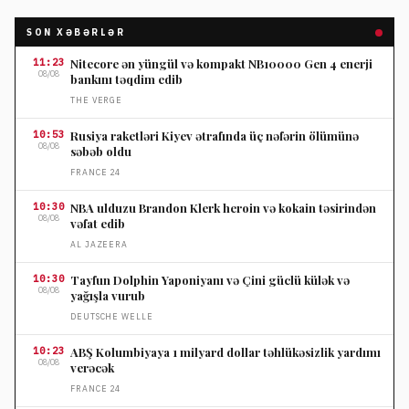
SON XƏBƏRLƏR
11:23
Nitecore ən yüngül və kompakt NB10000 Gen 4 enerji
08/08
bankını təqdim edib
THE VERGE
10:53
Rusiya raketləri Kiyev ətrafında üç nəfərin ölümünə
08/08
səbəb oldu
FRANCE 24
10:30
NBA ulduzu Brandon Klerk heroin və kokain təsirindən
08/08
vəfat edib
AL JAZEERA
10:30
Tayfun Dolphin Yaponiyanı və Çini güclü külək və
08/08
yağışla vurub
DEUTSCHE WELLE
10:23
ABŞ Kolumbiyaya 1 milyard dollar təhlükəsizlik yardımı
08/08
verəcək
FRANCE 24