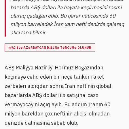
bazarda ABŞ dolları ilə həyata keçirməsini rəsmi
olaraq qadağan edib. Bu qərar nəticəsində 60
milyon barrelədək İran xam nefti dənizdə qalaraq
alıcı tapa bilmir.
AI ILƏ AZƏRBAYCAN DILINƏ TƏRCÜMƏ OLUNUB
ABŞ Maliyyə Nazirliyi Hormuz Boğazından
keçməyə cəhd edən bir neçə tanker raket
zərbələri aldıqdan sonra İran neftinin qlobal
bazarlarda ABŞ dolları ilə satışına icazə
verməyəcəyini açıqlayıb. Bu addım İranın 60
milyon bareldən çox neftinin alıcısı olmadan
dənizdə qalmasına səbəb olub.