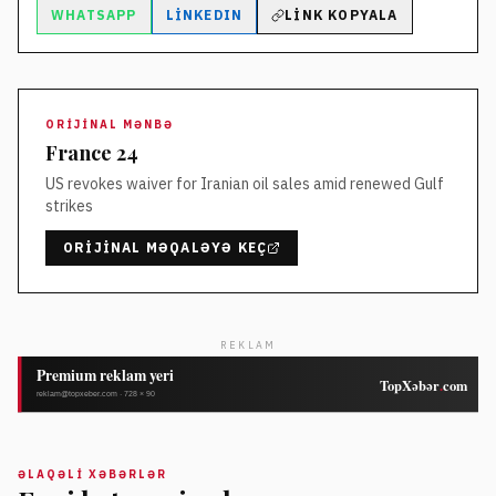
WHATSAPP
LINKEDIN
LINK KOPYALA
ORIJINAL MƏNBƏ
France 24
US revokes waiver for Iranian oil sales amid renewed Gulf
strikes
ORIJINAL MƏQALƏYƏ KEÇ
REKLAM
ƏLAQƏLI XƏBƏRLƏR