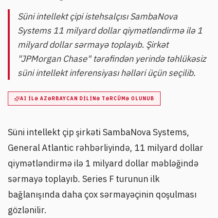
Süni intellekt çipi istehsalçısı SambaNova
Systems 11 milyard dollar qiymətləndirmə ilə 1
milyard dollar sərmayə toplayıb. Şirkət
"JPMorgan Chase" tərəfindən yerində təhlükəsiz
süni intellekt inferensiyası həlləri üçün seçilib.
AI ILƏ AZƏRBAYCAN DILINƏ TƏRCÜMƏ OLUNUB
Süni intellekt çip şirkəti SambaNova Systems,
General Atlantic rəhbərliyində, 11 milyard dollar
qiymətləndirmə ilə 1 milyard dollar məbləğində
sərmayə toplayıb. Series F turunun ilk
bağlanışında daha çox sərmayəçinin qoşulması
gözlənilir.