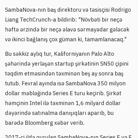
SambaNova-nın baş direktoru və təsisçisi Rodrigo
Liang TechCrunch-a bildirib: "Növbəti bir neçə
həftə ərzində bir neçə əlavə sərmayədar gələcək
və ikinci bağlanış çox güman ki, tamamlanacaq."
Bu səkkiz aylıq tur, Kaliforniyanın Palo Alto
şəhərində yerləşən startup şirkətinin SN50 çipini
təqdim etməsindən təxminən beş ay sonra baş
tutub. Fevral ayında isə SambaNova 350 milyon
dollar məbləğində Series E turu keçirib. Şirkət
həmçinin Intel ilə təxminən 1,6 milyard dollar
dəyərində satınalma danışıqları aparıb, bu
barədə Bloomberg xəbər verib.
2017-ci ildə qurulan SambaNova-nın Series E və F