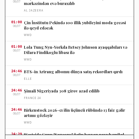
08/07
mərkəzindən evə buraxılıb
AL JAZEERA
01:00
Çin İnstitutu Pekində 100 illik yubileyini moda gecəsi
08/07
ilə qeyd edəcək
WWD
01:00
Lola Tung Nyu-Yorkda Betsey Johnson ayaqqabıları və
08/07
Dilara Findikoglu libası ilə
WWD
24:46
BTS-in Arirang albomu dünya satış rekordları qırdı
08/07
ELLE
24:46
Şimali Nigeriyada 308 girov azad edilib
08/07
FRANCE 24
24:46
Birkenstock 2026-cı ilin üçüncü rübündə 13 faiz gəlir
08/07
artımı gözləyir
WWD
24:29
Westside Gunn "Saucony" üçün heyvan naxışlı unikal
08/07