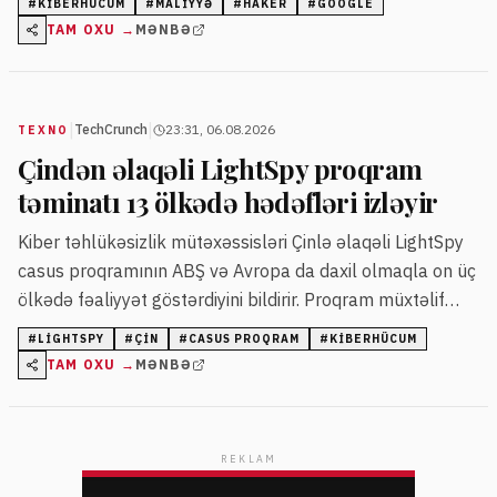
#
KIBERHÜCUM
#
MALIYYƏ
#
HAKER
#
GOOGLE
onların giriş məlumatlarını ələ keçirməyə və pul tələb
TAM OXU →
MƏNBƏ
etməyə çalışırlar.
|
|
TechCrunch
23:31, 06.08.2026
TEXNO
Çindən əlaqəli LightSpy proqram
təminatı 13 ölkədə hədəfləri izləyir
Kiber təhlükəsizlik mütəxəssisləri Çinlə əlaqəli LightSpy
casus proqramının ABŞ və Avropa da daxil olmaqla on üç
ölkədə fəaliyyət göstərdiyini bildirir. Proqram müxtəlif
cihazlara hücum edə və məlumatları oğurlaya bilir.
#
LIGHTSPY
#
ÇIN
#
CASUS PROQRAM
#
KIBERHÜCUM
TAM OXU →
MƏNBƏ
REKLAM