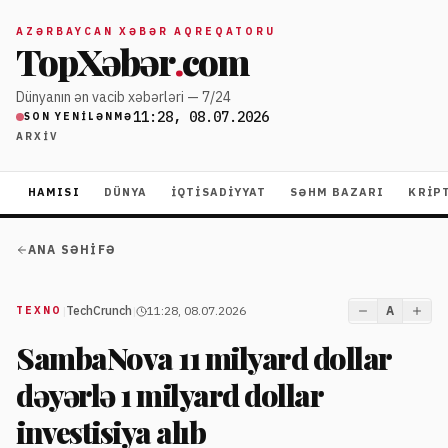
AZƏRBAYCAN XƏBƏR AQREQATORU
TopXəbər
.
com
Dünyanın ən vacib xəbərləri — 7/24
11:28, 08.07.2026
SON YENILƏNMƏ
ARXIV
HAMISI
DÜNYA
İQTISADIYYAT
SƏHM BAZARI
KRIP
ANA SƏHIFƏ
|
TechCrunch
|
11:28, 08.07.2026
A
TEXNO
SambaNova 11 milyard dollar
dəyərlə 1 milyard dollar
investisiya alıb