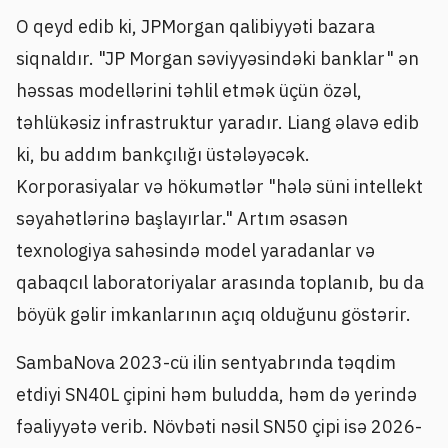
O qeyd edib ki, JPMorgan qalibiyyəti bazara
siqnaldır. "JP Morgan səviyyəsindəki banklar" ən
həssas modellərini təhlil etmək üçün özəl,
təhlükəsiz infrastruktur yaradır. Liang əlavə edib
ki, bu addım bankçılığı üstələyəcək.
Korporasiyalar və hökumətlər "hələ süni intellekt
səyahətlərinə başlayırlar." Artım əsasən
texnologiya sahəsində model yaradanlar və
qabaqcıl laboratoriyalar arasında toplanıb, bu da
böyük gəlir imkanlarının açıq olduğunu göstərir.
SambaNova 2023-cü ilin sentyabrında təqdim
etdiyi SN40L çipini həm buludda, həm də yerində
fəaliyyətə verib. Növbəti nəsil SN50 çipi isə 2026-