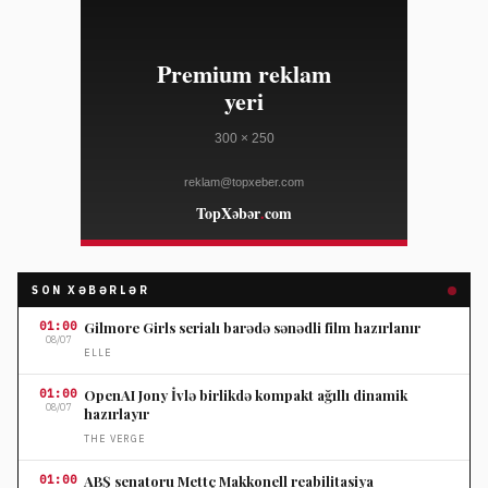
SON XƏBƏRLƏR
01:00
Gilmore Girls serialı barədə sənədli film hazırlanır
08/07
ELLE
01:00
OpenAI Jony İvlə birlikdə kompakt ağıllı dinamik
08/07
hazırlayır
THE VERGE
01:00
ABŞ senatoru Mettç Makkonell reabilitasiya