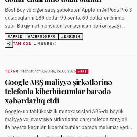
Best Buy və digər satış şəbəkələri Apple-ın AirPods Pro 3
qulaqlıqlarını 189 dollar 99 sentə, 60 dollar endirimlə
satır. Bu qiymət məhsulun iyun ayından bəri ən aşağı
qiymətidir.
#
APPLE
#
AIRPODS PRO
#
ENDIRIM
TAM OXU →
MƏNBƏ
|
|
TechCrunch
23:46, 06.08.2026
TEXNO
ƏSAS
Google ABŞ maliyyə şirkətlərinə
telefonla kiberhücumlar barədə
xəbərdarlıq etdi
Google-un təhlükəsizlik mütəxəssisləri ABŞ-da böyük
maliyyə və investisiya şirkətlərinə qarşı telefon zəngləri
ilə həyata keçirilən kiberhücumlar barədə məlumat verib.
Hakerlər qurbanların şəxsi telefonlarına zəng edərək