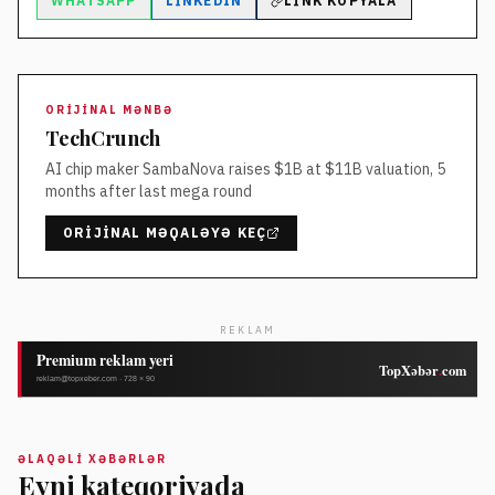
WHATSAPP
LINKEDIN
LINK KOPYALA
ORIJINAL MƏNBƏ
TechCrunch
AI chip maker SambaNova raises $1B at $11B valuation, 5
months after last mega round
ORIJINAL MƏQALƏYƏ KEÇ
REKLAM
ƏLAQƏLI XƏBƏRLƏR
Eyni kateqoriyada