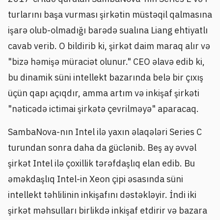
turlarını başa vurması şirkətin müstəqil qalmasına
işarə olub-olmadığı barədə sualına Liang ehtiyatlı
cavab verib. O bildirib ki, şirkət daim maraq alır və
"bizə həmişə müraciət olunur." CEO əlavə edib ki,
bu dinamik süni intellekt bazarında belə bir çıxış
üçün qapı açıqdır, amma artım və inkişaf şirkəti
"nəticədə ictimai şirkətə çevrilməyə" aparacaq.
SambaNova-nın Intel ilə yaxın əlaqələri Series C
turundan sonra daha da güclənib. Beş ay əvvəl
şirkət Intel ilə çoxillik tərəfdaşlıq elan edib. Bu
əməkdaşlıq Intel-in Xeon çipi əsasında süni
intellekt təhlilinin inkişafını dəstəkləyir. İndi iki
şirkət məhsulları birlikdə inkişaf etdirir və bazara