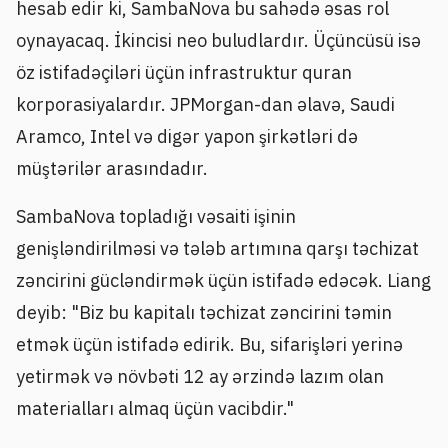
hesab edir ki, SambaNova bu sahədə əsas rol
oynayacaq. İkincisi neo buludlardır. Üçüncüsü isə
öz istifadəçiləri üçün infrastruktur quran
korporasiyalardır. JPMorgan-dan əlavə, Saudi
Aramco, Intel və digər yapon şirkətləri də
müştərilər arasındadır.
SambaNova topladığı vəsaiti işinin
genişləndirilməsi və tələb artımına qarşı təchizat
zəncirini gücləndirmək üçün istifadə edəcək. Liang
deyib: "Biz bu kapitalı təchizat zəncirini təmin
etmək üçün istifadə edirik. Bu, sifarişləri yerinə
yetirmək və növbəti 12 ay ərzində lazım olan
materialları almaq üçün vacibdir."