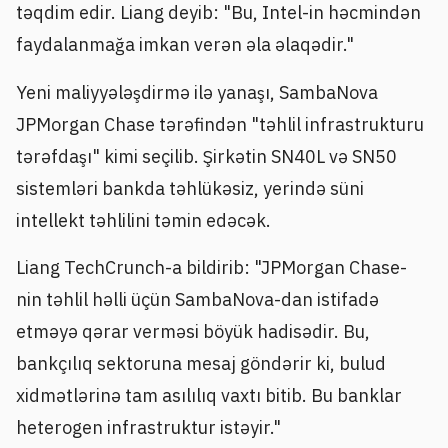
təqdim edir. Liang deyib: "Bu, Intel-in həcmindən
faydalanmağa imkan verən əla əlaqədir."
Yeni maliyyələşdirmə ilə yanaşı, SambaNova
JPMorgan Chase tərəfindən "təhlil infrastrukturu
tərəfdaşı" kimi seçilib. Şirkətin SN40L və SN50
sistemləri bankda təhlükəsiz, yerində süni
intellekt təhlilini təmin edəcək.
Liang TechCrunch-a bildirib: "JPMorgan Chase-
nin təhlil həlli üçün SambaNova-dan istifadə
etməyə qərar verməsi böyük hadisədir. Bu,
bankçılıq sektoruna mesaj göndərir ki, bulud
xidmətlərinə tam asılılıq vaxtı bitib. Bu banklar
heterogen infrastruktur istəyir."