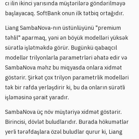
cı ilin ikinci yarısında müştərilərə göndərilməyə
başlayacaq. SoftBank onun ilk tətbiq ortağıdır.
Liang SambaNova-nın üstünlüyünü "premium
təhlil" aparmaq, yəni ən böyük modelləri yüksək
sürətlə işlətməkdə görür. Bugünkü qabaqcıl
modellər trilyonlarla parametrləri əhatə edir və
SambaNova məhz bu miqyasda onlara xidmət
göstərir. Şirkət çox trilyon parametrlik modelləri
tək bir rafda yerləşdirir ki, bu da onların sürətli
işləməsinə şərait yaradır.
SambaNova üç növ müştəriyə xidmət göstərir.
Birincisi, dövlət buludlarıdır. Burada hökumətlər
yerli tərəfdaşlara özəl buludlar qurur ki, Liang