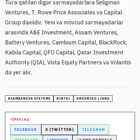
Tura qatılan digər sərmayədarlara Seligman
Ventures, T. Rowe Price Associates və Capital
Group daxildir. Yeni və mövcud sərmayədarlar
arasında A&E Investment, Assam Ventures,
Battery Ventures, Cambium Capital, BlackRock,
Kabila Capital, QFO Capital, Qatar Investment
Authority (QIA), Vista Equity Partners və Volantis
də yer alır.
#
SAMBANOVA SYSTEMS
#
INTEL
#
RODRIGO LIANG
PAYLAŞ
FACEBOOK
X (TWITTER)
TELEGRAM