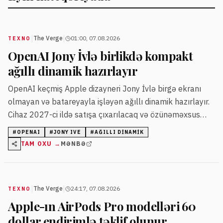
|
|
The Verge
01:00, 07.08.2026
TEXNO
OpenAI Jony İvlə birlikdə kompakt
ağıllı dinamik hazırlayır
OpenAI keçmiş Apple dizayneri Jony İvlə birgə ekranı
olmayan və batareyayla işləyən ağıllı dinamik hazırlayır.
Cihaz 2027-ci ildə satışa çıxarılacaq və özünəməxsus
dizaynla hərəkətli hissələrə malik olacaq.
#
OPENAI
#
JONY IVE
#
AĞILLI DINAMIK
TAM OXU →
MƏNBƏ
|
|
The Verge
24:17, 07.08.2026
TEXNO
Apple-ın AirPods Pro modelləri 60
dollar endirimlə təklif olunur