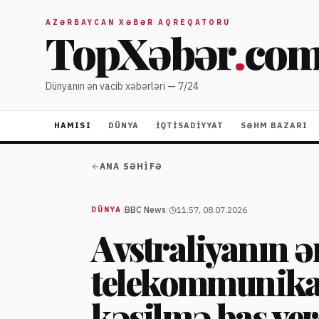
AZƏRBAYCAN XƏBƏR AQREQATORU
TopXəbər
.
co
Dünyanın ən vacib xəbərləri — 7/24
HAMISI
DÜNYA
İQTISADIYYAT
SƏHM BAZARI
ANA SƏHIFƏ
|
BBC News
|
11:57, 08.07.2026
DÜNYA
Avstraliyanın 
telekommunikas
kəsilmə baş ver