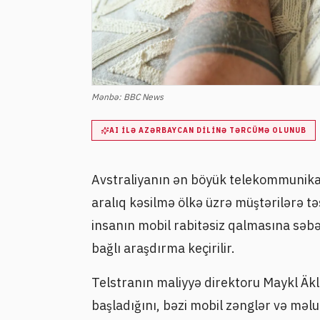
Mənbə:
BBC News
AI ILƏ AZƏRBAYCAN DILINƏ TƏRCÜMƏ OLUNUB
Avstraliyanın ən böyük telekommunikas
aralıq kəsilmə ölkə üzrə müştərilərə təs
insanın mobil rabitəsiz qalmasına səbə
bağlı araşdırma keçirilir.
Telstranın maliyyə direktoru Maykl Äkl
başladığını, bəzi mobil zənglər və məlu