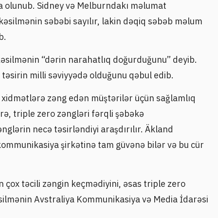
rpa olunub. Sidney və Melburndakı məlumat
 kəsilmənin səbəbi sayılır, lakin dəqiq səbəb məlum
b.
 kəsilmənin “dərin narahatlıq doğurduğunu” deyib.
 təsirin milli səviyyədə olduğunu qəbul edib.
li xidmətlərə zəng edən müştərilər üçün sağlamlıq
rə, triple zero zəngləri fərqli şəbəkə
nglərin necə təsirləndiyi araşdırılır. Äkland
ekommunikasiya şirkətinə tam güvənə bilər və bu cür
 çox təcili zəngin keçmədiyini, əsas triple zero
kəsilmənin Avstraliya Kommunikasiya və Media İdarəsi