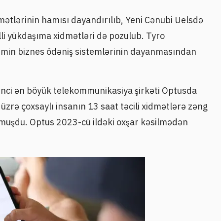
dmətlərinin hamısı dayandırılıb, Yeni Cənubi Uelsdə
illi yükdaşıma xidmətləri də pozulub. Tyro
0 min biznes ödəniş sistemlərinin dayanmasından
kinci ən böyük telekommunikasiya şirkəti Optusda
 üzrə çoxsaylı insanın 13 saat təcili xidmətlərə zəng
muşdu. Optus 2023-cü ildəki oxşar kəsilmədən