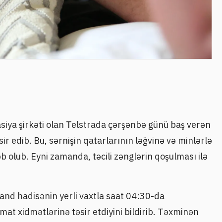
iya şirkəti olan Telstrada çərşənbə günü baş verən
ir edib. Bu, sərnişin qatarlarının ləğvinə və minlərlə
b olub. Eyni zamanda, təcili zənglərin qoşulması ilə
and hadisənin yerli vaxtla saat 04:30-da
mat xidmətlərinə təsir etdiyini bildirib. Təxminən