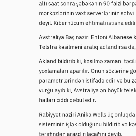
altı saat sonra şəbəkənin 90 faizi bə
mərkəzlərinin vaxt serverlərinin səhvi
deyil. Kiberhücum ehtimalı istisna edili
Avstraliya Baş naziri Entoni Albanese
Telstra kəsilməni aralıq adlandırsa da,
Äkland bildirib ki, kəsilmə zamanı təci
yoxlamaları aparılır. Onun sözlərinə gö
parametrlərindən istifadə edir və bu zə
vurğulayıb ki, Avstraliya ən böyük tel
halları ciddi qəbul edir.
Rabiyyət naziri Anika Wells üç onluqdan
sisteminin işlək olduğunu bildirib və 
tərəfindən araşdırılacağını deyib.