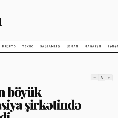
m
KRIPTO
TEXNO
SAĞLAMLIQ
İDMAN
MAGAZİN
SƏNƏ
A
ən böyük
iya şirkətində
di