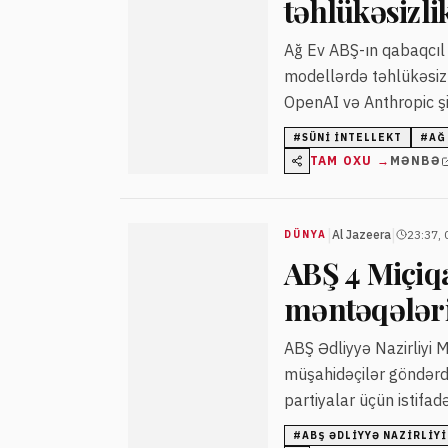
təhlükəsizli
Ağ Ev ABŞ-ın qabaqcıl s
modellərdə təhlükəsizl
OpenAI və Anthropic şi
hadisələrindən sonra tə
#
SÜNI INTELLEKT
#
AĞ
TAM OXU →
MƏNBƏ
|
|
Al Jazeera
23:37, 
DÜNYA
ABŞ 4 Miçiq
məntəqələri
ABŞ Ədliyyə Nazirliyi 
müşahidəçilər göndərdi
partiyalar üçün istifad
#
ABŞ ƏDLIYYƏ NAZIRLIYI