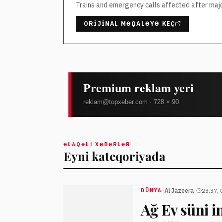
Trains and emergency calls affected after maj
ORIJINAL MƏQALƏYƏ KEÇ
ƏLAQƏLI XƏBƏRLƏR
Eyni kateqoriyada
|
|
Al Jazeera
23:37, 
DÜNYA
Ağ Ev süni in