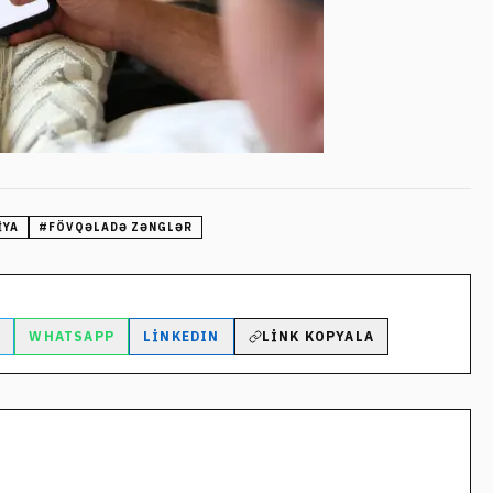
IYA
#
FÖVQƏLADƏ ZƏNGLƏR
M
WHATSAPP
LINKEDIN
LINK KOPYALA