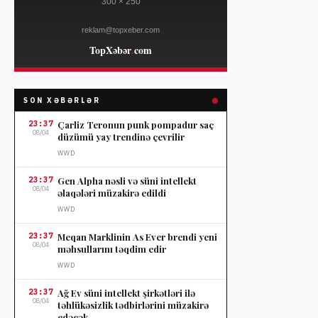
SON XƏBƏRLƏR
23:37
Çarliz Teronun punk pompadur saç
08/04
düzümü yay trendinə çevrilir
WWD
23:37
Gen Alpha nəsli və süni intellekt
08/04
əlaqələri müzakirə edildi
WWD
23:37
Meqan Marklinin As Ever brendi yeni
08/04
məhsullarını təqdim edir
WWD
23:37
Ağ Ev süni intellekt şirkətləri ilə
08/04
təhlükəsizlik tədbirlərini müzakirə
edəcək