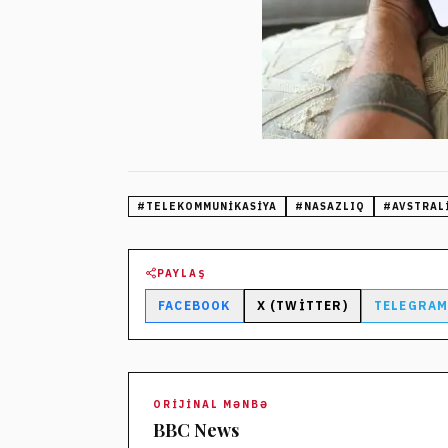
#
TELEKOMMUNIKASIYA
#
NASAZLIQ
#
AVSTRAL
PAYLAŞ
FACEBOOK
X (TWITTER)
TELEGRA
ORIJINAL MƏNBƏ
BBC News