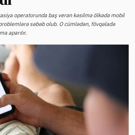
asiya operatorunda baş verən kəsilmə ölkədə mobil
i problemlərə səbəb olub. O cümlədən, fövqəladə
ma aparılır.