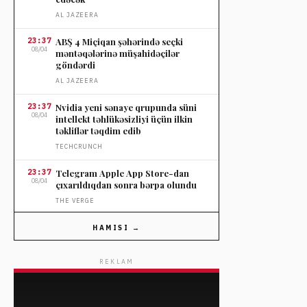
AL JAZEERA
23:37
ABŞ 4 Miçiqan şəhərində seçki
08/04
məntəqələrinə müşahidəçilər
göndərdi
AL JAZEERA
23:37
Nvidia yeni sənaye qrupunda süni
08/04
intellekt təhlükəsizliyi üçün ilkin
təkliflər təqdim edib
TECHCRUNCH
23:37
Telegram Apple App Store-dan
08/04
çıxarıldıqdan sonra bərpa olundu
THE VERGE
23:37
OpenAI-nin influencer tətili sosial
HAMISI →
08/04
mediada tənqidə səbəb oldu
THE VERGE
REKLAM
23:37
Nordstromun ildönümü satışında
08/04
seçilmiş cins şalvarlara endirim