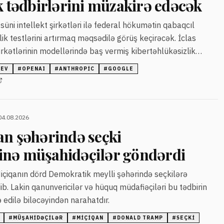
k tədbirlərini müzakirə edəcək
üni intellekt şirkətləri ilə federal hökumətin qabaqcıl
ik testlərini artırmaq məqsədilə görüş keçirəcək. İclas
rkətlərinin modellərində baş vermiş kibertəhlükəsizlik
şkil olunur.
 EV
#
OPENAI
#
ANTHROPIC
#
GOOGLE
04.08.2026
an şəhərində seçki
nə müşahidəçilər göndərdi
Miçiqanın dörd Demokratik meylli şəhərində seçkilərə
b. Lakin qanunvericilər və hüquq müdafiəçiləri bu tədbirin
ə edilə biləcəyindən narahatdır.
#
MÜŞAHIDƏÇILƏR
#
MIÇIQAN
#
DONALD TRAMP
#
SEÇKI