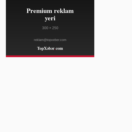
ELLE
23:10
Salvatore Ferragamo səhm qiyməti
08/04
Amerika satışları zəifliyinə görə
dəyər itirib
WWD
23:10
Marko Rubio Hörmüz Boğazında
08/04
Gömrük Sazişi üzrə irəliləyişdən
xəbər verib
WWD
23:10
Süni intellekt cins tədarük zənciri
08/04
məlumatlarını daha mürəkkəb edə
bilər
WWD
23:10
"Open USD" bazara çıxdı, "Circle"ın
08/04
bazar dəyərinə zərbə vurdu —
tərəfdaşlar isə "USDC"i dəstəkləyir
COINDESK
23:10
Lenovo "Legion Go S" cihazı
08/04
SteamOS ilə ən ucuz qiymətə