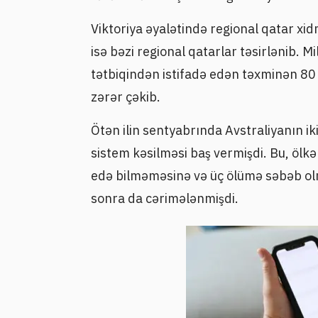
Viktoriya əyalətində regional qatar xi
isə bəzi regional qatarlar təsirlənib. M
tətbiqindən istifadə edən təxminən 8
zərər çəkib.
Ötən ilin sentyabrında Avstraliyanın i
sistem kəsilməsi baş vermişdi. Bu, ölkə
edə bilməməsinə və üç ölümə səbəb ol
sonra da cərimələnmişdi.