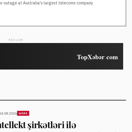
or outage at Australia's largest telecoms company
REKLAM
04.08.2026
ƏSAS
tellekt şirkətləri ilə