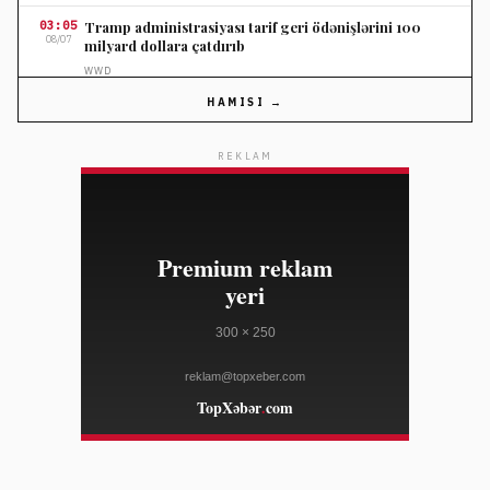
03:05
Tramp administrasiyası tarif geri ödənişlərini 100
08/07
milyard dollara çatdırıb
WWD
HAMISI →
03:05
DXL-də müvəqqəti CEO təyin edilib
08/07
WWD
REKLAM
02:50
OpenAI süni intellektli ağıllı səsgücləndiricisini 300-
08/07
400 dollar arasında satacaq
TECHCRUNCH
02:50
Donald Tramp doğum yolu ilə vətəndaşlığı
08/07
məhdudlaşdırmaq niyyətindədir
FRANCE 24
02:20
Dəməşq yaxınlığında mikroavtobusda partlayış iki
08/07
nəfərin ölümünə səbəb olub
FRANCE 24
02:05
Toronto polisi ABŞ konsulluğuna atəş açmaqda şübhəli
08/07
iki nəfəri saxlayıb
AL JAZEERA