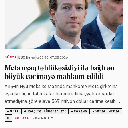
|
|
BBC News
03:50, 07.08.2026
DÜNYA
Meta uşaq təhlükəsizliyi ilə bağlı ən
böyük cəriməyə məhkum edildi
ABŞ-ın Nyu Meksiko ştatında məhkəmə Meta şirkətinə
uşaqlar üçün təhlükələr barədə ictimaiyyəti xəbərdar
etmədiyinə görə əlavə 567 milyon dollar cərimə kəsib. Bu
qərar sosial media nəhənginə qarşı uşaq təhlükəsizliyi ilə
#
META
#
UŞAQ TƏHLÜKƏSIZLIYI
#
CƏRIMƏ
#
SOSIAL MEDIA
bağlı verilən ən böyük məhkəmə hökmüdür.
TAM OXU →
MƏNBƏ