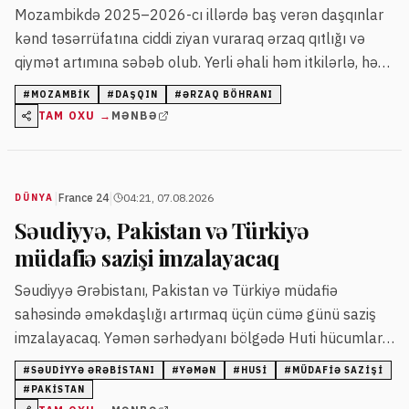
Mozambikdə 2025–2026-cı illərdə baş verən daşqınlar
kənd təsərrüfatına ciddi ziyan vuraraq ərzaq qıtlığı və
qiymət artımına səbəb olub. Yerli əhali həm itkilərlə, həm
də ərzaq tapmaqda çətinliklərlə üzləşir.
#
MOZAMBIK
#
DAŞQIN
#
ƏRZAQ BÖHRANI
TAM OXU →
MƏNBƏ
|
|
France 24
04:21, 07.08.2026
DÜNYA
Səudiyyə, Pakistan və Türkiyə
müdafiə sazişi imzalayacaq
Səudiyyə Ərəbistanı, Pakistan və Türkiyə müdafiə
sahəsində əməkdaşlığı artırmaq üçün cümə günü saziş
imzalayacaq. Yəmən sərhədyanı bölgədə Huti hücumları
nəticəsində 11 mülki şəxs, o cümlədən uşaq yaralanıb.
#
SƏUDIYYƏ ƏRƏBISTANI
#
YƏMƏN
#
HUSI
#
MÜDAFIƏ SAZIŞI
#
PAKISTAN