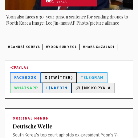
1
şəkil
Yoon also faces a 30-year prison sentence for sending drones to
North Korea Image: Lee Jin-man/AP Photo/picture alliance
#
CƏNUBI KOREYA
#
YOON SUK YEOL
#
HƏBS CƏZALARI
PAYLAŞ
FACEBOOK
X (TWITTER)
TELEGRAM
WHATSAPP
LINKEDIN
LINK KOPYALA
ORIJINAL MƏNBƏ
Deutsche Welle
South Korea's top court upholds ex-president Yoon's 7-