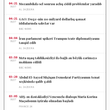
04:21
Mozambikdə sel sonrası aclıq ciddi problemlər yaradıb
08/07
AL JAZEERA
04:21
GAO: Doge-nin 110 milyard dollarlıq qənaət
08/07
iddialarında səhvlər var
BBC NEWS
04:04
İran parlament spikeri Trampın teatr diplomatiyasını
08/07
tənqid edib
AL JAZEERA
03:50
Meta uşaq təhlükəsizliyi ilə bağlı ən böyük cəriməyə
08/07
məhkum edildi
BBC NEWS
03:20
Abdul El-Sayed Miçiqan Demokrat Partiyasının Senat
08/07
seçkisində qalib gəldi
AL JAZEERA
03:05
ABŞ-ın dəstəklədiyi Venesuela dialoqu Maria Korina
08/07
Maçadonun iştirakı olmadan başladı
FRANCE 24