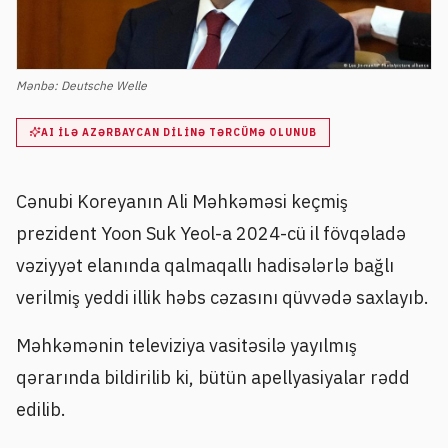
Mənbə:
Deutsche Welle
AI ILƏ AZƏRBAYCAN DILINƏ TƏRCÜMƏ OLUNUB
Cənubi Koreyanın Ali Məhkəməsi keçmiş
prezident Yoon Suk Yeol-a 2024-cü il fövqəladə
vəziyyət elanında qalmaqallı hadisələrlə bağlı
verilmiş yeddi illik həbs cəzasını qüvvədə saxlayıb.
Məhkəmənin televiziya vasitəsilə yayılmış
qərarında bildirilib ki, bütün apellyasiyalar rədd
edilib.