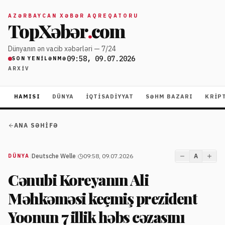
AZƏRBAYCAN XƏBƏR AQREQATORU
TopXəbər
.
com
Dünyanın ən vacib xəbərləri — 7/24
09:58, 09.07.2026
SON YENILƏNMƏ
ARXIV
HAMISI
DÜNYA
İQTISADIYYAT
SƏHM BAZARI
KRIP
ANA SƏHIFƏ
|
Deutsche Welle
|
09:58, 09.07.2026
A
DÜNYA
Cənubi Koreyanın Ali
Məhkəməsi keçmiş prezident
Yoonun 7 illik həbs cəzasını