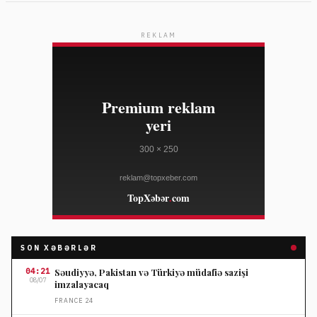
REKLAM
SON XƏBƏRLƏR
04:21
Səudiyyə, Pakistan və Türkiyə müdafiə sazişi
08/07
imzalayacaq
FRANCE 24