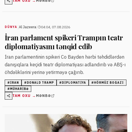
TAM OXU →
MƏNBƏ
|
|
Al Jazeera
04:04, 07.08.2026
DÜNYA
İran parlament spikeri Trampın teatr
diplomatiyasını tənqid edib
İran parlamentinin spikeri Co Bayden hərbi təhdidlərdən
danışıqlara keçidi teatr diplomatiyası adlandırıb və ABŞ-ı
öhdəliklərini yerinə yetirməyə çağırıb.
#
İRAN
#
DONALD TRAMP
#
DIPLOMATIYA
#
HÖRMÜZ BOĞAZI
#
MÜHARIBƏ
TAM OXU →
MƏNBƏ