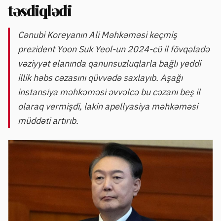
təsdiqlədi
Cənubi Koreyanın Ali Məhkəməsi keçmiş
prezident Yoon Suk Yeol-un 2024-cü il fövqəladə
vəziyyət elanında qanunsuzluqlarla bağlı yeddi
illik həbs cəzasını qüvvədə saxlayıb. Aşağı
instansiya məhkəməsi əvvəlcə bu cəzanı beş il
olaraq vermişdi, lakin apellyasiya məhkəməsi
müddəti artırıb.