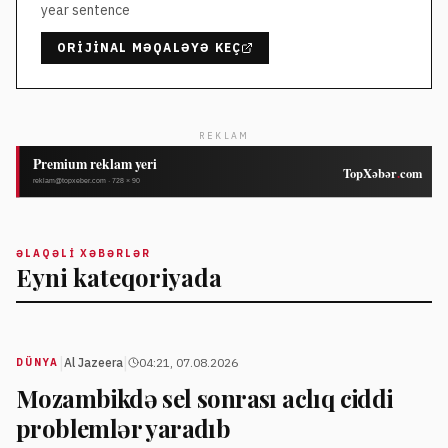
year sentence
ORIJINAL MƏQALƏYƏ KEÇ
REKLAM
ƏLAQƏLI XƏBƏRLƏR
Eyni kateqoriyada
|
|
Al Jazeera
04:21, 07.08.2026
DÜNYA
Mozambikdə sel sonrası aclıq ciddi
problemlər yaradıb