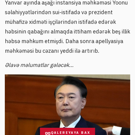
Yanvar ayında aşağı instansiya məhkəməsi Yoonu
səlahiyyətlərindən sui-istifadə və prezident
mühafizə xidməti işçilərindən istifadə edərək
həbsinin qabağını almaqda ittiham edərək beş illik
həbsə məhkum etmişdi. Daha sonra apellyasiya
məhkəməsi bu cəzanı yeddi ilə artırıb.
Əlavə məlumatlar gələcək...
QALEREYAYA BAX