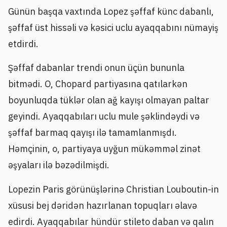
Günün başqa vaxtında Lopez şəffaf künc dabanlı,
şəffaf üst hissəli və kəsici uclu ayaqqabını nümayiş
etdirdi.
Şəffaf dabanlar trendi onun üçün bununla
bitmədi. O, Chopard partiyasına qatılarkən
boyunluqda tüklər olan ağ kayışı olmayan paltar
geyindi. Ayaqqabıları uclu mule şəklindəydi və
şəffaf barmaq qayışı ilə tamamlanmışdı.
Həmçinin, o, partiyaya uyğun mükəmməl zinət
əşyaları ilə bəzədilmişdi.
Lopezin Paris görünüşlərinə Christian Louboutin-in
xüsusi bej dəridən hazırlanan topuqları əlavə
edirdi. Ayaqqabılar hündür stileto daban və qalın