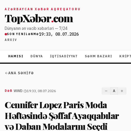
AZƏRBAYCAN XƏBƏR AQREQATORU
TopXəbər
.
com
Dünyanın ən vacib xəbərləri — 7/24
19:33, 08.07.2026
SON YENILƏNMƏ
ARXIV
HAMISI
DÜNYA
İQTISADIYYAT
SƏHM BAZARI
KRIP
ANA SƏHIFƏ
|
WWD
|
19:33, 08.07.2026
A
DƏB
Cennifer Lopez Paris Moda
Həftəsində Şəffaf Ayaqqabılar
və Daban Modalarını Seçdi