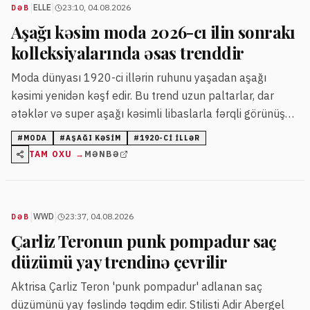
|
|
ELLE
23:10, 04.08.2026
DƏB
Aşağı kəsim moda 2026-cı ilin sonrakı
kolleksiyalarında əsas trenddir
Moda dünyası 1920-ci illərin ruhunu yaşadan aşağı
kəsimi yenidən kəşf edir. Bu trend uzun paltarlar, dar
ətəklər və super aşağı kəsimli libaslarla fərqli görünüş
yaradır.
#
MODA
#
AŞAĞI KƏSIM
#
1920-CI ILLƏR
TAM OXU →
MƏNBƏ
|
|
WWD
23:37, 04.08.2026
DƏB
Çarliz Teronun punk pompadur saç
düzümü yay trendinə çevrilir
Aktrisa Çarliz Teron 'punk pompadur' adlanan saç
düzümünü yay fəslində təqdim edir. Stilisti Adir Abergel