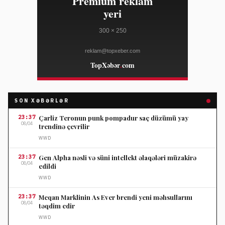
SON XƏBƏRLƏR
23:37
Çarliz Teronun punk pompadur saç düzümü yay
08/04
trendinə çevrilir
WWD
23:37
Gen Alpha nəsli və süni intellekt əlaqələri müzakirə
08/04
edildi
WWD
23:37
Meqan Marklinin As Ever brendi yeni məhsullarını
08/04
təqdim edir
WWD