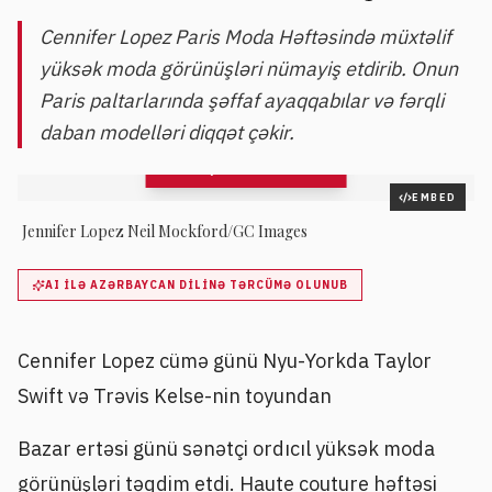
Cennifer Lopez Paris Moda Həftəsində müxtəlif
yüksək moda görünüşləri nümayiş etdirib. Onun
Paris paltarlarında şəffaf ayaqqabılar və fərqli
daban modelləri diqqət çəkir.
QALEREYAYA BAX
39
şəkil
EMBED
Jennifer Lopez Neil Mockford/GC Images
AI ILƏ AZƏRBAYCAN DILINƏ TƏRCÜMƏ OLUNUB
Cennifer Lopez cümə günü Nyu-Yorkda Taylor
Swift və Trəvis Kelse-nin toyundan
Bazar ertəsi günü sənətçi ordıcıl yüksək moda
görünüşləri təqdim etdi. Haute couture həftəsi