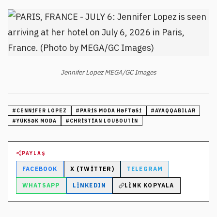
Jennifer Lopez MEGA/GC Images
#
CENNIFER LOPEZ
#
PARIS MODA HƏFTƏSI
#
AYAQQABILAR
#
YÜKSƏK MODA
#
CHRISTIAN LOUBOUTIN
PAYLAŞ
FACEBOOK
X (TWITTER)
TELEGRAM
WHATSAPP
LINKEDIN
LINK KOPYALA