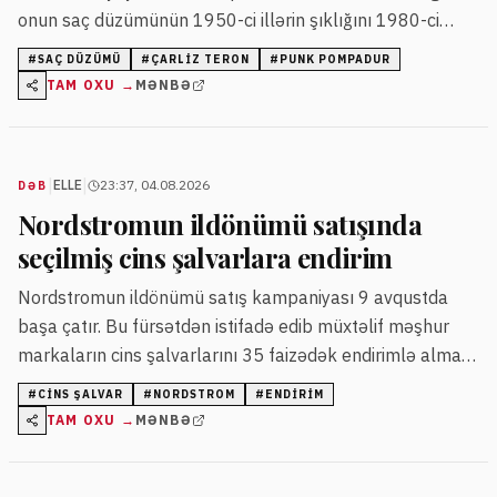
onun saç düzümünün 1950-ci illərin şıklığını 1980-ci
illərin ruhu ilə vəhdət etdiyini bildirib.
#
SAÇ DÜZÜMÜ
#
ÇARLIZ TERON
#
PUNK POMPADUR
TAM OXU →
MƏNBƏ
|
|
ELLE
23:37, 04.08.2026
DƏB
Nordstromun ildönümü satışında
seçilmiş cins şalvarlara endirim
Nordstromun ildönümü satış kampaniyası 9 avqustda
başa çatır. Bu fürsətdən istifadə edib müxtəlif məşhur
markaların cins şalvarlarını 35 faizədək endirimlə almaq
mümkündür.
#
CINS ŞALVAR
#
NORDSTROM
#
ENDIRIM
TAM OXU →
MƏNBƏ