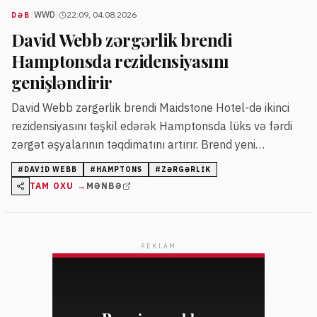
|
|
WWD
22:09, 04.08.2026
DƏB
David Webb zərgərlik brendi
Hamptonsda rezidensiyasını
genişləndirir
David Webb zərgərlik brendi Maidstone Hotel-də ikinci
rezidensiyasını təşkil edərək Hamptonsda lüks və fərdi
zərgət əşyalarının təqdimatını artırır. Brend yeni
müştərilər üçün kəşf və şəxsi təcrübə imkanları yaradır.
#
DAVID WEBB
#
HAMPTONS
#
ZƏRGƏRLIK
TAM OXU →
MƏNBƏ
REKLAM