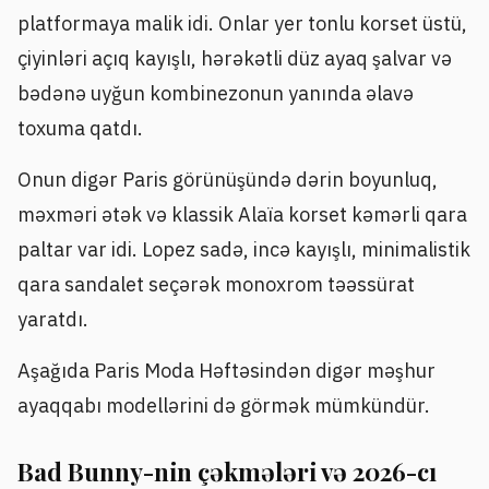
platformaya malik idi. Onlar yer tonlu korset üstü,
çiyinləri açıq kayışlı, hərəkətli düz ayaq şalvar və
bədənə uyğun kombinezonun yanında əlavə
toxuma qatdı.
Onun digər Paris görünüşündə dərin boyunluq,
məxməri ətək və klassik Alaïa korset kəmərli qara
paltar var idi. Lopez sadə, incə kayışlı, minimalistik
qara sandalet seçərək monoxrom təəssürat
yaratdı.
Aşağıda Paris Moda Həftəsindən digər məşhur
ayaqqabı modellərini də görmək mümkündür.
Bad Bunny-nin çəkmələri və 2026-cı