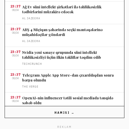
23:37
Ağ Ev süni intellekt şirkətləri ilə təhlükəsizlik
08/04
tədbirlərini müzakirə edəcək
AL JAZEERA
23:37
ABŞ 4 Miçiqan şəhərində seçki məntəqələrinə
08/04
müşahidəçilər göndərdi
AL JAZEERA
23:37
Nvidia yeni sənaye qrupunda süni intellekt
08/04
təhlükəsizliyi üçün ilkin təkliflər təqdim edib
TECHCRUNCH
23:37
Telegram Apple App Store-dan çıxarıldıqdan sonra
08/04
bərpa olundu
THE VERGE
23:37
OpenAI-nin influencer tətili sosial mediada tənqidə
08/04
səbəb oldu
THE VERGE
HAMISI →
23:37
Nordstromun ildönümü satışında seçilmiş cins
08/04
şalvarlara endirim
REKLAM