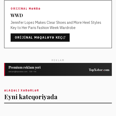
ORIJINAL MƏNBƏ
WWD
Jennifer Lopez Makes Clear Shoes and More Heel Styles
Key to Her Paris Fashion Week Wardrobe
ORIJINAL MƏQALƏYƏ KEÇ
REKLAM
ƏLAQƏLI XƏBƏRLƏR
Eyni kateqoriyada