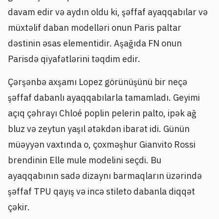
davam edir və aydın oldu ki, şəffaf ayaqqabılar və
müxtəlif daban modelləri onun Paris paltar
dəstinin əsas elementidir. Aşağıda FN onun
Parisdə qiyafətlərini təqdim edir.
Çərşənbə axşamı Lopez görünüşünü bir neçə
şəffaf dabanlı ayaqqabılarla tamamladı. Geyimi
açıq çəhrayı Chloé poplin pelerin palto, ipək ağ
bluz və zeytun yaşıl ətəkdən ibarət idi. Günün
müəyyən vaxtında o, çoxməşhur Gianvito Rossi
brendinin Elle mule modelini seçdi. Bu
ayaqqabının sadə dizaynı barmaqların üzərində
şəffaf TPU qayış və incə stileto dabanla diqqət
çəkir.