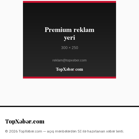
ELLE
23:10
Salvatore Ferragamo səhm qiyməti Amerika satışları
08/04
zəifliyinə görə dəyər itirib
WWD
23:10
Marko Rubio Hörmüz Boğazında Gömrük Sazişi üzrə
08/04
irəliləyişdən xəbər verib
WWD
23:10
Süni intellekt cins tədarük zənciri məlumatlarını daha
08/04
mürəkkəb edə bilər
WWD
23:10
"Open USD" bazara çıxdı, "Circle"ın bazar dəyərinə
08/04
zərbə vurdu — tərəfdaşlar isə "USDC"i dəstəkləyir
COINDESK
23:10
Lenovo "Legion Go S" cihazı SteamOS ilə ən ucuz
08/04
qiymətə endirilib
TopXəbər.com
THE VERGE
© 2026 TopXəbər.com — açıq mənbələrdən SI ilə hazırlanan xəbər lenti.
23:10
Aşağı kəsim moda 2026-cı ilin sonrakı kolleksiyalarında