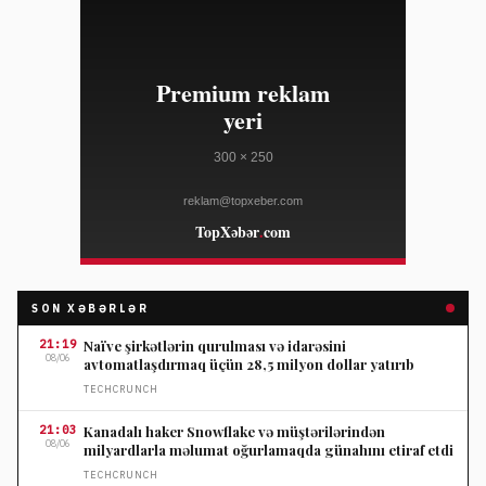
SON XƏBƏRLƏR
21:19
Naïve şirkətlərin qurulması və idarəsini
08/06
avtomatlaşdırmaq üçün 28,5 milyon dollar yatırıb
TECHCRUNCH
21:03
Kanadalı haker Snowflake və müştərilərindən
08/06
milyardlarla məlumat oğurlamaqda günahını etiraf etdi
TECHCRUNCH