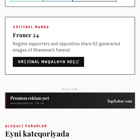
ORIJINAL MƏNBƏ
France 24
Regime supporters and opposition share AI-generated
images of Khamenei’s funeral
ORIJINAL MƏQALƏYƏ KEÇ
REKLAM
ƏLAQƏLI XƏBƏRLƏR
Eyni kateqoriyada