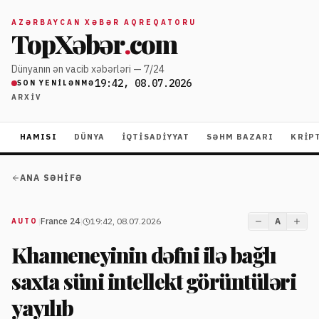
AZƏRBAYCAN XƏBƏR AQREQATORU
TopXəbər
.
com
Dünyanın ən vacib xəbərləri — 7/24
19:42, 08.07.2026
SON YENILƏNMƏ
ARXIV
HAMISI
DÜNYA
İQTISADIYYAT
SƏHM BAZARI
KRIP
ANA SƏHIFƏ
|
France 24
|
19:42, 08.07.2026
A
AUTO
Khameneyinin dəfni ilə bağlı
saxta süni intellekt görüntüləri
yayılıb