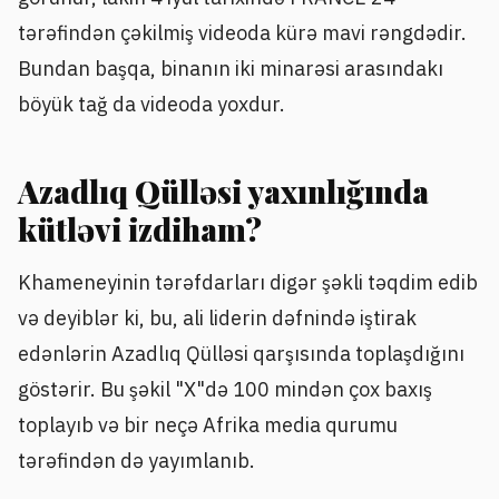
tərəfindən çəkilmiş videoda kürə mavi rəngdədir.
Bundan başqa, binanın iki minarəsi arasındakı
böyük tağ da videoda yoxdur.
Azadlıq Qülləsi yaxınlığında
kütləvi izdiham?
Khameneyinin tərəfdarları digər şəkli təqdim edib
və deyiblər ki, bu, ali liderin dəfnində iştirak
edənlərin Azadlıq Qülləsi qarşısında toplaşdığını
göstərir. Bu şəkil "X"də 100 mindən çox baxış
toplayıb və bir neçə Afrika media qurumu
tərəfindən də yayımlanıb.