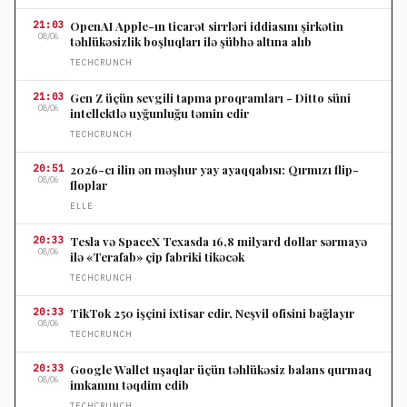
21:03
OpenAI Apple-ın ticarət sirrləri iddiasını şirkətin
08/06
təhlükəsizlik boşluqları ilə şübhə altına alıb
TECHCRUNCH
21:03
Gen Z üçün sevgili tapma proqramları - Ditto süni
08/06
intellektlə uyğunluğu təmin edir
TECHCRUNCH
20:51
2026-cı ilin ən məşhur yay ayaqqabısı: Qırmızı flip-
08/06
floplar
ELLE
20:33
Tesla və SpaceX Texasda 16,8 milyard dollar sərmayə
08/06
ilə «Terafab» çip fabriki tikəcək
TECHCRUNCH
20:33
TikTok 250 işçini ixtisar edir, Neşvil ofisini bağlayır
08/06
TECHCRUNCH
20:33
Google Wallet uşaqlar üçün təhlükəsiz balans qurmaq
08/06
imkanını təqdim edib
TECHCRUNCH