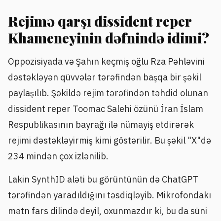
Rejimə qarşı dissident reper
Khameneyinin dəfnində idimi?
Oppozisiyada və Şahın keçmiş oğlu Rza Pəhləvini
dəstəkləyən qüvvələr tərəfindən başqa bir şəkil
paylaşılıb. Şəkildə rejim tərəfindən təhdid olunan
dissident reper Toomac Salehi özünü İran İslam
Respublikasının bayrağı ilə nümayiş etdirərək
rejimi dəstəkləyirmiş kimi göstərilir. Bu şəkil "X"də
234 mindən çox izlənilib.
Lakin SynthID aləti bu görüntünün də ChatGPT
tərəfindən yaradıldığını təsdiqləyib. Mikrofondakı
mətn fars dilində deyil, oxunmazdır ki, bu da süni