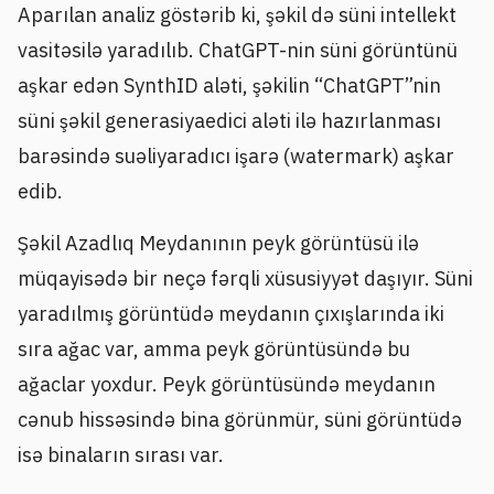
Aparılan analiz göstərib ki, şəkil də süni intellekt
vasitəsilə yaradılıb. ChatGPT-nin süni görüntünü
aşkar edən SynthID aləti, şəkilin “ChatGPT”nin
süni şəkil generasiyaedici aləti ilə hazırlanması
barəsində suəliyaradıcı işarə (watermark) aşkar
edib.
Şəkil Azadlıq Meydanının peyk görüntüsü ilə
müqayisədə bir neçə fərqli xüsusiyyət daşıyır. Süni
yaradılmış görüntüdə meydanın çıxışlarında iki
sıra ağac var, amma peyk görüntüsündə bu
ağaclar yoxdur. Peyk görüntüsündə meydanın
cənub hissəsində bina görünmür, süni görüntüdə
isə binaların sırası var.