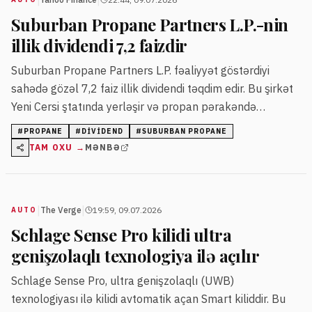
Suburban Propane Partners L.P.-nin
illik dividendi 7,2 faizdir
Suburban Propane Partners L.P. fəaliyyət göstərdiyi
sahədə gözəl 7,2 faiz illik dividendi təqdim edir. Bu şirkət
Yeni Cersi ştatında yerləşir və propan pərakəndə
satışında uzunmüddətli təcrübəyə malikdir.
#
PROPANE
#
DIVIDEND
#
SUBURBAN PROPANE
TAM OXU →
MƏNBƏ
|
|
The Verge
19:59, 09.07.2026
AUTO
Schlage Sense Pro kilidi ultra
genişzolaqlı texnologiya ilə açılır
Schlage Sense Pro, ultra genişzolaqlı (UWB)
texnologiyası ilə kilidi avtomatik açan Smart kiliddir. Bu