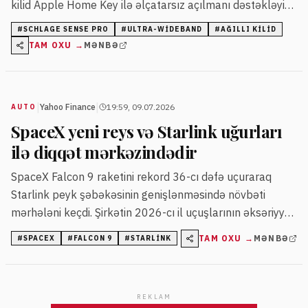
kilid Apple Home Key ilə əlçatarsız açılmanı dəstəkləyir
və fiziki açarı tamamilə aradan qaldırır.
#
SCHLAGE SENSE PRO
#
ULTRA-WIDEBAND
#
AĞILLI KILID
TAM OXU →
MƏNBƏ
|
|
Yahoo Finance
19:59, 09.07.2026
AUTO
SpaceX yeni reys və Starlink uğurları
ilə diqqət mərkəzindədir
SpaceX Falcon 9 raketini rekord 36-cı dəfə uçuraraq
Starlink peyk şəbəkəsinin genişlənməsində növbəti
mərhələni keçdi. Şirkətin 2026-cı il uçuşlarının əksəriyyəti
Starlink peyklərinin yerləşdirilməsinə yönəlib.
TAM OXU →
MƏNBƏ
#
SPACEX
#
FALCON 9
#
STARLINK
REKLAM