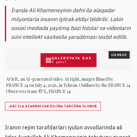
İranda Ali Khameneyinin dəfni ilə əlaqədar
milyonlarla insanın iştirak etdiyi bildirilir. Lakin
sosial mediada yayılmış bəzi fotolar və videoların
süni intellekt vasitəsilə yaradılması təsbit edilib.
EMBED
QALEREYAYA BAX
6
şəkil
At left, an AI-generated video. At right, images filmed by
FRANCE 24 on July 4, 2026, in Tehran. Outlines by the FRANCE 24
Observers team. © X, FRANCE 24
AI ILƏ AZƏRBAYCAN DILINƏ TƏRCÜMƏ OLUNUB
İranın rejim tərəfdarları iyulun əvvəllərində ali