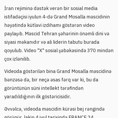
İran rejiminə dəstək verən bir sosial media
istifadəçisi iyulun 4-də Grand Mosalla məscidinin
həyətində kütləvi izdihamı göstərən video
paylaşıb. Məscid Tehran şəhərinin önəmli dini və
siyasi məkanıdır və ali liderin tabutu burada
qoyulub. Video "X" sosial şəbəkəsində 370 mindən
çox izlənilib.
Videoda göstərilən bina Grand Mosalla məscidinə
bənzəsə də, bir neçə əsas fərq var ki, bu da
görüntünün süni intellekt tərəfindən
yaradıldığının ilk göstəricisidir.
Əvvəlcə, videoda məscidin kürəsi bej rəngində
görünür, lakin 4 iyul tarixində FRANCE 24