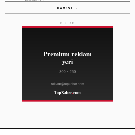
HAMISI →
20:19
Hüthilər Yəməndə hökumət qüvvələrinin 30-dan çox
08/06
hərbçisini öldürüb
REKLAM
BBC NEWS
20:19
Afqan boksçu Yunanıstanda skotsiyalı yardımçını qətlə
08/06
yetirməkdə ittiham edilir
BBC NEWS
19:49
Tate McRae Versace və müasir ayaqqabılarla Variety
08/06
tədbirində
WWD
19:49
Toy saç və makiyaj tendensiyalarında yeni dönəm
08/06
başlayır
WWD
19:49
"Hermès" Petit H kolleksiyası Honoluluda sərgilənəcək
08/06
WWD
19:34
Allianz, UOB-un aktiv idarəetmə bölməsini 433 milyon
08/06
dollara alacaq