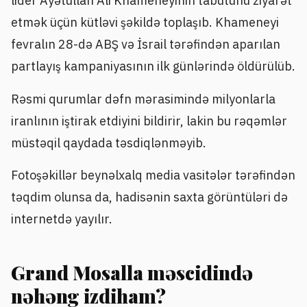
lider Ayətullah Ali Khameneyinin tabutunu ziyarət
etmək üçün kütləvi şəkildə toplaşıb. Khameneyi
fevralın 28-də ABŞ və İsrail tərəfindən aparılan
partlayış kampaniyasının ilk günlərində öldürülüb.
Rəsmi qurumlar dəfn mərasimində milyonlarla
iranlının iştirak etdiyini bildirir, lakin bu rəqəmlər
müstəqil qaydada təsdiqlənməyib.
Fotoşəkillər beynəlxalq media vasitələr tərəfindən
təqdim olunsa da, hadisənin saxta görüntüləri də
internetdə yayılır.
Grand Mosalla məscidində
nəhəng izdiham?