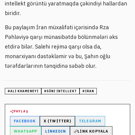
intellekt görüntü yaratmaqda çəkindiyi hallardan
biridir.
Bu paylaşım İran müxalifəti içərisində Rza
Pəhləviyə qarşı münasibətdə bölünmələri əks
etdirə bilər. Salehi rejimə qarşı olsa da,
monarxiyanı dəstəkləmir və bu, Şahın oğlu
tərəfdarlarının tənqidinə səbəb olur.
#
ALI KHAMENEYI
#
SÜNI INTELLEKT
#
İRAN
PAYLAŞ
FACEBOOK
X (TWITTER)
TELEGRAM
WHATSAPP
LINKEDIN
LINK KOPYALA