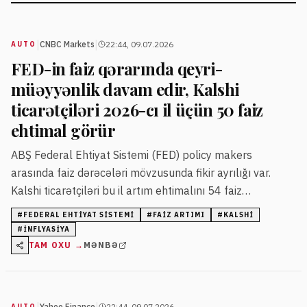
|
|
CNBC Markets
22:44, 09.07.2026
AUTO
FED-in faiz qərarında qeyri-
müəyyənlik davam edir, Kalshi
ticarətçiləri 2026-cı il üçün 50 faiz
ehtimal görür
ABŞ Federal Ehtiyat Sistemi (FED) policy makers
arasında faiz dərəcələri mövzusunda fikir ayrılığı var.
Kalshi ticarətçiləri bu il artım ehtimalını 54 faiz
səviyyəsində qiymətləndirir, 2028-ci il üçün isə bu rəqəm
#
FEDERAL EHTIYAT SISTEMI
#
FAIZ ARTIMI
#
KALSHI
80 faizə çatır.
#
INFLYASIYA
TAM OXU →
MƏNBƏ
|
|
Yahoo Finance
22:44, 09.07.2026
AUTO