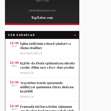
SON XƏBƏRLƏR
12:44
İqlim istiliyinin rekord günləri və
08/07
ölçmə üsulları
DEUTSCHE WELLE
12:44
KQDR-də Ebola epidemiyası sürətlə
08/07
yayılır, ölüm sayı 1.800-dən çoxdur
FRANCE 24
12:44
Argentina Senatı qarşısında
08/07
mülkiyyət qanununa etiraz aksiyası
keçirildi
FRANCE 24
12:44
Fransada isti hava üzüm yığımının
08/07
əvvəlcədən başlamasına səbəb olub