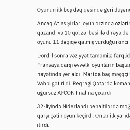
Oyunun ilk beş dəqiqəsində geri düşənd
Ancaq Atlas Şirləri oyun ərzində özləri
qazandı və 10 qol zərbəsi ilə dirəyə də
oyunu 11 dəqiqə qalmış vurduğu ikinci 
Dörd il sonra vəziyyət tamamilə fərqli
Fransaya qarşı əvvəlki oyunların başl
heyətində yer aldı. Martda baş məşqçi
Vahbi gətirildi. Reqragi Qətərdə koman
uğursuz AFCON finalına çıxardı.
32-liyində Niderlandı penaltilərdə m
qarşı çətin oyun keçirdi. Onlar ilk yar
itirdi.