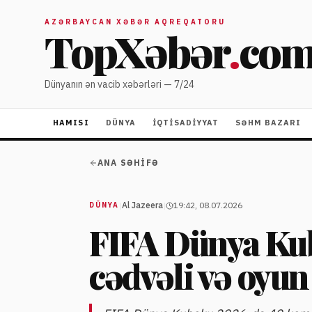
AZƏRBAYCAN XƏBƏR AQREQATORU
TopXəbər
.
co
Dünyanın ən vacib xəbərləri — 7/24
HAMISI
DÜNYA
İQTISADIYYAT
SƏHM BAZARI
ANA SƏHIFƏ
|
Al Jazeera
|
19:42, 08.07.2026
DÜNYA
FIFA Dünya Kub
cədvəli və oyun