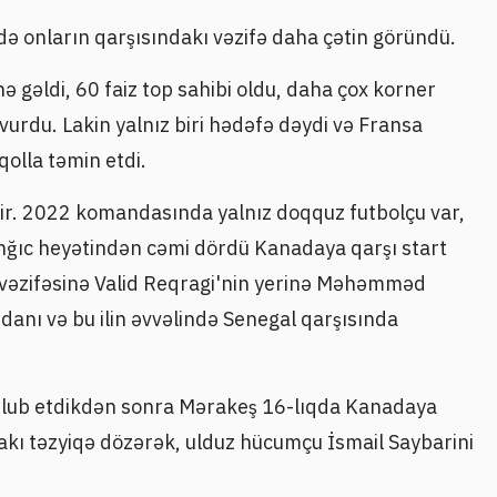
ə onların qarşısındakı vəzifə daha çətin göründü.
nə gəldi, 60 faiz top sahibi oldu, daha çox korner
 vurdu. Lakin yalnız biri hədəfə dəydi və Fransa
qolla təmin etdi.
dir. 2022 komandasında yalnız doqquz futbolçu var,
anğıc heyətindən cəmi dördü Kanadaya qarşı start
 vəzifəsinə Valid Reqragi'nin yerinə Məhəmməd
danı və bu ilin əvvəlində Senegal qarşısında
əğlub etdikdən sonra Mərakeş 16-lıqda Kanadaya
ıdakı təzyiqə dözərək, ulduz hücumçu İsmail Saybarini