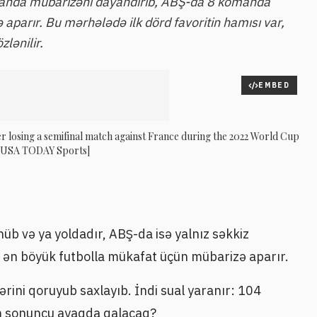
nda mübarizəni dayandırıb, ABŞ-da 8 komanda
parır. Bu mərhələdə ilk dörd favoritin hamısı var,
lənilir.
EMBED
r losing a semifinal match against France during the 2022 World Cup
hi/USA TODAY Sports]
üb və ya yoldadır, ABŞ-da isə yalnız səkkiz
n böyük futbolla mükafat üçün mübarizə aparır.
rlərini qoruyub saxlayıb. İndi sual yaranır: 104
m sonuncu ayaqda qalacaq?