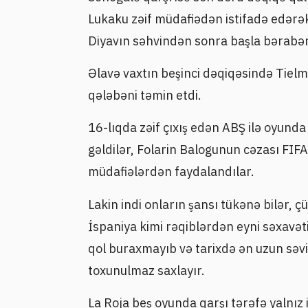
Lukaku zəif müdafiədən istifadə edərək
Diyavın səhvindən sonra başla bərabər
Əlavə vaxtın beşinci dəqiqəsində Tielm
qələbəni təmin etdi.
16-lıqda zəif çıxış edən ABŞ ilə oyunda
gəldilər, Folarin Balogunun cəzası FIFA
müdafiələrdən faydalandılar.
Lakin indi onların şansı tükənə bilər, 
İspaniya kimi rəqiblərdən eyni səxavə
qol buraxmayıb və tarixdə ən uzun səv
toxunulmaz saxlayır.
La Roja beş oyunda qarşı tərəfə yalnız i