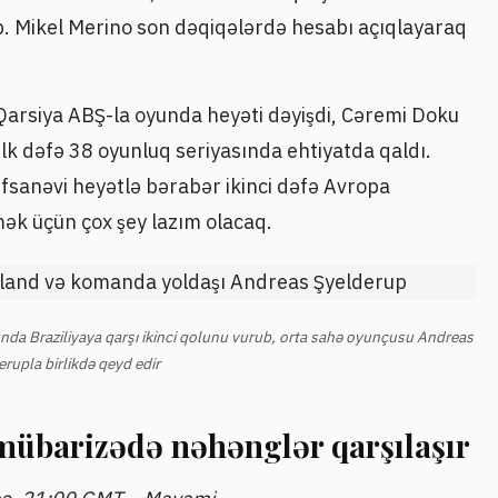
b. Mikel Merino son dəqiqələrdə hesabı açıqlayaraq
 Qarsiya ABŞ-la oyunda heyəti dəyişdi, Cəremi Doku
lk dəfə 38 oyunluq seriyasında ehtiyatda qaldı.
əfsanəvi heyətlə bərabər ikinci dəfə Avropa
k üçün çox şey lazım olacaq.
da Braziliyaya qarşı ikinci qolunu vurub, orta sahə oyunçusu Andreas
rupla birlikdə qeyd edir
mübarizədə nəhənglər qarşılaşır