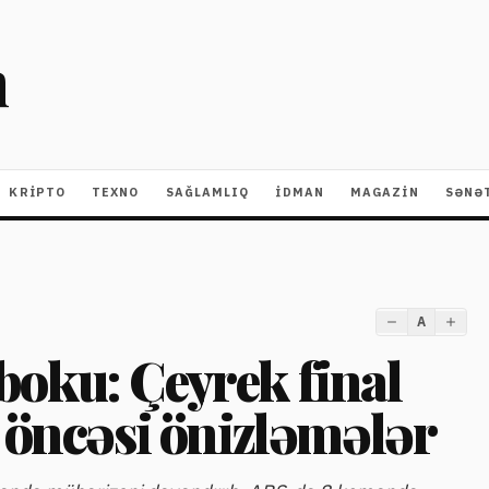
m
KRIPTO
TEXNO
SAĞLAMLIQ
İDMAN
MAGAZİN
SƏNƏ
A
oku: Çeyrek final
 öncəsi önizləmələr