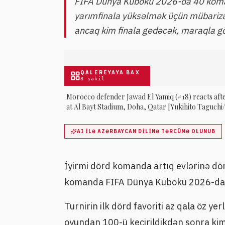
FIFA Dünya Kuboku 2026-da 40 koma
yarımfinala yüksəlmək üçün mübarizə a
ancaq kim finala gedəcək, maraqla göz
QALEREYAYA BAX
8
şəkil
Morocco defender Jawad El Yamiq (#18) reacts afte
at Al Bayt Stadium, Doha, Qatar [Yukihito Taguc
AI ILƏ AZƏRBAYCAN DILINƏ TƏRCÜMƏ OLUNUB
İyirmi dörd komanda artıq evlərinə dön
komanda FIFA Dünya Kuboku 2026-da ə
Turnirin ilk dörd favoriti az qala öz ye
oyundan 100-ü keçirildikdən sonra ki