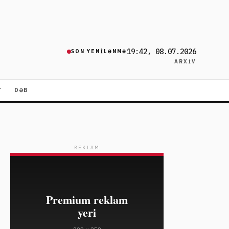
19:42, 08.07.2026
SON YENILƏNMƏ
ARXIV
T
DƏB
REKLAM