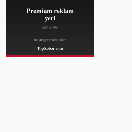
11:44
Kolumbiyada ELN gerilla qrupu
08/07
müharibəyə qayıtmağa hazırlaşır
THE GUARDIAN
11:14
Böyük Britaniyada mənzil qiymətləri
08/07
ipoteka faizinin artmasına
baxmayaraq sabit qaldı
THE İNDEPENDENT
11:14
Tələbələrin bank hesabı seçimi:
08/07
Universitetə başlayanlar üçün vacib
məqamlar
THE İNDEPENDENT
11:14
Yay tətilindən sonra maliyyə
08/07
vərdişlərini necə bərpa etmək olar
THE İNDEPENDENT
10:44
Banqkok yaxınlığındakı məktəbdə
08/07
atışmada altı nəfər ölüb
DEUTSCHE WELLE