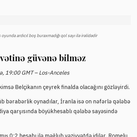
oyunda ardıcıl boş buraxmadığı qol sayı ilə irəlidədir
avətinə güvənə bilməz
ümə, 19:00 GMT – Los-Anceles
imsə Belçikanın çeyrek finalda olacağını gözləyirdi.
üb bərabərlik oynadılar, İranla isə on nəfərlə qələbə
ndiya qarşısında böyükhesablı qələbə sayəsində
mış 0:2 hesabı ilə məğlub vəziyyətdə idilər. Romelu