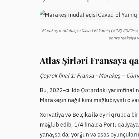
Mərakeş müdafiəçisi Cavad El Yamiq (#18) 2022-ci
sonra reaksiya v
Atlas Şirləri Fransaya qa
Çeyrek final 1: Fransa - Mərakeş – Cü
Bu, 2022-ci ildə Qətərdəki yarımfinalın
Mərakeşin nağıl kimi məğlubiyyəti o v
Xorvatiya və Belçika ilə eyni qrupda bi
məğlub edib, 1/4 finalda Portuqaliyaya
yanaşsa da, yorğun və əsas oyunçuların