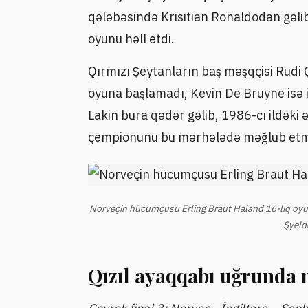
qələbəsində Krisitian Ronaldodan gəli
oyunu həll etdi.
Qırmızı Şeytanların baş məşqçisi Rudi
oyuna başlamadı, Kevin De Bruyne isə i
Lakin bura qədər gəlib, 1986-cı ildəki 
çempionunu bu mərhələdə məğlub etmə
Norveçin hücumçusu Erling Braut Haland 16-lıq oyun
Şyelde
Qızıl ayaqqabı uğrunda 