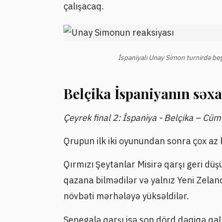
çalışacaq.
İspaniyalı Unay Simon turnirdə beş 
Belçika İspaniyanın səx
Çeyrek final 2: İspaniya - Belçika – C
Qrupun ilk iki oyunundan sonra çox az k
Qırmızı Şeytanlar Misirə qarşı geri düş
qazana bilmədilər və yalnız Yeni Zela
növbəti mərhələyə yüksəldilər.
Senegalə qarşı isə son dörd dəqiqə qal