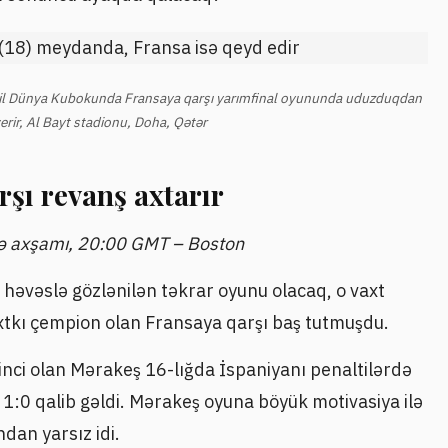
 il Dünya Kubokunda Fransaya qarşı yarımfinal oyununda uduzduqdan
erir, Al Bayt stadionu, Doha, Qətər
rşı revanş axtarır
mə axşamı, 20:00 GMT – Boston
 həvəslə gözlənilən təkrar oyunu olacaq, o vaxt
axtkı çempion olan Fransaya qarşı baş tutmuşdu.
rinci olan Mərakeş 16-lığda İspaniyanı penaltilərdə
 1:0 qalib gəldi. Mərakeş oyuna böyük motivasiya ilə
dan yarsız idi.