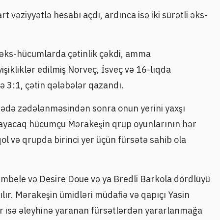
rt vəziyyətlə hesabı açdı, ardınca isə iki sürətli əks-
 əks-hücumlarda çətinlik çəkdi, amma
şikliklər edilmiş Norveç, İsveç və 16-lıqda
ə 3:1, çətin qələbələr qazandı.
qədə zədələnməsindən sonra onun yerini yaxşı
ayacaq hücumçu Mərakeşin qrup oyunlarının hər
l və qrupda birinci yer üçün fürsətə sahib ola
mbele və Desire Doue və ya Bredli Barkola dördlüyü
lır. Mərakeşin ümidləri müdafiə və qapıçı Yasin
 isə əleyhinə yaranan fürsətlərdən yararlanmağa