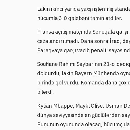
Lakin ikinci yarıda yaxşı işlənmiş standa
hücumla 3:0 qələbəni təmin etdilər.
Fransa açılış matçında Seneqala qarşı
cəzalandırılmadı. Daha sonra İraq, dəyi
Paraqvaya qarşı vacib penalti sayəsind
Soufiane Rahimi Saybarinin 21-ci dəqi
doldurdu, lakin Bayern Münhendə oyn
birində qol vurdu. Komanda daha çox qo
bilərdi.
Kylian Mbappe, Maykl Olise, Usman De
dünya səviyyəsində ən güclülərdən sayı
Bununun oyununda olacaq, hücumçular