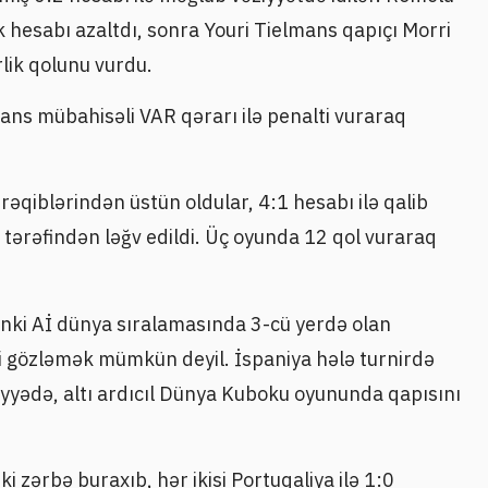
 hesabı azaltdı, sonra Youri Tielmans qapıçı Morri
lik qolunu vurdu.
ans mübahisəli VAR qərarı ilə penalti vuraraq
 rəqiblərindən üstün oldular, 4:1 hesabı ilə qalib
 tərəfindən ləğv edildi. Üç oyunda 12 qol vuraraq
çünki Aİ dünya sıralamasında 3-cü yerdə olan
ti gözləmək mümkün deyil. İspaniya hələ turnirdə
iyyədə, altı ardıcıl Dünya Kuboku oyununda qapısını
ki zərbə buraxıb, hər ikisi Portuqaliya ilə 1:0