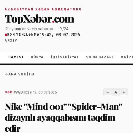
AZƏRBAYCAN XƏBƏR AQREQATORU
TopXəbər
.
com
Dünyanın ən vacib xəbərləri — 7/24
19:42, 08.07.2026
SON YENILƏNMƏ
ARXIV
HAMISI
DÜNYA
İQTISADIYYAT
SƏHM BAZARI
KRIP
ANA SƏHIFƏ
|
WWD
|
19:42, 08.07.2026
A
DƏB
Nike "Mind 001" "Spider-Man"
dizaynlı ayaqqabısını təqdim
edir