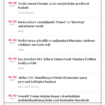
02:05
TechCrunch Disrupt 2026 sərgisi üçün qeydiyyat
08/07
başladı
TECHCRUNCH
01:52
Rusiya Kiyev yaxınlığında "Puma" və "Intertop"
08/07
anbarlarını vurub
WWD
01:52
Wells Fargo gözəllik və sağlamlıq bölməsinə Anthony
08/07
Giuliano-nu təyin etdi
WWD
01:52
Kay Jewelers NFL Şöhrət Zalına Daxil Olanlara Üzüklər
08/07
Hədiyyə Edir
WWD
01:52
Afrika CDC Bundibugyo Ebola törəməsinə qarşı
08/07
peyvənd tətbiqinə başlayır
DEUTSCHE WELLE
01:52
Donald Tramp doğum haqqı vətəndaşlığını
08/07
məhdudlaşdırmaq üçün yeni fərmanlar imzalayıb