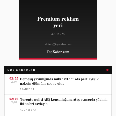
SON XƏBƏRLƏR
02:20
Dəməşq yaxınlığında mikroavtobusda partlayış iki
08/07
nəfərin ölümünə səbəb olub
FRANCE 24
02:05
Toronto polisi ABŞ konsulluğuna atəş açmaqda şübhəli
08/07
iki nəfəri saxlayıb
AL JAZEERA