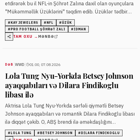
etdirərək bu il NFL-in Şöhrət Zalına daxil olan oyunçulara
"Mükəmməllik Üzüklərini" təqdim edib. Üzüklər tədbir
zamanı və oyunlarda oyunçulara təqdim olunur.
#
KAY JEWELERS
#
NFL
#
ÜZÜK
#
PRO FOOTBALL ŞÖHRƏT ZALI
#
IDMAN
TAM OXU →
MƏNBƏ
|
|
WWD
01:00, 07.08.2026
DƏB
Lola Tung Nyu-Yorkda Betsey Johnson
ayaqqabıları və Dilara Findikoglu
libası ilə
Aktrisa Lola Tung Nyu-Yorkda sərfəli qiymətli Betsey
Johnson ayaqqabıları və romantik Dilara Findikoglu libası
ilə diqqət çəkib. O, ABŞ brendi ilə əməkdaşlığını
genişləndirir.
#
LOLA TUNG
#
BETSEY JOHNSON
#
DILARA FINDIKOGLU