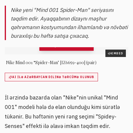
Nike yeni "Mind 001 Spider-Man" seriyasını
təqdim edir. Ayaqqabının dizaynı məşhur
qəhrəmanın kostyumundan ilhamlanıb və növbəti
buraxılışı bu həftə satışa çıxacaq.
QALEREYAYA BAX
4
şəkil
EMBED
Nike Mind 001 “Spider-Man’ [IZ6659-400] (pair)
AI ILƏ AZƏRBAYCAN DILINƏ TƏRCÜMƏ OLUNUB
İl ərzində bazarda olan "Nike"nin unikal "Mind
001" modeli hələ də elan olunduğu kimi sürətlə
tükənir. Bu həftənin yeni rəng seçimi "Spidey-
Senses" effekti ilə əlavə imkan təqdim edir.