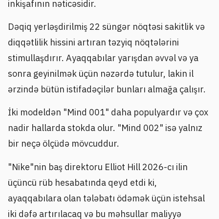
inkişafının nəticəsidir.
Dəqiq yerləşdirilmiş 22 süngər nöqtəsi sakitlik və
diqqətlilik hissini artıran təzyiq nöqtələrini
stimullaşdırır. Ayaqqabılar yarışdan əvvəl və ya
sonra geyinilmək üçün nəzərdə tutulur, lakin il
ərzində bütün istifadəçilər bunları almağa çalışır.
İki modeldən "Mind 001" daha populyardır və çox
nadir hallarda stokda olur. "Mind 002" isə yalnız
bir neçə ölçüdə mövcuddur.
"Nike"nin baş direktoru Elliot Hill 2026-cı ilin
üçüncü rüb hesabatında qeyd etdi ki,
ayaqqabılara olan tələbatı ödəmək üçün istehsal
iki dəfə artırılacaq və bu məhsullar maliyyə