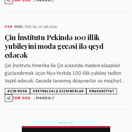
TAM OXU →
MƏNBƏ
|
|
WWD
01:00, 07.08.2026
DƏB
Çin İnstitutu Pekində 100 illik
yubileyini moda gecəsi ilə qeyd
edəcək
Çin İnstitutu Amerika ilə Çin arasında mədəni əlaqələri
gücləndirmək üçün Nyu-Yorkda 100 illik yubiley tədbiri
təşkil edəcək. Gecədə tanınmış dizaynerlər və məşhurlar
iştirak edəcək.
#
ÇIN MODA
#
BEYNƏLXALQ DIZAYNERLƏR
#
MƏDƏNIYYƏT
TAM OXU →
MƏNBƏ
REKLAM