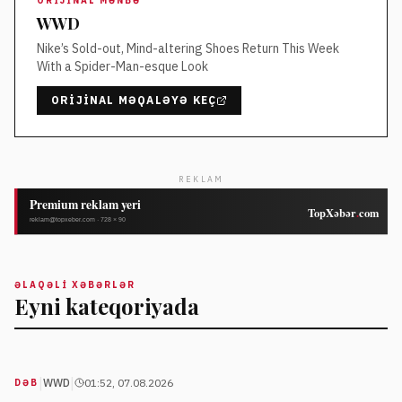
ORIJINAL MƏNBƏ
WWD
Nike’s Sold-out, Mind-altering Shoes Return This Week
With a Spider-Man-esque Look
ORIJINAL MƏQALƏYƏ KEÇ
REKLAM
ƏLAQƏLI XƏBƏRLƏR
Eyni kateqoriyada
|
|
WWD
01:52, 07.08.2026
DƏB