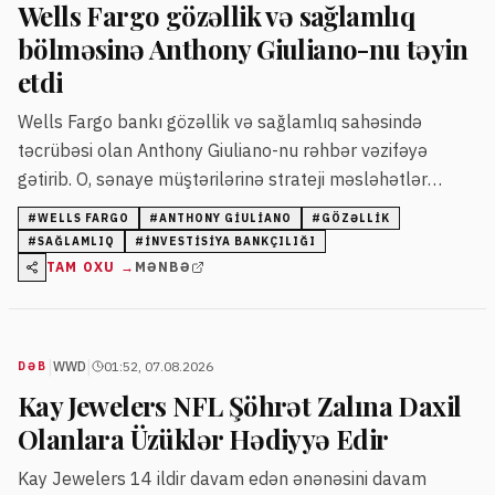
Wells Fargo gözəllik və sağlamlıq
bölməsinə Anthony Giuliano-nu təyin
etdi
Wells Fargo bankı gözəllik və sağlamlıq sahəsində
təcrübəsi olan Anthony Giuliano-nu rəhbər vəzifəyə
gətirib. O, sənaye müştərilərinə strateji məsləhətlər
verərək platformanın inkişafını təmin edəcək.
#
WELLS FARGO
#
ANTHONY GIULIANO
#
GÖZƏLLIK
#
SAĞLAMLIQ
#
INVESTISIYA BANKÇILIĞI
TAM OXU →
MƏNBƏ
|
|
WWD
01:52, 07.08.2026
DƏB
Kay Jewelers NFL Şöhrət Zalına Daxil
Olanlara Üzüklər Hədiyyə Edir
Kay Jewelers 14 ildir davam edən ənənəsini davam