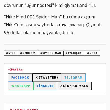
dövrünün "uğur nöqtəsi" kimi qiymətləndirilir.
"Nike Mind 001 Spider-Man" bu cümə axşamı
"Nike"nin rəsmi saytında satışa çıxacaq. Qiyməti
95 dollar olaraq müəyyənləşdirilib.
#
NIKE
#
MIND 001
#
SPIDER-MAN
#
AYAQQABI
#
MODA
PAYLAŞ
FACEBOOK
X (TWITTER)
TELEGRAM
WHATSAPP
LINKEDIN
LINK KOPYALA