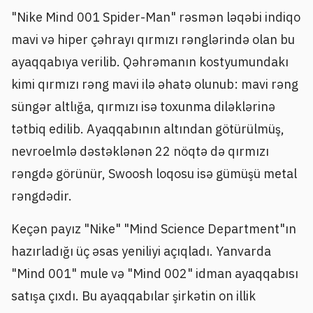
"Nike Mind 001 Spider-Man" rəsmən ləqəbi indiqo
mavi və hiper çəhrayı qırmızı rənglərində olan bu
ayaqqabıya verilib. Qəhrəmanın kostyumundakı
kimi qırmızı rəng mavi ilə əhatə olunub: mavi rəng
süngər altlığa, qırmızı isə toxunma diləklərinə
tətbiq edilib. Ayaqqabının altından götürülmüş,
nevroelmlə dəstəklənən 22 nöqtə də qırmızı
rəngdə görünür, Swoosh loqosu isə gümüşü metal
rəngdədir.
Keçən payız "Nike" "Mind Science Department"ın
hazırladığı üç əsas yeniliyi açıqladı. Yanvarda
"Mind 001" mule və "Mind 002" idman ayaqqabısı
satışa çıxdı. Bu ayaqqabılar şirkətin on illik