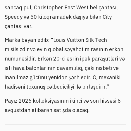
sancaq puf, Christopher East West bel çantası,
Speedy və 50 kiloqramadək daşıya bilən City
çantası var.
Marka bəyan edib: “Louis Vuitton Silk Tech
misilsizdir və evin qlobal səyahət mirasının erkən
nümunəsidir. Erkən 20-ci əsrin ipək paraşütləri və
isti hava balonlarının davamlılıq, çəki nisbəti və
inanılmaz gücünü yenidən şərh edir. O, mexaniki
hadisəni toxunuş cəlbediciliyi ilə birləşdirir.”
Payız 2026 kolleksiyasının ikinci və son hissəsi 6
avqustdan etibarən satışda olacaq.