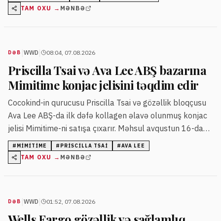
TAM OXU →
MƏNBƏ
|
|
WWD
08:04, 07.08.2026
DƏB
Priscilla Tsai və Ava Lee ABŞ bazarına
Mimitime konjac jelisini təqdim edir
Cocokind-in qurucusu Priscilla Tsai və gözəllik bloqçusu
Ava Lee ABŞ-da ilk dəfə kollagen əlavə olunmuş konjac
jelisi Mimitime-ni satışa çıxarır. Məhsul avqustun 16-dan
"Target" mağazalarında və onlayn təqdim ediləcək.
#
MIMITIME
#
PRISCILLA TSAI
#
AVA LEE
TAM OXU →
MƏNBƏ
|
|
WWD
01:52, 07.08.2026
DƏB
Wells Fargo gözəllik və sağlamlıq