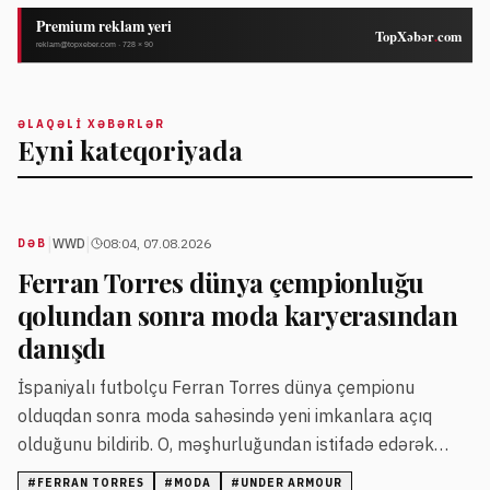
ƏLAQƏLI XƏBƏRLƏR
Eyni kateqoriyada
|
|
WWD
08:04, 07.08.2026
DƏB
Ferran Torres dünya çempionluğu
qolundan sonra moda karyerasından
danışdı
İspaniyalı futbolçu Ferran Torres dünya çempionu
olduqdan sonra moda sahəsində yeni imkanlara açıq
olduğunu bildirib. O, məşhurluğundan istifadə edərək
moda ulduzu olmaq istədiyini deyib.
#
FERRAN TORRES
#
MODA
#
UNDER ARMOUR