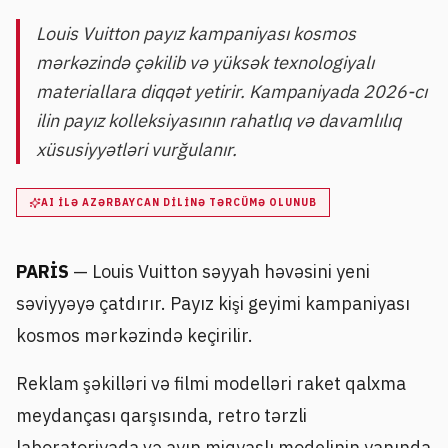
Louis Vuitton payız kampaniyası kosmos
mərkəzində çəkilib və yüksək texnologiyalı
materiallara diqqət yetirir. Kampaniyada 2026-cı
ilin payız kolleksiyasının rahatlıq və davamlılıq
xüsusiyyətləri vurğulanır.
AI ILƏ AZƏRBAYCAN DILINƏ TƏRCÜMƏ OLUNUB
PARİS
— Louis Vuitton səyyah həvəsini yeni
səviyyəyə çatdırır. Payız kişi geyimi kampaniyası
kosmos mərkəzində keçirilir.
Reklam şəkilləri və filmi modelləri raket qalxma
meydançası qarşısında, retro tərzli
laboratoriyada və ayın miqyaslı modelinin yanında