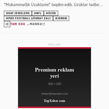
"Mükəmməllik Üzüklərini" təqdim edib. Üzüklər tədbir
zamanı və oyunlarda oyunçulara təqdim olunur.
#
KAY JEWELERS
#
NFL
#
ÜZÜK
#
PRO FOOTBALL ŞÖHRƏT ZALI
#
IDMAN
TAM OXU →
MƏNBƏ
REKLAM