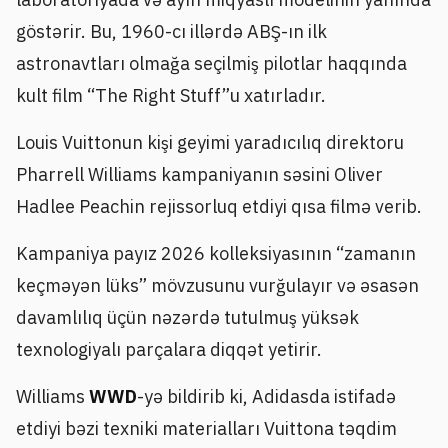
göstərir. Bu, 1960-cı illərdə ABŞ-ın ilk
astronavtları olmağa seçilmiş pilotlar haqqında
kult film “The Right Stuff”u xatırladır.
Louis Vuittonun kişi geyimi yaradıcılıq direktoru
Pharrell Williams kampaniyanın səsini Oliver
Hadlee Peachin rejissorluq etdiyi qısa filmə verib.
Kampaniya payız 2026 kolleksiyasının “zamanın
keçməyən lüks” mövzusunu vurğulayır və əsasən
davamlılıq üçün nəzərdə tutulmuş yüksək
texnologiyalı parçalara diqqət yetirir.
Williams
WWD
-yə bildirib ki, Adidasda istifadə
etdiyi bəzi texniki materialları Vuittona təqdim