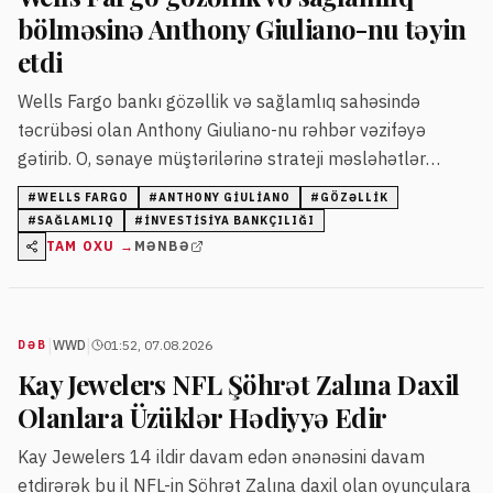
bölməsinə Anthony Giuliano-nu təyin
etdi
Wells Fargo bankı gözəllik və sağlamlıq sahəsində
təcrübəsi olan Anthony Giuliano-nu rəhbər vəzifəyə
gətirib. O, sənaye müştərilərinə strateji məsləhətlər
verərək platformanın inkişafını təmin edəcək.
#
WELLS FARGO
#
ANTHONY GIULIANO
#
GÖZƏLLIK
#
SAĞLAMLIQ
#
INVESTISIYA BANKÇILIĞI
TAM OXU →
MƏNBƏ
|
|
WWD
01:52, 07.08.2026
DƏB
Kay Jewelers NFL Şöhrət Zalına Daxil
Olanlara Üzüklər Hədiyyə Edir
Kay Jewelers 14 ildir davam edən ənənəsini davam
etdirərək bu il NFL-in Şöhrət Zalına daxil olan oyunçulara