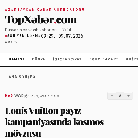
AZƏRBAYCAN XƏBƏR AQREQATORU
TopXəbər
.
com
Dünyanın ən vacib xəbərləri — 7/24
09:29, 09.07.2026
SON YENILƏNMƏ
ARXIV
HAMISI
DÜNYA
İQTISADIYYAT
SƏHM BAZARI
KRIP
ANA SƏHIFƏ
|
WWD
|
09:29, 09.07.2026
A
DƏB
Louis Vuitton payız
kampaniyasında kosmos
mövzusu