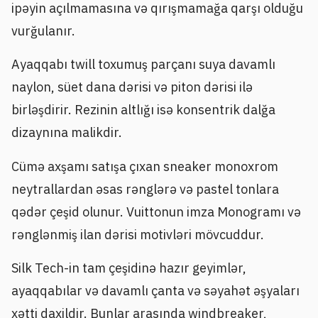
ipəyin açılmamasına və qırışmamağa qarşı olduğu
vurğulanır.
Ayaqqabı twill toxumuş parçanı suya davamlı
naylon, süet dana dərisi və piton dərisi ilə
birləşdirir. Rezinin altlığı isə konsentrik dalğa
dizaynına malikdir.
Cümə axşamı satışa çıxan sneaker monoxrom
neytrallardan əsas rənglərə və pastel tonlara
qədər çeşid olunur. Vuittonun imza Monogramı və
rənglənmiş ilan dərisi motivləri mövcuddur.
Silk Tech-in tam çeşidinə hazır geyimlər,
ayaqqabılar və davamlı çanta və səyahət əşyaları
xətti daxildir. Bunlar arasında windbreaker,