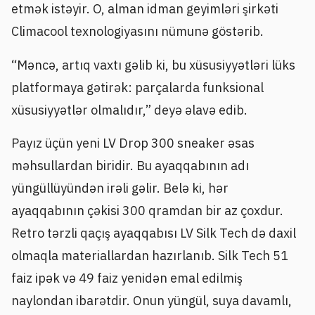
etmək istəyir. O, alman idman geyimləri şirkəti
Climacool texnologiyasını nümunə göstərib.
“Məncə, artıq vaxtı gəlib ki, bu xüsusiyyətləri lüks
platformaya gətirək: parçalarda funksional
xüsusiyyətlər olmalıdır,” deyə əlavə edib.
Payız üçün yeni LV Drop 300 sneaker əsas
məhsullardan biridir. Bu ayaqqabının adı
yüngüllüyündən irəli gəlir. Belə ki, hər
ayaqqabının çəkisi 300 qramdan bir az çoxdur.
Retro tərzli qaçış ayaqqabısı LV Silk Tech də daxil
olmaqla materiallardan hazırlanıb. Silk Tech 51
faiz ipək və 49 faiz yenidən emal edilmiş
naylondan ibarətdir. Onun yüngül, suya davamlı,