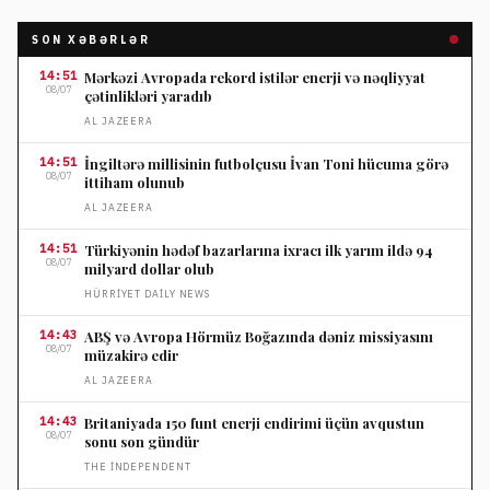
SON XƏBƏRLƏR
14:51
Mərkəzi Avropada rekord istilər enerji və nəqliyyat
08/07
çətinlikləri yaradıb
AL JAZEERA
14:51
İngiltərə millisinin futbolçusu İvan Toni hücuma görə
08/07
ittiham olunub
AL JAZEERA
14:51
Türkiyənin hədəf bazarlarına ixracı ilk yarım ildə 94
08/07
milyard dollar olub
HÜRRIYET DAILY NEWS
14:43
ABŞ və Avropa Hörmüz Boğazında dəniz missiyasını
08/07
müzakirə edir
AL JAZEERA
14:43
Britaniyada 150 funt enerji endirimi üçün avqustun
08/07
sonu son gündür
THE İNDEPENDENT