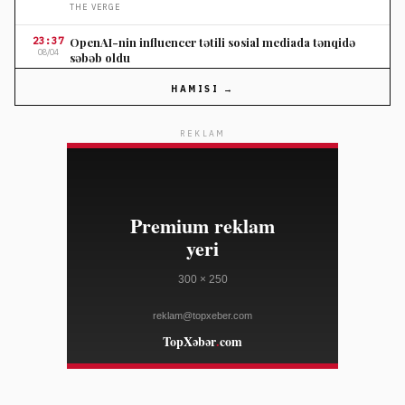
THE VERGE
23:37
OpenAI-nin influencer tətili sosial mediada tənqidə
08/04
səbəb oldu
THE VERGE
HAMISI →
23:37
Nordstromun ildönümü satışında seçilmiş cins
08/04
şalvarlara endirim
REKLAM
ELLE
23:10
Salvatore Ferragamo səhm qiyməti Amerika satışları
08/04
zəifliyinə görə dəyər itirib
WWD
23:10
Marko Rubio Hörmüz Boğazında Gömrük Sazişi üzrə
08/04
irəliləyişdən xəbər verib
WWD
23:10
Süni intellekt cins tədarük zənciri məlumatlarını daha
08/04
mürəkkəb edə bilər
WWD
23:10
"Open USD" bazara çıxdı, "Circle"ın bazar dəyərinə