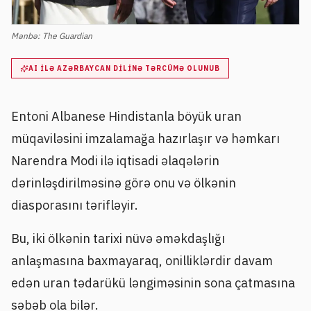
Mənbə:
The Guardian
AI ILƏ AZƏRBAYCAN DILINƏ TƏRCÜMƏ OLUNUB
Entoni Albanese Hindistanla böyük uran
müqaviləsini imzalamağa hazırlaşır və həmkarı
Narendra Modi ilə iqtisadi əlaqələrin
dərinləşdirilməsinə görə onu və ölkənin
diasporasını tərifləyir.
Bu, iki ölkənin tarixi nüvə əməkdaşlığı
anlaşmasına baxmayaraq, onilliklərdir davam
edən uran tədarükü ləngiməsinin sona çatmasına
səbəb ola bilər.