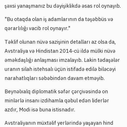
şəxsi yanaşmanız bu dəyişiklikdə əsas rol oynayıb.
"Bu otaqda olan iş adamlarının da təşəbbüs və
qərarlılığı vacib rol oynayır."
Təklif olunan nüvə sazişinin detalları az olsa da,
Avstraliya və Hindistan 2014-cü ildə mülki nüvə
əməkdaşlığı anlaşması imzalayıb. Lakin tədaşələr
uranın silah istehsalı üçün istifadə edilə biləcəyi
narahatlıqları səbəbindən davam etməyib.
Beynəlxalq diplomatik səfər çərçivəsində on
minlərlə insanı izdihamla qəbul edən liderlər
azdır, Modi isə buna istisnadır.
Avstraliyanın müxtəlif yerlərində yaşayan hind