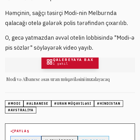
Həmçinin, sağçı təsirçi Modi-nin Melburnda
qalacağı otelə gələrək polis tərəfindən çıxarılıb.
O, gecə yatmazdan əvvəl otelin lobbisində "Modi-ə
pis sözlər" söyləyərək video yayıb.
QALEREYAYA BAX
1
şəkil
Modi və Albanese əsas uran müqaviləsini imzalayacaq
#
MODI
#
ALBANESE
#
URAN MÜQAVILƏSI
#
HINDISTAN
#
AVSTRALIYA
PAYLAŞ