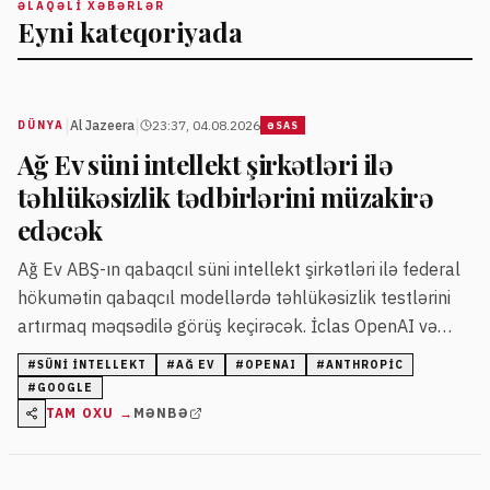
ƏLAQƏLI XƏBƏRLƏR
Eyni kateqoriyada
|
|
Al Jazeera
23:37, 04.08.2026
DÜNYA
ƏSAS
Ağ Ev süni intellekt şirkətləri ilə
təhlükəsizlik tədbirlərini müzakirə
edəcək
Ağ Ev ABŞ-ın qabaqcıl süni intellekt şirkətləri ilə federal
hökumətin qabaqcıl modellərdə təhlükəsizlik testlərini
artırmaq məqsədilə görüş keçirəcək. İclas OpenAI və
Anthropic şirkətlərinin modellərində baş vermiş
#
SÜNI INTELLEKT
#
AĞ EV
#
OPENAI
#
ANTHROPIC
kibertəhlükəsizlik hadisələrindən sonra təşkil olunur.
#
GOOGLE
TAM OXU →
MƏNBƏ