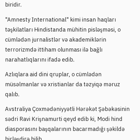
biridir.
"Amnesty International" kimi insan haqları
təşkilatları Hindistanda mühitin pisləşməsi, o
cümlədən jurnalistlər və akademiklərin
terrorizmdə ittiham olunması ilə bağlı
narahatlıqlarını ifadə edib.
Azlıqlara aid dini qruplar, o cümlədən
müsəlmanlar və xristianlar da təzyiqə məruz
qalıb.
Avstraliya Çoxmədəniyyətli Hərəkət Şəbəkəsinin
sədri Ravi Krişnamurti qeyd edib ki, Modi hind
diasporasını başqalarının bacarmadığı şəkildə
birləşdirə bilib.