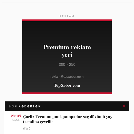
REKLAM
SON XƏBƏRLƏR
23:37
Çarliz Teronun punk pompadur saç düzümü yay
08/04
trendinə çevrilir
WWD