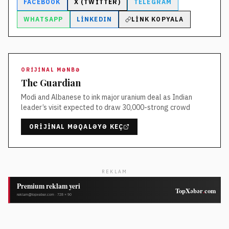
FACEBOOK
X (TWITTER)
TELEGRAM
WHATSAPP
LINKEDIN
LINK KOPYALA
ORIJINAL MƏNBƏ
The Guardian
Modi and Albanese to ink major uranium deal as Indian
leader’s visit expected to draw 30,000-strong crowd
ORIJINAL MƏQALƏYƏ KEÇ
REKLAM