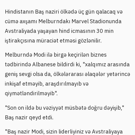
Hindistanın Baş naziri ölkədə üç gün qalacaq və
cümə axşamı Melburndakı Marvel Stadionunda
Avstraliyada yaşayan hind icmasının 30 min
iştirakçısına müraciət etməsi gözlənilir.
Melburndə Modi ilə birgə keçirilən biznes
tədbirində Albanese bildirdi ki, "xalqımız arasında
geniş sevgi olsa da, ölkələrarası əlaqələr yetərincə
inkişaf etməyib, araşdırılmayıb və
qiymətləndirilməyib".
"Son on ildə bu vəziyyət müsbətə doğru dəyişib,"
Baş nazir qeyd etdi.
"Baş nazir Modi, sizin liderliyiniz və Avstraliyaya