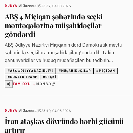
|
|
Al Jazeera
23:37, 04.08.2026
DÜNYA
ABŞ 4 Miçiqan şəhərində seçki
məntəqələrinə müşahidəçilər
göndərdi
ABŞ Ədliyyə Nazirliyi Miçiqanın dörd Demokratik meylli
şəhərində seçkilərə müşahidəçilər göndərdib. Lakin
qanunvericilər və hüquq müdafiəçiləri bu tədbirin
partiyalar üçün istifadə edilə biləcəyindən narahatdır.
#
ABŞ ƏDLIYYƏ NAZIRLIYI
#
MÜŞAHIDƏÇILƏR
#
MIÇIQAN
#
DONALD TRAMP
#
SEÇKI
TAM OXU →
MƏNBƏ
|
|
Al Jazeera
23:10, 04.08.2026
DÜNYA
İran atəşkəs dövründə hərbi gücünü
artırır