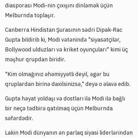
diasporası Modi-nin çıxışını dinləmək üçün
Melburnda toplaşır.
Canberra Hindistan Şurasının sədri Dipak-Rac
Gupta bildirib ki, Modi vətənində "siyasətçilər,
Bollywood ulduzları və kriket oyunçuları" kimi üç
məşhur qrupdan biridir.
"Kim olmağınız əhəmiyyətli deyil, əgər bu
qruplardan birinə daxilsinizsə," deyə o əlavə edib.
Gupta həyat yoldaşı və dostları ilə Modi ilə bağlı
bir neçə tədbirə qatılmaq üçün Melburnda
səfərdədir.
Lakin Modi dünyanın ən parlaq siyasi liderlərindən