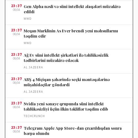
23:37
Gen Alpha nəsli və süni intellekt əlaqələri müzakirə
08/04
edildi
WWD
23:37
Meqan Marklinin As Ever brendi yeni məhsullarını
08/04
təqdim edir
WWD
23:37
Ağ Ev süni intellekt şirkətləri ilə təhlükəsizlik
08/04
tədbirlərini müzakirə edəcək
AL JAZEERA
23:37
ABŞ 4 Miçiqan şəhərində seçki məntəqələrinə
08/04
müşahidəçilər göndərdi
AL JAZEERA
23:37
Nvidia yeni sənaye qrupunda süni intellekt
08/04
təhlükəsizliyi üçün ilkin təkliflər təqdim edib
TECHCRUNCH
23:37
Telegram Apple App Store-dan çıxarıldıqdan sonra
08/04
bərpa olundu