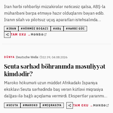
İran hərbi rəhbərliyi müzakirələr nəticəsiz qalsa, ABŞ-la
müharibəni bərpa etməyə hazır olduqlarını bəyan edib.
İranın silah və pilotsuz uçuş aparatları istehsalında
irəliləyişlər olduğu bildirilib.
#
İRAN
#
HÖRMÜZ BOĞAZI
#
ABŞ
#
HƏRBI GÜC
TAM OXU →
MƏNBƏ
|
|
Deutsche Welle
22:39, 04.08.2026
DÜNYA
Seuta sərhəd böhranında məsuliyyət
kimdədir?
Maroko hökuməti uzun müddət Afrikadakı İspaniya
eksklavı Seuta sərhədində baş verən kütləvi miqrasiya
dalğası ilə bağlı açıqlama vermirdi. Ekspertlər yaranmış
vəziyyəti siyasi gərginliklər, miqrasiya siyasəti və sosial-
TAM OXU →
MƏNBƏ
#
SEUTA
#
MAROKO
#
MIQRASIYA
iqtisadi səbəblərin qarşılıqlı təsiri kimi qiymətləndirir.