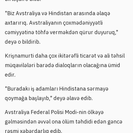
"Biz Avstraliya və Hindistan arasında əlaqə
axtarırıq. Avstraliyanın çoxmədəniyyətli
cəmiyyətinə töhfə verməkdən qürur duyuruq,"
deyə o bildirib.
Krişnamurti daha çox ikitərəfli ticarət və ali təhsil
müqavilələri barədə dialoqların olacağına ümid
edir.
"Buradakı iş adamları Hindistana sərmayə
qoymağa başlayıb," deyə əlavə edib.
Avstraliya Federal Polisi Modi-nin ölkəyə
gəlməsindən əvvəl ona ölüm təhdidi edən gəncə
rəsmi xəbərdarlıq edib.