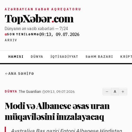
AZƏRBAYCAN XƏBƏR AQREQATORU
TopXəbər
.
com
Dünyanın ən vacib xəbərləri — 7/24
09:13, 09.07.2026
SON YENILƏNMƏ
ARXIV
HAMISI
DÜNYA
İQTISADIYYAT
SƏHM BAZARI
KRIP
ANA SƏHIFƏ
|
The Guardian
|
09:13, 09.07.2026
A
DÜNYA
Modi və Albanese əsas uran
müqaviləsini imzalayacaq
Avstraliya Baş naziri Entoni Albanese Hindistan