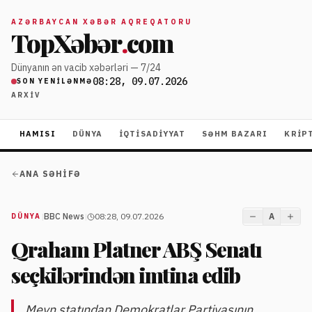
AZƏRBAYCAN XƏBƏR AQREQATORU
TopXəbər
.
com
Dünyanın ən vacib xəbərləri — 7/24
08:28, 09.07.2026
SON YENILƏNMƏ
ARXIV
HAMISI
DÜNYA
İQTISADIYYAT
SƏHM BAZARI
KRIP
ANA SƏHIFƏ
|
BBC News
|
08:28, 09.07.2026
A
DÜNYA
Qraham Platner ABŞ Senatı
seçkilərindən imtina edib
Meyn ştatından Demokratlar Partiyasının