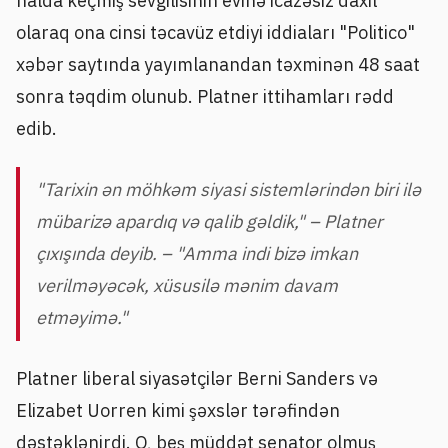
halda keçmiş sevgilisinin evinə icazəsiz daxil
olaraq ona cinsi təcavüz etdiyi iddiaları "Politico"
xəbər saytında yayımlanandan təxminən 48 saat
sonra təqdim olunub. Platner ittihamları rədd
edib.
"Tarixin ən möhkəm siyasi sistemlərindən biri ilə
mübarizə apardıq və qalib gəldik," – Platner
çıxışında deyib. – "Amma indi bizə imkan
verilməyəcək, xüsusilə mənim davam
etməyimə."
Platner liberal siyasətçilər Berni Sanders və
Elizabet Uorren kimi şəxslər tərəfindən
dəstəklənirdi. O, beş müddət senator olmuş