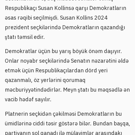
Respublikaçı Susan Kollinsə qarşı Demokratların
əsas rəqibi seçilmişdi. Susan Kollins 2024
prezident seçkilərində Demokratların qazandığı
ştatı təmsil edir.
Demokratlar üçün bu yarış böyük önəm daşıyır.
Onlar noyabr seçkilərində Senatın nəzarətini əldə
etmək üçün Respublikaçılardan dörd yeri
qazanmalı, öz yerlərini qorumaq
məcburiyyətindədirlər. Meyn ştatı bu məqsədlə ən
vacib hədəf sayılır.
Platnerin seçkidən çəkilməsi Demokratların bu
ümidlərinə ciddi təsir göstərə bilər. Bundan başqa,
partiyanın sol qanadı ilə mülayimlər arasındakı