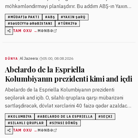
möhkəmləndirməyi planlaşdırır. Bu addım ABŞ-ın Yaxın
Şərqdəki mövqeyinə dair suallar yaradıb.
#
MÜDAFIƏ PAKTI
#
ABŞ
#
YAXIN ŞƏRQ
#
SƏUDIYYƏ ƏRƏBISTANI
#
TÜRKIYƏ
TAM OXU →
MƏNBƏ
|
|
Al Jazeera
05:00, 08.08.2026
DÜNYA
Abelardo de la Espriella
Kolumbiyanın prezidenti kimi and içdi
Abelardo de la Espriella Kolumbiyanın prezidenti
seçilərək and içib. O, silahlı qruplara qarşı mübarizəni
sərtləşdirəcək, dövlət xərclərini 40 faizə qədər azaldacaq
və neft-qaz sənayesini canlandırmağı planlaşdırır.
#
KOLUMBIYA
#
ABELARDO DE LA ESPRIELLA
#
SEÇKI
#
SILAHLI QRUPLAR
#
SIYASI DÖNÜŞ
TAM OXU →
MƏNBƏ