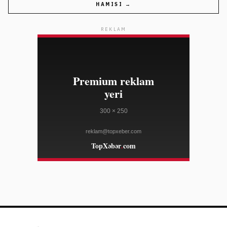
HAMISI →
04:00
David Brat ABŞ-ın Avstraliyadakı səfiri təyin edilib
08/08
REKLAM
THE GUARDIAN
03:54
Ondo Perps qeyri-ABŞ treyderləri üçün 7 milyard
08/08
dollar həcmə çatdı
YAHOO FINANCE
03:54
Pakistan, Səudiyyə və Türkiyə yeni regional müdafiə
08/08
müqaviləsi imzalayıb
AL JAZEERA
03:54
Beynəlxalq Cinayət Məhkəməsi Çad və Venesuelanı
08/08
üzvlüyü saxlamağa çağırdı
AL JAZEERA
03:24
Ceyms Marsden və oğlu The Macallan ilə birgə
08/08
əməkdaşlıq etdi
WWD
03:24
OpenAI Astra modelinin inkişafını təhlükəsizlik səbəbi
08/08
ilə ləngidib