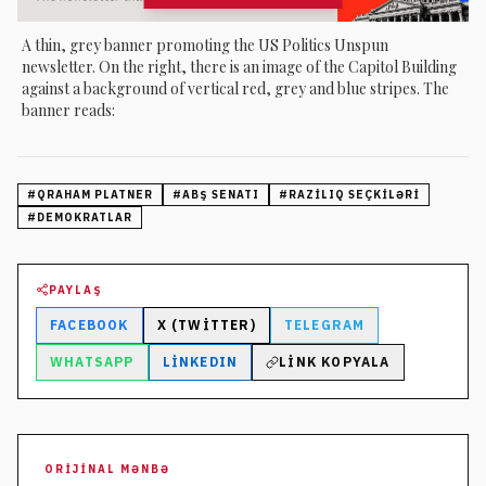
A thin, grey banner promoting the US Politics Unspun
newsletter. On the right, there is an image of the Capitol Building
against a background of vertical red, grey and blue stripes. The
banner reads:
#
QRAHAM PLATNER
#
ABŞ SENATI
#
RAZILIQ SEÇKILƏRI
#
DEMOKRATLAR
PAYLAŞ
FACEBOOK
X (TWITTER)
TELEGRAM
WHATSAPP
LINKEDIN
LINK KOPYALA
ORIJINAL MƏNBƏ