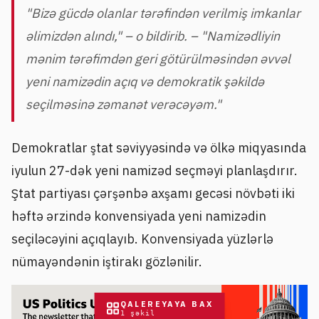
"Bizə gücdə olanlar tərəfindən verilmiş imkanlar
əlimizdən alındı," – o bildirib. – "Namizədliyin
mənim tərəfimdən geri götürülməsindən əvvəl
yeni namizədin açıq və demokratik şəkildə
seçilməsinə zəmanət verəcəyəm."
Demokratlar ştat səviyyəsində və ölkə miqyasında
iyulun 27-dək yeni namizəd seçməyi planlaşdırır.
Ştat partiyası çərşənbə axşamı gecəsi növbəti iki
həftə ərzində konvensiyada yeni namizədin
seçiləcəyini açıqlayıb. Konvensiyada yüzlərlə
nümayəndənin iştirakı gözlənilir.
QALEREYAYA BAX
1
şəkil