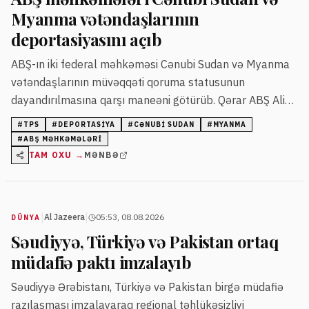
Myanma vətəndaşlarının
deportasiyasını açıb
ABŞ-ın iki federal məhkəməsi Cənubi Sudan və Myanma
vətəndaşlarının müvəqqəti qoruma statusunun
dayandırılmasına qarşı maneəni götürüb. Qərar ABŞ Ali
Məhkəməsinin oxşar işlərdə verdiyi qərarlara əsaslanır.
#
TPS
#
DEPORTASIYA
#
CƏNUBI SUDAN
#
MYANMA
#
ABŞ MƏHKƏMƏLƏRI
TAM OXU →
MƏNBƏ
|
|
Al Jazeera
05:53, 08.08.2026
DÜNYA
Səudiyyə, Türkiyə və Pakistan ortaq
müdafiə paktı imzalayıb
Səudiyyə Ərəbistanı, Türkiyə və Pakistan birgə müdafiə
razılaşması imzalayaraq regional təhlükəsizliyi