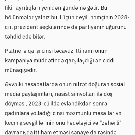
fikir ayrılıqları yenidən gündəmə gəlir. Bu
bölünmələr yalnız bu il üçün deyil, həmçinin 2028-
ci il prezident seçkilərində də partiyanın uğurunu
təhdid edə bilər.
Platnerə qarşı cinsi təcavüz ittihamı onun
kampaniya müddətində qarşılaşdığı ən ciddi
münaqişədir.
Əvvəlki hesabatlarda onun nifrət doğuran sosial
media paylaşımları, nasist simvolları ilə döş
döyməsi, 2023-cü ildə evləndikdən sonra
qadınlara yolladığı cinsi məzmunlu mesajlar və
keçmiş sevgililərinin onu hədələyici və "zəhərli"
davranışda ittiham etməsi sənaye dairəsində