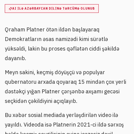
AI ILƏ AZƏRBAYCAN DILINƏ TƏRCÜMƏ OLUNUB
Qraham Platner ötən ildən başlayaraq
Demokratların əsas namizədi kimi sürətlə
yüksəldi, lakin bu proses qəflətən ciddi şəkildə
dayanıb.
Meyn sakini, keçmiş döyüşçü və populyar
qubernatoru arxada qoyaraq 15 mindən çox yerli
dəstəkçi yığan Platner çərşənbə axşamı gecəsi
seçkidən çəkildiyini açıqlayıb.
Bu xəbər sosial mediada yerləşdirilən video ilə
yayıldı. Videoda isə Platnerin 2021-ci ildə sərxoş