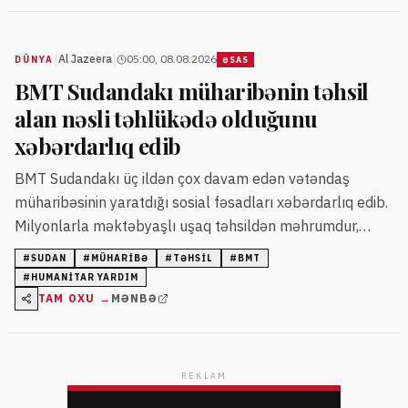
|
|
Al Jazeera
05:00, 08.08.2026
DÜNYA
ƏSAS
BMT Sudandakı müharibənin təhsil
alan nəsli təhlükədə olduğunu
xəbərdarlıq edib
BMT Sudandakı üç ildən çox davam edən vətəndaş
müharibəsinin yaratdığı sosial fəsadları xəbərdarlıq edib.
Milyonlarla məktəbyaşlı uşaq təhsildən məhrumdur,
münaqişə qadınlar və uşaqlara mənfi təsir göstərir.
#
SUDAN
#
MÜHARIBƏ
#
TƏHSIL
#
BMT
#
HUMANITAR YARDIM
TAM OXU →
MƏNBƏ
REKLAM