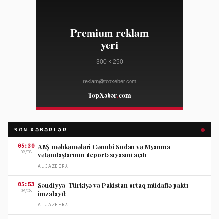
SON XƏBƏRLƏR
06:30
ABŞ məhkəmələri Cənubi Sudan və Myanma
08/08
vətəndaşlarının deportasiyasını açıb
AL JAZEERA
05:53
Səudiyyə, Türkiyə və Pakistan ortaq müdafiə paktı
08/08
imzalayıb
AL JAZEERA