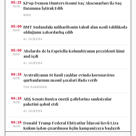
05:23
KPop Demon Hunters Rəsmi Saç Aksesuarları ilə Saç
08/08
Baxımına İştirak Edib
WWD
05:00
BMT Sudandakı müharibənin təhsil alan nəsli təhlükədə
08/08
olduğunu xəbərdarlıq edib
AL JAZEERA
05:00
Abelardo de la Espriella Kolumbiyanın prezidenti kimi
08/08
and içdi
AL JAZEERA
04:24
Avstraliyanın St Basil yaşlılar evində koronavirus
08/08
qurbanlarının məsul şəxsləri ifadə verib
THE GUARDIAN
04:24
ABŞ Senatı Rusiya enerji gəlirlərinə sanksiyalar
08/08
paketini qəbul etdi
AL JAZEERA
04:24
Donald Tramp Federal Ehtiyatlar İdarəsi üzvü Liza
08/08
Kukun işdən çıxarılması üçün kampaniyaya başlayıb
AL JAZEERA