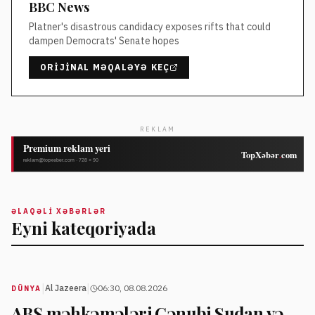
BBC News
Platner's disastrous candidacy exposes rifts that could
dampen Democrats' Senate hopes
ORIJINAL MƏQALƏYƏ KEÇ
REKLAM
ƏLAQƏLI XƏBƏRLƏR
Eyni kateqoriyada
|
|
Al Jazeera
06:30, 08.08.2026
DÜNYA
ABŞ məhkəmələri Cənubi Sudan və