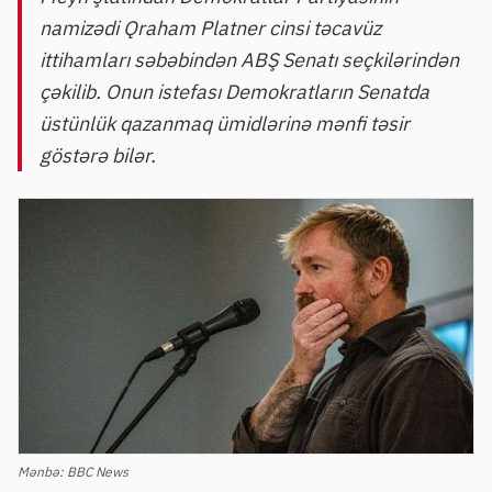
namizədi Qraham Platner cinsi təcavüz
ittihamları səbəbindən ABŞ Senatı seçkilərindən
çəkilib. Onun istefası Demokratların Senatda
üstünlük qazanmaq ümidlərinə mənfi təsir
göstərə bilər.
Mənbə:
BBC News