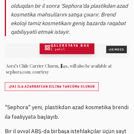
olduqdan bir il sonra 'Sephora'da plastikdən azad
kosmetika məhsullarını satışa çıxarır. Brend
ekoloji təmiz kosmetikanı geniş bazarda rəqabət
qabiliyyətli etmək istəyir.
QALEREYAYA BAX
2
şəkil
EMBED
Aora’s Chile Carrier Charm, $49, will also be available at
sephora.com. courtesy
AI ILƏ AZƏRBAYCAN DILINƏ TƏRCÜMƏ OLUNUB
"Sephora" yeni, plastikdən azad kosmetika brendi
ilə fəaliyyətə başlayıb.
Bir il əvvəl ABŞ-da birbaşa istehlakçılar üçün sayt