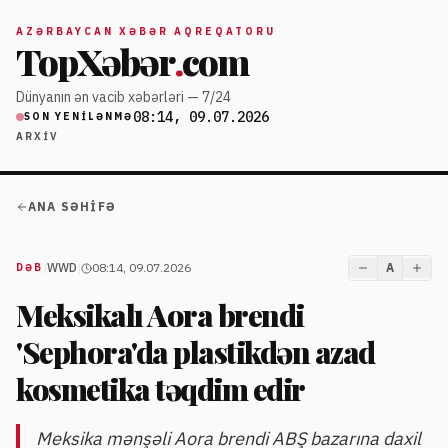
AZƏRBAYCAN XƏBƏR AQREQATORU
TopXəbər
.
com
Dünyanın ən vacib xəbərləri — 7/24
08:14, 09.07.2026
SON YENILƏNMƏ
ARXIV
ANA SƏHIFƏ
|
WWD
|
08:14, 09.07.2026
A
DƏB
Meksikalı Aora brendi
'Sephora'da plastikdən azad
kosmetika təqdim edir
Meksika mənşəli Aora brendi ABŞ bazarına daxil