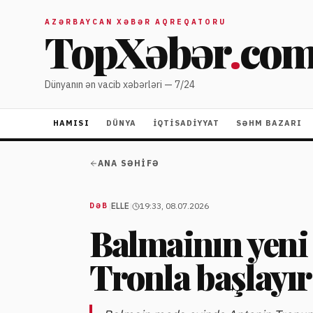
AZƏRBAYCAN XƏBƏR AQREQATORU
TopXəbər
.
co
Dünyanın ən vacib xəbərləri — 7/24
HAMISI
DÜNYA
İQTISADIYYAT
SƏHM BAZARI
ANA SƏHIFƏ
|
ELLE
|
19:33, 08.07.2026
DƏB
Balmainın yeni
Tronla başlayır