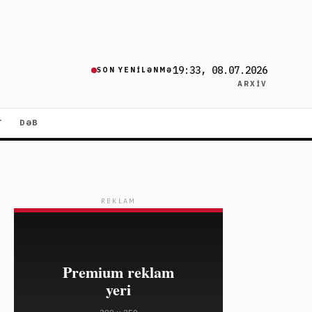
19:33, 08.07.2026
SON YENILƏNMƏ
ARXIV
T
DƏB
REKLAM