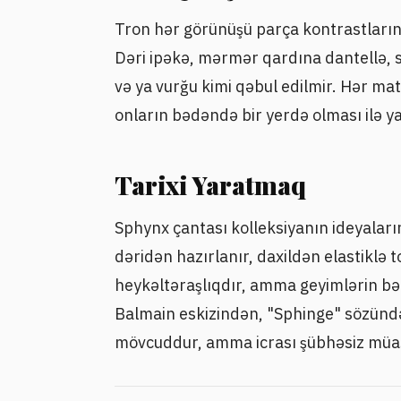
Tron hər görünüşü parça kontrastların
Dəri ipəkə, mərmər qardına dantellə, s
və ya vurğu kimi qəbul edilmir. Hər mat
onların bədəndə bir yerdə olması ilə ya
Tarixi Yaratmaq
Sphynx çantası kolleksiyanın ideyaların
dəridən hazırlanır, daxildən elastiklə 
heykəltəraşlıqdır, amma geyimlərin bə
Balmain eskizindən, "Sphinge" sözündən 
mövcuddur, amma icrası şübhəsiz müas