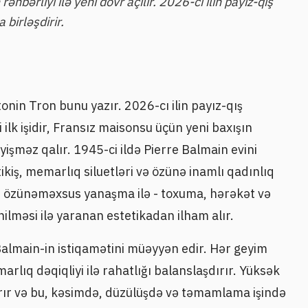
bərliyi ilə yeni dövr açılır. 2026-cı ilin payız-qış
 birləşdirir.
tonin Tron bunu yazır. 2026-cı ilin payız-qış
 ilk işidir, Fransız maisonsu üçün yeni baxışın
işməz qalır. 1945-ci ildə Pierre Balmain evini
kiş, memarlıq siluetləri və özünə inamlı qadınlıq
ən özünəməxsus yanaşma ilə - toxuma, hərəkət və
ilməsi ilə yaranan estetikadan ilham alır.
 Balmain-in istiqamətini müəyyən edir. Hər geyim
lıq dəqiqliyi ilə rahatlığı balanslaşdırır. Yüksək
xarır və bu, kəsimdə, düzülüşdə və təmamlama işində