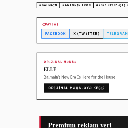
#
BALMAIN
#
ANTONIN TRON
#
2026 PAYIZ-QIŞ 
PAYLAŞ
FACEBOOK
X (TWITTER)
TELEGRA
ORIJINAL MƏNBƏ
ELLE
Balmain’s New Era Is Here for the House
ORIJINAL MƏQALƏYƏ KEÇ