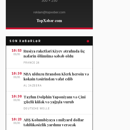
SON XƏBƏRLƏR
10:53
Rusiya raketləri Kiyev ətrafında üç
08/08
nəfərin ölümünə səbəb oldu
FRANCE 24
10:30
NBA ulduzu Brandon Klerk heroin və
08/08
kokain təsirindən vəfat edib
AL JAZEERA
10:30
Tayfun Dolphin Yaponiyanı və Çini
08/08
güclü külək və yağışla vurub
DEUTSCHE WELLE
10:23
ABŞ Kolumbiyaya 1 milyard dollar
08/08
təhlükəsizlik yardımı verəcək