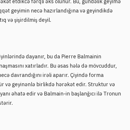
əkət etdikcə fərqli əks olunur. Bu, gündəlik geyimə
Diqqət geyimin necə hazırlandığına və geyindikdə
ıq və şişirdilmiş deyil.
yinlərində dayanır, bu da Pierre Balmainin
yanaşmasını xatırladır. Bu əsas hələ də mövcuddur,
ə davrandığını irəli aparır. Çiyində forma
r və geyinənlə birlikdə hərəkət edir. Struktur və
yanı əhatə edir və Balmain-in başlanğıcı ilə Tronun
tərir.