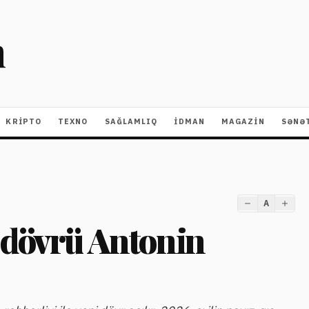
m
KRIPTO
TEXNO
SAĞLAMLIQ
İDMAN
MAGAZİN
SƏNƏ
A
 dövrü Antonin