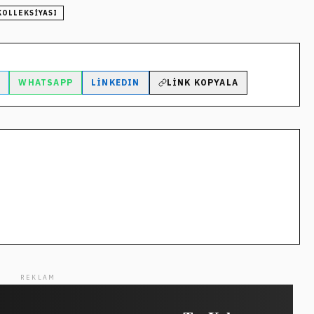
KOLLEKSIYASI
M
WHATSAPP
LINKEDIN
LINK KOPYALA
REKLAM