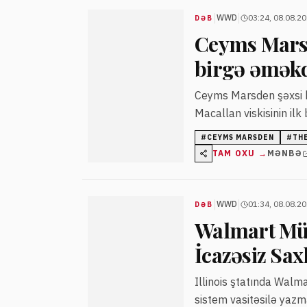
|
|
WWD
03:24, 08.08.2
DƏB
Ceyms Marsd
birgə əməkd
Ceyms Marsden şəxsi hə
Macallan viskisinin ilk
#
CEYMS MARSDEN
#
TH
TAM OXU →
MƏNBƏ
|
|
WWD
01:34, 08.08.2
DƏB
Walmart Müş
İcazəsiz Sa
Illinois ştatında Walm
sistem vasitəsilə yazm