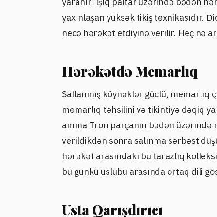
yaranır; işıq paltar üzərində bədən hər
yaxınlaşan yüksək tikiş texnikasıdır. 
necə hərəkət etdiyinə verilir. Heç nə art
Hərəkətdə Memarlıq
Sallanmış köynəklər güclü, memarlıq çi
memarlıq təhsilini və tikintiyə dəqiq 
amma Tron parçanın bədən üzərində nec
verildikdən sonra salınma sərbəst düşü
hərəkət arasındakı bu tarazlıq kolleksi
bu günkü üslubu arasında ortaq dili gös
Usta Qarışdırıcı