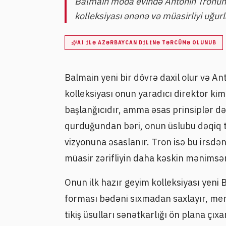
Balmain moda evində Antonin Tronun rəh
kolleksiyası ənənə və müasirliyi uğurla
AI ILƏ AZƏRBAYCAN DILINƏ TƏRCÜMƏ OLUNUB
Balmain yeni bir dövrə daxil olur və An
kolleksiyası onun yaradıcı direktor kimi
başlanğıcıdır, amma əsas prinsiplər dəy
qurduğundan bəri, onun üslubu dəqiq ti
vizyonuna əsaslanır. Tron isə bu irsd
müasir zərifliyin daha kəskin mənimsən
Onun ilk hazır geyim kolleksiyası yeni
forması bədəni sıxmadan saxlayır, memar
tikiş üsulları sənətkarlığı ön plana çı