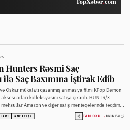
026
 Hunters Rəsmi Saç
 ilə Saç Baxımına İştirak Edib
 və Oskar mükafatı qazanmış animasiya filmi KPop Demon
 aksesuarları kolleksiyasını satışa çıxarıb. HUNTR/X
 məhsullar Amazon və digər satış məntəqələrində təqdim
TAM OXU →
MƏNBƏ
RLARI
#
NETFLIX