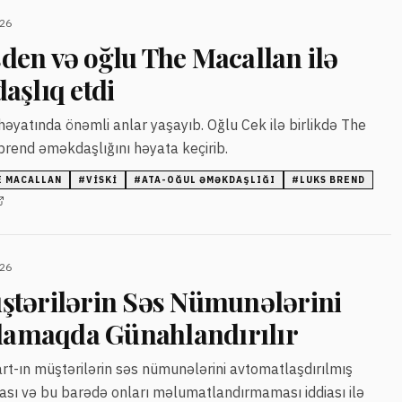
026
en və oğlu The Macallan ilə
aşlıq etdi
yatında önəmli anlar yaşayıb. Oğlu Cek ilə birlikdə The
 brend əməkdaşlığını həyata keçirib.
E MACALLAN
#
VISKI
#
ATA-OĞUL ƏMƏKDAŞLIĞI
#
LUKS BREND
026
tərilərin Səs Nümunələrini
xlamaqda Günahlandırılır
art-ın müştərilərin səs nümunələrini avtomatlaşdırılmış
ası və bu barədə onları məlumatlandırmaması iddiası ilə