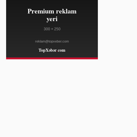
AL JAZEERA
08:54
Rusiya Kiyev ətrafında hücumlarla
08/08
üç nəfərin ölümünə səbəb olub
AL JAZEERA
08:54
Konqoda 42 ildən sonra ilk əhali
08/08
siyahıyaalması başlayır
AL JAZEERA
08:54
Kiyev yaxınlığında Rusiya raket
08/08
zərbələri üç nəfərin ölümünə səbəb
olub
BBC NEWS
08:23
ABŞ Kolumbiyaya 1 milyard dollar
08/08
təhlükəsizlik yardımı göstərəcək
THE GUARDIAN
08:00
Səudiyyə kəşfiyyatı başçısı İraq baş
08/08
naziri ilə görüşüb
AL JAZEERA