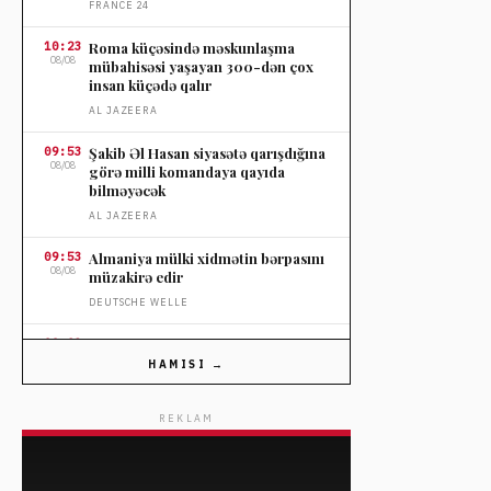
FRANCE 24
10:23
Roma küçəsində məskunlaşma
08/08
mübahisəsi yaşayan 300-dən çox
insan küçədə qalır
AL JAZEERA
09:53
Şakib Əl Hasan siyasətə qarışdığına
08/08
görə milli komandaya qayıda
bilməyəcək
AL JAZEERA
09:53
Almaniya mülki xidmətin bərpasını
08/08
müzakirə edir
DEUTSCHE WELLE
09:23
Yabanı yanğın tüstüsünün sağlamlığa
08/08
təsiri ölüm hallarını artırır
HAMISI →
THE GUARDIAN
REKLAM
09:23
FIFA prezidenti İnfantino
08/08
Kolumbiyada prezident andiçmə
mərasimində dəstək aldı