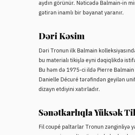
aydın görünür. Nəticədə Balmain-in mira
gətirən inamlı bir bəyanat yaranır.
Dəri Kəsim
Dəri Tronun ilk Balmain kolleksiyasınd
bu materialı tikişlə eyni dəqiqlikdə ist
Bu həm də 1975-ci ildə Pierre Balmain 
Danielle Décuré tərəfindən geyilən un
dizayn etdiyini xatırladır.
Sənətkarlıqla Yüksək Ti
Fil coupé paltarlar Tronun zənginliyə 