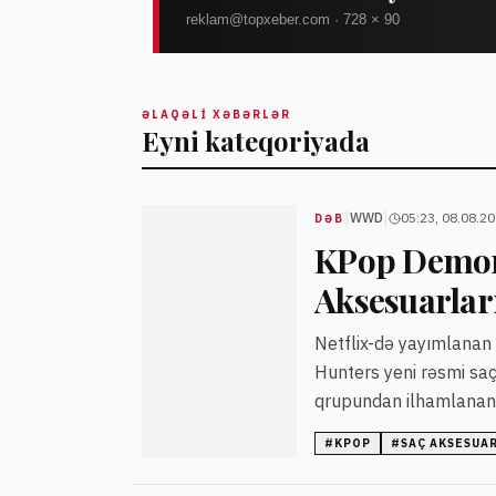
ƏLAQƏLI XƏBƏRLƏR
Eyni kateqoriyada
|
|
WWD
05:23, 08.08.2
DƏB
KPop Demon
Aksesuarları
Netflix-də yayımlanan
Hunters yeni rəsmi saç
qrupundan ilhamlanan
olunur.
#
KPOP
#
SAÇ AKSESUA