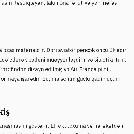
sını təsdiqləyən, lakin ona fərqli və yeni nəfəs
a əsas materialdır. Dəri aviator pencək öncülük edir,
ifadə edərək bədəni müəyyənləşdirir və silueti artırır.
tərəfindən dizayn edilmiş və Air France pilotu
iformaya işarədir. Bu, maisonun güclü qadın üçün
kiş
yanaşmasını göstərir. Effekt toxuma və hərəkətdən