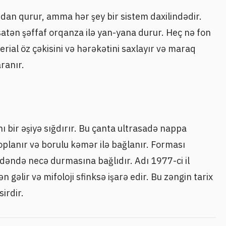
dan qurur, amma hər şey bir sistem daxilindədir.
atən şəffaf orqanza ilə yan-yana durur. Heç nə fon
erial öz çəkisini və hərəkətini saxlayır və maraq
ranır.
ı bir əşiyə sığdırır. Bu çanta ultrasadə nappa
toplanır və borulu kəmər ilə bağlanır. Forması
dəndə necə durmasına bağlıdır. Adı 1977-ci il
gəlir və mifoloji sfinksə işarə edir. Bu zəngin tarix
irdir.