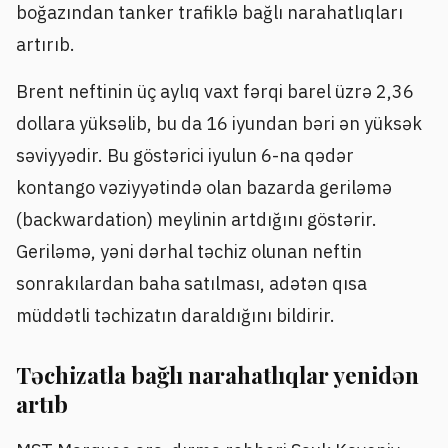
boğazından tanker trafiklə bağlı narahatlıqları
artırıb.
Brent neftinin üç aylıq vaxt fərqi barel üzrə 2,36
dollara yüksəlib, bu da 16 iyundan bəri ən yüksək
səviyyədir. Bu göstərici iyulun 6-na qədər
kontango vəziyyətində olan bazarda geriləmə
(backwardation) meylinin artdığını göstərir.
Geriləmə, yəni dərhal təchiz olunan neftin
sonrakılardan baha satılması, adətən qısa
müddətli təchizatın daraldığını bildirir.
Təchizatla bağlı narahatlıqlar yenidən
artıb