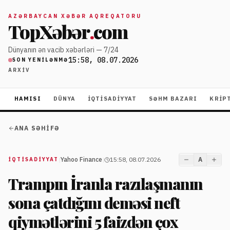
AZƏRBAYCAN XƏBƏR AQREQATORU
TopXəbər
.
com
Dünyanın ən vacib xəbərləri — 7/24
15:58, 08.07.2026
SON YENILƏNMƏ
ARXIV
HAMISI
DÜNYA
İQTISADIYYAT
SƏHM BAZARI
KRIP
ANA SƏHIFƏ
|
Yahoo Finance
|
15:58, 08.07.2026
A
İQTISADIYYAT
Trampın İranla razılaşmanın
sona çatdığını deməsi neft
qiymətlərini 5 faizdən çox