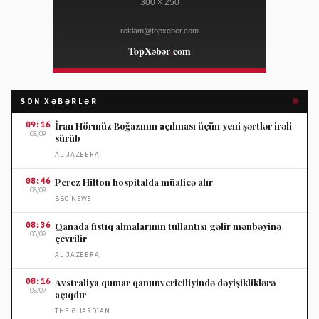
SON XƏBƏRLƏR
09:16
İran Hörmüz Boğazının açılması üçün yeni şərtlər irəli
08/09
sürüb
AL JAZEERA
08:46
Perez Hilton hospitalda müalicə alır
08/09
BBC NEWS
08:36
Qanada fıstıq almalarının tullantısı gəlir mənbəyinə
08/09
çevrilir
AL JAZEERA
08:16
Avstraliya qumar qanunvericiliyində dəyişikliklərə
08/09
açıqdır
THE GUARDIAN