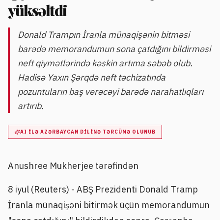
yüksəltdi
Donald Trampın İranla münaqişənin bitməsi
barədə memorandumun sona çatdığını bildirməsi
neft qiymətlərində kəskin artıma səbəb olub.
Hadisə Yaxın Şərqdə neft təchizatında
pozuntuların baş verəcəyi barədə narahatlıqları
artırıb.
AI ILƏ AZƏRBAYCAN DILINƏ TƏRCÜMƏ OLUNUB
Anushree Mukherjee tərəfindən
8 iyul (Reuters) - ABŞ Prezidenti Donald Tramp
İranla münaqişəni bitirmək üçün memorandumun