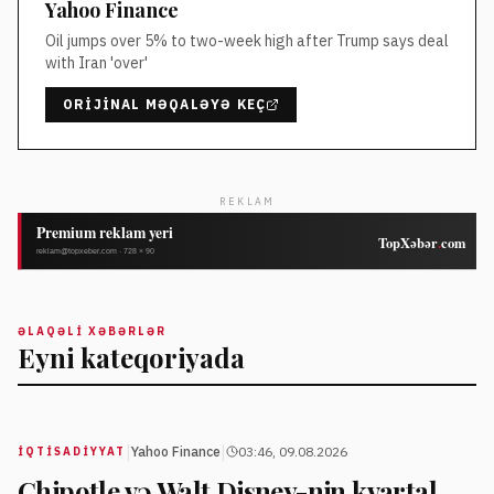
Yahoo Finance
Oil jumps over 5% to two-week high after Trump says deal
with Iran 'over'
ORIJINAL MƏQALƏYƏ KEÇ
REKLAM
ƏLAQƏLI XƏBƏRLƏR
Eyni kateqoriyada
|
|
Yahoo Finance
03:46, 09.08.2026
İQTISADIYYAT
Chipotle və Walt Disney-nin kvartal