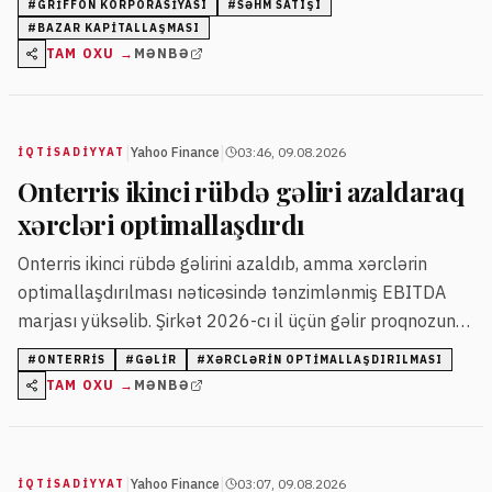
#
GRIFFON KORPORASIYASI
#
SƏHM SATIŞI
#
BAZAR KAPITALLAŞMASI
TAM OXU →
MƏNBƏ
|
|
Yahoo Finance
03:46, 09.08.2026
İQTISADIYYAT
Onterris ikinci rübdə gəliri azaldaraq
xərcləri optimallaşdırdı
Onterris ikinci rübdə gəlirini azaldıb, amma xərclərin
optimallaşdırılması nəticəsində tənzimlənmiş EBITDA
marjası yüksəlib. Şirkət 2026-cı il üçün gəlir proqnozunu
endirib, amma ikinci yarı üçün güclü nağd pul axını
#
ONTERRIS
#
GƏLIR
#
XƏRCLƏRIN OPTIMALLAŞDIRILMASI
gözləyir.
TAM OXU →
MƏNBƏ
|
|
Yahoo Finance
03:07, 09.08.2026
İQTISADIYYAT