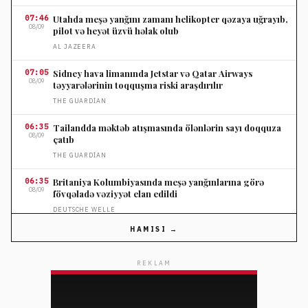
07:46
Utahda meşə yanğını zamanı helikopter qəzaya uğrayıb,
08/09
pilot və heyət üzvü həlak olub
AL JAZEERA
07:05
Sidney hava limanında Jetstar və Qatar Airways
08/09
təyyarələrinin toqquşma riski araşdırılır
THE GUARDIAN
06:35
Tailandda məktəb atışmasında ölənlərin sayı doqquza
08/09
çatıb
THE GUARDIAN
06:35
Britaniya Kolumbiyasında meşə yanğınlarına görə
08/09
fövqəladə vəziyyət elan edildi
DEUTSCHE WELLE
HAMISI →
05:16
Macarıstanda Andras Baka prezidentliyə namizəd
08/09
göstərildi
REKLAM
AL JAZEERA
04:17
Türkiyə Məkkədəki müdafiə sazişinin İranla bağlı
08/09
olmadığını açıqladı