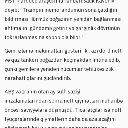
MST Marquee araşdırma rəhbəri Sauk Kavoniv
deyib: "Trampın memorandumun sona çatdığını
bildirməsi Hürmüz boğazının yenidən bağlanması
ehtimalını gündəmə gətirir və gərginlik dövrünün
təkrarlanmasına səbəb ola bilər."
Gəmi izləmə məlumatları göstərir ki, azı dörd neft
və qaz tankeri boğazdan keçməkdən imtina edib,
çünki gəmilərə yenidən hücumlar təhlükəsizlik
narahatlıqlarını gücləndirib.
ABŞ və İranın ötən ay sülh sazişi
imzalamalarından sonra neft qiymətləri müharibə
öncəsi səviyyələrə düşmüşdü. Ticarətçilər isə neft
fyuçerslərində qiymətlərin daha da azalacağını