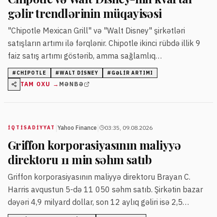
gəlir trendlərinin müqayisəsi
"Chipotle Mexican Grill" və "Walt Disney" şirkətləri
satışların artımı ilə fərqlənir. Chipotle ikinci rübdə illik 9
faiz satış artımı göstərib, amma sağlamlıq
xəbərdarlıqları onun səhmlərinə təzyiq edib.
#
CHIPOTLE
#
WALT DISNEY
#
GƏLIR ARTIMI
TAM OXU →
MƏNBƏ
|
|
Yahoo Finance
03:35, 09.08.2026
İQTISADIYYAT
Griffon korporasiyasının maliyyə
direktoru 11 min səhm satıb
Griffon korporasiyasının maliyyə direktoru Brayan C.
Harris avqustun 5-də 11 050 səhm satıb. Şirkətin bazar
dəyəri 4,9 milyard dollar, son 12 aylıq gəliri isə 2,5
milyard dollar səviyyəsindədir.