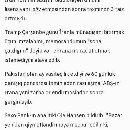
lisenziyanı ləğv etməsindən sonra təxminən 3 faiz
artmışdı.
Tramp Çərşənbə günü İranla münaqişəni bitirmək
üçün imzalanmış memorandumun "sona
çatdığını" deyib və Tehrana müraciət etmək
istəmədiyini əlavə edib.
Pakistan ötən ay vasitəçilik etdiyi və 60 günlük
danışıq pəncərəsi təmin edən razılaşma, ABŞ-ın
İrana yeni zərbələr endirməsindən sonra
gərginləşib.
Saxo Bank-ın analitiki Ole Hansen bildirib: "Bazar
yenidən qiymətləndirməyə məcbur edilir ki,