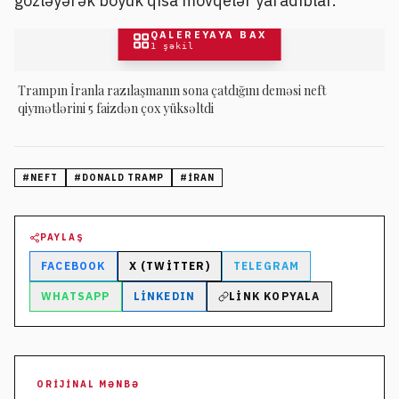
gözləyərək böyük qısa mövqelər yaradıblar.
QALEREYAYA BAX
1
şəkil
Trampın İranla razılaşmanın sona çatdığını deməsi neft
qiymətlərini 5 faizdən çox yüksəltdi
#
NEFT
#
DONALD TRAMP
#
İRAN
PAYLAŞ
FACEBOOK
X (TWITTER)
TELEGRAM
WHATSAPP
LINKEDIN
LINK KOPYALA
ORIJINAL MƏNBƏ