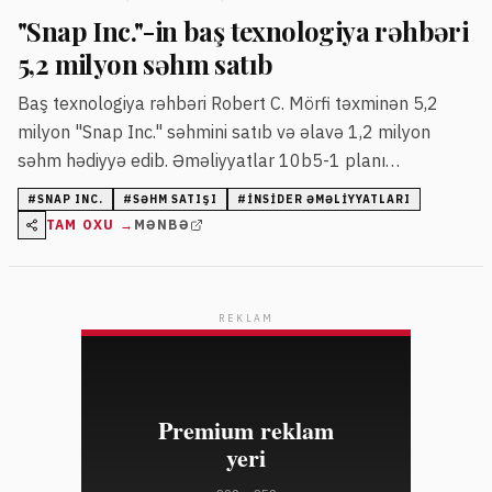
"Snap Inc."-in baş texnologiya rəhbəri
5,2 milyon səhm satıb
Baş texnologiya rəhbəri Robert C. Mörfi təxminən 5,2
milyon "Snap Inc." səhmini satıb və əlavə 1,2 milyon
səhm hədiyyə edib. Əməliyyatlar 10b5-1 planı
çərçivəsində aparılıb. Satışdan sonra Mörfinin birbaşa və
#
SNAP INC.
#
SƏHM SATIŞI
#
INSIDER ƏMƏLIYYATLARI
dolayı səhm payı təxminən 246,55 milyon dollar
TAM OXU →
MƏNBƏ
dəyərində qalır.
REKLAM