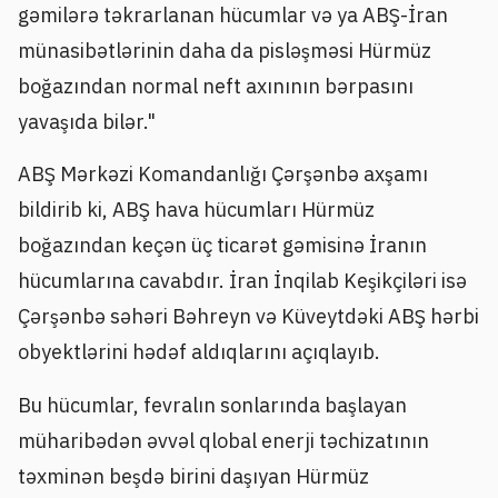
gəmilərə təkrarlanan hücumlar və ya ABŞ-İran
münasibətlərinin daha da pisləşməsi Hürmüz
boğazından normal neft axınının bərpasını
yavaşıda bilər."
ABŞ Mərkəzi Komandanlığı Çərşənbə axşamı
bildirib ki, ABŞ hava hücumları Hürmüz
boğazından keçən üç ticarət gəmisinə İranın
hücumlarına cavabdır. İran İnqilab Keşikçiləri isə
Çərşənbə səhəri Bəhreyn və Küveytdəki ABŞ hərbi
obyektlərini hədəf aldıqlarını açıqlayıb.
Bu hücumlar, fevralın sonlarında başlayan
müharibədən əvvəl qlobal enerji təchizatının
təxminən beşdə birini daşıyan Hürmüz