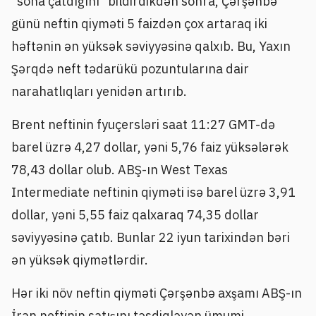
"sona çatdığını" bildirdikdən sonra, Çərşənbə
günü neftin qiyməti 5 faizdən çox artaraq iki
həftənin ən yüksək səviyyəsinə qalxıb. Bu, Yaxın
Şərqdə neft tədarükü pozuntularına dair
narahatlıqları yenidən artırıb.
Brent neftinin fyuçersləri saat 11:27 GMT-də
barel üzrə 4,27 dollar, yəni 5,76 faiz yüksələrək
78,43 dollar olub. ABŞ-ın West Texas
Intermediate neftinin qiyməti isə barel üzrə 3,91
dollar, yəni 5,55 faiz qalxaraq 74,35 dollar
səviyyəsinə çatıb. Bunlar 22 iyun tarixindən bəri
ən yüksək qiymətlərdir.
Hər iki növ neftin qiyməti Çərşənbə axşamı ABŞ-ın
İran neftinin satışını təsdiqləyən ümumi