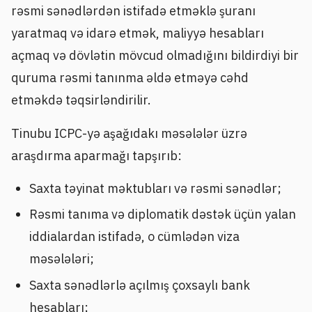
rəsmi sənədlərdən istifadə etməklə şuranı
yaratmaq və idarə etmək, maliyyə hesabları
açmaq və dövlətin mövcud olmadığını bildirdiyi bir
quruma rəsmi tanınma əldə etməyə cəhd
etməkdə təqsirləndirilir.
Tinubu ICPC-yə aşağıdakı məsələlər üzrə
araşdırma aparmağı tapşırıb:
Saxta təyinat məktubları və rəsmi sənədlər;
Rəsmi tanıma və diplomatik dəstək üçün yalan
iddialardan istifadə, o cümlədən viza
məsələləri;
Saxta sənədlərlə açılmış çoxsaylı bank
hesabları;