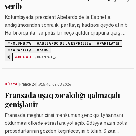
verib
Kolumbiyada prezident Abelardo de la Espriella
andiçilməsindən sonra iki partlayış hadisəsi qeydə alınıb.
Hərbi orqanlar və polis bir neçə quldur qrupuna qarşı
sərt tədbirlər görəcəklərini bildiriblər.
#
KOLUMBIYA
#
ABELARDO DE LA ESPRIELLA
#
PARTLAYIŞ
#
ZORAKILIQ
#
FARC
TAM OXU →
MƏNBƏ
|
|
France 24
15:46, 09.08.2026
DÜNYA
Fransada uşaq zorakılığı qalmaqalı
genişlənir
Fransada məşhur cinsi məhkumun gənc qız Lyhannanı
öldürməsi ölkədə etirazlara yol açıb. Ədliyyə naziri polis
prosedurlarının gözdən keçiriləcəyini bildirib. Sızan