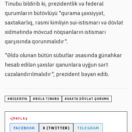
Tinubu bildirib ki, prezidentlik və federal
qurumların bütövlüyü "qurama şəxsiyyət,
saxtakarlıq, rəsmi kimliyin sui-istismarı və dövlət
xidmətində mövcud nöqsanların istismarı
qarşısında qorunmalıdır".
"Əldə olunan bütün sübutlar əsasında günahkar
hesab edilən şəxslər qanunlara uyğun sərt
cəzalandırılmalıdır", prezident bəyan edib.
#
NIGERIYA
#
BOLA TINUBU
#
SAXTA DÖVLƏT QURUMU
PAYLAŞ
FACEBOOK
X (TWITTER)
TELEGRAM