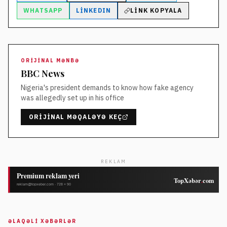
WHATSAPP
LINKEDIN
LINK KOPYALA
ORIJINAL MƏNBƏ
BBC News
Nigeria's president demands to know how fake agency
was allegedly set up in his office
ORIJINAL MƏQALƏYƏ KEÇ
REKLAM
ƏLAQƏLI XƏBƏRLƏR