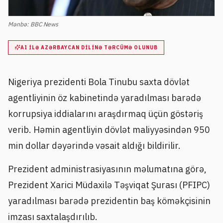
Mənbə:
BBC News
AI ILƏ AZƏRBAYCAN DILINƏ TƏRCÜMƏ OLUNUB
Nigeriya prezidenti Bola Tinubu saxta dövlət
agentliyinin öz kabinetində yaradılması barədə
korrupsiya iddialarını araşdırmaq üçün göstəriş
verib. Həmin agentliyin dövlət maliyyəsindən 950
min dollar dəyərində vəsait aldığı bildirilir.
Prezident administrasiyasının məlumatına görə,
Prezident Xarici Müdaxilə Təşviqat Şurası (PFIPC)
yaradılması barədə prezidentin baş köməkçisinin
imzası saxtalaşdırılıb.