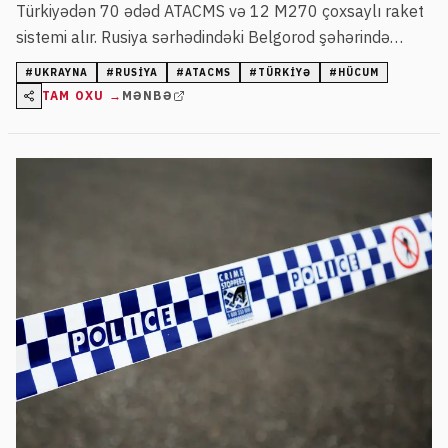
Türkiyədən 70 ədəd ATACMS və 12 M270 çoxsaylı raket
sistemi alır. Rusiya sərhədindəki Belgorod şəhərində
hücumlarda ölənlər və yaralananlar var.
#
UKRAYNA
#
RUSIYA
#
ATACMS
#
TÜRKIYƏ
#
HÜCUM
TAM OXU →
MƏNBƏ