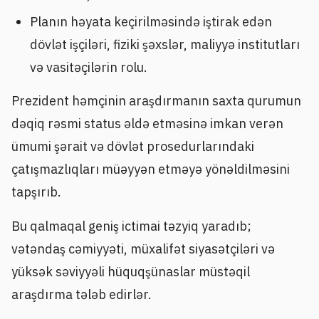
Planın həyata keçirilməsində iştirak edən
dövlət işçiləri, fiziki şəxslər, maliyyə institutları
və vasitəçilərin rolu.
Prezident həmçinin araşdırmanın saxta qurumun
dəqiq rəsmi status əldə etməsinə imkan verən
ümumi şərait və dövlət prosedurlarındaki
çatışmazlıqları müəyyən etməyə yönəldilməsini
tapşırıb.
Bu qalmaqal geniş ictimai təzyiq yaradıb;
vətəndaş cəmiyyəti, müxalifət siyasətçiləri və
yüksək səviyyəli hüquqşünaslar müstəqil
araşdırma tələb edirlər.