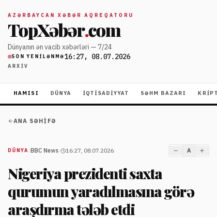
AZƏRBAYCAN XƏBƏR AQREQATORU
TopXəbər
.
com
Dünyanın ən vacib xəbərləri — 7/24
16:27, 08.07.2026
SON YENILƏNMƏ
ARXIV
HAMISI
DÜNYA
İQTISADIYYAT
SƏHM BAZARI
KRIP
ANA SƏHIFƏ
|
BBC News
|
16:27, 08.07.2026
A
DÜNYA
Nigeriya prezidenti saxta
qurumun yaradılmasına görə
araşdırma tələb etdi