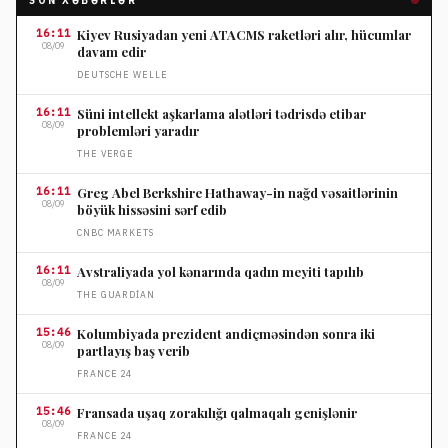
SON XƏBƏRLƏR
16:11
Kiyev Rusiyadan yeni ATACMS raketləri alır, hücumlar
08/09
davam edir
DEUTSCHE WELLE
16:11
Süni intellekt aşkarlama alətləri tədrisdə etibar
08/09
problemləri yaradır
THE VERGE
16:11
Greg Abel Berkshire Hathaway-in nağd vəsaitlərinin
08/09
böyük hissəsini sərf edib
CNBC MARKETS
16:11
Avstraliyada yol kənarında qadın meyiti tapılıb
08/09
THE GUARDIAN
15:46
Kolumbiyada prezident andiçməsindən sonra iki
08/09
partlayış baş verib
FRANCE 24
15:46
Fransada uşaq zorakılığı qalmaqalı genişlənir
08/09
FRANCE 24