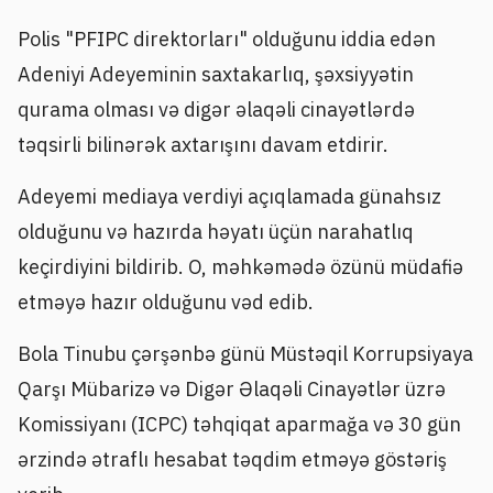
Polis "PFIPC direktorları" olduğunu iddia edən
Adeniyi Adeyeminin saxtakarlıq, şəxsiyyətin
qurama olması və digər əlaqəli cinayətlərdə
təqsirli bilinərək axtarışını davam etdirir.
Adeyemi mediaya verdiyi açıqlamada günahsız
olduğunu və hazırda həyatı üçün narahatlıq
keçirdiyini bildirib. O, məhkəmədə özünü müdafiə
etməyə hazır olduğunu vəd edib.
Bola Tinubu çərşənbə günü Müstəqil Korrupsiyaya
Qarşı Mübarizə və Digər Əlaqəli Cinayətlər üzrə
Komissiyanı (ICPC) təhqiqat aparmağa və 30 gün
ərzində ətraflı hesabat təqdim etməyə göstəriş