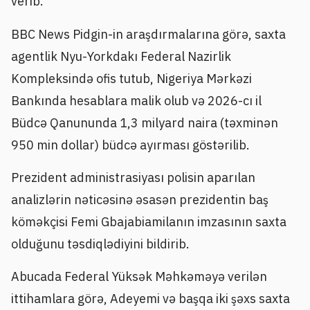
verib.
BBC News Pidgin-in araşdırmalarına görə, saxta
agentlik Nyu-Yorkdakı Federal Nazirlik
Kompleksində ofis tutub, Nigeriya Mərkəzi
Bankında hesablara malik olub və 2026-cı il
Büdcə Qanununda 1,3 milyard naira (təxminən
950 min dollar) büdcə ayırması göstərilib.
Prezident administrasiyası polisin aparılan
analizlərin nəticəsinə əsasən prezidentin baş
köməkçisi Femi Gbajabiamilanın imzasının saxta
olduğunu təsdiqlədiyini bildirib.
Abucada Federal Yüksək Məhkəməyə verilən
ittihamlara görə, Adeyemi və başqa iki şəxs saxta