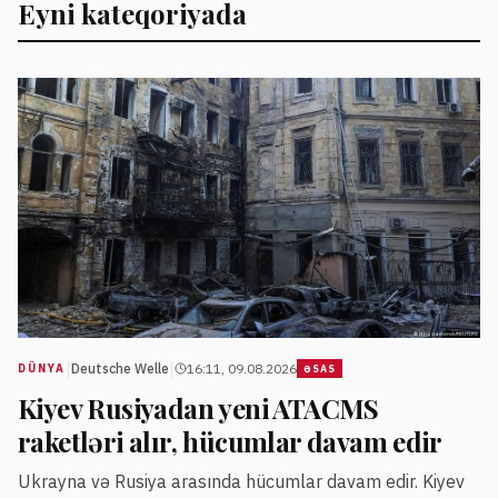
Eyni kateqoriyada
|
|
Deutsche Welle
16:11, 09.08.2026
DÜNYA
ƏSAS
Kiyev Rusiyadan yeni ATACMS
raketləri alır, hücumlar davam edir
Ukrayna və Rusiya arasında hücumlar davam edir. Kiyev