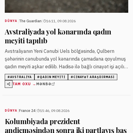
|
|
The Guardian
16:11, 09.08.2026
DÜNYA
Avstraliyada yol kənarında qadın
meyiti tapılıb
Avstraliyanın Yeni Cənubi Uels bölgəsində, Qulbern
şəhərinin cənubunda yol kənarında çamadana qoyulmuş
qadın meyiti aşkar edilib. Hadisə ilə bağlı cinayət işi açılıb,
meyit ekspertizaya göndərilib.
#
AVSTRALIYA
#
QADIN MEYITI
#
CINAYƏT ARAŞDIRMASI
TAM OXU →
MƏNBƏ
|
|
France 24
15:46, 09.08.2026
DÜNYA
Kolumbiyada prezident
andiçməsindən sonra iki partlayış baş