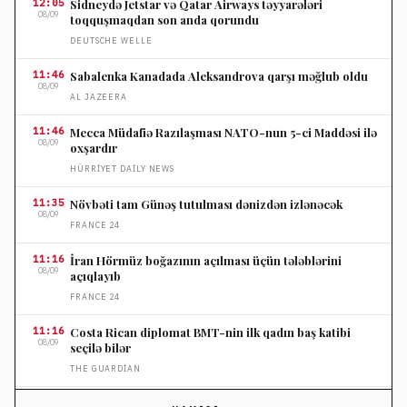
12:05
Sidneydə Jetstar və Qatar Airways təyyarələri
08/09
toqquşmaqdan son anda qorundu
DEUTSCHE WELLE
11:46
Sabalenka Kanadada Aleksandrova qarşı məğlub oldu
08/09
AL JAZEERA
11:46
Mecca Müdafiə Razılaşması NATO-nun 5-ci Maddəsi ilə
08/09
oxşardır
HÜRRIYET DAILY NEWS
11:35
Növbəti tam Günəş tutulması dənizdən izlənəcək
08/09
FRANCE 24
11:16
İran Hörmüz boğazının açılması üçün tələblərini
08/09
açıqlayıb
FRANCE 24
11:16
Costa Rican diplomat BMT-nin ilk qadın baş katibi
08/09
seçilə bilər
THE GUARDIAN
10:35
FIFA Gianni Infantinonun rəhbərliyinə qarşı