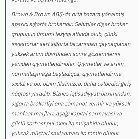
Brown & Brown ABŞ-da orta bazara yönəlmiş
aparıcı sığorta brokeridir. Səhmlər digər broker
qrupunun ümumi təzyiqi altında olub, çünki
investorlar sərt sığorta bazarından qaynaqlanan
yüksək artım dövründən sonra gözləntilərini
yenidən qiymətləndiriblər. Qiymətlər və artım
normallaşmağa başladıqca, qiymətləndirmə
sıxıldı və bu, bizim fikrimizcə, daha cəlbedici giriş
nöqtəsi yaradıb. Biznes iqtisadiyyatı baxımından,
sığorta brokerliyi ona zəmanət vermir və yüksək
mənfəət marjları, aşağı kapital sərmayəsi və
güclü sərbəst pul axını ilə müşahidə olunur,
yüksək müştəri saxlanması ilə təmin olunur.