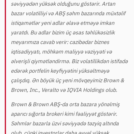
səviyyədən yüksək olduğunu göstərir. Artan
bazar volatilliyi və ABŞ səhm bazarında müxtəlif
istiqamətlər yeni adlar əlavə etməyə imkan
yaratdı. Bu adlar bizim üç əsas təhlükəsizlik
meyarımıza cavab verir: cazibədar biznes
iqtisadiyyatı, möhkəm maliyyə vəziyyəti və
əlverişli qiymətləndirmə. Biz volatillikdən istifadə
edərək portfelin keyfiyyətini yüksəltməyə
çalışdıq. Ən böyük üç yeni mövqeyimiz Brown &
Brown, Inc., Veralto və IQVIA Holdings olub.
Brown & Brown ABŞ-da orta bazara yönəlmiş
aparıcı sığorta brokeri kimi fəaliyyət göstərir.
Səhmlər bazarla üzvi səviyyədə təzyiq altında
olub, çünki investorlar daha əvvəl yüksək