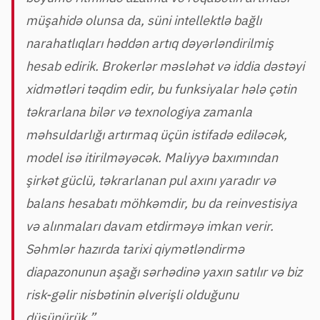
müşahidə olunsa da, süni intellektlə bağlı
narahatlıqları həddən artıq dəyərləndirilmiş
hesab edirik. Brokerlər məsləhət və iddia dəstəyi
xidmətləri təqdim edir, bu funksiyalar hələ çətin
təkrarlana bilər və texnologiya zamanla
məhsuldarlığı artırmaq üçün istifadə ediləcək,
model isə itirilməyəcək. Maliyyə baxımından
şirkət güclü, təkrarlanan pul axını yaradır və
balans hesabatı möhkəmdir, bu da reinvestisiya
və alınmaları davam etdirməyə imkan verir.
Səhmlər hazırda tarixi qiymətləndirmə
diapazonunun aşağı sərhədinə yaxın satılır və biz
risk-gəlir nisbətinin əlverişli olduğunu
düşünürük.”