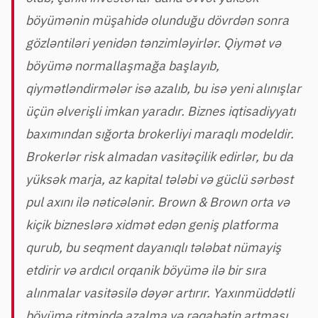
böyümənin müşahidə olunduğu dövrdən sonra
gözləntiləri yenidən tənzimləyirlər. Qiymət və
böyümə normallaşmağa başlayıb,
qiymətləndirmələr isə azalıb, bu isə yeni alınışlar
üçün əlverişli imkan yaradır. Biznes iqtisadiyyatı
baxımından sığorta brokerliyi maraqlı modeldir.
Brokerlər risk almadan vasitəçilik edirlər, bu da
yüksək marja, az kapital tələbi və güclü sərbəst
pul axını ilə nəticələnir. Brown & Brown orta və
kiçik bizneslərə xidmət edən geniş platforma
qurub, bu seqment dayanıqlı tələbat nümayiş
etdirir və ardıcıl orqanik böyümə ilə bir sıra
alınmalar vasitəsilə dəyər artırır. Yaxınmüddətli
böyümə ritmində azalma və rəqabətin artması