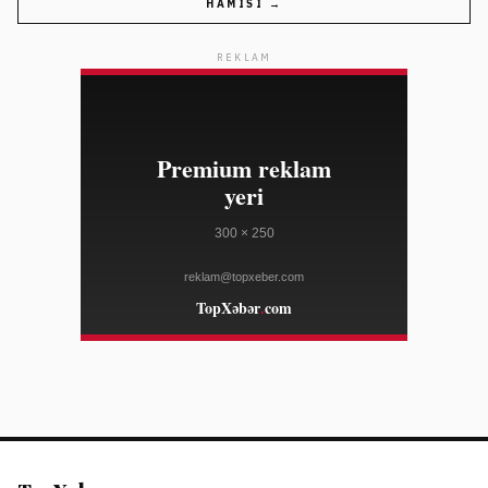
HAMISI →
08/09
kampaniyaya etiraz edib
FRANCE 24
REKLAM
10:05
Çində Tayfun Dolphin səbəbindən minlərlə reys ləğv
08/09
edilib, təxliyələr aparılır
FRANCE 24
09:46
Sidneydə 287 ağacın qanunsuz kəsilməsi üzrə bağban
08/09
cərimələndi
THE GUARDIAN
09:16
İran Hörmüz Boğazının açılması üçün yeni şərtlər irəli
08/09
sürüb
AL JAZEERA
08:46
Perez Hilton hospitalda müalicə alır
08/09
BBC NEWS
08:36
Qanada fıstıq almalarının tullantısı gəlir mənbəyinə
08/09
çevrilir
AL JAZEERA