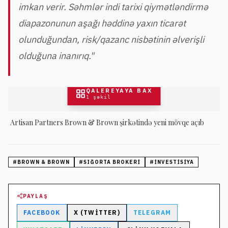
imkan verir. Səhmlər indi tarixi qiymətləndirmə
diapazonunun aşağı həddinə yaxın ticarət
olunduğundan, risk/qazanc nisbətinin əlverişli
olduğuna inanırıq."
QALEREYAYA BAX
1
şəkil
Artisan Partners Brown & Brown şirkətində yeni mövqe açıb
#
BROWN & BROWN
#
SIĞORTA BROKERI
#
INVESTISIYA
PAYLAŞ
FACEBOOK
X (TWITTER)
TELEGRAM