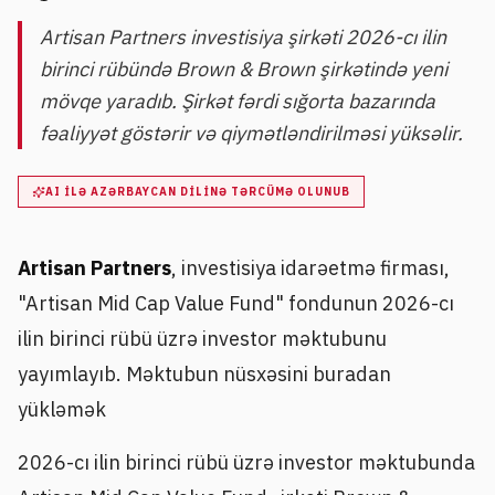
Artisan Partners investisiya şirkəti 2026-cı ilin
birinci rübündə Brown & Brown şirkətində yeni
mövqe yaradıb. Şirkət fərdi sığorta bazarında
fəaliyyət göstərir və qiymətləndirilməsi yüksəlir.
AI ILƏ AZƏRBAYCAN DILINƏ TƏRCÜMƏ OLUNUB
Artisan Partners
, investisiya idarəetmə firması,
"Artisan Mid Cap Value Fund" fondunun 2026-cı
ilin birinci rübü üzrə investor məktubunu
yayımlayıb. Məktubun nüsxəsini buradan
yükləmək
2026-cı ilin birinci rübü üzrə investor məktubunda