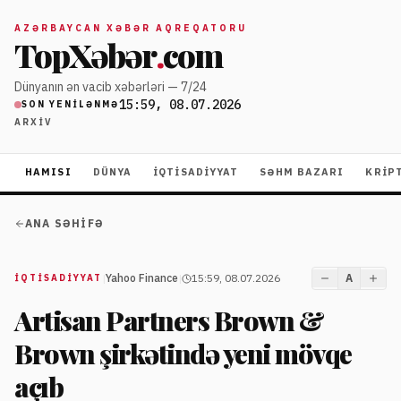
AZƏRBAYCAN XƏBƏR AQREQATORU
TopXəbər
.
com
Dünyanın ən vacib xəbərləri — 7/24
15:59, 08.07.2026
SON YENILƏNMƏ
ARXIV
HAMISI
DÜNYA
İQTISADIYYAT
SƏHM BAZARI
KRIP
ANA SƏHIFƏ
|
Yahoo Finance
|
15:59, 08.07.2026
A
İQTISADIYYAT
Artisan Partners Brown &
Brown şirkətində yeni mövqe
açıb