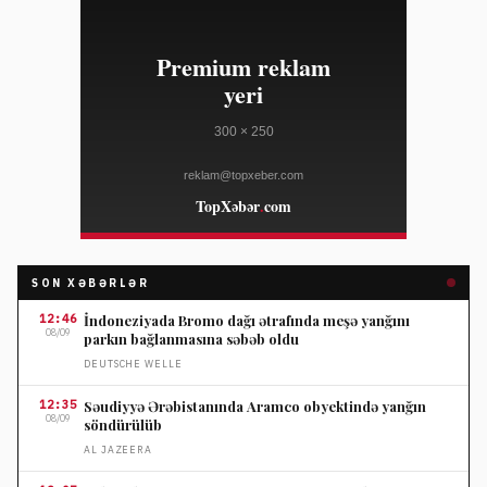
SON XƏBƏRLƏR
12:46
İndoneziyada Bromo dağı ətrafında meşə yanğını
08/09
parkın bağlanmasına səbəb oldu
DEUTSCHE WELLE
12:35
Səudiyyə Ərəbistanında Aramco obyektində yanğın
08/09
söndürülüb
AL JAZEERA