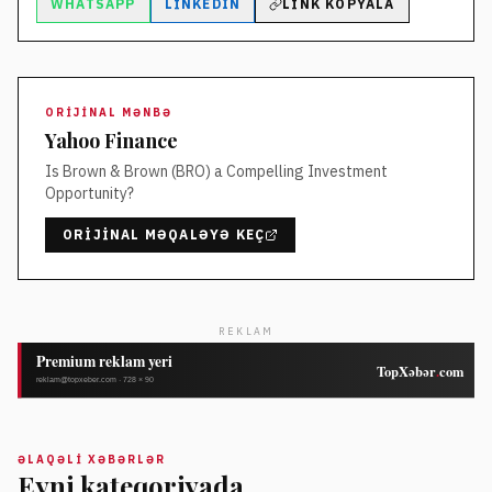
WHATSAPP
LINKEDIN
LINK KOPYALA
ORIJINAL MƏNBƏ
Yahoo Finance
Is Brown & Brown (BRO) a Compelling Investment
Opportunity?
ORIJINAL MƏQALƏYƏ KEÇ
REKLAM
ƏLAQƏLI XƏBƏRLƏR
Eyni kateqoriyada