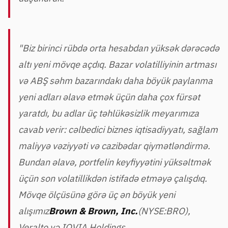
"Biz birinci rübdə orta hesabdan yüksək dərəcədə
altı yeni mövqe açdıq. Bazar volatilliyinin artması
və ABŞ səhm bazarındakı daha böyük paylanma
yeni adları əlavə etmək üçün daha çox fürsət
yaratdı, bu adlar üç təhlükəsizlik meyarımıza
cavab verir: cəlbedici biznes iqtisadiyyatı, sağlam
maliyyə vəziyyəti və cazibədar qiymətləndirmə.
Bundan əlavə, portfelin keyfiyyətini yüksəltmək
üçün son volatillikdən istifadə etməyə çalışdıq.
Mövqe ölçüsünə görə üç ən böyük yeni
alışımız
Brown & Brown, Inc.
(NYSE:BRO),
Veralto və IQVIA Holdings.