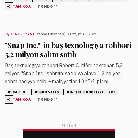
gözləyir.
TAM OXU →
MƏNBƏ
|
|
Yahoo Finance
03:07, 09.08.2026
İQTISADIYYAT
"Snap Inc."-in baş texnologiya rəhbəri
5,2 milyon səhm satıb
Baş texnologiya rəhbəri Robert C. Mörfi təxminən 5,2
milyon "Snap Inc." səhmini satıb və əlavə 1,2 milyon
səhm hədiyyə edib. Əməliyyatlar 10b5-1 planı
çərçivəsində aparılıb. Satışdan sonra Mörfinin birbaşa və
#
SNAP INC.
#
SƏHM SATIŞI
#
INSIDER ƏMƏLIYYATLARI
dolayı səhm payı təxminən 246,55 milyon dollar
TAM OXU →
MƏNBƏ
dəyərində qalır.
REKLAM