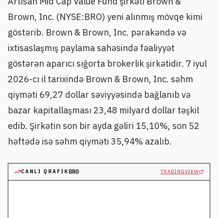
Artisan Mid Cap Value Fund şirkəti Brown &
Brown, Inc. (NYSE:BRO) yeni alınmış mövqe kimi
göstərib. Brown & Brown, Inc. pərakəndə və
ixtisaslaşmış paylama sahəsində fəaliyyət
göstərən aparıcı sığorta brokerlik şirkətidir. 7 iyul
2026-cı il tarixində Brown & Brown, Inc. səhm
qiyməti 69,27 dollar səviyyəsində bağlanıb və
bazar kapitallaşması 23,48 milyard dollar təşkil
edib. Şirkətin son bir ayda gəliri 15,10%, son 52
həftədə isə səhm qiyməti 35,94% azalıb.
CANLI QRAFIK
BRO
TRADINGVIEW