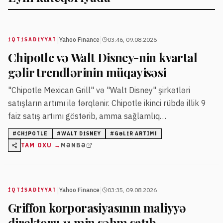
|
|
Yahoo Finance
03:46, 09.08.2026
İQTISADIYYAT
Chipotle və Walt Disney-nin kvartal
gəlir trendlərinin müqayisəsi
"Chipotle Mexican Grill" və "Walt Disney" şirkətləri
satışların artımı ilə fərqlənir. Chipotle ikinci rübdə illik 9
faiz satış artımı göstərib, amma sağlamlıq
xəbərdarlıqları onun səhmlərinə təzyiq edib.
#
CHIPOTLE
#
WALT DISNEY
#
GƏLIR ARTIMI
TAM OXU →
MƏNBƏ
|
|
Yahoo Finance
03:35, 09.08.2026
İQTISADIYYAT
Griffon korporasiyasının maliyyə
direktoru 11 min səhm satıb