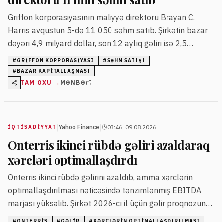
Griffon korporasiyasının maliyyə direktoru Brayan C.
Harris avqustun 5-də 11 050 səhm satıb. Şirkətin bazar
dəyəri 4,9 milyard dollar, son 12 aylıq gəliri isə 2,5
milyard dollar səviyyəsindədir.
#
GRIFFON KORPORASIYASI
#
SƏHM SATIŞI
#
BAZAR KAPITALLAŞMASI
TAM OXU →
MƏNBƏ
|
|
Yahoo Finance
03:46, 09.08.2026
İQTISADIYYAT
Onterris ikinci rübdə gəliri azaldaraq
xərcləri optimallaşdırdı
Onterris ikinci rübdə gəlirini azaldıb, amma xərclərin
optimallaşdırılması nəticəsində tənzimlənmiş EBITDA
marjası yüksəlib. Şirkət 2026-cı il üçün gəlir proqnozunu
endirib, amma ikinci yarı üçün güclü nağd pul axını
#
ONTERRIS
#
GƏLIR
#
XƏRCLƏRIN OPTIMALLAŞDIRILMASI