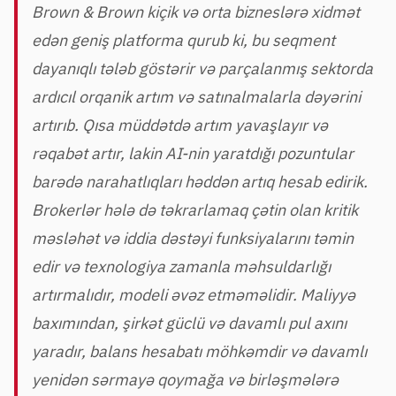
Brown & Brown kiçik və orta bizneslərə xidmət
edən geniş platforma qurub ki, bu seqment
dayanıqlı tələb göstərir və parçalanmış sektorda
ardıcıl orqanik artım və satınalmalarla dəyərini
artırıb. Qısa müddətdə artım yavaşlayır və
rəqabət artır, lakin AI-nin yaratdığı pozuntular
barədə narahatlıqları həddən artıq hesab edirik.
Brokerlər hələ də təkrarlamaq çətin olan kritik
məsləhət və iddia dəstəyi funksiyalarını təmin
edir və texnologiya zamanla məhsuldarlığı
artırmalıdır, modeli əvəz etməməlidir. Maliyyə
baxımından, şirkət güclü və davamlı pul axını
yaradır, balans hesabatı möhkəmdir və davamlı
yenidən sərmayə qoymağa və birləşmələrə