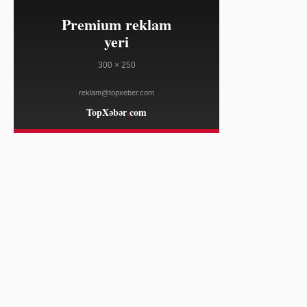
sürətləndirir
HÜRRIYET DAILY NEWS
13:31
Türkiyə Yunanıstanın Egey turizm
08/08
planını qanuni saymır
HÜRRIYET DAILY NEWS
13:31
Avstriyalı wingsuitçü Kapadokyada
08/08
isti hava şarları arasında sürətlə
uçdu
HÜRRIYET DAILY NEWS
13:23
ABŞ Senatı Trampın keçmiş vəkilini
08/08
baş prokuror təyin etdi
FRANCE 24
13:23
Vyetnamın Hmong xalqı iqlim
08/08
böhranına uyğunlaşır
FRANCE 24
13:23
Fransa açıq suda üzgüçülükdə ilk
08/08
medallarını qazandı