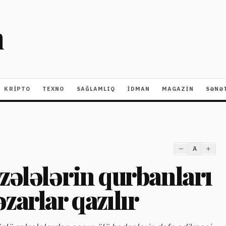
m
KRIPTO
TEXNO
SAĞLAMLIQ
İDMAN
MAGAZİN
SƏNƏ
A
zələlərin qurbanları
zarlar qazılır