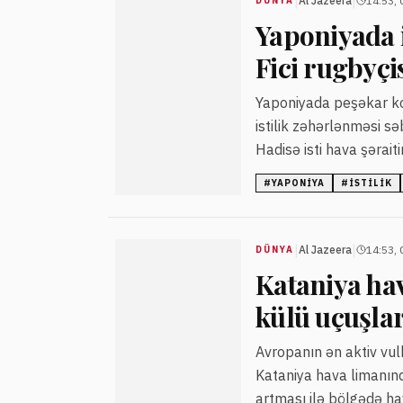
|
|
Al Jazeera
14:53, 
DÜNYA
Yaponiyada 
Fici rugbyçi
Yaponiyada peşəkar kom
istilik zəhərlənməsi s
Hadisə isti hava şərai
#
YAPONIYA
#
ISTILIK
|
|
Al Jazeera
14:53, 
DÜNYA
Kataniya ha
külü uçuşla
Avropanın ən aktiv vul
Kataniya hava limanınd
artması ilə bölgədə hav