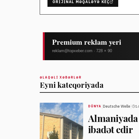
ORIJINAL MƏQALƏYƏ KEÇ
ƏLAQƏLI XƏBƏRLƏR
Eyni kateqoriyada
|
|
Deutsche Welle
14
DÜNYA
Almaniyada k
ibadət edir