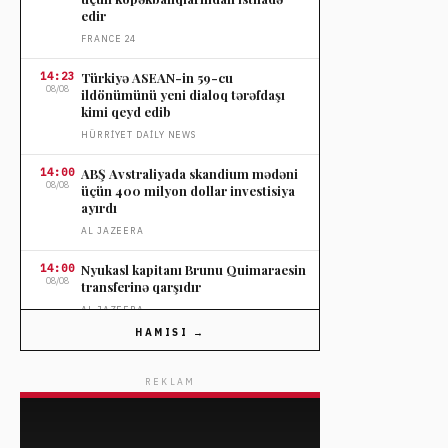
edir
FRANCE 24
14:23
Türkiyə ASEAN-in 59-cu
08/08
ildönümünü yeni dialoq tərəfdaşı
kimi qeyd edib
HÜRRIYET DAILY NEWS
14:00
ABŞ Avstraliyada skandium mədəni
08/08
üçün 400 milyon dollar investisiya
ayırdı
AL JAZEERA
14:00
Nyukasl kapitanı Brunu Quimaraesin
08/08
transferinə qarşıdır
AL JAZEERA
HAMISI →
13:53
Rusiya sahillərində türk bayraqlı yük
08/08
gəmisinə dron hücumu oldu
REKLAM
HÜRRIYET DAILY NEWS
13:53
Türkiyə hava mühərriki
08/08
proqramlarının inkişafını