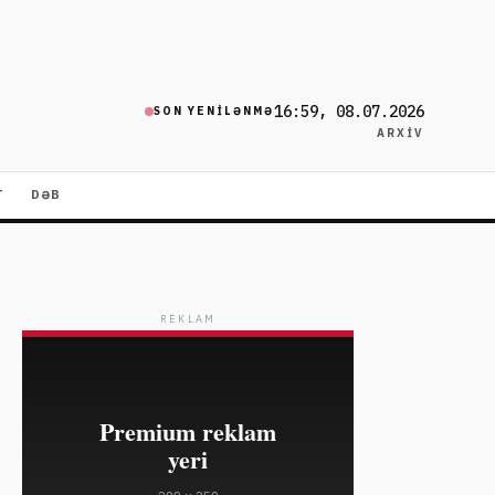
16:59, 08.07.2026
SON YENILƏNMƏ
ARXIV
T
DƏB
REKLAM