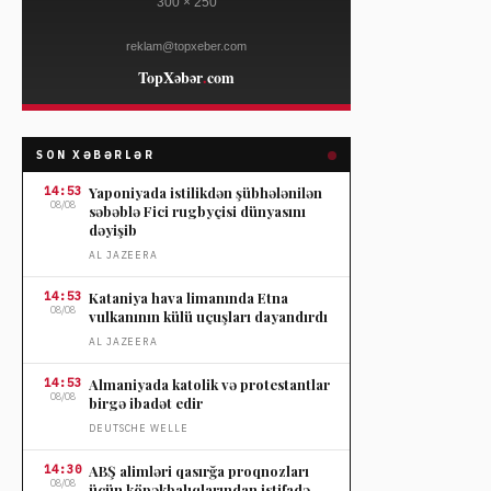
SON XƏBƏRLƏR
14:53
Yaponiyada istilikdən şübhələnilən
08/08
səbəblə Fici rugbyçisi dünyasını
dəyişib
AL JAZEERA
14:53
Kataniya hava limanında Etna
08/08
vulkanının külü uçuşları dayandırdı
AL JAZEERA
14:53
Almaniyada katolik və protestantlar
08/08
birgə ibadət edir
DEUTSCHE WELLE
14:30
ABŞ alimləri qasırğa proqnozları
08/08
üçün köpəkbalıqlarından istifadə