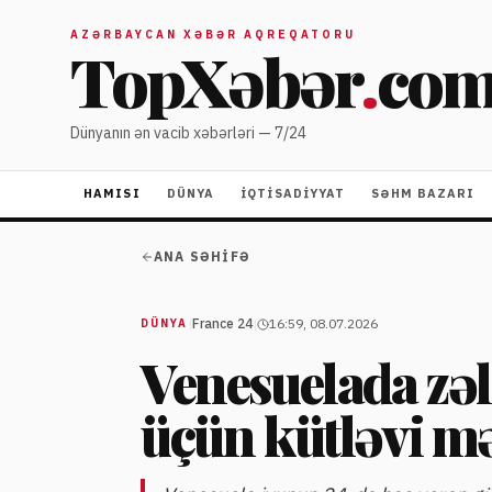
AZƏRBAYCAN XƏBƏR AQREQATORU
TopXəbər
.
co
Dünyanın ən vacib xəbərləri — 7/24
HAMISI
DÜNYA
İQTISADIYYAT
SƏHM BAZARI
ANA SƏHIFƏ
|
France 24
|
16:59, 08.07.2026
DÜNYA
Venesuelada zəl
üçün kütləvi mə