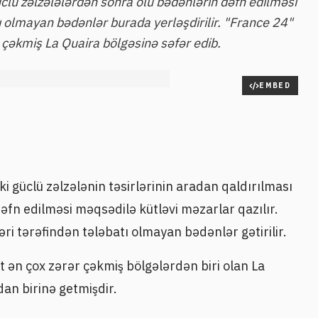
lü zəlzələlərdən sonra ölü bədənlərin dəfn edilməsi
tı olmayan bədənlər burada yerləşdirilir. "France 24"
 çəkmiş La Quaira bölgəsinə səfər edib.
EMBED
i güclü zəlzələnin təsirlərinin aradan qaldırılması
əfn edilməsi məqsədilə kütləvi məzarlar qazılır.
ləri tərəfindən tələbatı olmayan bədənlər gətirilir.
 ən çox zərər çəkmiş bölgələrdən biri olan La
an birinə getmişdir.