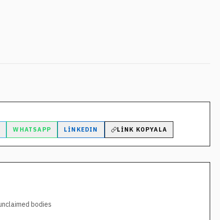
M
WHATSAPP
LINKEDIN
LINK KOPYALA
 unclaimed bodies