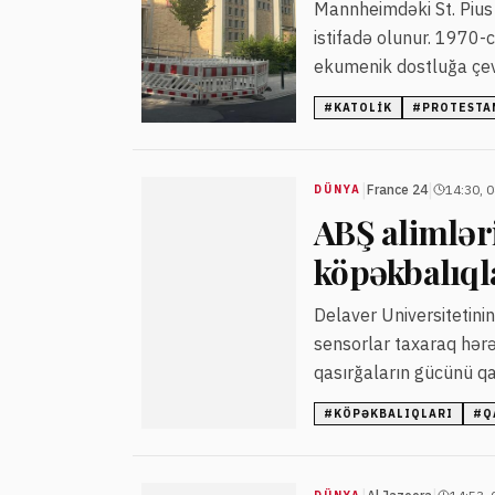
Mannheimdəki St. Pius 
istifadə olunur. 1970-
ekumenik dostluğa çevr
#
KATOLIK
#
PROTESTA
|
|
France 24
14:30, 
DÜNYA
ABŞ alimlər
köpəkbalıqla
Delaver Universitetini
sensorlar taxaraq hər
qasırğaların gücünü q
#
KÖPƏKBALIQLARI
#
Q