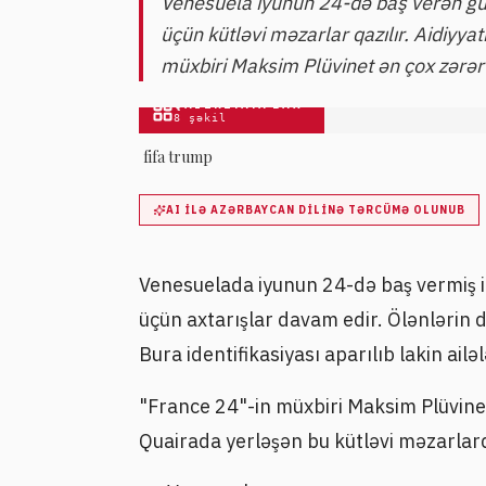
Venesuela iyunun 24-də baş verən güc
üçün kütləvi məzarlar qazılır. Aidiyya
müxbiri Maksim Plüvinet ən çox zərər
QALEREYAYA BAX
8
şəkil
fifa trump
AI ILƏ AZƏRBAYCAN DILINƏ TƏRCÜMƏ OLUNUB
Venesuelada iyunun 24-də baş vermiş ik
üçün axtarışlar davam edir. Ölənlərin d
Bura identifikasiyası aparılıb lakin ailə
"France 24"-in müxbiri Maksim Plüvinet
Quairada yerləşən bu kütləvi məzarlard