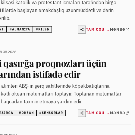
kilsəsi katolik və protestant icmaları tərəfindən birgə
ci illərdə başlayan əməkdaşlıq uzunmüddətli və dərin
ilib.
TAM OXU →
MƏNBƏ
NT
#
ALMANIYA
#
KILSƏ
08.08.2026
i qasırğa proqnozları üçün
rından istifadə edir
n alimləri ABŞ-ın şərq sahillərində köpəkbalıqlarına
əkətli okean məlumatları toplayır. Toplanan məlumatlar
abaqcadan təxmin etməyə yardım edir.
TAM OXU →
MƏNBƏ
ASIRĞA
#
OKEAN
#
SENSORLAR