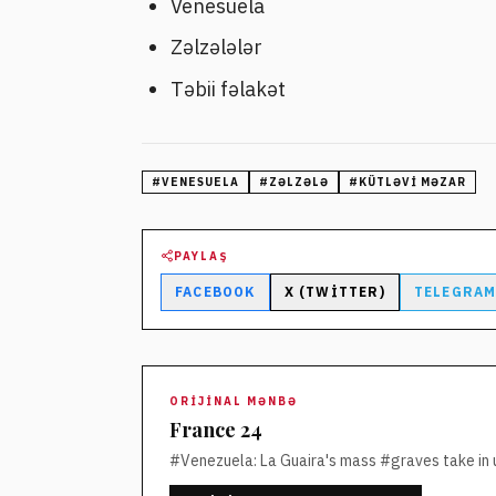
Venesuela
Zəlzələlər
Təbii fəlakət
#
VENESUELA
#
ZƏLZƏLƏ
#
KÜTLƏVI MƏZAR
PAYLAŞ
FACEBOOK
X (TWITTER)
TELEGRA
ORIJINAL MƏNBƏ
France 24
#Venezuela: La Guaira's mass #graves take in