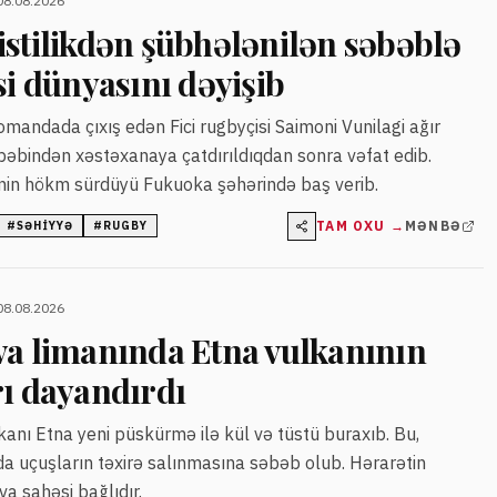
08.08.2026
istilikdən şübhələnilən səbəblə
si dünyasını dəyişib
andada çıxış edən Fici rugbyçisi Saimoni Vunilagi ağır
əbəbindən xəstəxanaya çatdırıldıqdan sonra vəfat edib.
tinin hökm sürdüyü Fukuoka şəhərində baş verib.
TAM OXU →
MƏNBƏ
#
SƏHIYYƏ
#
RUGBY
08.08.2026
va limanında Etna vulkanının
rı dayandırdı
kanı Etna yeni püskürmə ilə kül və tüstü buraxıb. Bu,
a uçuşların təxirə salınmasına səbəb olub. Hərarətin
a sahəsi bağlıdır.