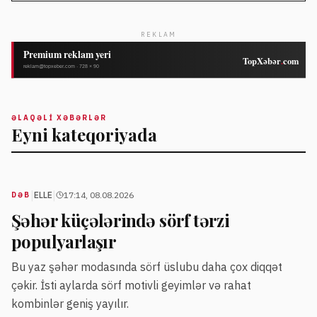
REKLAM
ƏLAQƏLI XƏBƏRLƏR
Eyni kateqoriyada
|
|
ELLE
17:14, 08.08.2026
DƏB
Şəhər küçələrində sörf tərzi
populyarlaşır
Bu yaz şəhər modasında sörf üslubu daha çox diqqət
çəkir. İsti aylarda sörf motivli geyimlər və rahat
kombinlər geniş yayılır.