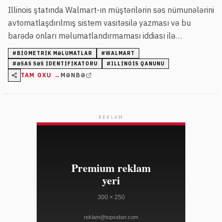
Illinois ştatında Walmart-ın müştərilərin səs nümunələrini
avtomatlaşdırılmış sistem vasitəsilə yazması və bu
barədə onları məlumatlandırmaması iddiası ilə
məhkəməyə verilib. Şikayətçi bu halda özünün biometrik
#
BIOMETRIK MƏLUMATLAR
#
WALMART
məlumatlarının qanunsuz toplanmasından narahatdır.
#
ƏSAS SƏS IDENTIFIKATORU
#
ILLINOIS QANUNU
TAM OXU →
MƏNBƏ
REKLAM