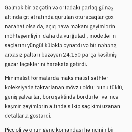
Gəlmək bir az çətin və ortadakı parlaq günəş
altında çit ətrafında qurulan oturacaqlar çox
narahat olsa da, açıq hava məkanı geyimlərin
möhtəşəmliyini daha da vurğuladı, modellərin
saçlarını yüngül küləklə oynatdı və bir nəhəng
arxasız paltarı bəzəyən 24,150 parça kəsilmiş
gazar ləçəklərini hərəkətə gətirdi.
Minimalist formalarda maksimalist səthlər
koleksiyada təkrarlanan mövzu oldu; bunu tüklü,
geniş şalvarlar, boru şəklində bordürlər və incə
kaşmir geyimlərin altında silkip saç kimi uzanan
detallarla göstərdi.
Piccioli və onun gənc komandası həmçinin bir