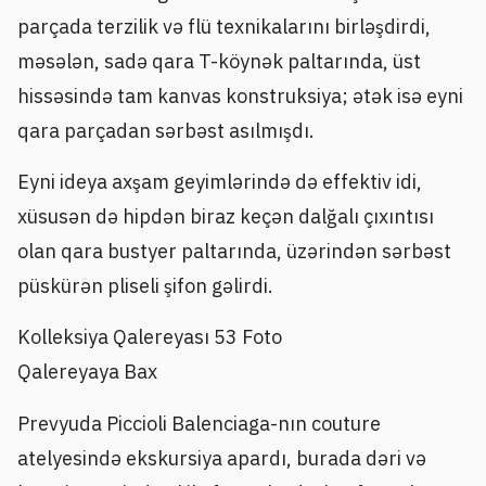
parçada terzilik və flü texnikalarını birləşdirdi,
məsələn, sadə qara T-köynək paltarında, üst
hissəsində tam kanvas konstruksiya; ətək isə eyni
qara parçadan sərbəst asılmışdı.
Eyni ideya axşam geyimlərində də effektiv idi,
xüsusən də hipdən biraz keçən dalğalı çıxıntısı
olan qara bustyer paltarında, üzərindən sərbəst
püskürən pliseli şifon gəlirdi.
Kolleksiya Qalereyası
53 Foto
Qalereyaya Bax
Prevyuda Piccioli Balenciaga-nın couture
atelyesində ekskursiya apardı, burada dəri və