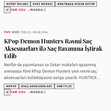
#
SÖRF ÜSLUBU
#
YAZ MODASI
#
MƏTBƏXƏ UYĞUN GEYIM
TAM OXU →
MƏNBƏ
|
|
WWD
05:23, 08.08.2026
DƏB
KPop Demon Hunters Rəsmi Saç
Aksesuarları ilə Saç Baxımına İştirak
Edib
Netflix-də yayımlanan və Oskar mükafatı qazanmış
animasiya filmi KPop Demon Hunters yeni rəsmi saç
aksesuarları kolleksiyasını satışa çıxarıb. HUNTR/X
qrupundan ilhamlanan məhsullar Amazon və digər satış
#
KPOP
#
SAÇ AKSESUARLARI
#
NETFLIX
məntəqələrində təqdim olunur.
TAM OXU →
MƏNBƏ