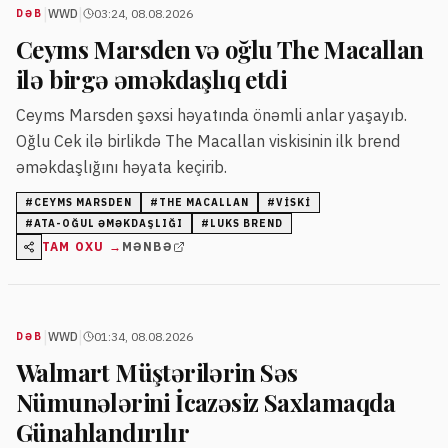
|
|
WWD
03:24, 08.08.2026
DƏB
Ceyms Marsden və oğlu The Macallan
ilə birgə əməkdaşlıq etdi
Ceyms Marsden şəxsi həyatında önəmli anlar yaşayıb.
Oğlu Cek ilə birlikdə The Macallan viskisinin ilk brend
əməkdaşlığını həyata keçirib.
#
CEYMS MARSDEN
#
THE MACALLAN
#
VISKI
#
ATA-OĞUL ƏMƏKDAŞLIĞI
#
LUKS BREND
TAM OXU →
MƏNBƏ
|
|
WWD
01:34, 08.08.2026
DƏB
Walmart Müştərilərin Səs
Nümunələrini İcazəsiz Saxlamaqda
Günahlandırılır