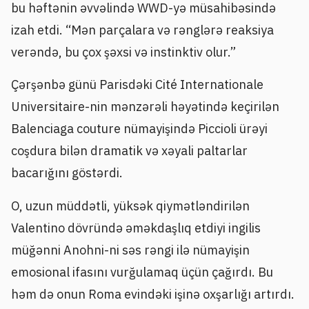
bu həftənin əvvəlində WWD-yə müsahibəsində
izah etdi. “Mən parçalara və rənglərə reaksiya
verəndə, bu çox şəxsi və instinktiv olur.”
Çərşənbə günü Parisdəki Cité Internationale
Universitaire-nin mənzərəli həyətində keçirilən
Balenciaga couture nümayişində Piccioli ürəyi
coşdura bilən dramatik və xəyali paltarlar
bacarığını göstərdi.
O, uzun müddətli, yüksək qiymətləndirilən
Valentino dövründə əməkdaşlıq etdiyi ingilis
müğənni Anohni-ni səs rəngi ilə nümayişin
emosional ifasını vurğulamaq üçün çağırdı. Bu
həm də onun Roma evindəki işinə oxşarlığı artırdı.