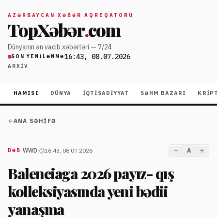
AZƏRBAYCAN XƏBƏR AQREQATORU
TopXəbər
.
com
Dünyanın ən vacib xəbərləri — 7/24
16:43, 08.07.2026
SON YENILƏNMƏ
ARXIV
HAMISI
DÜNYA
İQTISADIYYAT
SƏHM BAZARI
KRIP
ANA SƏHIFƏ
|
WWD
|
16:43, 08.07.2026
A
DƏB
Balenciaga 2026 payız- qış
kolleksiyasında yeni bədii
yanaşma