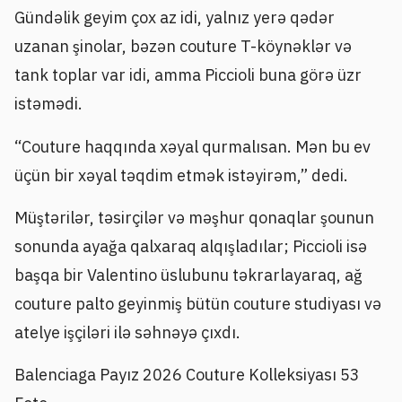
Gündəlik geyim çox az idi, yalnız yerə qədər
uzanan şinolar, bəzən couture T-köynəklər və
tank toplar var idi, amma Piccioli buna görə üzr
istəmədi.
“Couture haqqında xəyal qurmalısan. Mən bu ev
üçün bir xəyal təqdim etmək istəyirəm,” dedi.
Müştərilər, təsirçilər və məşhur qonaqlar şounun
sonunda ayağa qalxaraq alqışladılar; Piccioli isə
başqa bir Valentino üslubunu təkrarlayaraq, ağ
couture palto geyinmiş bütün couture studiyası və
atelye işçiləri ilə səhnəyə çıxdı.
Balenciaga Payız 2026 Couture Kolleksiyası
53