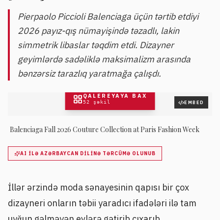
Pierpaolo Piccioli Balenciaga üçün tərtib etdiyi
2026 payız-qış nümayişində təzadlı, lakin
simmetrik libaslar təqdim etdi. Dizayner
geyimlərdə sadəliklə maksimalizm arasında
bənzərsiz tarazlıq yaratmağa çalışdı.
QALEREYAYA BAX
52
şəkil
EMBED
Balenciaga Fall 2026 Couture Collection at Paris Fashion Week
AI ILƏ AZƏRBAYCAN DILINƏ TƏRCÜMƏ OLUNUB
İllər ərzində moda sənayesinin qapısı bir çox
dizayneri onların təbii yaradıcı ifadələri ilə tam
uyğun gəlməyən evlərə gətirib çıxarıb.