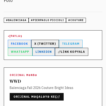
Foto
#
BALENCIAGA
#
PIERPAOLO PICCIOLI
#
COUTURE
PAYLAŞ
FACEBOOK
X (TWITTER)
TELEGRAM
WHATSAPP
LINKEDIN
LINK KOPYALA
ORIJINAL MƏNBƏ
WWD
Balenciaga Fall 2026 Couture: Bright Ideas
ORIJINAL MƏQALƏYƏ KEÇ