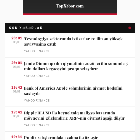
SON XƏBƏRLƏR
20:01
Texnologiya sektorunda ixtisarlar 20 ilin ən yüksək
08/08
səviyyəsinə çatıb
YAHOO FINANCE
20:01
Jamie Dimon qızılın qiymətinin 2026-cı ilin sonunda 5
08/08
min dolları keçəcəyini proqnozlaşdırır
YAHOO FINANCE
19:42
Bank of America Apple səhmlərinin qiymət hədəfini
08/08
saxlayıb
YAHOO FINANCE
19:42
Ripple RLUSD ilə beynəlxalq maliyyə bazarında
08/08
mövqeyini gücləndirir, XRP-nin qiyməti aşağı düşür
YAHOO FINANCE
19:31
Publix satışlarındakı azalma ilə üzləşir