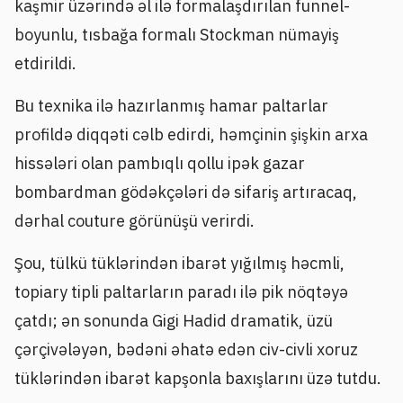
kaşmir üzərində əl ilə formalaşdırılan funnel-
boyunlu, tısbağa formalı Stockman nümayiş
etdirildi.
Bu texnika ilə hazırlanmış hamar paltarlar
profildə diqqəti cəlb edirdi, həmçinin şişkin arxa
hissələri olan pambıqlı qollu ipək gazar
bombardman gödəkçələri də sifariş artıracaq,
dərhal couture görünüşü verirdi.
Şou, tülkü tüklərindən ibarət yığılmış həcmli,
topiary tipli paltarların paradı ilə pik nöqtəyə
çatdı; ən sonunda Gigi Hadid dramatik, üzü
çərçivələyən, bədəni əhatə edən civ-civli xoruz
tüklərindən ibarət kapşonla baxışlarını üzə tutdu.