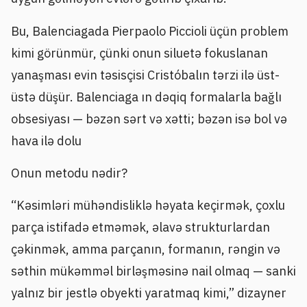
Bu, Balenciagada Pierpaolo Piccioli üçün problem
kimi görünmür, çünki onun siluetə fokuslanan
yanaşması evin təsisçisi Cristóbalın tərzi ilə üst-
üstə düşür. Balenciaga ın dəqiq formalarla bağlı
obsesiyası — bəzən sərt və xətti; bəzən isə bol və
hava ilə dolu
Onun metodu nədir?
“Kəsimləri mühəndisliklə həyata keçirmək, çoxlu
parça istifadə etməmək, əlavə strukturlardan
çəkinmək, amma parçanın, formanın, rəngin və
səthin mükəmməl birləşməsinə nail olmaq — sanki
yalnız bir jestlə obyekti yaratmaq kimi,” dizayner