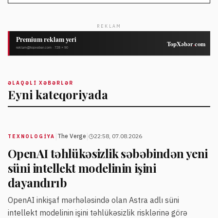
REKLAM
ƏLAQƏLI XƏBƏRLƏR
Eyni kateqoriyada
|
|
The Verge
22:58, 07.08.2026
TEXNOLOGIYA
OpenAI təhlükəsizlik səbəbindən yeni
süni intellekt modelinin işini
dayandırıb
OpenAI inkişaf mərhələsində olan Astra adlı süni
intellekt modelinin işini təhlükəsizlik risklərinə görə