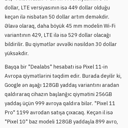
dollar, LTE versiyasının isə 449 dollar olduğu
keçən ilə nisbətən 50 dollar artım deməkdir.
Əlavə olaraq, daha böyük 45 mm modelin Wi-Fi
variantının 429, LTE ilə isə 529 dollar olacağı
bildirilir. Bu qiymətlər əvvəlki nəsildən 30 dollar
yüksəkdir.
Başqa bir "Dealabs" hesabatı isə Pixel 11-in
Avropa qiymətlərini təqdim edir. Burada deyilir ki,
Google ən aşağı 128GB yaddaş variantını aradan
qaldıraraq cihazın başlanğıc qiymətini 256GB
yaddaş üçün 999 avroya qaldıra bilər. "Pixel 11
Pro" 1199 avrodan satışa çıxacaq. Keçən il isə
"Pixel 10" baz modeli 128GB yaddaşla 899 avro,