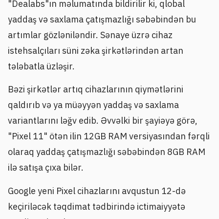
"Dealabs"ın məlumatında bildirilir ki, qlobal
yaddaş və saxlama çatışmazlığı səbəbindən bu
artımlar gözləniləndir. Sənaye üzrə cihaz
istehsalçıları süni zəka şirkətlərindən artan
tələbatla üzləşir.
Bəzi şirkətlər artıq cihazlarının qiymətlərini
qaldırıb və ya müəyyən yaddaş və saxlama
variantlarını ləğv edib. Əvvəlki bir şayiəyə görə,
"Pixel 11" ötən ilin 12GB RAM versiyasından fərqli
olaraq yaddaş çatışmazlığı səbəbindən 8GB RAM
ilə satışa çıxa bilər.
Google yeni Pixel cihazlarını avqustun 12-də
keçiriləcək təqdimat tədbirində ictimaiyyətə