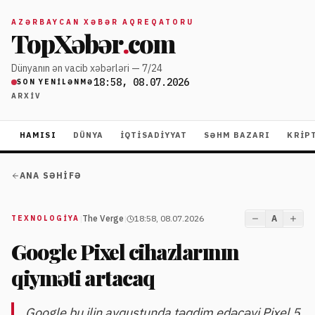
AZƏRBAYCAN XƏBƏR AQREQATORU
TopXəbər
.
com
Dünyanın ən vacib xəbərləri — 7/24
18:58, 08.07.2026
SON YENILƏNMƏ
ARXIV
HAMISI
DÜNYA
İQTISADIYYAT
SƏHM BAZARI
KRIP
ANA SƏHIFƏ
|
The Verge
|
18:58, 08.07.2026
A
TEXNOLOGIYA
Google Pixel cihazlarının
qiyməti artacaq
Google bu ilin avqustunda təqdim edəcəyi Pixel 5