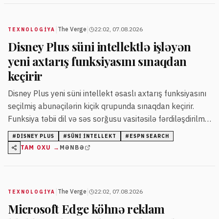
|
|
The Verge
22:02, 07.08.2026
TEXNOLOGIYA
Disney Plus süni intellektlə işləyən
yeni axtarış funksiyasını sınaqdan
keçirir
Disney Plus yeni süni intellekt əsaslı axtarış funksiyasını
seçilmiş abunəçilərin kiçik qrupunda sınaqdan keçirir.
Funksiya təbii dil və səs sorğusu vasitəsilə fərdiləşdirilmiş
məzmun təklif edir.
#
DISNEY PLUS
#
SÜNI INTELLEKT
#
ESPN SEARCH
TAM OXU →
MƏNBƏ
|
|
The Verge
22:02, 07.08.2026
TEXNOLOGIYA
Microsoft Edge köhnə reklam