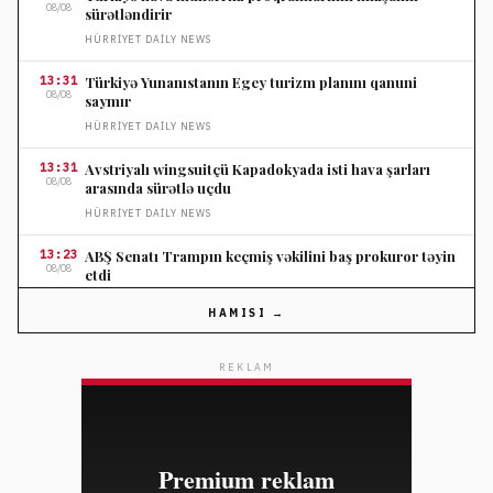
08/08
sürətləndirir
HÜRRIYET DAILY NEWS
13:31
Türkiyə Yunanıstanın Egey turizm planını qanuni
08/08
saymır
HÜRRIYET DAILY NEWS
13:31
Avstriyalı wingsuitçü Kapadokyada isti hava şarları
08/08
arasında sürətlə uçdu
HÜRRIYET DAILY NEWS
13:23
ABŞ Senatı Trampın keçmiş vəkilini baş prokuror təyin
08/08
etdi
FRANCE 24
HAMISI →
13:23
Vyetnamın Hmong xalqı iqlim böhranına uyğunlaşır
08/08
REKLAM
FRANCE 24
13:23
Fransa açıq suda üzgüçülükdə ilk medallarını qazandı
08/08
FRANCE 24
13:23
Argentina Futbol Federasiyasının prezidenti Messinin
08/08