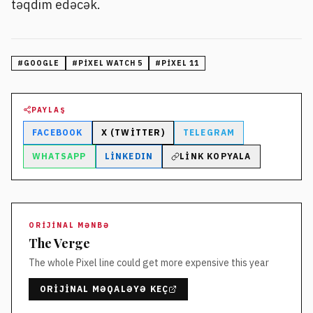
təqdim edəcək.
#
GOOGLE
#
PIXEL WATCH 5
#
PIXEL 11
PAYLAŞ
FACEBOOK
X (TWITTER)
TELEGRAM
WHATSAPP
LINKEDIN
LINK KOPYALA
ORIJINAL MƏNBƏ
The Verge
The whole Pixel line could get more expensive this year
ORIJINAL MƏQALƏYƏ KEÇ