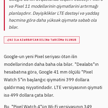
və Pixel 11 modellərinin qiymətlərini artırmağı
planlaşdırır. Dəyişikliklər LTE dəstəyi və yaddaş
həcminə görə daha yüksək qiymətə səbəb ola
bilər.
AI ILƏ AZƏRBAYCAN DILINƏ TƏRCÜMƏ OLUNUB
Google-un yeni Pixel seriyası ötən ilin
modellərindən daha baha ola bilər. "Dealabs"ın
hesabatına görə, Google 41 mm ölçülü "Pixel
Watch 5"in başlanğıc qiymətini 399 dollara
qaldırmaq niyyətindədir. LTE versiyasının qiyməti
isə 499 dollara çata bilər.
Bu, "Pixel Watch 4"ün Wi-Fi versiyasının 349