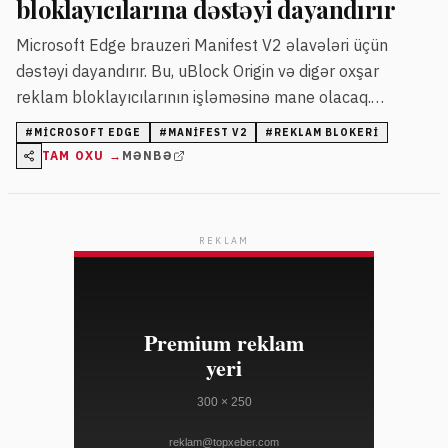
bloklayıcılarına dəstəyi dayandırır
Microsoft Edge brauzeri Manifest V2 əlavələri üçün
dəstəyi dayandırır. Bu, uBlock Origin və digər oxşar
reklam bloklayıcılarının işləməsinə mane olacaq.
İstifadəçilər Manifest V3 versiyasına keçməli və ya başqa
#
MICROSOFT EDGE
#
MANIFEST V2
#
REKLAM BLOKERI
brauzer seçməlidirlər.
TAM OXU →
MƏNBƏ
REKLAM