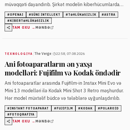
müvəqqəti dayandırıb. Şirkət modelin kiberhücumlardakı
mümkün təhlükələrini qiymətləndirir və əlavə qoruyucu
#
OPENAI
#
SÜNI INTELLEKT
#
TƏHLÜKƏSIZLIK
#
ASTRA
tədbirlər tətbiq edir.
#
KIBERTƏHLÜKƏSIZLIK
TAM OXU →
MƏNBƏ
|
|
The Verge
22:58, 07.08.2026
TEXNOLOGIYA
Ani fotoaparatların ən yaxşı
modelləri: Fujifilm və Kodak öndədir
Ani fotoaparatlar arasında Fujifilm-in Instax Mini Evo və
Mini 13 modelləri ilə Kodak Mini Shot 3 Retro məşhurdur.
Hər model müxtəlif büdcə və tələblərə uyğunlaşdırılıb.
#
INSTANT FOTOAPARAT
#
FUJIFILM
#
KODAK
#
POLAROID
#
FOTOQRAFIYA
TAM OXU →
MƏNBƏ