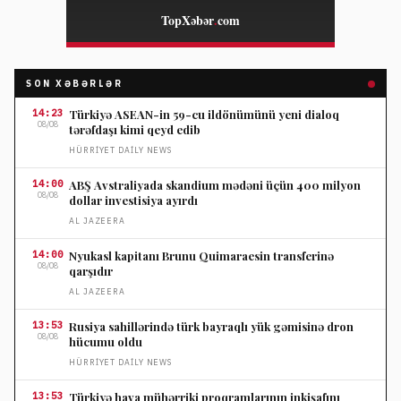
SON XƏBƏRLƏR
14:23
Türkiyə ASEAN-in 59-cu ildönümünü yeni dialoq
08/08
tərəfdaşı kimi qeyd edib
HÜRRIYET DAILY NEWS
14:00
ABŞ Avstraliyada skandium mədəni üçün 400 milyon
08/08
dollar investisiya ayırdı
AL JAZEERA
14:00
Nyukasl kapitanı Brunu Quimaraesin transferinə
08/08
qarşıdır
AL JAZEERA
13:53
Rusiya sahillərində türk bayraqlı yük gəmisinə dron
08/08
hücumu oldu
HÜRRIYET DAILY NEWS
13:53
Türkiyə hava mühərriki proqramlarının inkişafını