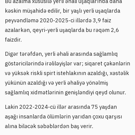
Bu azalma xüsusilə yerli əhali uşaqlarında daha
kəskin müşahidə edilir, bir yaşlı yerli uşaqlarda
peyvəndləmə 2020-2025-ci illərdə 3,9 faiz
azalarkən, qeyri-yerli uşaqlarda bu rəqəm 2,6
faizdir.
Digər tərəfdən, yerli əhali arasında sağlamlıq
göstəricilərində irəliləyişlər var; siqaret çəkənlərin
və yüksək riskli spirt istehlakının azaldığı, xəstəlik
yükünün azaldığı və yerli əhaliyə yönəlmiş
sağlamlıq xidmətlərinin genişləndiyi qeyd olunur.
Lakin 2022-2024-cü illər arasında 75 yaşdan
aşağı insanlarda ölümlərin yarıdan çoxu qarşısı
alına biləcək səbəblərdən baş verir.