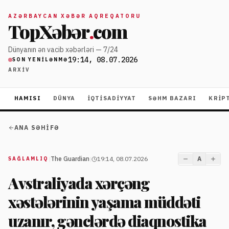
AZƏRBAYCAN XƏBƏR AQREQATORU
TopXəbər
.
com
Dünyanın ən vacib xəbərləri — 7/24
19:14, 08.07.2026
SON YENILƏNMƏ
ARXIV
HAMISI
DÜNYA
İQTISADIYYAT
SƏHM BAZARI
KRIP
ANA SƏHIFƏ
|
The Guardian
|
19:14, 08.07.2026
A
SAĞLAMLIQ
Avstraliyada xərçəng
xəstələrinin yaşama müddəti
uzanır, gənclərdə diaqnostika