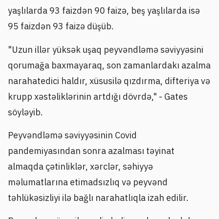
yaşlılarda 93 faizdən 90 faizə, beş yaşlılarda isə
95 faizdən 93 faizə düşüb.
"Uzun illər yüksək uşaq peyvəndləmə səviyyəsini
qorumağa baxmayaraq, son zamanlardakı azalma
narahatedici haldır, xüsusilə qızdırma, difteriya və
krupp xəstəliklərinin artdığı dövrdə," - Gates
söyləyib.
Peyvəndləmə səviyyəsinin Covid
pandemiyasından sonra azalması təyinat
almaqda çətinliklər, xərclər, səhiyyə
məlumatlarına etimadsızlıq və peyvənd
təhlükəsizliyi ilə bağlı narahatlıqla izah edilir.