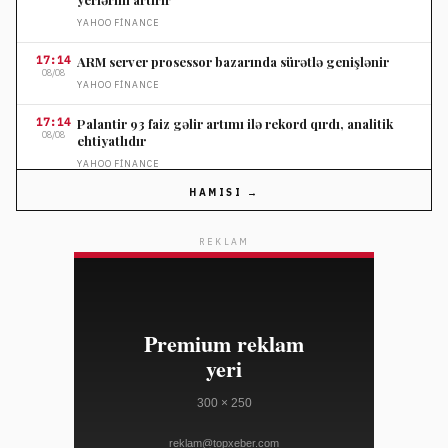
YAHOO FINANCE
17:14
ARM server prosessor bazarında sürətlə genişlənir
08/08
YAHOO FINANCE
17:14
Palantir 93 faiz gəlir artımı ilə rekord qırdı, analitik
08/08
ehtiyatlıdır
YAHOO FINANCE
HAMISI →
17:14
Şəhər küçələrində sörf tərzi populyarlaşır
08/08
ELLE
REKLAM
17:00
Banqkok yaxınlığında məktəbdə atışma 9 nəfərin
08/08
ölümünə səbəb oldu
AL JAZEERA
17:00
Atletiko Madrid Alvarezin transferinə icazə verməyəcək
08/08
- Simeone
AL JAZEERA
16:32
Səudiyyə Ərəbistanı, Pakistan və Türkiyə regional
08/08
təhlükəsizlik üçün müqavilə imzalayıb