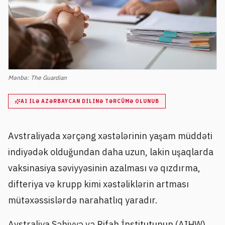
Mənbə:
The Guardian
AI ILƏ AZƏRBAYCAN DILINƏ TƏRCÜMƏ OLUNUB
Avstraliyada xərçəng xəstələrinin yaşam müddəti
indiyədək olduğundan daha uzun, lakin uşaqlarda
vaksinasiya səviyyəsinin azalması və qızdırma,
difteriya və krupp kimi xəstəliklərin artması
mütəxəssislərdə narahatlıq yaradır.
Avstraliya Səhiyyə və Rifah İnstitutunun (AIHW)