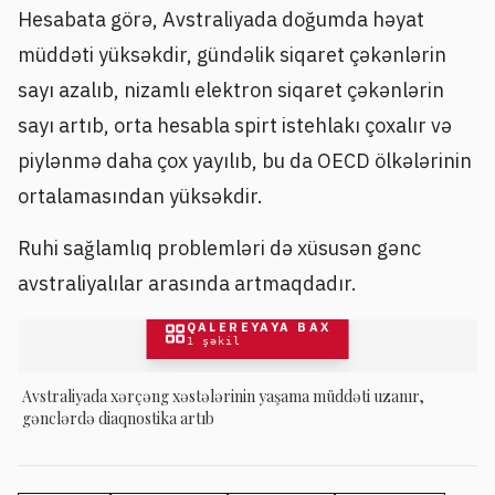
Hesabata görə, Avstraliyada doğumda həyat
müddəti yüksəkdir, gündəlik siqaret çəkənlərin
sayı azalıb, nizamlı elektron siqaret çəkənlərin
sayı artıb, orta hesabla spirt istehlakı çoxalır və
piylənmə daha çox yayılıb, bu da OECD ölkələrinin
ortalamasından yüksəkdir.
Ruhi sağlamlıq problemləri də xüsusən gənc
avstraliyalılar arasında artmaqdadır.
QALEREYAYA BAX
1
şəkil
Avstraliyada xərçəng xəstələrinin yaşama müddəti uzanır,
gənclərdə diaqnostika artıb