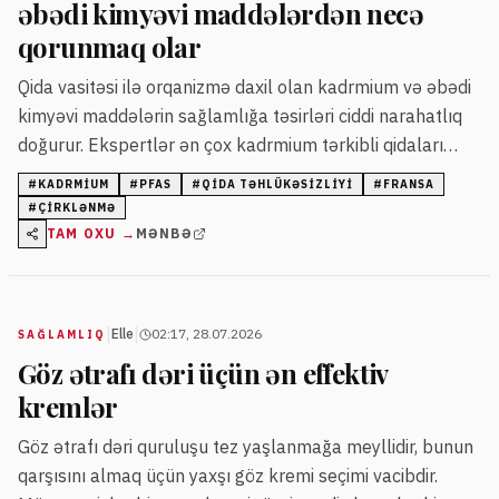
əbədi kimyəvi maddələrdən necə
qorunmaq olar
Qida vasitəsi ilə orqanizmə daxil olan kadrmium və əbədi
kimyəvi maddələrin sağlamlığa təsirləri ciddi narahatlıq
doğurur. Ekspertlər ən çox kadrmium tərkibli qidaları
azaltmaq və pəhrizdə müxtəlifliyə üstünlük verməyi
#
KADRMIUM
#
PFAS
#
QIDA TƏHLÜKƏSIZLIYI
#
FRANSA
tövsiyə edir.
#
ÇIRKLƏNMƏ
TAM OXU →
MƏNBƏ
|
|
Elle
02:17, 28.07.2026
SAĞLAMLIQ
Göz ətrafı dəri üçün ən effektiv
kremlər
Göz ətrafı dəri quruluşu tez yaşlanmağa meyllidir, bunun
qarşısını almaq üçün yaxşı göz kremi seçimi vacibdir.