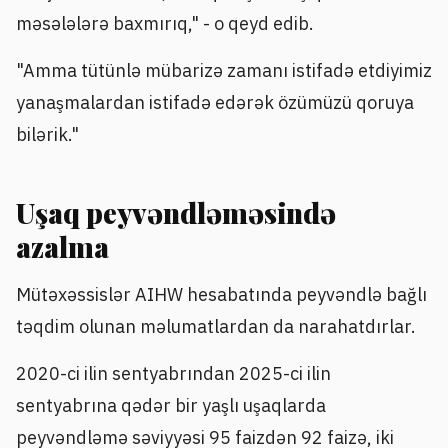
məsələlərə baxmırıq," - o qeyd edib.
"Amma tütünlə mübarizə zamanı istifadə etdiyimiz
yanaşmalardan istifadə edərək özümüzü qoruya
bilərik."
Uşaq peyvəndləməsində
azalma
Mütəxəssislər AIHW hesabatında peyvəndlə bağlı
təqdim olunan məlumatlardan da narahatdırlar.
2020-ci ilin sentyabrından 2025-ci ilin
sentyabrına qədər bir yaşlı uşaqlarda
peyvəndləmə səviyyəsi 95 faizdən 92 faizə, iki