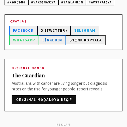
#
XƏRÇƏNG
#
VAKSINASIYA
#
SAĞLAMLIQ
#
AVSTRALIYA
PAYLAŞ
FACEBOOK
X (TWITTER)
TELEGRAM
WHATSAPP
LINKEDIN
LINK KOPYALA
ORIJINAL MƏNBƏ
The Guardian
Australians with cancer are living longer but diagnosis
rates on the rise for younger people, report reveals
ORIJINAL MƏQALƏYƏ KEÇ
REKLAM