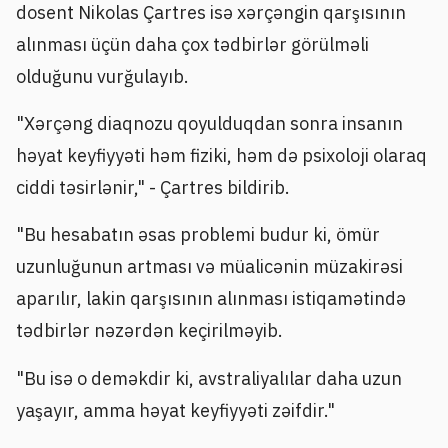
dosent Nikolas Çartres isə xərçəngin qarşısının
alınması üçün daha çox tədbirlər görülməli
olduğunu vurğulayıb.
"Xərçəng diaqnozu qoyulduqdan sonra insanın
həyat keyfiyyəti həm fiziki, həm də psixoloji olaraq
ciddi təsirlənir," - Çartres bildirib.
"Bu hesabatın əsas problemi budur ki, ömür
uzunluğunun artması və müalicənin müzakirəsi
aparılır, lakin qarşısının alınması istiqamətində
tədbirlər nəzərdən keçirilməyib.
"Bu isə o deməkdir ki, avstraliyalılar daha uzun
yaşayır, amma həyat keyfiyyəti zəifdir."