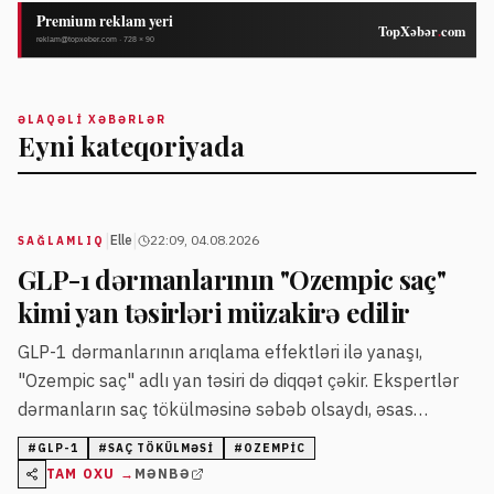
ƏLAQƏLI XƏBƏRLƏR
Eyni kateqoriyada
|
|
Elle
22:09, 04.08.2026
SAĞLAMLIQ
GLP-1 dərmanlarının "Ozempic saç"
kimi yan təsirləri müzakirə edilir
GLP-1 dərmanlarının arıqlama effektləri ilə yanaşı,
"Ozempic saç" adlı yan təsiri də diqqət çəkir. Ekspertlər
dərmanların saç tökülməsinə səbəb olsaydı, əsas
səbəbin sürətli kilo itkisi və qidalanma dəyişiklikləri
#
GLP-1
#
SAÇ TÖKÜLMƏSI
#
OZEMPIC
olduğunu bildirirlər.
TAM OXU →
MƏNBƏ