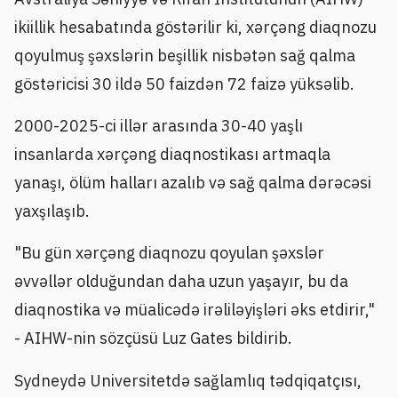
ikiillik hesabatında göstərilir ki, xərçəng diaqnozu
qoyulmuş şəxslərin beşillik nisbətən sağ qalma
göstəricisi 30 ildə 50 faizdən 72 faizə yüksəlib.
2000-2025-ci illər arasında 30-40 yaşlı
insanlarda xərçəng diaqnostikası artmaqla
yanaşı, ölüm halları azalıb və sağ qalma dərəcəsi
yaxşılaşıb.
"Bu gün xərçəng diaqnozu qoyulan şəxslər
əvvəllər olduğundan daha uzun yaşayır, bu da
diaqnostika və müalicədə irəliləyişləri əks etdirir,"
- AIHW-nin sözçüsü Luz Gates bildirib.
Sydneydə Universitetdə sağlamlıq tədqiqatçısı,