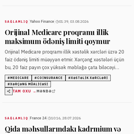
|
|
Yahoo Finance
01:39, 03.08.2026
SAĞLAMLIQ
Orijinal Medicare proqramı illik
maksimum ödəniş limiti qoymur
Orijinal Medicare proqramı illik xəstəlik xərcləri üzrə 20
faiz ödəniş limiti müəyyən etmir. Xərçəng xəstələri üçün
bu, 20 faiz payın çox yüksək məbləğə çata biləcəyi
anlamına gəlir, Medigap planı G isə bu riski aradan
#
MEDICARE
#
COINSURANCE
#
XƏSTƏLIK XƏRCLƏRI
qaldırır.
#
XƏRÇƏNG MÜALICƏSI
TAM OXU →
MƏNBƏ
|
|
France 24
10:16, 28.07.2026
SAĞLAMLIQ
Qida məhsullarındakı kadrmium və