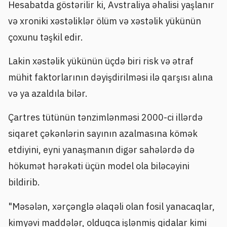
Hesabatda göstərilir ki, Avstraliya əhalisi yaşlanır
və xroniki xəstəliklər ölüm və xəstəlik yükünün
çoxunu təşkil edir.
Lakin xəstəlik yükünün üçdə biri risk və ətraf
mühit faktorlarının dəyişdirilməsi ilə qarşısı alına
və ya azaldıla bilər.
Çartres tütünün tənzimlənməsi 2000-ci illərdə
siqaret çəkənlərin sayının azalmasına kömək
etdiyini, eyni yanaşmanın digər sahələrdə də
hökumət hərəkəti üçün model ola biləcəyini
bildirib.
"Məsələn, xərçənglə əlaqəli olan fosil yanacaqlar,
kimyəvi maddələr, olduqca işlənmiş qidalar kimi