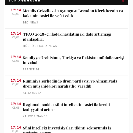
SON XƏBƏRLƏR
17:14
Memfis Grizzlies-in oyunçusu Brendon Klerk heroin və
08/08
kokainin təsiri ilə vəfat edib
BBC NEWS
17:14
TPAO 2028-ci ilədək hasilatını iki dəfə artırmağı
08/08
planlaşdırır
HÜRRIYET DAILY NEWS
17:14
Səudiyyə Ərəbistanı, Türkiyə və Pakistan müdafiə sazişi
08/08
imzaladı
FRANCE 24
17:14
Rumıniya sərhədində dron partlayışı və Almaniyada
08/08
dron müşahidələri narahatlıq yaradıb
AL JAZEERA
17:14
Regional banklar süni intellektin təsiri ilə kredit
08/08
fəaliyyətini artırır
YAHOO FINANCE
17:14
Süni intellekt investisiyaları tikinti sektorunda iş
08/08
yerlərini artırır