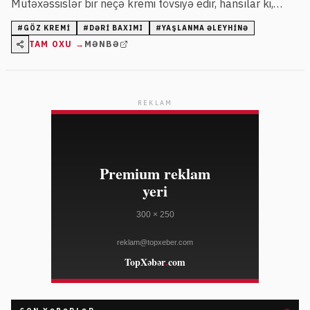
Mütəxəssislər bir neçə kremi tövsiyə edir, hansılar ki,
kollagen və elastin istehsalını stimullaşdırır, incə xətləri
#
GÖZ KREMI
#
DƏRI BAXIMI
#
YAŞLANMA ƏLEYHINƏ
azaldır və dərini möhkəmləndirir.
TAM OXU →
MƏNBƏ
REKLAM