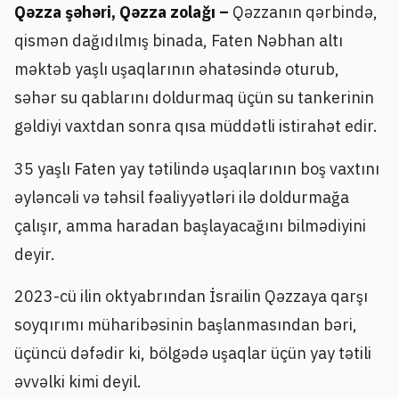
Qəzza şəhəri, Qəzza zolağı –
Qəzzanın qərbində,
qismən dağıdılmış binada, Faten Nəbhan altı
məktəb yaşlı uşaqlarının əhatəsində oturub,
səhər su qablarını doldurmaq üçün su tankerinin
gəldiyi vaxtdan sonra qısa müddətli istirahət edir.
35 yaşlı Faten yay tətilində uşaqlarının boş vaxtını
əyləncəli və təhsil fəaliyyətləri ilə doldurmağa
çalışır, amma haradan başlayacağını bilmədiyini
deyir.
2023-cü ilin oktyabrından İsrailin Qəzzaya qarşı
soyqırımı müharibəsinin başlanmasından bəri,
üçüncü dəfədir ki, bölgədə uşaqlar üçün yay tətili
əvvəlki kimi deyil.