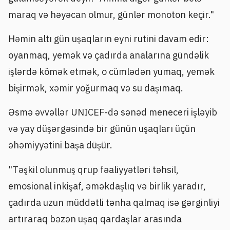
maraq və həyəcan olmur, günlər monoton keçir."
Həmin altı gün uşaqların eyni rutini davam edir:
oyanmaq, yemək və çadırda analarına gündəlik
işlərdə kömək etmək, o cümlədən yumaq, yemək
bişirmək, xəmir yoğurmaq və su daşımaq.
Əsmə əvvəllər UNICEF-də sənəd meneceri işləyib
və yay düşərgəsində bir günün uşaqları üçün
əhəmiyyətini başa düşür.
"Təşkil olunmuş qrup fəaliyyətləri təhsil,
emosional inkişaf, əməkdaşlıq və birlik yaradır,
çadırda uzun müddətli tənha qalmaq isə gərginliyi
artıraraq bəzən uşaq qardaşlar arasında