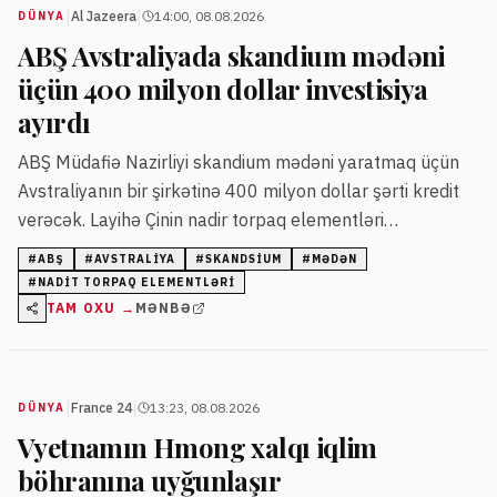
|
|
Al Jazeera
14:00, 08.08.2026
DÜNYA
ABŞ Avstraliyada skandium mədəni
üçün 400 milyon dollar investisiya
ayırdı
ABŞ Müdafiə Nazirliyi skandium mədəni yaratmaq üçün
Avstraliyanın bir şirkətinə 400 milyon dollar şərti kredit
verəcək. Layihə Çinin nadir torpaq elementləri
bazarındakı üstünlüyünə qarşı Qərbin təchizatını təmin
#
ABŞ
#
AVSTRALIYA
#
SKANDSIUM
#
MƏDƏN
etmək üçün nəzərdə tutulur.
#
NADIT TORPAQ ELEMENTLƏRI
TAM OXU →
MƏNBƏ
|
|
France 24
13:23, 08.08.2026
DÜNYA
Vyetnamın Hmong xalqı iqlim
böhranına uyğunlaşır