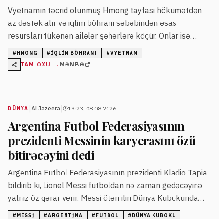
Vyetnamın təcrid olunmuş Hmong tayfası hökumətdən
az dəstək alır və iqlim böhranı səbəbindən əsas
resursları tükənən ailələr şəhərlərə köçür. Onlar isə
ənənəvi torpaqlarında iqlimə davamlı yeni məhsullar
#
HMONG
#
IQLIM BÖHRANI
#
VYETNAM
yetişdirərək şəraitə uyğunlaşmağa çalışırlar.
TAM OXU →
MƏNBƏ
|
|
Al Jazeera
13:23, 08.08.2026
DÜNYA
Argentina Futbol Federasiyasının
prezidenti Messinin karyerasını özü
bitirəcəyini dedi
Argentina Futbol Federasiyasının prezidenti Kladio Tapia
bildirib ki, Lionel Messi futboldan nə zaman gedəcəyinə
yalnız öz qərar verir. Messi ötən ilin Dünya Kubokunda
komandası ilə finala qədər yüksəlib.
#
MESSI
#
ARGENTINA
#
FUTBOL
#
DÜNYA KUBOKU