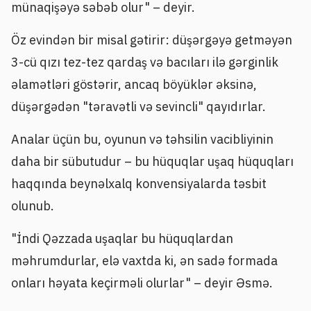
münaqişəyə səbəb olur" – deyir.
Öz evindən bir misal gətirir: düşərgəyə getməyən
3-cü qızı tez-tez qardaş və bacıları ilə gərginlik
əlamətləri göstərir, ancaq böyüklər əksinə,
düşərgədən "təravətli və sevincli" qayıdırlar.
Analar üçün bu, oyunun və təhsilin vacibliyinin
daha bir sübutudur – bu hüquqlar uşaq hüquqları
haqqında beynəlxalq konvensiyalarda təsbit
olunub.
"İndi Qəzzada uşaqlar bu hüquqlardan
məhrumdurlar, elə vaxtda ki, ən sadə formada
onları həyata keçirməli olurlar" – deyir Əsmə.