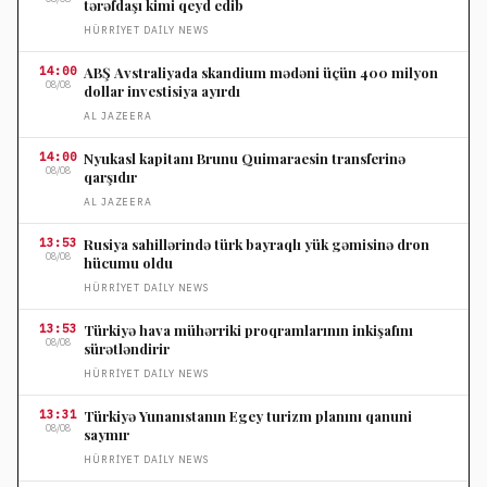
tərəfdaşı kimi qeyd edib
HÜRRIYET DAILY NEWS
14:00
ABŞ Avstraliyada skandium mədəni üçün 400 milyon
08/08
dollar investisiya ayırdı
AL JAZEERA
14:00
Nyukasl kapitanı Brunu Quimaraesin transferinə
08/08
qarşıdır
AL JAZEERA
13:53
Rusiya sahillərində türk bayraqlı yük gəmisinə dron
08/08
hücumu oldu
HÜRRIYET DAILY NEWS
13:53
Türkiyə hava mühərriki proqramlarının inkişafını
08/08
sürətləndirir
HÜRRIYET DAILY NEWS
13:31
Türkiyə Yunanıstanın Egey turizm planını qanuni
08/08
saymır
HÜRRIYET DAILY NEWS