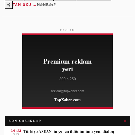
TAM OXU →
MƏNBƏ
REKLAM
SON XƏBƏRLƏR
14:23
Türkiyə ASEAN-in 59-cu ildönümünü yeni dialoq
08/08