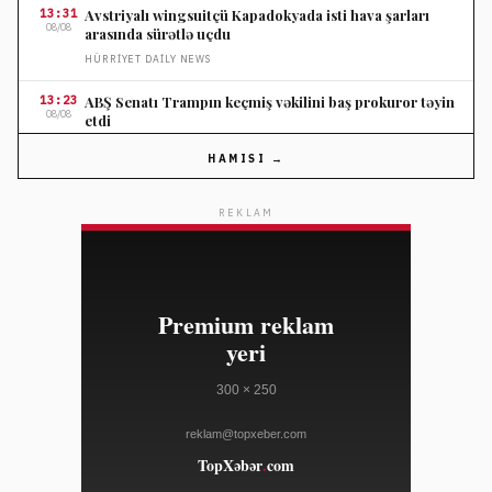
13:31
Avstriyalı wingsuitçü Kapadokyada isti hava şarları
08/08
arasında sürətlə uçdu
HÜRRIYET DAILY NEWS
13:23
ABŞ Senatı Trampın keçmiş vəkilini baş prokuror təyin
08/08
etdi
FRANCE 24
HAMISI →
13:23
Vyetnamın Hmong xalqı iqlim böhranına uyğunlaşır
08/08
REKLAM
FRANCE 24
13:23
Fransa açıq suda üzgüçülükdə ilk medallarını qazandı
08/08
FRANCE 24
13:23
Argentina Futbol Federasiyasının prezidenti Messinin
08/08
karyerasını özü bitirəcəyini dedi
AL JAZEERA
13:00
Türkiyə meşə yanğınlarına qarşı dronlardan istifadə
08/08
edir
FRANCE 24