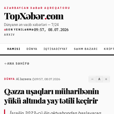
AZƏRBAYCAN XƏBƏR AQREQATORU
TopXəbər
.
com
Dünyanın ən vacib xəbərləri — 7/24
09:57, 08.07.2026
SON YENILƏNMƏ
ARXIV
HAMISI
DÜNYA
İQTISADIYYAT
SƏHM BAZARI
KRIP
ANA SƏHIFƏ
|
Al Jazeera
|
09:57, 08.07.2026
A
DÜNYA
Qəzza uşaqları müharibənin
yükü altında yay tətili keçirir
İsrailin 2023-cü ilin oktyabrından başlayaraq