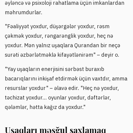
əyləncə və psixoloji rahatlama üçün imkanlardan
məhrumdurlar.
"Fəaliyyət yoxdur, düşərgələr yoxdur, rəsm
çəkmək yoxdur, rəngarənglik yoxdur, heç nə
yoxdur. Mən yalnız uşaqlara Qurandan bir neçə
surəti əzbərlətməklə kifayətlənirəm" – deyir o.
"Yay uşaqların enerjisini sərbəst buraxıb
bacarıqlarını inkişaf etdirmək üçün vaxtdır, amma
resurslar yoxdur" – əlavə edir. "Heç nə yoxdur,
təchizat yoxdur... oyunlar yoxdur, dəftərlər,
qələmlər, hətta kağız da yoxdur."
Uşaqları məşğul saxlamaq