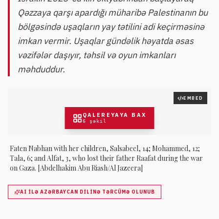
Qəzzaya qarşı apardığı müharibə Palеstinanın bu
bölgəsində uşaqların yay tətilini adi keçirməsinə
imkan vermir. Uşaqlar gündəlik həyatda əsas
vəzifələr daşıyır, təhsil və oyun imkanları
məhduddur.
EMBED
QALEREYAYA BAX
6
şəkil
Faten Nabhan with her children, Salsabeel, 14; Mohammed, 12;
Tala, 6; and Alfat, 3, who lost their father Raafat during the war
on Gaza. [Abdelhakim Abu Riash/Al Jazeera]
AI ILƏ AZƏRBAYCAN DILINƏ TƏRCÜMƏ OLUNUB