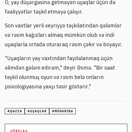
O, yay düşərgəsinə getməyən uşaqlar üçün də
fəaliyyətlər təşkil etməyə çalışır.
Son vaxtlar yerli xeyriyyə təşkilatından qələmlər
və rəsm kağızları almaq mümkün olub və indi
uşaqlarla ortada oturaraq rəsm çəkir və boyayır.
"Uşaqların yay vaxtından faydalanmaq üçün
əlimdən gələni edirəm," deyir Əsmə. "Bir saat
təşkil olunmuş oyun və rəsm belə onların
psixologiyasına yaxşı təsir göstərir."
#
QƏZZA
#
UŞAQLAR
#
MÜHARIBƏ
PAYLAŞ