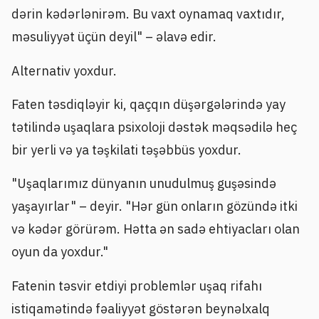
dərin kədərlənirəm. Bu vaxt oynamaq vaxtıdır,
məsuliyyət üçün deyil" – əlavə edir.
Alternativ yoxdur.
Faten təsdiqləyir ki, qaçqın düşərgələrində yay
tətilində uşaqlara psixoloji dəstək məqsədilə heç
bir yerli və ya təşkilati təşəbbüs yoxdur.
"Uşaqlarımız dünyanın unudulmuş guşəsində
yaşayırlar" – deyir. "Hər gün onların gözündə itki
və kədər görürəm. Hətta ən sadə ehtiyacları olan
oyun da yoxdur."
Fatenin təsvir etdiyi problemlər uşaq rifahı
istiqamətində fəaliyyət göstərən beynəlxalq