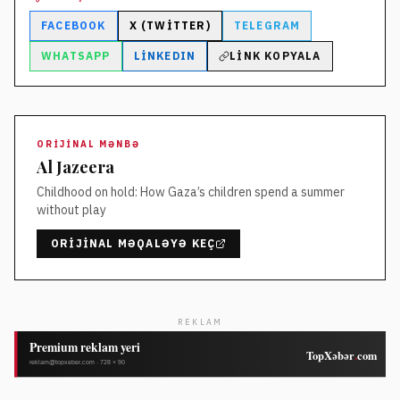
FACEBOOK
X (TWITTER)
TELEGRAM
WHATSAPP
LINKEDIN
LINK KOPYALA
ORIJINAL MƏNBƏ
Al Jazeera
Childhood on hold: How Gaza’s children spend a summer
without play
ORIJINAL MƏQALƏYƏ KEÇ
REKLAM