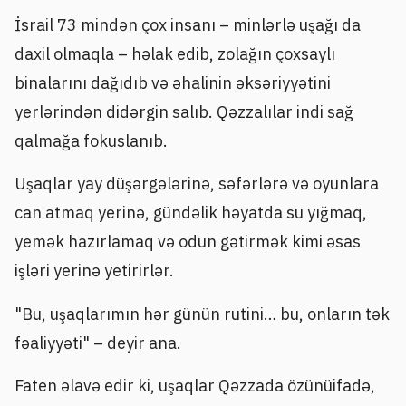
İsrail 73 mindən çox insanı – minlərlə uşağı da
daxil olmaqla – həlak edib, zolağın çoxsaylı
binalarını dağıdıb və əhalinin əksəriyyətini
yerlərindən didərgin salıb. Qəzzalılar indi sağ
qalmağa fokuslanıb.
Uşaqlar yay düşərgələrinə, səfərlərə və oyunlara
can atmaq yerinə, gündəlik həyatda su yığmaq,
yemək hazırlamaq və odun gətirmək kimi əsas
işləri yerinə yetirirlər.
"Bu, uşaqlarımın hər günün rutini… bu, onların tək
fəaliyyəti" – deyir ana.
Faten əlavə edir ki, uşaqlar Qəzzada özünüifadə,