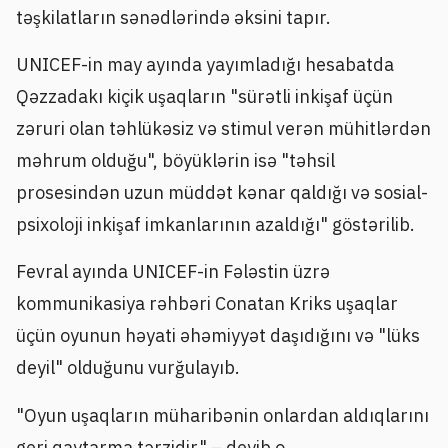
təşkilatların sənədlərində əksini tapır.
UNICEF-in may ayında yayımladığı hesabatda
Qəzzadakı kiçik uşaqların "sürətli inkişaf üçün
zəruri olan təhlükəsiz və stimul verən mühitlərdən
məhrum olduğu", böyüklərin isə "təhsil
prosesindən uzun müddət kənar qaldığı və sosial-
psixoloji inkişaf imkanlarının azaldığı" göstərilib.
Fevral ayında UNICEF-in Fələstin üzrə
kommunikasiya rəhbəri Conatan Kriks uşaqlar
üçün oyunun həyati əhəmiyyət daşıdığını və "lüks
deyil" olduğunu vurğulayıb.
"Oyun uşaqların müharibənin onlardan aldıqlarını
geri qaytarma tərzidir" – deyib o.