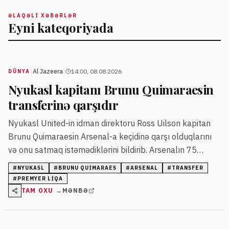
ƏLAQƏLI XƏBƏRLƏR
Eyni kateqoriyada
|
|
Al Jazeera
14:00, 08.08.2026
DÜNYA
Nyukasl kapitanı Brunu Quimaraesin
transferinə qarşıdır
Nyukasl United-in idman direktoru Ross Uilson kapitan
Brunu Quimaraesin Arsenal-a keçidinə qarşı olduqlarını
və onu satmaq istəmədiklərini bildirib. Arsenalın 75
milyon funt sterlinq dəyərində razılaşma əldə etməsi
#
NYUKASL
#
BRUNU QUIMARAES
#
ARSENAL
#
TRANSFER
xəbəri olsa da, hələ rəsmiləşmə yoxdur.
#
PREMYER LIQA
TAM OXU →
MƏNBƏ