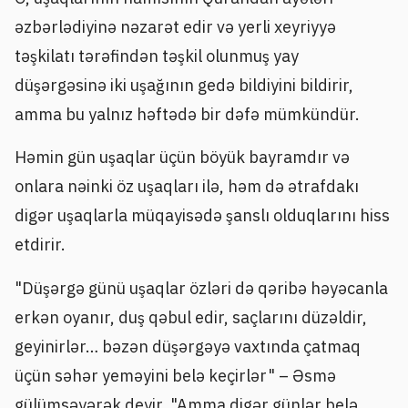
əzbərlədiyinə nəzarət edir və yerli xeyriyyə
təşkilatı tərəfindən təşkil olunmuş yay
düşərgəsinə iki uşağının gedə bildiyini bildirir,
amma bu yalnız həftədə bir dəfə mümkündür.
Həmin gün uşaqlar üçün böyük bayramdır və
onlara nəinki öz uşaqları ilə, həm də ətrafdakı
digər uşaqlarla müqayisədə şanslı olduqlarını hiss
etdirir.
"Düşərgə günü uşaqlar özləri də qəribə həyəcanla
erkən oyanır, duş qəbul edir, saçlarını düzəldir,
geyinirlər… bəzən düşərgəyə vaxtında çatmaq
üçün səhər yeməyini belə keçirlər" – Əsmə
gülümsəyərək deyir. "Amma digər günlər belə