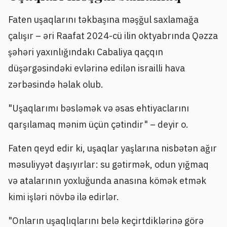
Faten uşaqlarını təkbaşına məşğul saxlamağa
çalışır – əri Raafat 2024-cü ilin oktyabrında Qəzza
şəhəri yaxınlığındakı Cabaliya qaçqın
düşərgəsindəki evlərinə edilən israilli hava
zərbəsində həlak olub.
"Uşaqlarımı bəsləmək və əsas ehtiyaclarını
qarşılamaq mənim üçün çətindir" – deyir o.
Faten qeyd edir ki, uşaqlar yaşlarına nisbətən ağır
məsuliyyət daşıyırlar: su gətirmək, odun yığmaq
və atalarının yoxluğunda anasına kömək etmək
kimi işləri növbə ilə edirlər.
"Onların uşaqlıqlarını belə keçirtdiklərinə görə