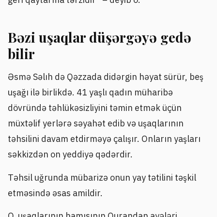
Bəzi uşaqlar düşərgəyə gedə
bilir
Əsmə Səlıh də Qəzzada didərgin həyat sürür, beş
uşağı ilə birlikdə. 41 yaşlı qadın müharibə
dövründə təhlükəsizliyini təmin etmək üçün
müxtəlif yerlərə səyahət edib və uşaqlarının
təhsilini davam etdirməyə çalışır. Onların yaşları
səkkizdən on yeddiyə qədərdir.
Təhsil uğrunda mübarizə onun yay tətilini təşkil
etməsində əsas amildir.
O, uşaqlarının hamısının Qurandan ayələri