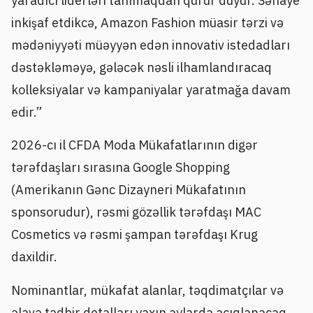
yaradıcı liderləri tanımaqdan qürur duyur. Sənaye
inkişaf etdikcə, Amazon Fashion müasir tərzi və
mədəniyyəti müəyyən edən innovativ istedadları
dəstəkləməyə, gələcək nəsli ilhamlandıracaq
kolleksiyalar və kampaniyalar yaratmağa davam
edir.”
2026-cı il CFDA Moda Mükafatlarının digər
tərəfdaşları sırasına Google Shopping
(Amerikanın Gənc Dizayneri Mükafatının
sponsorudur), rəsmi gözəllik tərəfdaşı MAC
Cosmetics və rəsmi şampan tərəfdaşı Krug
daxildir.
Nominantlar, mükafat alanlar, təqdimatçılar və
əlavə tədbir detalları yaxın aylarda açıqlanacaq.