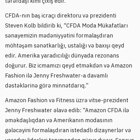
tərəfdaşı kimi çıxış edir.
CFDA-nın baş icraçı direktoru və prezidenti
Steven Kolb bildirib ki, “CFDA Moda Mükafatları
sənayemizin mədəniyyətini formalaşdıran
möhtəşəm sənətkarlığı, ustalığı və baxışı qeyd
edir. Amerika yaradıcılığı dünyada rezonans
doğurur. Biz icmamızı qeyd etməkdən və Amazon
Fashion ilə Jenny Freshwater-a davamlı
dəstəklərinə görə minnətdarıq.”
Amazon Fashion və Fitness üzrə vitse-prezident
Jenny Freshwater əlavə edib: “Amazon CFDA ilə
əməkdaşlıqdan və Amerikanın modasının
gələcəyini formalaşdıran istedadlı dizaynerlər və