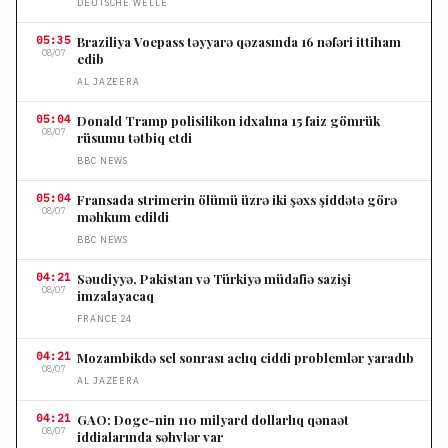
DEUTSCHE WELLE
05:35
Braziliya Voepass təyyarə qəzasında 16 nəfəri ittiham
08/07
edib
AL JAZEERA
05:04
Donald Tramp polisilikon idxalına 15 faiz gömrük
08/07
rüsumu tətbiq etdi
BBC NEWS
05:04
Fransada strimerin ölümü üzrə iki şəxs şiddətə görə
08/07
məhkum edildi
BBC NEWS
04:21
Səudiyyə, Pakistan və Türkiyə müdafiə sazişi
08/07
imzalayacaq
FRANCE 24
04:21
Mozambikdə sel sonrası aclıq ciddi problemlər yaradıb
08/07
AL JAZEERA
04:21
GAO: Doge-nin 110 milyard dollarlıq qənaət
08/07
iddialarında səhvlər var