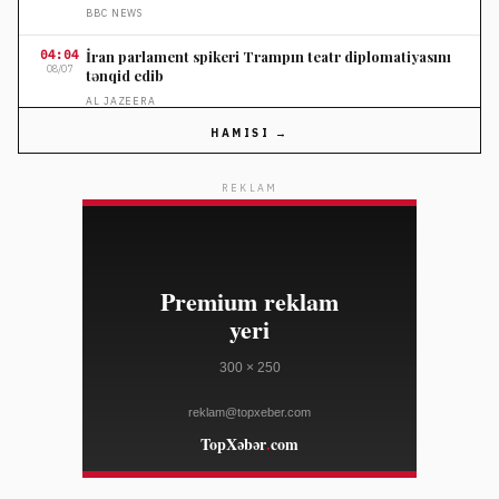
BBC NEWS
04:04
İran parlament spikeri Trampın teatr diplomatiyasını
08/07
tənqid edib
AL JAZEERA
HAMISI →
03:50
Meta uşaq təhlükəsizliyi ilə bağlı ən böyük cəriməyə
08/07
məhkum edildi
REKLAM
BBC NEWS
03:20
Abdul El-Sayed Miçiqan Demokrat Partiyasının Senat
08/07
seçkisində qalib gəldi
AL JAZEERA
03:05
ABŞ-ın dəstəklədiyi Venesuela dialoqu Maria Korina
08/07
Maçadonun iştirakı olmadan başladı
FRANCE 24
03:05
Tramp administrasiyası tarif geri ödənişlərini 100
08/07
milyard dollara çatdırıb
WWD
03:05
DXL-də müvəqqəti CEO təyin edilib