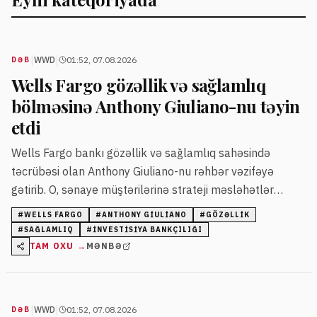
|
|
WWD
01:52, 07.08.2026
DƏB
Wells Fargo gözəllik və sağlamlıq
bölməsinə Anthony Giuliano-nu təyin
etdi
Wells Fargo bankı gözəllik və sağlamlıq sahəsində
təcrübəsi olan Anthony Giuliano-nu rəhbər vəzifəyə
gətirib. O, sənaye müştərilərinə strateji məsləhətlər
verərək platformanın inkişafını təmin edəcək.
#
WELLS FARGO
#
ANTHONY GIULIANO
#
GÖZƏLLIK
#
SAĞLAMLIQ
#
INVESTISIYA BANKÇILIĞI
TAM OXU →
MƏNBƏ
|
|
WWD
01:52, 07.08.2026
DƏB