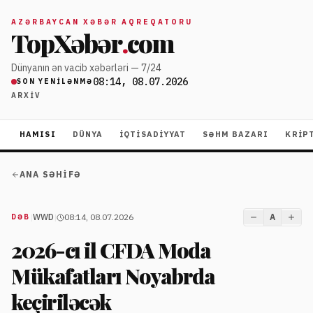
AZƏRBAYCAN XƏBƏR AQREQATORU
TopXəbər
.
com
Dünyanın ən vacib xəbərləri — 7/24
08:14, 08.07.2026
SON YENILƏNMƏ
ARXIV
HAMISI
DÜNYA
İQTISADIYYAT
SƏHM BAZARI
KRIP
ANA SƏHIFƏ
|
WWD
|
08:14, 08.07.2026
A
DƏB
2026-cı il CFDA Moda
Mükafatları Noyabrda
keçiriləcək