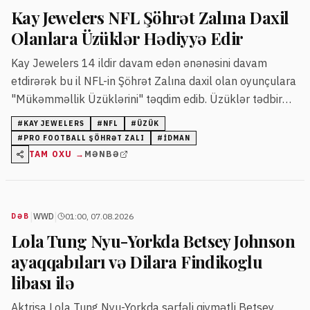
Kay Jewelers NFL Şöhrət Zalına Daxil
Olanlara Üzüklər Hədiyyə Edir
Kay Jewelers 14 ildir davam edən ənənəsini davam
etdirərək bu il NFL-in Şöhrət Zalına daxil olan oyunçulara
"Mükəmməllik Üzüklərini" təqdim edib. Üzüklər tədbir
zamanı və oyunlarda oyunçulara təqdim olunur.
#
KAY JEWELERS
#
NFL
#
ÜZÜK
#
PRO FOOTBALL ŞÖHRƏT ZALI
#
IDMAN
TAM OXU →
MƏNBƏ
|
|
WWD
01:00, 07.08.2026
DƏB
Lola Tung Nyu-Yorkda Betsey Johnson
ayaqqabıları və Dilara Findikoglu
libası ilə
Aktrisa Lola Tung Nyu-Yorkda sərfəli qiymətli Betsey