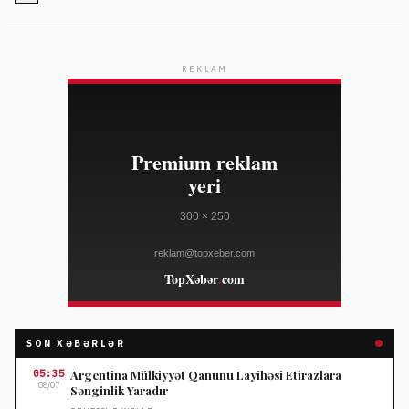
REKLAM
SON XƏBƏRLƏR
05:35
Argentina Mülkiyyət Qanunu Layihəsi Etirazlara
08/07
Sənginlik Yaradır