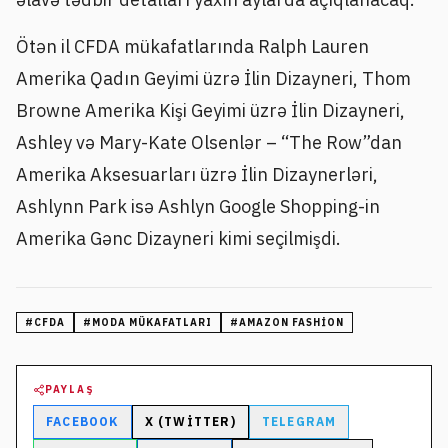
Ötən il CFDA mükafatlarında Ralph Lauren
Amerika Qadın Geyimi üzrə İlin Dizayneri, Thom
Browne Amerika Kişi Geyimi üzrə İlin Dizayneri,
Ashley və Mary-Kate Olsenlər – “The Row”dan
Amerika Aksesuarları üzrə İlin Dizaynerləri,
Ashlynn Park isə Ashlyn Google Shopping-in
Amerika Gənc Dizayneri kimi seçilmişdi.
#
CFDA
#
MODA MÜKAFATLARI
#
AMAZON FASHION
PAYLAŞ
FACEBOOK
X (TWITTER)
TELEGRAM