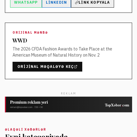
WHATSAPP
LINKEDIN
LINK KOPYALA
ORIJINAL MƏNBƏ
WWD
The 2026 CFDA Fashion Awards to Take Place at the
American Museum of Natural History on Nov. 2
ORIJINAL MƏQALƏYƏ KEÇ
REKLAM
ƏLAQƏLI XƏBƏRLƏR
Eyni kateqoriyada