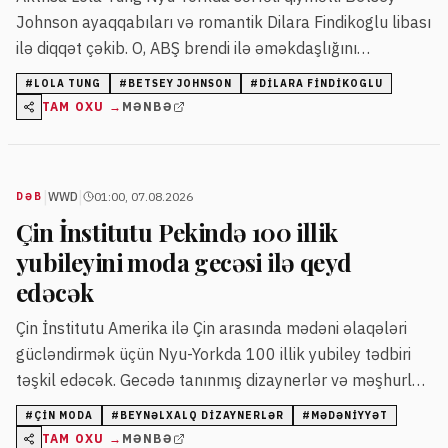
Johnson ayaqqabıları və romantik Dilara Findikoglu libası
ilə diqqət çəkib. O, ABŞ brendi ilə əməkdaşlığını
genişləndirir.
#
LOLA TUNG
#
BETSEY JOHNSON
#
DILARA FINDIKOGLU
TAM OXU →
MƏNBƏ
|
|
WWD
01:00, 07.08.2026
DƏB
Çin İnstitutu Pekində 100 illik
yubileyini moda gecəsi ilə qeyd
edəcək
Çin İnstitutu Amerika ilə Çin arasında mədəni əlaqələri
gücləndirmək üçün Nyu-Yorkda 100 illik yubiley tədbiri
təşkil edəcək. Gecədə tanınmış dizaynerlər və məşhurlar
iştirak edəcək.
#
ÇIN MODA
#
BEYNƏLXALQ DIZAYNERLƏR
#
MƏDƏNIYYƏT
TAM OXU →
MƏNBƏ