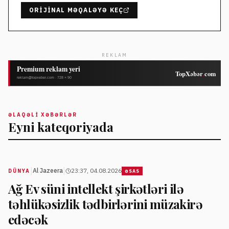
ORIJINAL MƏQALƏYƏ KEÇ
REKLAM
ƏLAQƏLI XƏBƏRLƏR
Eyni kateqoriyada
|
|
Al Jazeera
23:37, 04.08.2026
DÜNYA
ƏSAS
Ağ Ev süni intellekt şirkətləri ilə
təhlükəsizlik tədbirlərini müzakirə
edəcək