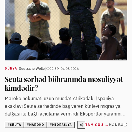
|
|
Deutsche Welle
22:39, 04.08.2026
DÜNYA
Seuta sərhəd böhranında məsuliyyət
kimdədir?
Maroko hökuməti uzun müddət Afrikadakı İspaniya
eksklavı Seuta sərhədində baş verən kütləvi miqrasiya
dalğası ilə bağlı açıqlama vermirdi. Ekspertlər yaranmış
vəziyyəti siyasi gərginliklər, miqrasiya siyasəti və sosial-
TAM OXU →
MƏNBƏ
#
SEUTA
#
MAROKO
#
MIQRASIYA
iqtisadi səbəblərin qarşılıqlı təsiri kimi qiymətləndirir.