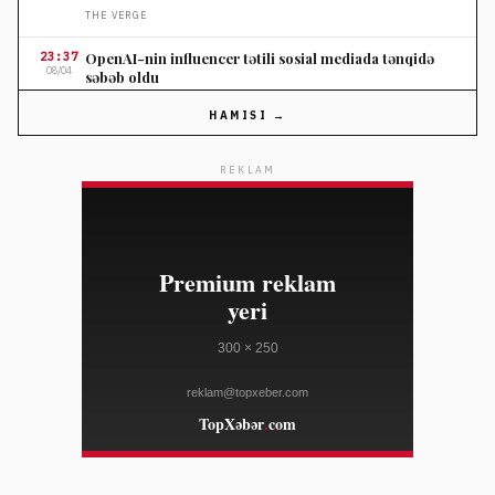
THE VERGE
23:37
OpenAI-nin influencer tətili sosial mediada tənqidə
08/04
səbəb oldu
THE VERGE
HAMISI →
23:37
Nordstromun ildönümü satışında seçilmiş cins
08/04
şalvarlara endirim
REKLAM
ELLE
23:10
Salvatore Ferragamo səhm qiyməti Amerika satışları
08/04
zəifliyinə görə dəyər itirib
WWD
23:10
Marko Rubio Hörmüz Boğazında Gömrük Sazişi üzrə
08/04
irəliləyişdən xəbər verib
WWD
23:10
Süni intellekt cins tədarük zənciri məlumatlarını daha
08/04
mürəkkəb edə bilər
WWD
23:10
"Open USD" bazara çıxdı, "Circle"ın bazar dəyərinə