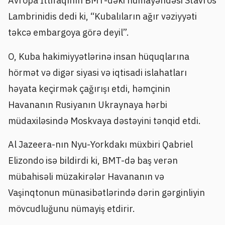
Avropa İttifaqının BMT-dəki nümayəndəsi Stavros
Lambrinidis dedi ki, “Kubalıların ağır vəziyyəti
təkcə embargoya görə deyil”.
O, Kuba hakimiyyətlərinə insan hüquqlarına
hörmət və digər siyasi və iqtisadi islahatları
həyata keçirmək çağırışı etdi, həmçinin
Havananın Rusiyanın Ukraynaya hərbi
müdaxiləsində Moskvaya dəstəyini tənqid etdi.
Al Jazeera-nın Nyu-Yorkdakı müxbiri Qabriel
Elizondo isə bildirdi ki, BMT-də baş verən
mübahisəli müzakirələr Havananın və
Vaşinqtonun münasibətlərində dərin gərginliyin
mövcudluğunu nümayiş etdirir.