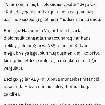
“Amerikanın heç bir blokadası yoxdur” deyərək,
“Kubada yeganə embarqo rejimin xalqının başı
üzərində saxladığı gilotinadır” iddiasında bulundu.
Rodrigez Havananın Vaşinqtonla hazırkı
diplomatik danışıqlarına toxunaraq hər hansı
irəliləyiş olmadığını və ABŞ rəsmiləri Kubanı
məğlub və ya işğal olunmuş düşmən kimi, koloniya
kimi qəbul etdikcə irəliləyişin mümkün olmadığını
vurğuladı.
Bəzi çıxışçılar ABŞ-ın Kubaya münasibətini tənqid
etsələr də Havananın məsuliyyətlərinə diqqət
çəkdilər.