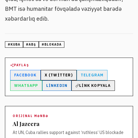
BMT isə humanitar fövqəladə vəziyyət barədə
xəbərdarlıq edib.
#
KUBA
#
ABŞ
#
BLOKADA
PAYLAŞ
FACEBOOK
X (TWITTER)
TELEGRAM
WHATSAPP
LINKEDIN
LINK KOPYALA
ORIJINAL MƏNBƏ
Al Jazeera
At UN, Cuba rallies support against ‘ruthless’ US blockade