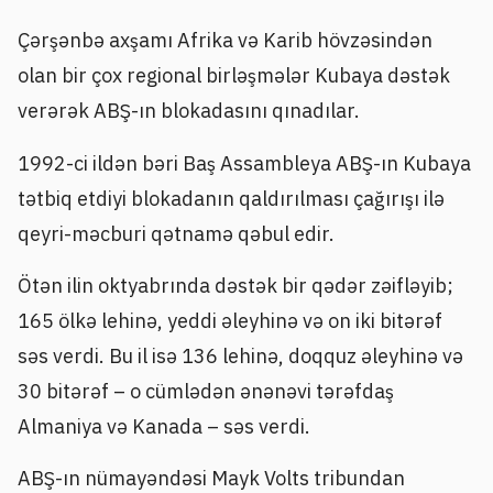
Çərşənbə axşamı Afrika və Karib hövzəsindən
olan bir çox regional birləşmələr Kubaya dəstək
verərək ABŞ-ın blokadasını qınadılar.
1992-ci ildən bəri Baş Assambleya ABŞ-ın Kubaya
tətbiq etdiyi blokadanın qaldırılması çağırışı ilə
qeyri-məcburi qətnamə qəbul edir.
Ötən ilin oktyabrında dəstək bir qədər zəifləyib;
165 ölkə lehinə, yeddi əleyhinə və on iki bitərəf
səs verdi. Bu il isə 136 lehinə, doqquz əleyhinə və
30 bitərəf – o cümlədən ənənəvi tərəfdaş
Almaniya və Kanada – səs verdi.
ABŞ-ın nümayəndəsi Mayk Volts tribundan