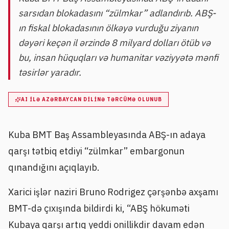
sarsıdan blokadasını “zülmkar” adlandırıb. ABŞ-
ın fiskal blokadasının ölkəyə vurduğu ziyanın
dəyəri keçən il ərzində 8 milyard dolları ötüb və
bu, insan hüquqları və humanitar vəziyyətə mənfi
təsirlər yaradır.
AI ILƏ AZƏRBAYCAN DILINƏ TƏRCÜMƏ OLUNUB
Kuba BMT Baş Assambleyasında ABŞ-ın adaya
qarşı tətbiq etdiyi “zülmkar” embargonun
qınandığını açıqlayıb.
Xarici işlər naziri Bruno Rodrigez çərşənbə axşamı
BMT-də çıxışında bildirdi ki, “ABŞ hökuməti
Kubaya qarşı artıq yeddi onillikdir davam edən