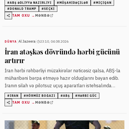
partiyalar üçün istifadə edilə biləcəyindən narahatdır.
#
ABŞ ƏDLIYYƏ NAZIRLIYI
#
MÜŞAHIDƏÇILƏR
#
MIÇIQAN
#
DONALD TRAMP
#
SEÇKI
TAM OXU →
MƏNBƏ
|
|
Al Jazeera
23:10, 04.08.2026
DÜNYA
İran atəşkəs dövründə hərbi gücünü
artırır
İran hərbi rəhbərliyi müzakirələr nəticəsiz qalsa, ABŞ-la
müharibəni bərpa etməyə hazır olduqlarını bəyan edib.
İranın silah və pilotsuz uçuş aparatları istehsalında
irəliləyişlər olduğu bildirilib.
#
İRAN
#
HÖRMÜZ BOĞAZI
#
ABŞ
#
HƏRBI GÜC
TAM OXU →
MƏNBƏ