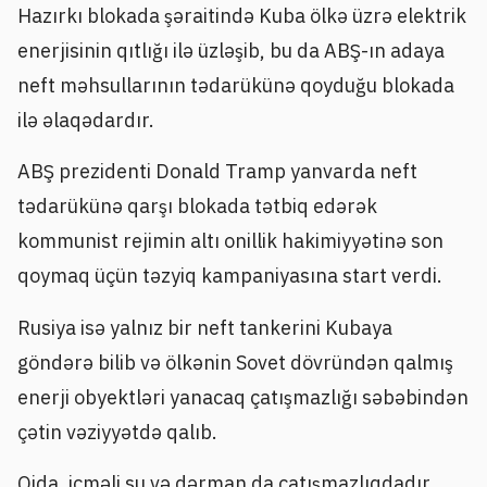
Hazırkı blokada şəraitində Kuba ölkə üzrə elektrik
enerjisinin qıtlığı ilə üzləşib, bu da ABŞ-ın adaya
neft məhsullarının tədarükünə qoyduğu blokada
ilə əlaqədardır.
ABŞ prezidenti Donald Tramp yanvarda neft
tədarükünə qarşı blokada tətbiq edərək
kommunist rejimin altı onillik hakimiyyətinə son
qoymaq üçün təzyiq kampaniyasına start verdi.
Rusiya isə yalnız bir neft tankerini Kubaya
göndərə bilib və ölkənin Sovet dövründən qalmış
enerji obyektləri yanacaq çatışmazlığı səbəbindən
çətin vəziyyətdə qalıb.
Qida, içməli su və dərman da çatışmazlıqdadır,