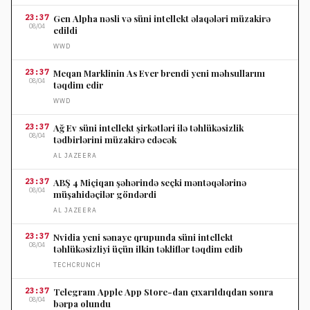
23:37
Gen Alpha nəsli və süni intellekt əlaqələri müzakirə
08/04
edildi
WWD
23:37
Meqan Marklinin As Ever brendi yeni məhsullarını
08/04
təqdim edir
WWD
23:37
Ağ Ev süni intellekt şirkətləri ilə təhlükəsizlik
08/04
tədbirlərini müzakirə edəcək
AL JAZEERA
23:37
ABŞ 4 Miçiqan şəhərində seçki məntəqələrinə
08/04
müşahidəçilər göndərdi
AL JAZEERA
23:37
Nvidia yeni sənaye qrupunda süni intellekt
08/04
təhlükəsizliyi üçün ilkin təkliflər təqdim edib
TECHCRUNCH
23:37
Telegram Apple App Store-dan çıxarıldıqdan sonra
08/04
bərpa olundu