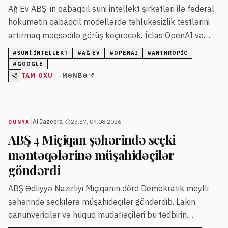
Ağ Ev ABŞ-ın qabaqcıl süni intellekt şirkətləri ilə federal
hökumətin qabaqcıl modellərdə təhlükəsizlik testlərini
artırmaq məqsədilə görüş keçirəcək. İclas OpenAI və
Anthropic şirkətlərinin modellərində baş vermiş
#
SÜNI INTELLEKT
#
AĞ EV
#
OPENAI
#
ANTHROPIC
kibertəhlükəsizlik hadisələrindən sonra təşkil olunur.
#
GOOGLE
TAM OXU →
MƏNBƏ
|
|
Al Jazeera
23:37, 04.08.2026
DÜNYA
ABŞ 4 Miçiqan şəhərində seçki
məntəqələrinə müşahidəçilər
göndərdi
ABŞ Ədliyyə Nazirliyi Miçiqanın dörd Demokratik meylli
şəhərində seçkilərə müşahidəçilər göndərdib. Lakin
qanunvericilər və hüquq müdafiəçiləri bu tədbirin