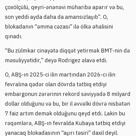
çoxölçülü, qeyri-ənənəvi müharibə aparır və bu,
son yeddi ayda daha da amansızlaşıb”. O,
blokadanın “əmma cəzası” ilə ölkə əhalisini
qınadı.
“Bu zülmkar cinayətə diqqət yetirmək BMT-nin də
məsuliyyətidir,” deyə Rodrigez əlavə etdi.
O, ABŞ-ın 2025-ci ilin martından 2026-cı ilin
fevralına qədər olan dövrdə tətbiq etdiyi
embargonun zərərinin rekord səviyyədə 8 milyard
dollar olduğunu və bu, bir il əvvəlki dövrə nisbətən
7 faiz artım demək olduğunu qeyd etdi. Lakin bu
rəqəmlərə, ABŞ-ın fevralda Kubaya tətbiq etdiyi
yanacaq blokadasının “aşırı təsiri” daxil deyil.