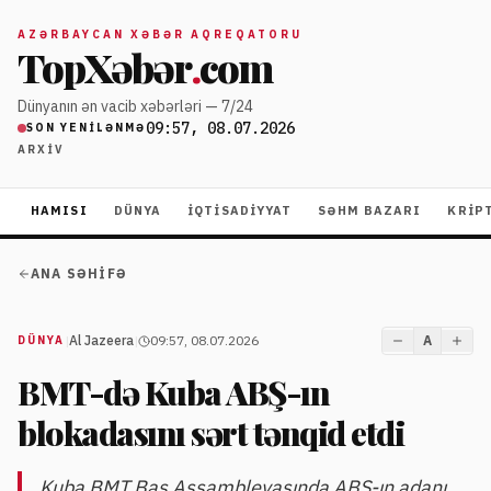
AZƏRBAYCAN XƏBƏR AQREQATORU
TopXəbər
.
com
Dünyanın ən vacib xəbərləri — 7/24
09:57, 08.07.2026
SON YENILƏNMƏ
ARXIV
HAMISI
DÜNYA
İQTISADIYYAT
SƏHM BAZARI
KRIP
ANA SƏHIFƏ
|
Al Jazeera
|
09:57, 08.07.2026
A
DÜNYA
BMT-də Kuba ABŞ-ın
blokadasını sərt tənqid etdi
Kuba BMT Baş Assambleyasında ABŞ-ın adanı