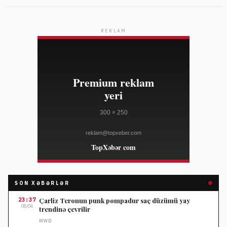
REKLAM
SON XƏBƏRLƏR
23:37
Çarliz Teronun punk pompadur saç düzümü yay
08/04
trendinə çevrilir
WWD