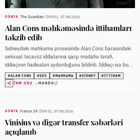
|
|
The Guardian
09:51, 07.08.2026
DÜNYA
Alan Cons məhkəməsində ittihamları
təkzib edib
Sidneydəki məhkəmə prosesində Alan Cons barəsindəki
seksual təcavüz iddialarına qarşı müdafiə tərəfi,
iddiaçının hadisələri uydurduğunu bildirib. İddiaçı isə bu
fikirləri rədd edib.
#
ALAN CONS
#
SEX
#
MƏHKƏMƏ
#
SIDNEY
#
ITTIHAM
TAM OXU →
MƏNBƏ
|
|
France 24
09:51, 07.08.2026
DÜNYA
Vinisius və digər transfer xəbərləri
açıqlanıb