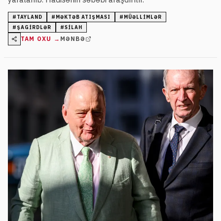
#
TAYLAND
#
MƏKTƏB ATIŞMASI
#
MÜƏLLIMLƏR
#
ŞAGIRDLƏR
#
SILAH
TAM OXU →
MƏNBƏ