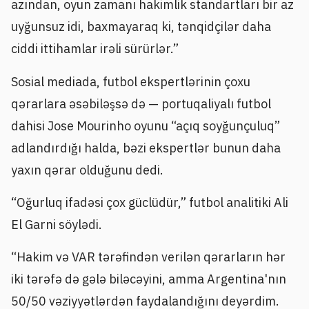
azından, oyun zamanı hakimlik standartları bir az
uyğunsuz idi, baxmayaraq ki, tənqidçilər daha
ciddi ittihamlar irəli sürürlər.”
Sosial mediada, futbol ekspertlərinin çoxu
qərarlara əsəbiləşsə də — portuqaliyalı futbol
dahisi Jose Mourinho oyunu “açıq soyğunçuluq”
adlandırdığı halda, bəzi ekspertlər bunun daha
yaxın qərar olduğunu dedi.
“Oğurluq ifadəsi çox güclüdür,” futbol analitiki Ali
El Garni söylədi.
“Hakim və VAR tərəfindən verilən qərarların hər
iki tərəfə də gələ biləcəyini, amma Argentina'nın
50/50 vəziyyətlərdən faydalandığını deyərdim.