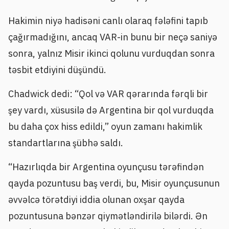
Hakimin niyə hadisəni canlı olaraq fələfini tapıb
çağırmadığını, ancaq VAR-in bunu bir neçə saniyə
sonra, yalnız Misir ikinci qolunu vurduqdan sonra
təsbit etdiyini düşündü.
Chadwick dedi: “Qol və VAR qərarında fərqli bir
şey vardı, xüsusilə də Argentina bir qol vurduqda
bu daha çox hiss edildi,” oyun zamanı hakimlik
standartlarına şübhə saldı.
“Hazırlıqda bir Argentina oyunçusu tərəfindən
qayda pozuntusu baş verdi, bu, Misir oyunçusunun
əvvəlcə törətdiyi iddia olunan oxşar qayda
pozuntusuna bənzər qiymətləndirilə bilərdi. Ən