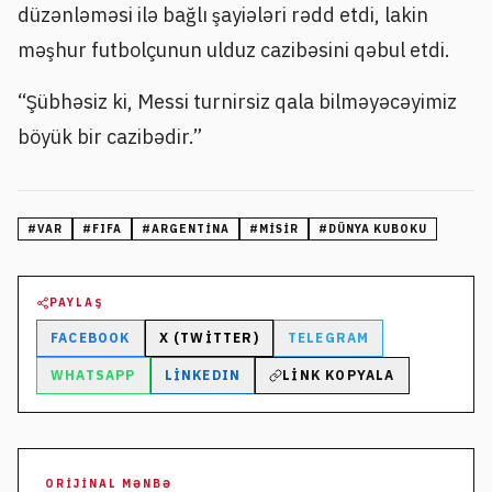
düzənləməsi ilə bağlı şayiələri rədd etdi, lakin
məşhur futbolçunun ulduz cazibəsini qəbul etdi.
“Şübhəsiz ki, Messi turnirsiz qala bilməyəcəyimiz
böyük bir cazibədir.”
#
VAR
#
FIFA
#
ARGENTINA
#
MISIR
#
DÜNYA KUBOKU
PAYLAŞ
FACEBOOK
X (TWITTER)
TELEGRAM
WHATSAPP
LINKEDIN
LINK KOPYALA
ORIJINAL MƏNBƏ