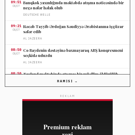
09:51
Banqkok yaxınlığında məktəbdə atışma nəticəsində bir
08/07
neçə nəfər həlak olub
DEUTSCHE WELLE
09:21
Rəcəb Tayyib Ərdoğan Səudiyyə Ərəbistanına işgüzar
08/07
səfər edib
AL JAZEERA
08:50
Co Baydenin dəstəyinə baxmayaraq ABŞ konqresmeni
08/07
seçkidə uduzdu
AL JAZEERA
08:50
Tayland məktəbində atışma: bir müəllim öldürülüb,
08/07
dörd nəfər yaralanıb
HAMISI →
AL JAZEERA
REKLAM
08:20
ABŞ alimləri süni intellektlə yeni viruslar yaradıb
08/07
AL JAZEERA
08:20
Meta Nyu-Meksikoda uşaqların psixi sağlamlığına ziyan
08/07
görə 567 milyon dollar cərimələndi
DEUTSCHE WELLE