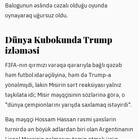
Balogunun əslində cəzalı olduğu oyunda
oynayaraq uğursuz oldu.
Dünya Kubokunda Trump
izləməsi
FIFA-nın qırmızı vərəqə qərarıyla bağlı qəzəb
həm futbol idarəçiliyinə, həm də Trump-a
yönəlmişdi, lakin Misirin sərt reaksiyası yalnız
təşkilata idi; Misir məşqçisinin sözlərinə görə, o
"dünya çempionlarını yarışda saxlamaq istəyirdi".
Baş məşqçi Hossam Hassan rəsmi şəxslərin
turnirdə ən böyük adlardan biri olan Argentinanın