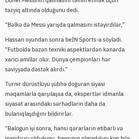
Lionel Messinin qalmasını təmin etmək üçün
təzyiq altında olduğunu dedi.
“Bəlkə də Messi yarışda qalmasını istəyirdilər,”
Hassan oyundan sonra beIN Sports-a söylədi.
“Futbolda bəzən texniki aspektlərdən kənarda
xarici amillər olur. Dünya çempionları hər
səviyyədə dəstək alırdı.”
Turnir dürüstlüyü şübhə doğuran siyasi
məqamlarla qarşılaşsa da, ekspertlər idmanla
siyasət arasındakı sərhədlərin daha da
bulanıqlaşdığını bildirirlər.
“Balogun işi sonra, hansı qərarların etibarlı və
inandırıcı olduğunu, hansının olmadığını kim bilə