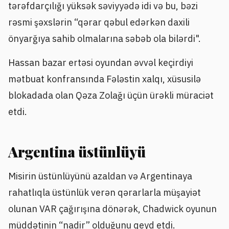
tərəfdarçılığı yüksək səviyyədə idi və bu, bəzi
rəsmi şəxslərin “qərar qəbul edərkən daxili
önyarğıya sahib olmalarına səbəb ola bilərdi".
Hassan bazar ertəsi oyundan əvvəl keçirdiyi
mətbuat konfransında Fələstin xalqı, xüsusilə
blokadada olan Qəza Zolağı üçün ürəkli müraciət
etdi.
Argentina üstünlüyü
Misirin üstünlüyünü azaldan və Argentinaya
rahatlıqla üstünlük verən qərarlarla müşayiət
olunan VAR çağırışına dönərək, Chadwick oyunun
müddətinin “nadir” olduğunu qeyd etdi.