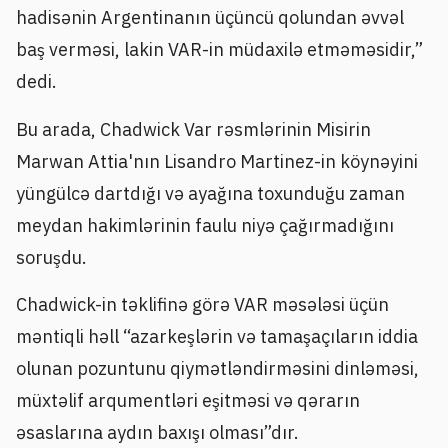
hadisənin Argentinanın üçüncü qolundan əvvəl
baş verməsi, lakin VAR-in müdaxilə etməməsidir,”
dedi.
Bu arada, Chadwick Var rəsmlərinin Misirin
Marwan Attia'nın Lisandro Martinez-in köynəyini
yüngülcə dartdığı və ayağına toxunduğu zaman
meydan hakimlərinin faulu niyə çağırmadığını
soruşdu.
Chadwick-in təklifinə görə VAR məsələsi üçün
məntiqli həll “azarkeşlərin və tamaşaçıların iddia
olunan pozuntunu qiymətləndirməsini dinləməsi,
müxtəlif arqumentləri eşitməsi və qərarın
əsaslarına aydın baxışı olması”dır.