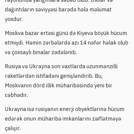
dağıntıların səviyyəsi barədə hələ məlumat
yoxdur.
Moskva bazar ertəsi günü də Kiyevə böyük hücum
etmişdi. Həmin zərbələrdə azı 14 nəfər həlak olub
və çoxsaylı binalar zədələnib.
Rusiya və Ukrayna son vaxtlarda uzunmənzilli
raketlərdən istifadəni genişləndirib. Bu,
Moskvanın dörd illik müharibəsində yeni bir
cəbhədir.
Ukrayna isə rusiyanın enerji obyektlərinə hücum
edərək onun müharibə imkanlarını zəiflətməyə
çalışır.