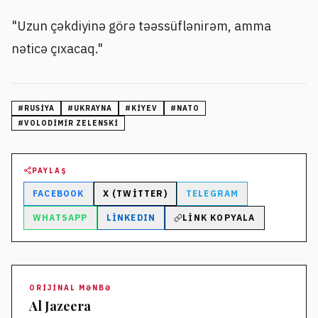
"Uzun çəkdiyinə görə təəssüflənirəm, amma
nəticə çıxacaq."
#
RUSIYA
#
UKRAYNA
#
KIYEV
#
NATO
#
VOLODIMIR ZELENSKI
PAYLAŞ
FACEBOOK
X (TWITTER)
TELEGRAM
WHATSAPP
LINKEDIN
LINK KOPYALA
ORIJINAL MƏNBƏ
Al Jazeera