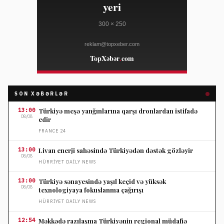
SON XƏBƏRLƏR
13:00
Türkiyə meşə yanğınlarına qarşı dronlardan istifadə
08/08
edir
FRANCE 24
13:00
Livan enerji sahəsində Türkiyədən dəstək gözləyir
08/08
HÜRRIYET DAILY NEWS
13:00
Türkiyə sənayesində yaşıl keçid və yüksək
08/08
texnologiyaya fokuslanma çağırışı
HÜRRIYET DAILY NEWS
12:54
Məkkədə razılaşma Türkiyənin regional müdafiə