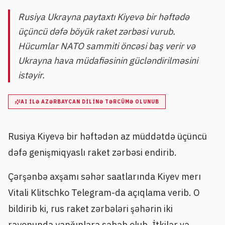
Rusiya Ukrayna paytaxtı Kiyevə bir həftədə
üçüncü dəfə böyük raket zərbəsi vurub.
Hücumlar NATO sammiti öncəsi baş verir və
Ukrayna hava müdafiəsinin gücləndirilməsini
istəyir.
AI ILƏ AZƏRBAYCAN DILINƏ TƏRCÜMƏ OLUNUB
Rusiya Kiyevə bir həftədən az müddətdə üçüncü
dəfə genişmiqyaslı raket zərbəsi endirib.
Çərşənbə axşamı səhər saatlarında Kiyev merı
Vitali Klitschko Telegram-da açıqlama verib. O
bildirib ki, rus raket zərbələri şəhərin iki
rayonunda yanğınlara səbəb olub. İtkilər və