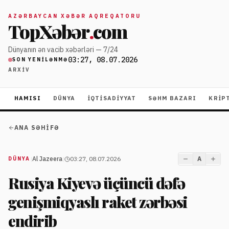
AZƏRBAYCAN XƏBƏR AQREQATORU
TopXəbər
.
com
Dünyanın ən vacib xəbərləri — 7/24
03:27, 08.07.2026
SON YENILƏNMƏ
ARXIV
HAMISI
DÜNYA
İQTISADIYYAT
SƏHM BAZARI
KRIP
ANA SƏHIFƏ
|
Al Jazeera
|
03:27, 08.07.2026
A
DÜNYA
Rusiya Kiyevə üçüncü dəfə
genişmiqyaslı raket zərbəsi
endirib