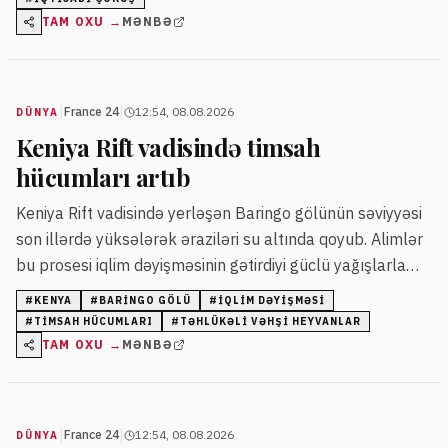
TAM OXU →
MƏNBƏ
|
|
France 24
12:54, 08.08.2026
DÜNYA
Keniya Rift vadisində timsah
hücumları artıb
Keniya Rift vadisində yerləşən Baringo gölünün səviyyəsi
son illərdə yüksələrək əraziləri su altında qoyub. Alimlər
bu prosesi iqlim dəyişməsinin gətirdiyi güclü yağışlarla
əlaqələndirir. Nəticədə vəhşi heyvanlar insanlara
#
KENYA
#
BARINGO GÖLÜ
#
IQLIM DƏYIŞMƏSI
yaxınlaşır, timsah hücumları artır.
#
TIMSAH HÜCUMLARI
#
TƏHLÜKƏLI VƏHŞI HEYVANLAR
TAM OXU →
MƏNBƏ
|
|
France 24
12:54, 08.08.2026
DÜNYA