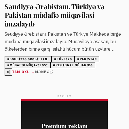
Səudiyyə Ərəbistanı, Türkiyə və
Pakistan müdafiə müqaviləsi
imzalayıb
Səudiyyə Ərəbistanı, Pakistan və Türkiyə Məkkədə birgə
müdafiə müqaviləsi imzalayıb. Müqaviləyə əsasən, bu
ölkələrdən birinə qarşı silahlı hücum bütün üzvlərə
edilmiş hesab olunacaq.
#
SƏUDIYYƏ ƏRƏBISTANI
#
TÜRKIYƏ
#
PAKISTAN
#
MÜDAFIƏ MÜQAVILƏSI
#
REGIONAL MÜHARIBƏ
TAM OXU →
MƏNBƏ
REKLAM