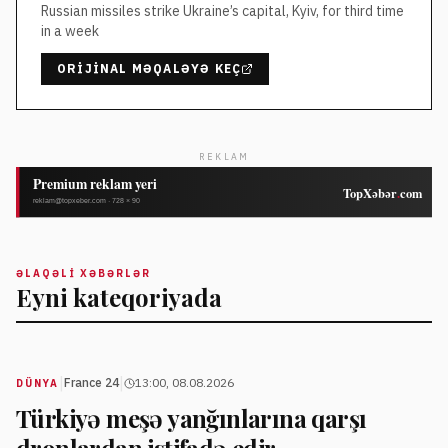
Russian missiles strike Ukraine’s capital, Kyiv, for third time
in a week
ORIJINAL MƏQALƏYƏ KEÇ
REKLAM
ƏLAQƏLI XƏBƏRLƏR
Eyni kateqoriyada
|
|
France 24
13:00, 08.08.2026
DÜNYA
Türkiyə meşə yanğınlarına qarşı