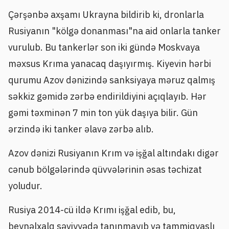
Çərşənbə axşamı Ukrayna bildirib ki, dronlarla
Rusiyanın "kölgə donanması"na aid onlarla tanker
vurulub. Bu tankerlər son iki gündə Moskvaya
məxsus Krıma yanacaq daşıyırmış. Kiyevin hərbi
qurumu Azov dənizində sanksiyaya məruz qalmış
səkkiz gəmidə zərbə endirildiyini açıqlayıb. Hər
gəmi təxminən 7 min ton yük daşıya bilir. Gün
ərzində iki tanker əlavə zərbə alıb.
Azov dənizi Rusiyanın Krım və işğal altındakı digər
cənub bölgələrində qüvvələrinin əsas təchizat
yoludur.
Rusiya 2014-cü ildə Krımı işğal edib, bu,
beynəlxalq səviyyədə tanınmayıb və tammiqyaslı