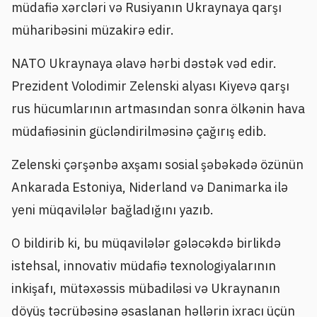
müdafiə xərcləri və Rusiyanın Ukraynaya qarşı
müharibəsini müzakirə edir.
NATO Ukraynaya əlavə hərbi dəstək vəd edir.
Prezident Volodimir Zelenski alyası Kiyevə qarşı
rus hücumlarının artmasından sonra ölkənin hava
müdafiəsinin gücləndirilməsinə çağırış edib.
Zelenski çərşənbə axşamı sosial şəbəkədə özünün
Ankarada Estoniya, Niderland və Danimarka ilə
yeni müqavilələr bağladığını yazıb.
O bildirib ki, bu müqavilələr gələcəkdə birlikdə
istehsal, innovativ müdafiə texnologiyalarının
inkişafı, mütəxəssis mübadiləsi və Ukraynanın
döyüş təcrübəsinə əsaslanan həllərin ixracı üçün