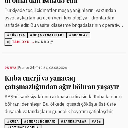
dronlardan istifadə edir
Türkiyədə təcili xidmətlər meşə yanğınlarını vaxtından
əvvəl aşkarlamaq üçün yeni texnologiya - dronlardan
istifadə edir. Bu vasitə xilasetmə briqadalarının operativ
müdaxiləsinə imkan yaradır.
#
TÜRKIYƏ
#
MEŞƏ YANĞINLARI
#
DRONLAR
TAM OXU →
MƏNBƏ
|
|
France 24
12:54, 08.08.2026
DÜNYA
Kuba enerji və yanacaq
çatışmazlığından ağır böhran yaşayır
ABŞ-ın sanksiyalarının artması nəticəsində Kubada enerji
böhranı dərinləşir. Bu, ölkədə iqtisadi çöküşlə üst-üstə
düşərək vətəndaşların gündəlik həyatını çətinləşdirir.
#
KUBA
#
ENERJI BÖHRANI
#
SANKSIYALAR
#
ABŞ
#
IQTISADI ÇÖKÜŞ