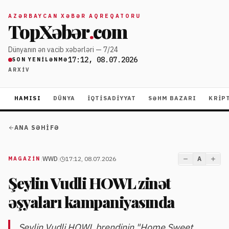
AZƏRBAYCAN XƏBƏR AQREQATORU
TopXəbər
.
com
Dünyanın ən vacib xəbərləri — 7/24
17:12, 08.07.2026
SON YENILƏNMƏ
ARXIV
HAMISI
DÜNYA
İQTISADIYYAT
SƏHM BAZARI
KRIP
ANA SƏHIFƏ
|
WWD
|
17:12, 08.07.2026
A
MAGAZİN
Şeylin Vudli HOWL zinət
əşyaları kampaniyasında
Şeylin Vudli HOWL brendinin "Home Sweet