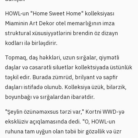
HOWL-un "Home Sweet Home" kolleksiyası
Miaminin Art Dekor otel memarlığının imza
struktural xüsusiyyətlərini brendin öz dizayn
kodları ilə birləşdirir.
Topmaq, daş həkkləri, uzun sırğalar, qiymətli
daşlar və cəsarətli siluetlər kollektsiyada üstünlük
təşkil edir. Burada zümrüd, brilyant və sapfir
daşları istifadə olunub. Kolleksiya üzük, bilərzik,
boyunbağı və sırğalardan ibarətdir.
"Şeylin özünəməxsus tərzi var," Kortni WWD-yə
eksklüziv açıqlamasında dedi. "O, HOWL-un
ruhuna tam uyğun olan təbii bir gözəllik və üzr