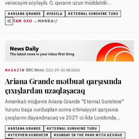
verəcəyini söyləyib. O, qərarın uzun müddətdir
planlaşdırıldığını və impulsiv olmadığını vurğulayıb.
#
ARIANA QRANDE
#
FASILƏ
#
ETERNAL SUNSHINE TURU
TAM OXU →
MƏNBƏ
|
|
BBC News
11:39, 03.08.2026
MAGAZİN
Ariana Grande mətbuat qarşısında
çıxışlardan uzaqlaşacaq
Amerikalı müğənni Ariana Grande "Eternal Sunshine"
turunu başa vurduqdan sonra ictimaiyyət qarşısına
çıxışlarını dayandıracaq və 2027-ci ildə Londonda
keçiriləcək yeni musiqili tamaşada iştirak etməyəcək.
#
ARIANA GRANDE
#
ETERNAL SUNSHINE TURU
Onun nümayişləri davamlı diqqət və tənqid obyektinə
#
STEPHEN SONDHEIM
#
SUNDAY IN THE PARK WITH GEORGE