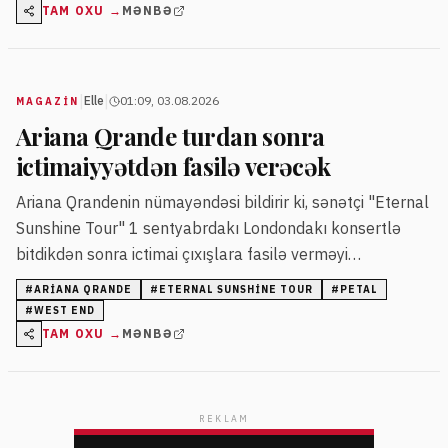
çevrilib.
TAM OXU →
MƏNBƏ
|
|
Elle
01:09, 03.08.2026
MAGAZİN
Ariana Qrande turdan sonra
ictimaiyyətdən fasilə verəcək
Ariana Qrandenin nümayəndəsi bildirir ki, sənətçi "Eternal
Sunshine Tour" 1 sentyabrdakı Londondakı konsertlə
bitdikdən sonra ictimai çıxışlara fasilə verməyi
planlaşdırır. O, həmçinin West Enddə nəzərdə tutulan
#
ARIANA QRANDE
#
ETERNAL SUNSHINE TOUR
#
PETAL
"Sunday in the Park With George" tamaşasında çıxış
#
WEST END
etməyəcək və yeni albomu "Petal"lə bağlı açıqlamalar
TAM OXU →
MƏNBƏ
edib.
REKLAM