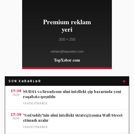
SON XƏBƏRLƏR
17:30
NVIDIA və Broadcom süni intellekt çip bazarında yeni
08/08
rəqabətə qoşuldu
YAHOO FINANCE
17:30
"GoDaddy"nin süni intellekt strategiyasına Wall Street
08/08
etimadı azalır
YAHOO FINANCE