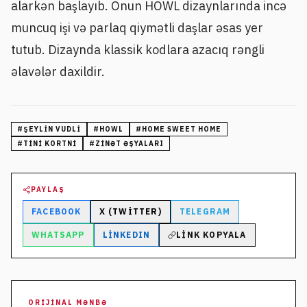
alarkən başlayıb. Onun HOWL dizaynlarında incə
muncuq işi və parlaq qiymətli daşlar əsas yer
tutub. Dizaynda klassik kodlara azacıq rəngli
əlavələr daxildir.
#
ŞEYLIN VUDLI
#
HOWL
#
HOME SWEET HOME
#
TINI KORTNI
#
ZINƏT ƏŞYALARI
PAYLAŞ
FACEBOOK
X (TWITTER)
TELEGRAM
WHATSAPP
LINKEDIN
LINK KOPYALA
ORIJINAL MƏNBƏ