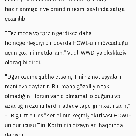
hazırlanmışdır və brendin rəsmi saytında satışa
çıxarılıb.
"Tez moda və tərzin getdikcə daha
homogenləşdiyi bir dövrdə HOWL-un mövcudluğu
üçün çox minnətdaram," Vudli WWD-yə eksklüziv
olaraq bildirdi.
"Əgər özümə şübhə etsəm, Tinin zinət əşyaları
məni evə qaytarır. Bu, mənə gözəlliyin tək
olmadığını, tərzin vahid olmamalı olduğunu və
azadlığın özünü fərdi ifadədə tapdığını xatırladır,"
- "Big Little Lies" serialının keçmiş aktrisası HOWL-
un qurucusu Tini Kortninin dizaynları haqqında
danışdı.