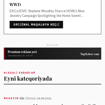
WWD
EXCLUSIVE: Shailene Woodley Stars in HOWL’s New
Jewelry Campaign Spotlighting the Home Sweet
Home Collection
ORIJINAL MƏQALƏYƏ KEÇ
REKLAM
ƏLAQƏLI XƏBƏRLƏR
Eyni kateqoriyada
|
|
Elle
20:10, 04.08.2026
MAGAZİN