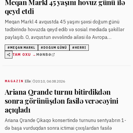
Meqan Markl 45 yaşını hovuz günü ilə
qeyd etdi
Meqan Markl 4 avqustda 45 yaşını şəxsi doğum günü
tədbirində hovuzda qeyd edib və sosial mediada şəkillər
paylaşıb. O, avqustun əvvəlində ailəsi ilə Avropa
tətilindən qayıdıb.
#
MEQAN MARKL
#
DOĞUM GÜNÜ
#
HERRI
TAM OXU →
MƏNBƏ
|
|
Elle
20:10, 04.08.2026
MAGAZİN
Ariana Qrande turnu bitirdikdən
sonra görünüşdən fasilə verəcəyini
açıqladı
Ariana Qrande Çikaqo konsertində turnunu sentyabrın 1-
də başa vurduqdan sonra ictimai çıxışlardan fasilə