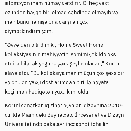
istəməyən inam nümayiş etdirir. O, heç vaxt
özündən başqa biri olmaq cəhdində olmayıb və
mən bunu həmişə ona qarşı ən çox
qiymətləndirmişəm.
"Əvvəldən bilirdim ki, Home Sweet Home
kolleksiyasının mahiyyətini səmimi şəkildə əks
etdirə biləcək yeganə şəxs Şeylin olacaq," Kortni
əlavə etdi. "Bu kolleksiya mənim üçün çox şəxsidir
və onu ən yaxşı dostlarımdan biri ilə həyata
keçirmək həqiqətən yuxu kimi oldu."
Kortni sənətkarlıq zinət əşyaları dizaynına 2010-
cu ildə Miamidəki Beynəlxalq İncəsənət və Dizayn
Universitetində bakalavr incəsənət təhsilini