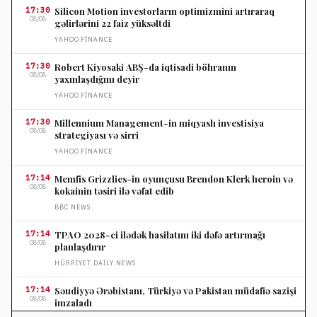
17:30
Silicon Motion investorların optimizmini artıraraq
08/08
gəlirlərini 22 faiz yüksəltdi
YAHOO FINANCE
17:30
Robert Kiyosaki ABŞ-da iqtisadi böhranın
08/08
yaxınlaşdığını deyir
YAHOO FINANCE
17:30
Millennium Management-in miqyaslı investisiya
08/08
strategiyası və sirri
YAHOO FINANCE
17:14
Memfis Grizzlies-in oyunçusu Brendon Klerk heroin və
08/08
kokainin təsiri ilə vəfat edib
BBC NEWS
17:14
TPAO 2028-ci ilədək hasilatını iki dəfə artırmağı
08/08
planlaşdırır
HÜRRIYET DAILY NEWS
17:14
Səudiyyə Ərəbistanı, Türkiyə və Pakistan müdafiə sazişi
08/08
imzaladı