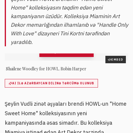
Home" kolleksiyasını təqdim edən yeni
kampaniyanın üzüdür. Kolleksiya Miaminin Art
Dekor memarlığından ilhamlanıb və "Handle Only
With Love" dizayneri Tini Kortni tərəfindən
yaradılıb.
QALEREYAYA BAX
4
şəkil
EMBED
Shailene Woodley for HOWL. Robin Harper
AI ILƏ AZƏRBAYCAN DILINƏ TƏRCÜMƏ OLUNUB
Şeylin Vudli zinət əşyaları brendi HOWL-un "Home
Sweet Home" kolleksiyasının yeni
kampaniyasında əsas simadır. Bu kolleksiya
Miamiyə istinad edən Art Dekor tərzində