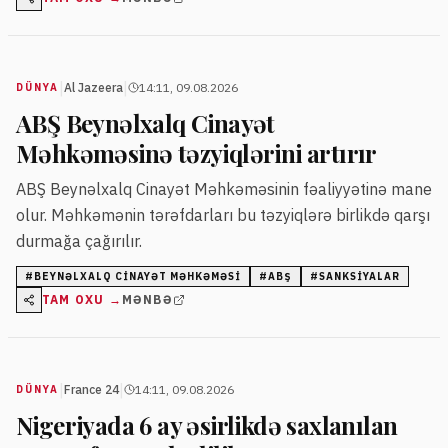
|
|
Al Jazeera
14:11, 09.08.2026
DÜNYA
ABŞ Beynəlxalq Cinayət
Məhkəməsinə təzyiqlərini artırır
ABŞ Beynəlxalq Cinayət Məhkəməsinin fəaliyyətinə mane
olur. Məhkəmənin tərəfdarları bu təzyiqlərə birlikdə qarşı
durmağa çağırılır.
#
BEYNƏLXALQ CINAYƏT MƏHKƏMƏSI
#
ABŞ
#
SANKSIYALAR
TAM OXU →
MƏNBƏ
|
|
France 24
14:11, 09.08.2026
DÜNYA
Nigeriyada 6 ay əsirlikdə saxlanılan