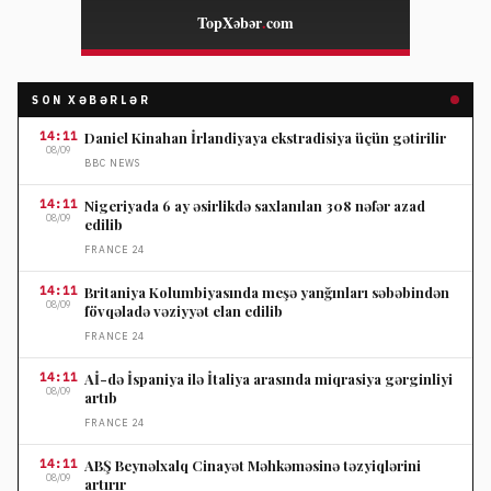
SON XƏBƏRLƏR
14:11
Daniel Kinahan İrlandiyaya ekstradisiya üçün gətirilir
08/09
BBC NEWS
14:11
Nigeriyada 6 ay əsirlikdə saxlanılan 308 nəfər azad
08/09
edilib
FRANCE 24
14:11
Britaniya Kolumbiyasında meşə yanğınları səbəbindən
08/09
fövqəladə vəziyyət elan edilib
FRANCE 24
14:11
Aİ-də İspaniya ilə İtaliya arasında miqrasiya gərginliyi
08/09
artıb
FRANCE 24
14:11
ABŞ Beynəlxalq Cinayət Məhkəməsinə təzyiqlərini
08/09
artırır