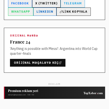
FACEBOOK
X (TWITTER)
TELEGRAM
WHATSAPP
LINKEDIN
LINK KOPYALA
ORIJINAL MƏNBƏ
France 24
'Anything is possible with Messi': Argentina into World Cup
quarter-finals
ORIJINAL MƏQALƏYƏ KEÇ
REKLAM