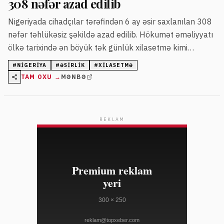
308 nəfər azad edilib
Nigeriyada cihadçılar tərəfindən 6 ay əsir saxlanılan 308
nəfər təhlükəsiz şəkildə azad edilib. Hökumət əməliyyatı
ölkə tarixində ən böyük tək günlük xilasetmə kimi
qiymətləndirib.
#
NIGERIYA
#
ƏSIRLIK
#
XILASETMƏ
TAM OXU →
MƏNBƏ
REKLAM