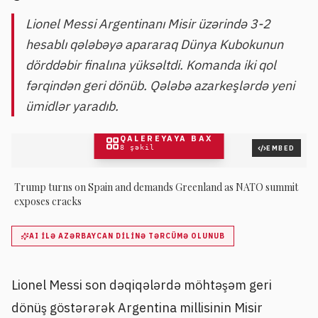
Lionel Messi Argentinanı Misir üzərində 3-2
hesablı qələbəyə apararaq Dünya Kubokunun
dörddəbir finalına yüksəltdi. Komanda iki qol
fərqindən geri dönüb. Qələbə azarkeşlərdə yeni
ümidlər yaradıb.
QALEREYAYA BAX
8
şəkil
EMBED
Trump turns on Spain and demands Greenland as NATO summit
exposes cracks
AI ILƏ AZƏRBAYCAN DILINƏ TƏRCÜMƏ OLUNUB
Lionel Messi son dəqiqələrdə möhtəşəm geri
dönüş göstərərək Argentina millisinin Misir