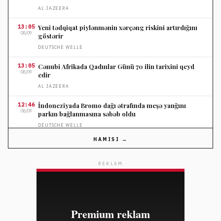
AL JAZEERA
13:05
Yeni tədqiqat piylənmənin xərçəng riskini artırdığını
08/09
göstərir
DEUTSCHE WELLE
13:05
Cənubi Afrikada Qadınlar Günü 70 ilin tarixini qeyd
08/09
edir
AL JAZEERA
12:46
İndoneziyada Bromo dağı ətrafında meşə yanğını
08/09
parkın bağlanmasına səbəb oldu
DEUTSCHE WELLE
HAMISI →
12:35
Səudiyyə Ərəbistanında Aramco obyektində yanğın
08/09
söndürülüb
REKLAM
AL JAZEERA
12:05
Sidneydə Jetstar və Qatar Airways təyyarələri
08/09
toqquşmaqdan son anda qorundu
DEUTSCHE WELLE