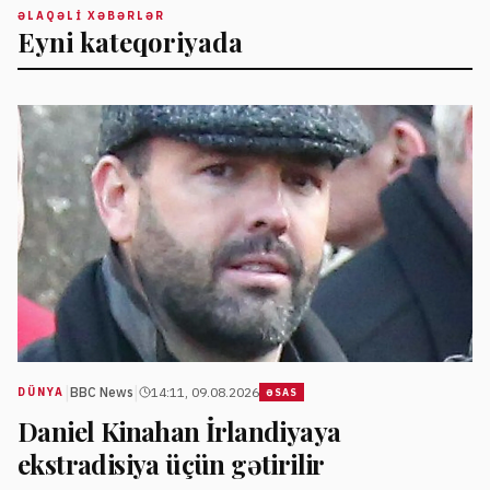
ƏLAQƏLI XƏBƏRLƏR
Eyni kateqoriyada
|
|
BBC News
14:11, 09.08.2026
DÜNYA
ƏSAS
Daniel Kinahan İrlandiyaya
ekstradisiya üçün gətirilir