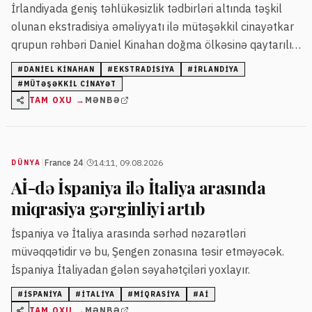
İrlandiyada geniş təhlükəsizlik tədbirləri altında təşkil
olunan ekstradisiya əməliyyatı ilə mütəşəkkil cinayətkar
qrupun rəhbəri Daniel Kinahan doğma ölkəsinə qaytarılır.
Kinahanın İrlandiyada Xüsusi Cinayət Məhkəməsində
#
DANIEL KINAHAN
#
EKSTRADISIYA
#
İRLANDIYA
mühakiməsi planlaşdırılır.
#
MÜTƏŞƏKKIL CINAYƏT
TAM OXU →
MƏNBƏ
|
|
France 24
14:11, 09.08.2026
DÜNYA
Aİ-də İspaniya ilə İtaliya arasında
miqrasiya gərginliyi artıb
İspaniya və İtaliya arasında sərhəd nəzarətləri
müvəqqətidir və bu, Şengen zonasına təsir etməyəcək.
İspaniya İtaliyadan gələn səyahətçiləri yoxlayır.
#
İSPANIYA
#
İTALIYA
#
MIQRASIYA
#
Aİ
TAM OXU →
MƏNBƏ