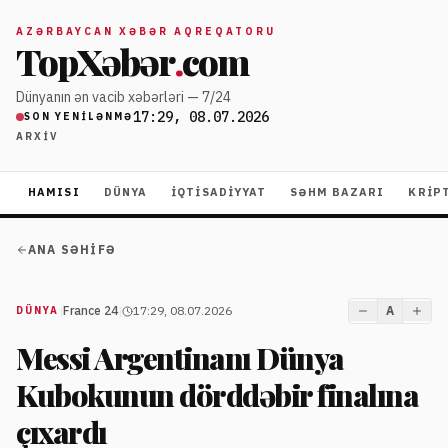
AZƏRBAYCAN XƏBƏR AQREQATORU
TopXəbər
.
com
Dünyanın ən vacib xəbərləri — 7/24
17:29, 08.07.2026
SON YENILƏNMƏ
ARXIV
HAMISI
DÜNYA
İQTISADIYYAT
SƏHM BAZARI
KRIP
ANA SƏHIFƏ
|
France 24
|
17:29, 08.07.2026
A
DÜNYA
Messi Argentinanı Dünya
Kubokunun dörddəbir finalına
çıxardı