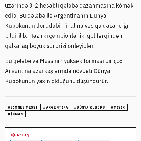
üzərində 3-2 hesablı qələbə qazanmasına kömək
edib. Bu qələbə ilə Argentinanın Dünya
Kubokunun dörddəbir finalına vəsiqə qazandığı
bildirilib. Hazırkı çempionlar iki qol fərqindən
qalxaraq böyük sürprizi önləyiblər.
Bu qələbə və Messinin yüksək forması bir çox
Argentina azarkeşlərində növbəti Dünya
Kubokunun yaxın olduğunu düşündürür.
#
LIONEL MESSI
#
ARGENTINA
#
DÜNYA KUBOKU
#
MISIR
#
IDMAN
PAYLAŞ