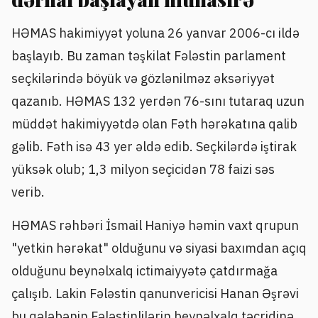
HƏMAS hakimiyyət yoluna 26 yanvar 2006-cı ildə
başlayıb. Bu zaman təşkilat Fələstin parlament
seçkilərində böyük və gözlənilməz əksəriyyət
qazanıb. HƏMAS 132 yerdən 76-sını tutaraq uzun
müddət hakimiyyətdə olan Fəth hərəkatına qalib
gəlib. Fəth isə 43 yer əldə edib. Seçkilərdə iştirak
yüksək olub; 1,3 milyon seçicidən 78 faizi səs
verib.
HƏMAS rəhbəri İsmail Haniyə həmin vaxt qrupun
"yetkin hərəkat" olduğunu və siyasi baxımdan açıq
olduğunu beynəlxalq ictimaiyyətə çatdırmağa
çalışıb. Lakin Fələstin qanunvericisi Hanan Əşrəvi
bu qələbənin Fələstinlilərin beynəlxalq təcridinə