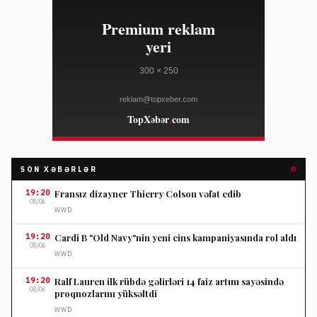
SON XƏBƏRLƏR
19:20
Fransız dizayner Thierry Colson vəfat edib
08/06
WWD
19:20
Cardi B "Old Navy"nin yeni cins kampaniyasında rol aldı
08/06
WWD
19:20
Ralf Lauren ilk rübdə gəlirləri 14 faiz artım sayəsində
08/06
proqnozlarını yüksəltdi
WWD