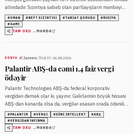
altındadır. Sızıntıya səbəb olan partlayışların mənbəyi
hələ məlum deyil.
#
OMAN
#
NEFT SIZINTISI
#
TƏBIƏT QORUĞU
#
RUSIYA
#
GƏMI
TAM OXU →
MƏNBƏ
|
|
Al Jazeera
18:37, 06.08.2026
DÜNYA
Palantir ABŞ-da cəmi 1,4 faiz vergi
ödəyir
Palantir Technologies ABŞ-da federal korporativ
vergidən demək olar ki, yayınır. Gəlirlərinin böyük hissəsi
ABŞ-dan kənarda olsa da, vergilər əsasən orada ödənilir.
Ümumi vergi nisbəti 1,4 faiz təşkil edir.
#
PALANTIR
#
VERGI
#
SÜNI INTELLEKT
#
ABŞ
#
VERGIDƏN YAYINMA
TAM OXU →
MƏNBƏ