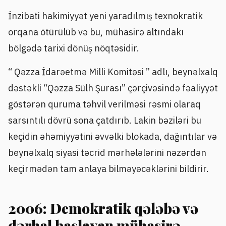
İnzibati hakimiyyət yeni yaradılmış texnokratik
orqana ötürülüb və bu, mühasirə altındakı
bölgədə tarixi dönüş nöqtəsidir.
“ Qəzza İdarəetmə Milli Komitəsi ” adlı, beynəlxalq
dəstəkli “Qəzza Sülh Şurası” çərçivəsində fəaliyyət
göstərən quruma təhvil verilməsi rəsmi olaraq
sarsıntılı dövrü sona çatdırıb. Lakin bəziləri bu
keçidin əhəmiyyətini əvvəlki blokada, dağıntılar və
beynəlxalq siyasi təcrid mərhələlərini nəzərdən
keçirmədən tam anlaya bilməyəcəklərini bildirir.
2006: Demokratik qələbə və
dərhal başlayan mühasirə