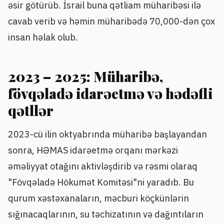
əsir götürüb. İsrail buna qətliam müharibəsi ilə
cavab verib və həmin müharibədə 70,000-dən çox
insan həlak olub.
2023 – 2025: Müharibə,
fövqəladə idarəetmə və hədəfli
qətllər
2023-cü ilin oktyabrında müharibə başlayandan
sonra, HƏMAS idarəetmə orqanı mərkəzi
əməliyyat otağını aktivləşdirib və rəsmi olaraq
"Fövqəladə Hökumət Komitəsi"ni yaradıb. Bu
qurum xəstəxanaların, məcburi köçkünlərin
sığınacaqlarının, su təchizatının və dağıntıların