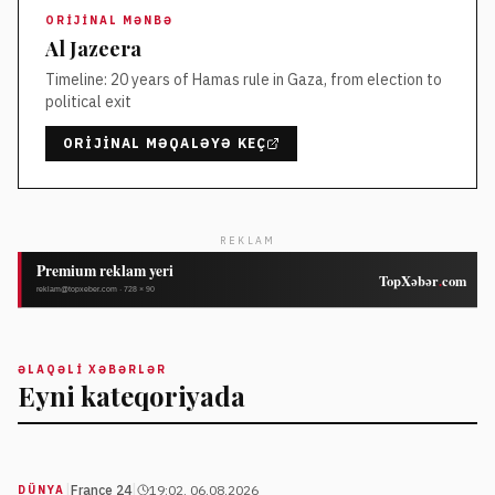
ORIJINAL MƏNBƏ
Al Jazeera
Timeline: 20 years of Hamas rule in Gaza, from election to
political exit
ORIJINAL MƏQALƏYƏ KEÇ
REKLAM
ƏLAQƏLI XƏBƏRLƏR
Eyni kateqoriyada
|
|
France 24
19:02, 06.08.2026
DÜNYA