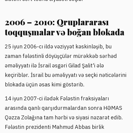
2006 – 2010: Qruplararası
toqquşmalar və boğan blokada
25 iyun 2006-cı ildə vəziyyət kəskinləşib, bu
zaman fələstinli döyüşçülər mürəkkəb sərhəd
əməliyyatı ilə İsrail əsgəri Gilad Şalit'i ələ
keçiriblər. İsrail bu əməliyyatı və seçki nəticələrini
blokada üçün əsas kimi göstərib.
14 iyun 2007-ci ilədək Fələstin fraksiyaları
arasında qanlı qarşıdurmalardan sonra HƏMAS
Qəzza Zolağına tam hərbi və siyasi nəzarət edib.
Fələstin prezidenti Mahmud Abbas birlik