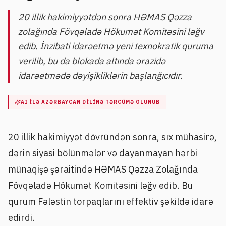
20 illik hakimiyyətdən sonra HƏMAS Qəzza
zolağında Fövqəladə Hökumət Komitəsini ləğv
edib. İnzibati idarəetmə yeni texnokratik quruma
verilib, bu da blokada altında ərazidə
idarəetmədə dəyişikliklərin başlanğıcıdır.
AI ILƏ AZƏRBAYCAN DILINƏ TƏRCÜMƏ OLUNUB
20 illik hakimiyyət dövründən sonra, sıx mühasirə,
dərin siyasi bölünmələr və dayanmayan hərbi
münaqişə şəraitində HƏMAS Qəzza Zolağında
Fövqəladə Hökumət Komitəsini ləğv edib. Bu
qurum Fələstin torpaqlarını effektiv şəkildə idarə
edirdi.