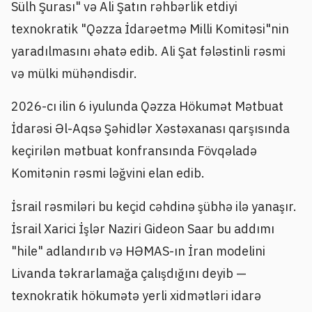
Sülh Şurası" və Ali Şatın rəhbərlik etdiyi
texnokratik "Qəzza İdarəetmə Milli Komitəsi"nin
yaradılmasını əhatə edib. Ali Şat fələstinli rəsmi
və mülki mühəndisdir.
2026-cı ilin 6 iyulunda Qəzza Hökumət Mətbuat
İdarəsi Əl-Aqsə Şəhidlər Xəstəxanası qarşısında
keçirilən mətbuat konfransında Fövqəladə
Komitənin rəsmi ləğvini elan edib.
İsrail rəsmiləri bu keçid cəhdinə şübhə ilə yanaşır.
İsrail Xarici İşlər Naziri Gideon Saar bu addımı
"hile" adlandırıb və HƏMAS-ın İran modelini
Livanda təkrarlamağa çalışdığını deyib —
texnokratik hökumətə yerli xidmətləri idarə