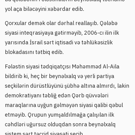
yol aça biləcəyini xəbərdar edib.
Qorxular demək olar dərhal reallaşıb. Qələbə
siyasi inteqrasiyaya gətirməyib, 2006-cı ilin ilk
yarısında İsrail sərt iqtisadi və təhlükəsizlik
blokadasını tətbiq edib.
Fələstin siyasi tədqiqatçısı Məhəmməd Al-Aila
bildirib ki, heç bir beynəlxalq və yerli partiya
seçkilərin dürüstlüyünü şübhə altına almırdı, lakin
demokratiyanı təbliğ edən Qərb qüvvələri
maraqlarına uyğun gəlməyən siyasi qalibi qəbul
etməyib. Qrupun yumşaldılmağa çalışılan ilk
cəhdləri uğursuz olduqdan sonra beynəlxalq
sistem sərt təcrid siyasəti seçib.