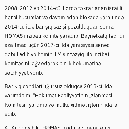
2008, 2012 və 2014-cü illərdə təkrarlanan israilli
hərbi hücumlar və davam edən blokada şəraitində
2014-cü ildə barışıq sazişi pozulduqdan sonra
HƏMAS inzibati komitə yaradıb. Beynəlxalq təcridi
azaltmaq üçün 2017-ci ildə yeni siyasi sənəd
qəbul edib və həmin il Misir təzyiqi ilə inzibati
komitəsini ləğv edərək birlik hökumətinə
səlahiyyət verib.
Barışıq cəhdləri uğursuz olduqca 2018-ci ildə
yarımdaimi "Hökumət Fəaliyyətinin İzlənməsi
Komitəsi" yaranıb və mülki, xidmət işlərini idarə
edib.
Al-Aila deyib ki, HƏMAS-in idarəetməni təhvil