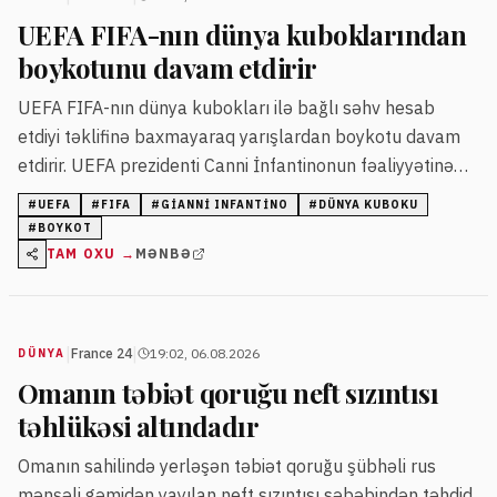
UEFA FIFA-nın dünya kuboklarından
boykotunu davam etdirir
UEFA FIFA-nın dünya kubokları ilə bağlı səhv hesab
etdiyi təklifinə baxmayaraq yarışlardan boykotu davam
etdirir. UEFA prezidenti Canni İnfantinonun fəaliyyətinə
etimadsızlıq bildirib və tələblərin yerinə yetirilmədiyini
#
UEFA
#
FIFA
#
GIANNI INFANTINO
#
DÜNYA KUBOKU
vurğulayıb.
#
BOYKOT
TAM OXU →
MƏNBƏ
|
|
France 24
19:02, 06.08.2026
DÜNYA
Omanın təbiət qoruğu neft sızıntısı
təhlükəsi altındadır
Omanın sahilində yerləşən təbiət qoruğu şübhəli rus
mənşəli gəmidən yayılan neft sızıntısı səbəbindən təhdid