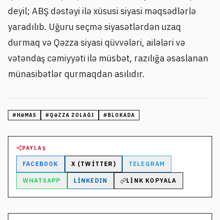
deyil; ABŞ dəstəyi ilə xüsusi siyasi məqsədlərlə
yaradılıb. Uğuru seçmə siyasətlərdən uzaq
durmaq və Qəzza siyasi qüvvələri, ailələri və
vətəndaş cəmiyyəti ilə müsbət, razılığa əsaslanan
münasibətlər qurmaqdan asılıdır.
#
HƏMAS
#
QƏZZA ZOLAĞI
#
BLOKADA
PAYLAŞ
FACEBOOK
X (TWITTER)
TELEGRAM
WHATSAPP
LINKEDIN
LINK KOPYALA