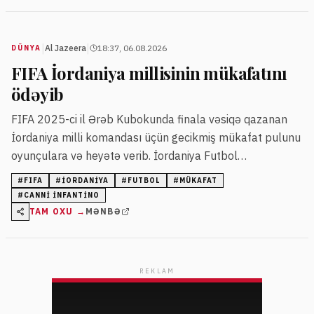
|
|
Al Jazeera
18:37, 06.08.2026
DÜNYA
FIFA İordaniya millisinin mükafatını
ödəyib
FIFA 2025-ci il Ərəb Kubokunda finala vəsiqə qazanan
İordaniya milli komandası üçün gecikmiş mükafat pulunu
oyunçulara və heyətə verib. İordaniya Futbol
Federasiyasının rəhbəri Şahzadə Ali bin Hüseyn əvvəlcə
#
FIFA
#
İORDANIYA
#
FUTBOL
#
MÜKAFAT
FIFA-nı şantajda ittiham etmişdi.
#
CANNI İNFANTINO
TAM OXU →
MƏNBƏ
REKLAM