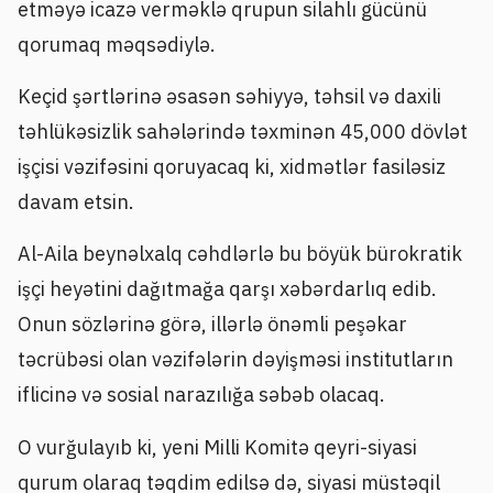
etməyə icazə verməklə qrupun silahlı gücünü
qorumaq məqsədiylə.
Keçid şərtlərinə əsasən səhiyyə, təhsil və daxili
təhlükəsizlik sahələrində təxminən 45,000 dövlət
işçisi vəzifəsini qoruyacaq ki, xidmətlər fasiləsiz
davam etsin.
Al-Aila beynəlxalq cəhdlərlə bu böyük bürokratik
işçi heyətini dağıtmağa qarşı xəbərdarlıq edib.
Onun sözlərinə görə, illərlə önəmli peşəkar
təcrübəsi olan vəzifələrin dəyişməsi institutların
iflicinə və sosial narazılığa səbəb olacaq.
O vurğulayıb ki, yeni Milli Komitə qeyri-siyasi
qurum olaraq təqdim edilsə də, siyasi müstəqil