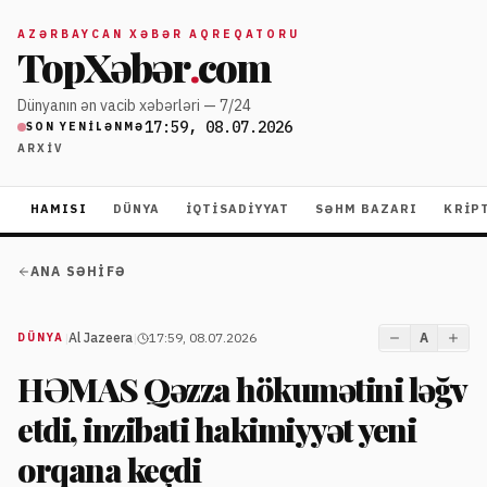
AZƏRBAYCAN XƏBƏR AQREQATORU
TopXəbər
.
com
Dünyanın ən vacib xəbərləri — 7/24
17:59, 08.07.2026
SON YENILƏNMƏ
ARXIV
HAMISI
DÜNYA
İQTISADIYYAT
SƏHM BAZARI
KRIP
ANA SƏHIFƏ
|
Al Jazeera
|
17:59, 08.07.2026
A
DÜNYA
HƏMAS Qəzza hökumətini ləğv
etdi, inzibati hakimiyyət yeni
orqana keçdi