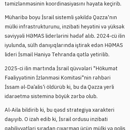
təmizlənməsinin koordinasiyasını həyata keçirib.
Müharibə boyu İsrail sistemli şəkildə Qəzza'nın
mülki infrastrukturunu, inzibati heyətini və yüksək
səviyyəli HƏMAS liderlərini hədəf alıb. 2024-cü ilin
iyulunda, sülh danışıqlarında iştirak edən HƏMAS
lideri İsmail Haniyə Tehranda qətlə yetirilib.
2025-ci ilin martında İsrail qüvvələri "Hökumət
Fəaliyyətinin İzlənməsi Komitəsi"nin rəhbəri
İssam əl-Da’alis'i öldürüb ki, bu da Qəzza yerli
idarəetmə sisteminə böyük zərbə olub.
Al-Aila bildirib ki, bu qəsd strategiya xarakteri
daşıyıb. O izah edib ki, İsrail ordusu inzibati
qabiliyyətləri sıradan çıxarmaq üçün mülki və polis