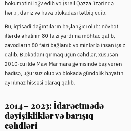
hökumətini ləğv edib və İsrail Qəzza üzərində
hərbi, dəniz və hava blokadası tətbiq edib.
Bu, iqtisadi dağıntıların başlanğıcı olub: növbəti
illərdə əhalinin 80 faizi yardıma möhtac qalıb,
zavodların 80 faizi bağlanıb və minlərlə insan işsiz
qalıb. Blokadanı qırmaq üçün cəhdlər, xüsusən
2010-cu ildə Mavi Marmara gəmisində baş verən
hadisə, uğursuz olub və blokada gündəlik həyatın
ayrılmaz hissəsi olaraq qalıb.
2014 – 2023: İdarəetmədə
dəyişikliklər və barışıq
cəhdləri