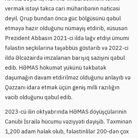
vermək istəyi təkcə cari müharibənin nəticəsi
deyil. Qrup bundan öncə güc bölgüsünü qəbul
etməyə hazır olduğunu nümayiş etdirib, xüsusən
Prezident Abbasın 2021-ci ildə ləğv etdiyi ümumi
fələstin seçkilərinə təşəbbüs göstərib və 2022-ci
ildə Əlcəzairdə imzalanan barışıq sazişini qəbul
edib. HƏMAS hökumət yükünü təkbətək
daşumağın davam etdirilməz olduğunu anlayıb və
Qəzzanı idarə etmək üçün geniş milli razılığın
vacib olduğunu qəbul edib.
2023-cü ilin oktyabrında HƏMAS döyüşçülərinin
Cənubi İsrailə hücumu vəziyyəti dəyişib. Təxminən
1,200 adam həlak olub, fələstinlilər 200-dən çox