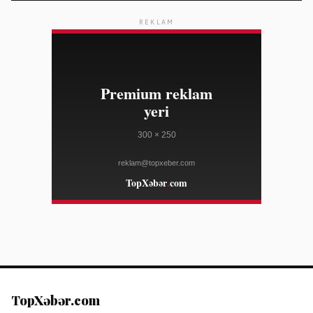
YAHOO FINANCE
REKLAM
18:37
Marko Rubio: Ucuz idxal ABŞ-da milyonlarla iş yerini
08/06
məhv edib
YAHOO FINANCE
18:37
Celsius ikinci rübdə gözləntiləri ödəməyib, səhmlər
08/06
ucuzlaşıb
YAHOO FINANCE
18:37
Mirendil "Google Cloud" ilə 100 milyon dollardan çoxlu
08/06
müqavilə bağladı
TECHCRUNCH
18:37
"Suno" mahnılara səs nişanları və yükləmə
08/06
məhdudiyyətləri tətbiq edəcəyini açıqladı
TECHCRUNCH
18:37
Ford elektrik yük avtomobili Fathom-un başlanğıc
08/06
qiymətini açıqladı
TECHCRUNCH
TopXəbər.com
18:37