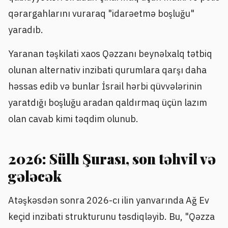
qərargahlarını vuraraq "idarəetmə boşluğu"
yaradıb.
Yaranan təşkilati xaos Qəzzanı beynəlxalq tətbiq
olunan alternativ inzibati qurumlara qarşı daha
həssas edib və bunlar İsrail hərbi qüvvələrinin
yaratdığı boşluğu aradan qaldırmaq üçün lazım
olan cavab kimi təqdim olunub.
2026: Sülh Şurası, son təhvil və
gələcək
Atəşkəsdən sonra 2026-cı ilin yanvarında Ağ Ev
keçid inzibati strukturunu təsdiqləyib. Bu, "Qəzza