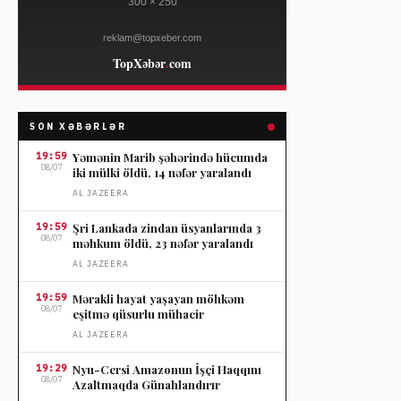
SON XƏBƏRLƏR
19:59
Yəmənin Marib şəhərində hücumda
08/07
iki mülki öldü, 14 nəfər yaralandı
AL JAZEERA
19:59
Şri Lankada zindan üsyanlarında 3
08/07
məhkum öldü, 23 nəfər yaralandı
AL JAZEERA
19:59
Mərakli hayat yaşayan möhkəm
08/07
eşitmə qüsurlu mühacir
AL JAZEERA
19:29
Nyu-Cersi Amazonun İşçi Haqqını
08/07
Azaltmaqda Günahlandırır