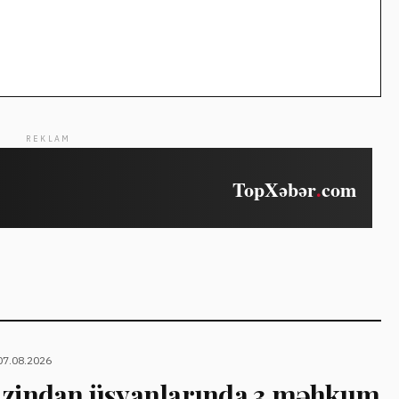
REKLAM
07.08.2026
 zindan üsyanlarında 3 məhkum