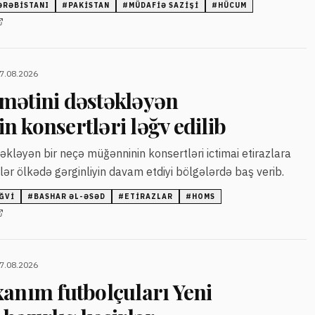
ƏRƏBISTANI
#
PAKISTAN
#
MÜDAFIƏ SAZIŞI
#
HÜCUM
07.08.2026
mətini dəstəkləyən
 konsertləri ləğv edilib
əkləyən bir neçə müğənninin konsertləri ictimai etirazlara
lər ölkədə gərginliyin davam etdiyi bölgələrdə baş verib.
ĞVI
#
BASHAR ƏL-ƏSƏD
#
ETIRAZLAR
#
HOMS
07.08.2026
xanım futbolçuları Yeni