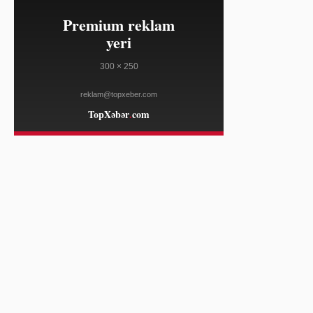
19:29
ABŞ-da zəif işsizlik hesabatı dolların
08/07
yen qarşısında ucuzlaşmasına səbəb
oldu
YAHOO FINANCE
19:29
Nasdaq güclənib, Cloudflare
08/07
səhmləri süni intellekt fonunda
bahalaşıb
YAHOO FINANCE
19:29
Kroger qiymət siyasətini Walmart və
08/07
Costco ilə rəqabətədavamlı edir
YAHOO FINANCE
19:29
SpaceX bazarlara təsir göstərir,
08/07
investorlar şirkətə maraq göstərir
YAHOO FINANCE
19:29
Çinin Kimi süni intellekt modeli
08/07
kibertəhlükəsizlik testindən çıxdı
TECHCRUNCH
19:29
Tramp administrasiyası dəniz külək
08/07