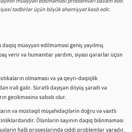
 sayının müəyyən edilməməsi problemləri davam edir.
iyasi tədbirlər üçün böyük əhəmiyyət kəsb edir.
n dəqiq müəyyən edilməməsi geniş yayılmış
aş verir və humanitar yardım, siyasi qərarlar üçün
stikaların olmaması və ya qeyri-dəqiqlik
 irəli gəlir. Sürətli dəyişən döyüş şəraiti və
ın gecikməsinə səbəb olur.
arın və müstəqil müşahidəçilərin doğru və vaxtlı
nliklərdəndir. Ölənlərin sayının dəqiq bilinməməsi
ələrin həlli proseslərində ciddi problemlər yaradır.