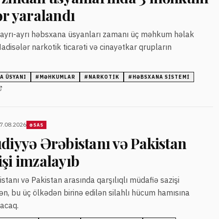
ər yaralandı
 ayrı-ayrı həbsxana üsyanları zamanı üç məhkum həlak
adisələr narkotik ticarəti və cinayətkar qrupların
A ÜSYANI
#
MƏHKUMLAR
#
NARKOTIK
#
HƏBSXANA SISTEMI
07.08.2026
ƏSAS
diyyə Ərəbistanı və Pakistan
şi imzalayıb
stanı və Pakistan arasında qarşılıqlı müdafiə sazişi
ən, bu üç ölkədən birinə edilən silahlı hücum hamısına
acaq.