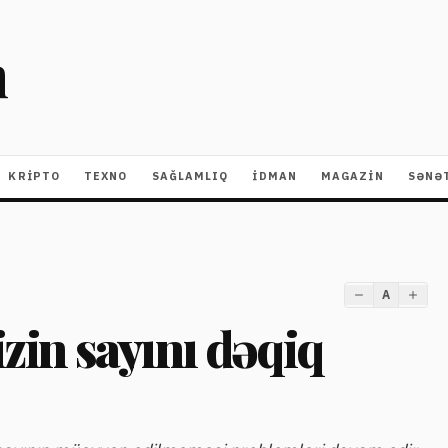
m
KRIPTO
TEXNO
SAĞLAMLIQ
İDMAN
MAGAZİN
SƏNƏ
A
zin sayını dəqiq