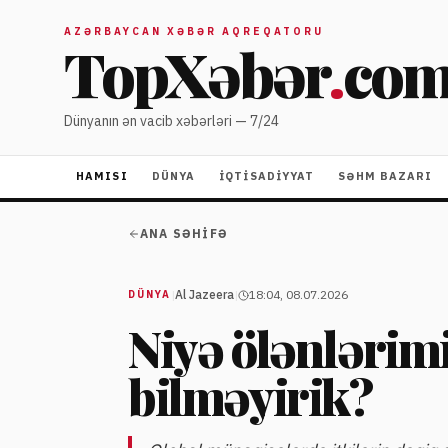
AZƏRBAYCAN XƏBƏR AQREQATORU
TopXəbər
.
co
Dünyanın ən vacib xəbərləri — 7/24
HAMISI
DÜNYA
İQTISADIYYAT
SƏHM BAZARI
ANA SƏHIFƏ
|
Al Jazeera
|
18:04, 08.07.2026
DÜNYA
Niyə ölənlərimi
bilməyirik?