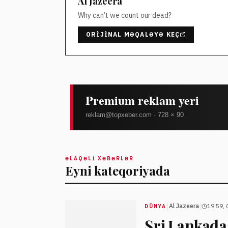
Al Jazeera
Why can’t we count our dead?
ORIJINAL MƏQALƏYƏ KEÇ
ƏLAQƏLI XƏBƏRLƏR
Eyni kateqoriyada
|
|
Al Jazeera
19:59, 
DÜNYA
Şri Lankada