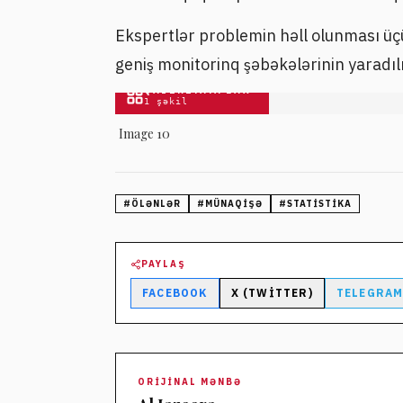
Ekspertlər problemin həll olunması üçü
geniş monitorinq şəbəkələrinin yaradılm
QALEREYAYA BAX
1
şəkil
Image 10
#
ÖLƏNLƏR
#
MÜNAQIŞƏ
#
STATISTIKA
PAYLAŞ
FACEBOOK
X (TWITTER)
TELEGRA
ORIJINAL MƏNBƏ