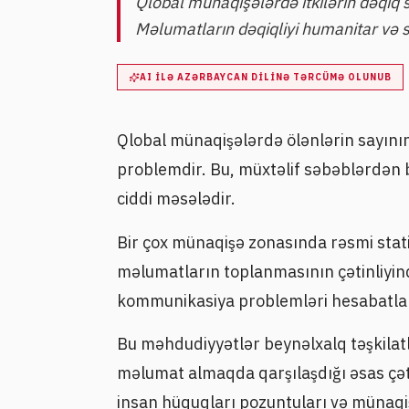
Qlobal münaqişələrdə itkilərin dəqiq
Məlumatların dəqiqliyi humanitar və s
AI ILƏ AZƏRBAYCAN DILINƏ TƏRCÜMƏ OLUNUB
Qlobal münaqişələrdə ölənlərin sayını
problemdir. Bu, müxtəlif səbəblərdən b
ciddi məsələdir.
Bir çox münaqişə zonasında rəsmi stati
məlumatların toplanmasının çətinliyindən
kommunikasiya problemləri hesabatlar
Bu məhdudiyyətlər beynəlxalq təşkilatl
məlumat almaqda qarşılaşdığı əsas çəti
insan hüquqları pozuntuları və münaqiş