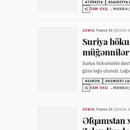
#
TÜRKIYƏ
#
SƏUDIYYƏ 
TAM OXU →
MƏNBƏ
|
|
France 24
19:29, 
DÜNYA
Suriya höku
müğənnilərin
Suriya hökumətini dəst
görə ləğv olunub. Ləğv
#
SURIYA
#
KONSERT LƏ
TAM OXU →
MƏNBƏ
|
|
France 24
19:29, 
DÜNYA
Əfqanıstan 