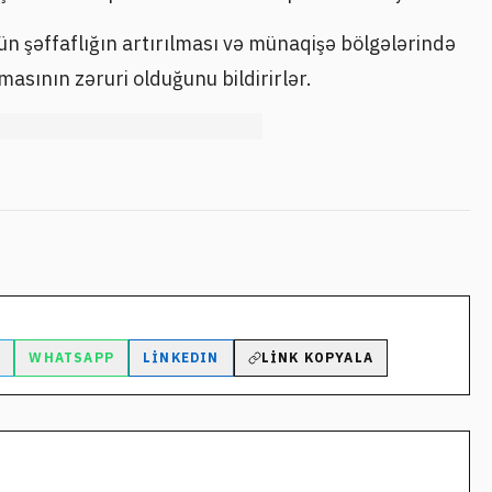
n şəffaflığın artırılması və münaqişə bölgələrində
asının zəruri olduğunu bildirirlər.
M
WHATSAPP
LINKEDIN
LINK KOPYALA