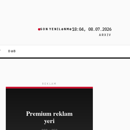
18:04, 08.07.2026
SON YENILƏNMƏ
ARXIV
T
DƏB
REKLAM