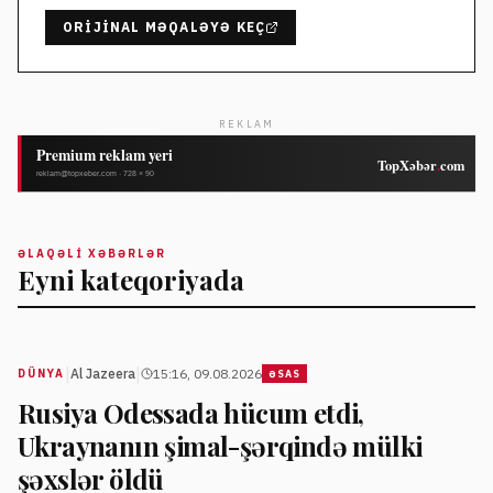
ORIJINAL MƏQALƏYƏ KEÇ
REKLAM
ƏLAQƏLI XƏBƏRLƏR
Eyni kateqoriyada
|
|
Al Jazeera
15:16, 09.08.2026
DÜNYA
ƏSAS
Rusiya Odessada hücum etdi,
Ukraynanın şimal-şərqində mülki
şəxslər öldü