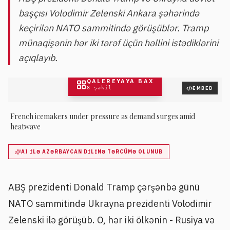
başçısı Volodimir Zelenski Ankara şəhərində
keçirilən NATO sammitində görüşüblər. Tramp
münaqişənin hər iki tərəf üçün həllini istədiklərini
açıqlayıb.
QALEREYAYA BAX
8
şəkil
EMBED
French icemakers under pressure as demand surges amid
heatwave
AI ILƏ AZƏRBAYCAN DILINƏ TƏRCÜMƏ OLUNUB
ABŞ prezidenti Donald Tramp çərşənbə günü
NATO sammitində Ukrayna prezidenti Volodimir
Zelenski ilə görüşüb. O, hər iki ölkənin - Rusiya və