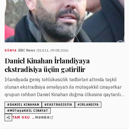
|
|
BBC News
14:11, 09.08.2026
DÜNYA
Daniel Kinahan İrlandiyaya
ekstradisiya üçün gətirilir
İrlandiyada geniş təhlükəsizlik tədbirləri altında təşkil
olunan ekstradisiya əməliyyatı ilə mütəşəkkil cinayətkar
qrupun rəhbəri Daniel Kinahan doğma ölkəsinə qaytarılır.
Kinahanın İrlandiyada Xüsusi Cinayət Məhkəməsində
#
DANIEL KINAHAN
#
EKSTRADISIYA
#
İRLANDIYA
mühakiməsi planlaşdırılır.
#
MÜTƏŞƏKKIL CINAYƏT
TAM OXU →
MƏNBƏ