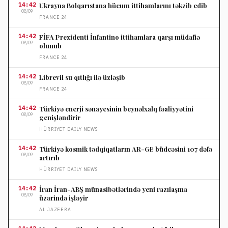
14:42
Ukrayna Bolqarıstana hücum ittihamlarını təkzib edib
08/09
FRANCE 24
14:42
FİFA Prezidenti İnfantino ittihamlara qarşı müdafiə
08/09
olunub
FRANCE 24
14:42
Librevil su qıtlığı ilə üzləşib
08/09
FRANCE 24
14:42
Türkiyə enerji sənayesinin beynəlxalq fəaliyyətini
08/09
genişləndirir
HÜRRIYET DAILY NEWS
14:42
Türkiyə kosmik tədqiqatların AR-GE büdcəsini 107 dəfə
08/09
artırıb
HÜRRIYET DAILY NEWS
14:42
İran İran-ABŞ münasibətlərində yeni razılaşma
08/09
üzərində işləyir
AL JAZEERA