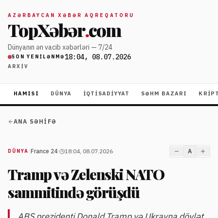
AZƏRBAYCAN XƏBƏR AQREQATORU
TopXəbər
.
com
Dünyanın ən vacib xəbərləri — 7/24
18:04, 08.07.2026
SON YENILƏNMƏ
ARXIV
HAMISI
DÜNYA
İQTISADIYYAT
SƏHM BAZARI
KRIP
ANA SƏHIFƏ
|
France 24
|
18:04, 08.07.2026
A
DÜNYA
Tramp və Zelenski NATO
sammitində görüşdü
ABŞ prezidenti Donald Tramp və Ukrayna dövlət