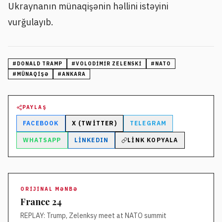
Ukraynanın münaqişənin həllini istəyini
vurğulayıb.
#
DONALD TRAMP
#
VOLODIMIR ZELENSKI
#
NATO
#
MÜNAQIŞƏ
#
ANKARA
PAYLAŞ
FACEBOOK
X (TWITTER)
TELEGRAM
WHATSAPP
LINKEDIN
LINK KOPYALA
ORIJINAL MƏNBƏ
France 24
REPLAY: Trump, Zelenksy meet at NATO summit