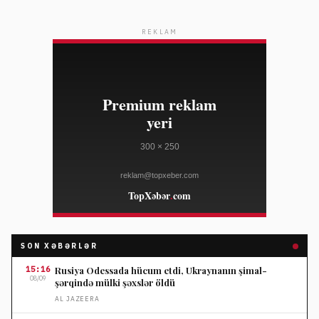
REKLAM
SON XƏBƏRLƏR
15:16
Rusiya Odessada hücum etdi, Ukraynanın şimal-
08/09
şərqində mülki şəxslər öldü
AL JAZEERA