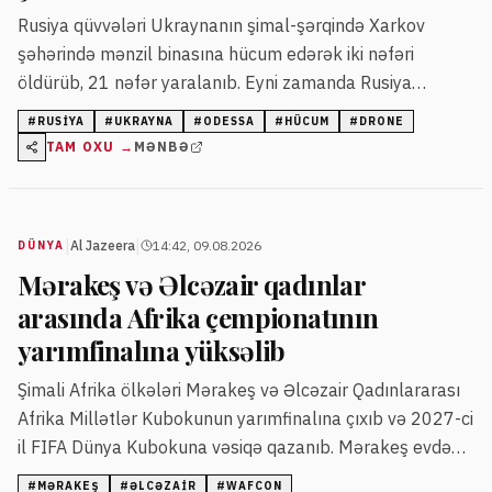
Rusiya qüvvələri Ukraynanın şimal-şərqində Xarkov
şəhərində mənzil binasına hücum edərək iki nəfəri
öldürüb, 21 nəfər yaralanıb. Eyni zamanda Rusiya
Odessanın enerji infrastrukturuna və liman obyektlərinə
#
RUSIYA
#
UKRAYNA
#
ODESSA
#
HÜCUM
#
DRONE
iri miqyaslı raket və dron zərbələri endirib.
TAM OXU →
MƏNBƏ
|
|
Al Jazeera
14:42, 09.08.2026
DÜNYA
Mərakeş və Əlcəzair qadınlar
arasında Afrika çempionatının
yarımfinalına yüksəlib
Şimali Afrika ölkələri Mərakeş və Əlcəzair Qadınlararası
Afrika Millətlər Kubokunun yarımfinalına çıxıb və 2027-ci
il FIFA Dünya Kubokuna vəsiqə qazanıb. Mərakeş evdə
Cənubi Afrikaya qarşı, Əlcəzair isə Qana və ya Malavi ilə
#
MƏRAKEŞ
#
ƏLCƏZAIR
#
WAFCON