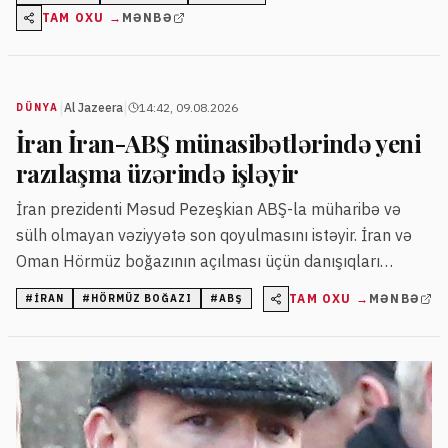
qarşılaşacaq.
TAM OXU →
MƏNBƏ
|
|
Al Jazeera
14:42, 09.08.2026
DÜNYA
İran İran-ABŞ münasibətlərində yeni
razılaşma üzərində işləyir
İran prezidenti Məsud Pezeşkian ABŞ-la müharibə və
sülh olmayan vəziyyətə son qoyulmasını istəyir. İran və
Oman Hörmüz boğazının açılması üçün danışıqları
davam etdirir.
TAM OXU →
MƏNBƏ
#
İRAN
#
HÖRMÜZ BOĞAZI
#
ABŞ